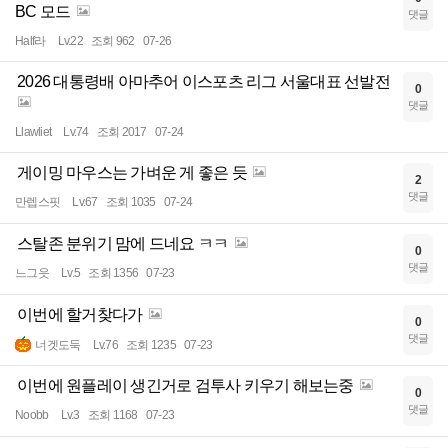
BC 모드
댓글
Half라
Lv.22
조회 962
07-26
2026 대통령배 아마추어 이스포츠 리그 서울대표 선발전
0
댓글
Llawliet
Lv.74
조회 2017
07-24
게이밍 마우스는 가벼운 게 좋은 듯
2
댓글
만렙스핏
Lv.67
조회 1035
07-24
스탈존 분위기 맘에 드네요 ㅋㅋ
0
댓글
느그읏
Lv.5
조회 1356
07-23
이번에 할거찾다가
0
댓글
너겟도둑
Lv.76
조회 1235
07-23
이번에 원플레이 생긴거로 검투사 키우기 해보는중
0
댓글
Noobb
Lv.3
조회 1168
07-23