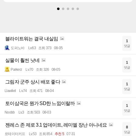
블라이트워는 결국 내실임
1
댓글
도퍼노바
Lv.63
조회 373
08-05
실물이 훨씬 낫네
1
댓글
Parkerz
Lv.70
조회 326
08-05
그림자 군주 상시 배포 좋다
1
댓글
Llawliet
Lv.74
조회 471
08-04
토이삼국은 뭔가 SD한 느낌이랄까
1
댓글
Noobb
Lv.3
조회 503
08-03
젠레스 존 제로 3.1 업데이트, 레미엘 장난 아니네요
8
댓글
로테이터커프
Lv.53
조회 854
추천 5
07-31