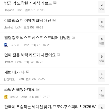
방금 막 도착한 기계식 키보드
2
댓글
Heejoon
Lv.25
조회 661
07-30
이클립스 더 어웨이크닝 얘낸
0
댓글
Llawliet
Lv.74
조회 758
07-29
열혈강호 넥스트 베스트 스트리머 선발전
0
댓글
도퍼노바
Lv.62
조회 770
07-28
던파 전용 혜택 카드가 나왔어요
0
댓글
Llawliet
Lv.74
조회 843
07-28
제법 태가 나
1
댓글
킹갓레오
Lv.40
조회 932
07-27
스탈존 해봤는데요
1
댓글
Parkerz
Lv.70
조회 1037
07-27
한국이 우승하는 세계선 찾기, 프로야구스피리츠 2026 W
0