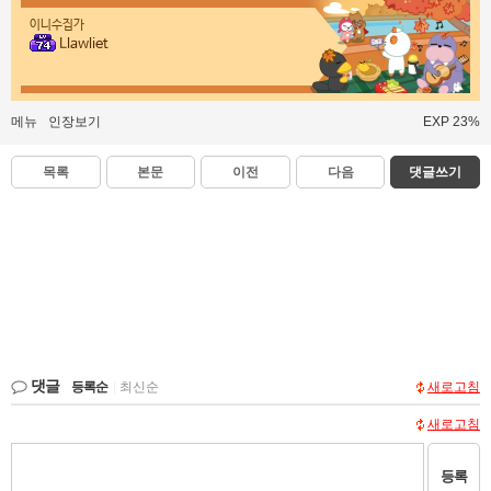
이니수집가
Llawliet
메뉴
인장보기
EXP 23%
목록
본문
이전
다음
댓글쓰기
댓글
등록순
|
최신순
새로고침
새로고침
등록