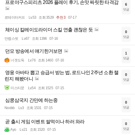
프로야구스피리츠 2026 플레이 후기, 손맛 짜릿한 타격감
6
댓글
로테이터커프
Lv.53
조회 3529
추천 3
07-17
체이싱 칼레이도라이더 스킬 연출 괜찮은 듯
0
댓글
만렙스핏
Lv.67
조회 1396
07-16
던모 방송에서 얘기한거보면
1
댓글
너겟도둑
Lv.76
조회 1460
07-16
영웅 아바타 뽑고 승급서 받는 법, 로드나인 2주년 소환 챌
0
린지 해봤더니
댓글
미스티문
Lv.54
조회 1525
07-15
심쿵삼국지 간만에 하는중
0
댓글
Noobb
Lv.3
조회 1531
07-15
곧 출시 게임 이벤트 쌀먹이나 하러 와라
0
댓글
Ayo
Lv.21
조회 1520
07-15