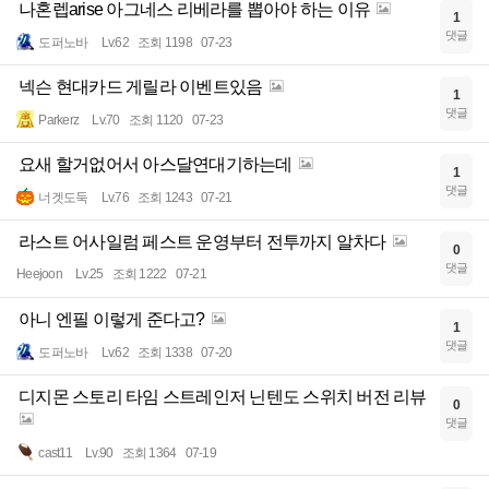
나혼렙arise 아그네스 리베라를 뽑아야 하는 이유
1
댓글
도퍼노바
Lv.62
조회 1198
07-23
넥슨 현대카드 게릴라 이벤트있음
1
댓글
Parkerz
Lv.70
조회 1120
07-23
요새 할거없어서 아스달연대기하는데
1
댓글
너겟도둑
Lv.76
조회 1243
07-21
라스트 어사일럼 페스트 운영부터 전투까지 알차다
0
댓글
Heejoon
Lv.25
조회 1222
07-21
아니 엔필 이렇게 준다고?
1
댓글
도퍼노바
Lv.62
조회 1338
07-20
디지몬 스토리 타임 스트레인저 닌텐도 스위치 버전 리뷰
0
댓글
cast11
Lv.90
조회 1364
07-19