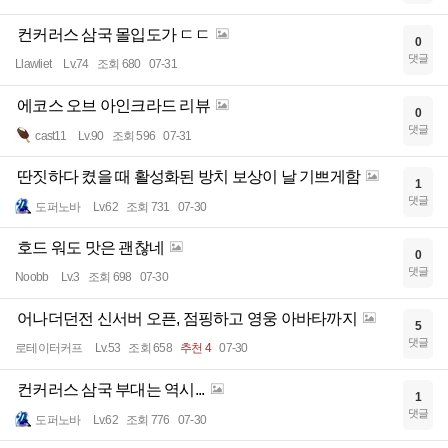
컨커러스 삼국 몰입도가 ㄷㄷ
0
댓글
Llawliet
Lv.74
조회 680
07-31
에코스 오브 아인크라드 리뷰
0
댓글
cast11
Lv.90
조회 596
07-31
딴짓하다 켰을 때 활성화된 방치 보상이 날 기쁘게함
1
댓글
도퍼노바
Lv.62
조회 731
07-30
호드 워도 맛은 괜찮네
0
댓글
Noobb
Lv.3
조회 698
07-30
어나더던전 신서버 오픈, 점핑하고 영웅 아바타까지
5
댓글
로테이터커프
Lv.53
조회 658
추천 4
07-30
컨커러스 삼국 부대는 역시...
1
댓글
도퍼노바
Lv.62
조회 776
07-30