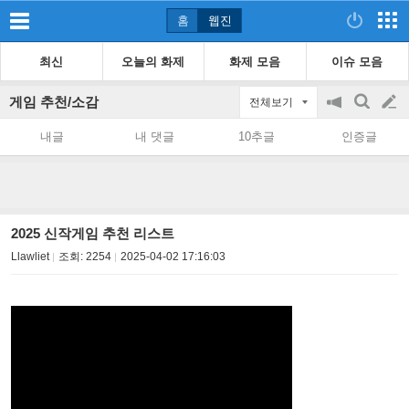
홈
웹진
최신
오늘의 화제
화제 모음
이슈 모음
게임 추천/소감
전체보기
공
검
글
지
색
내글
내 댓글
10추글
인증글
on/off
쓰
기
2025 신작게임 추천 리스트
Llawliet
조회:
2254
2025-04-02 17:16:03