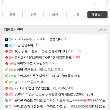
목록
본문
이전
다음
댓글보기
지금 뜨는 인벤
더보기+
[5]
2026 치지직 이리대회 오픈컵 안내
정보
[1]
그냥 안녕수야
클립
[102]
100:8 보다 효율이 좋은 상향된 아제나 ㄷㄷ
로아
[119]
벨가르딘 나이트메어 TOP 10 직업별 분포
로아
[348]
이적자 숙코 시ㅡ발련아
메이플
AI발 원가 압박, 메인보드값 오르나
해외겜
스위치2판 ‘몬헌 와일즈’, 30~40fps 목표 추정
해외겜
명조 X ??? 콜라보 예고
명조
79%특가 랜선식당 연탄불고기, 250g, 4개
핫딜
80특가 아임닭 맛있는 닭가슴살 김치 볶음밥, 200g, 20개
핫딜
드래곤 퀘스트 빌더즈 2 파괴신 시도와 텅 빈 섬 Dragon Quest Builders 2
54,900원
50%
27,450원
특가
닌텐도 스위치 2 본체 + 마리오 카트 월드 + 포켓몬 포코피아 번들
834,000원
2%
817,320원
특가