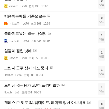
0
댓글
Parkerz
Lv.70
조회 193
13:10
방송하는애들 기준으로는
0
댓글
너겟도둑
Lv.76
조회 168
10:39
블라이트워는 결국 내실임
1
댓글
도퍼노바
Lv.63
조회 436
08-05
실물이 훨씬 낫네
1
댓글
Parkerz
Lv.70
조회 353
08-05
그림자 군주 상시 배포 좋다
1
댓글
Llawliet
Lv.74
조회 500
08-04
토이삼국은 뭔가 SD한 느낌이랄까
1
댓글
Noobb
Lv.3
조회 534
08-03
젠레스 존 제로 3.1 업데이트, 레미엘 장난 아니네요
8
댓글