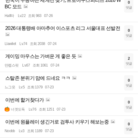
한국이 우승하는 세계선 찾기, 프로야구스피리츠 2026 W
0
BC 모드
댓글
Half라
Lv.22
조회 983
07-26
2026 대통령배 아마추어 이스포츠 리그 서울대표 선발전
0
댓글
Llawliet
Lv.74
조회 2038
07-24
게이밍 마우스는 가벼운 게 좋은 듯
2
댓글
만렙스핏
Lv.67
조회 1061
07-24
스탈존 분위기 맘에 드네요 ㅋㅋ
0
댓글
느그읏
Lv.5
조회 1379
07-23
이번에 할거찾다가
0
댓글
너겟도둑
Lv.76
조회 1251
07-23
이번에 원플레이 생긴거로 검투사 키우기 해보는중
0
댓글
Noobb
Lv.3
조회 1189
07-23