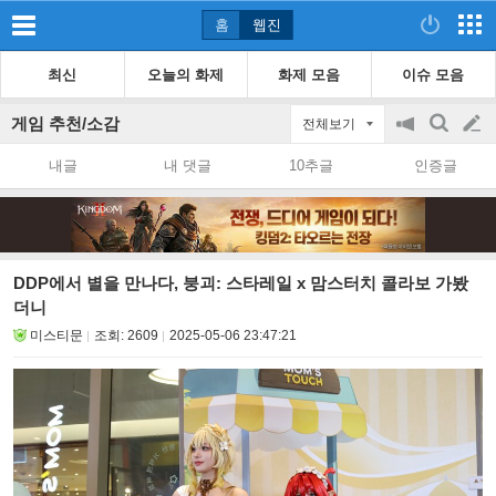
홈
웹진
최신
오늘의 화제
화제 모음
이슈 모음
게임 추천/소감
전체보기
공
검
글
지
색
내글
내 댓글
10추글
인증글
on/off
쓰
기
DDP에서 별을 만나다, 붕괴: 스타레일 x 맘스터치 콜라보 가봤
더니
미스티문
조회:
2609
2025-05-06 23:47:21