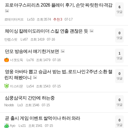
프로야구스피리츠 2026 플레이 후기, 손맛 짜릿한 타격감
6
댓글
로테이터커프
Lv.53
조회 3574
추천 3
07-17
체이싱 칼레이도라이더 스킬 연출 괜찮은 듯
0
댓글
만렙스핏
Lv.67
조회 1419
07-16
던모 방송에서 얘기한거보면
1
댓글
너겟도둑
Lv.76
조회 1479
07-16
영웅 아바타 뽑고 승급서 받는 법, 로드나인 2주년 소환 챌
0
린지 해봤더니
댓글
미스티문
Lv.54
조회 1543
07-15
심쿵삼국지 간만에 하는중
0
댓글
Noobb
Lv.3
조회 1546
07-15
곧 출시 게임 이벤트 쌀먹이나 하러 와라
0
댓글
Ayo
Lv.21
조회 1541
07-15