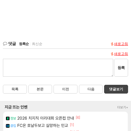
댓글
등록순
|
최신순
새로고침
새로고침
등록
목록
본문
이전
다음
댓글보기
지금 뜨는 인벤
더보기+
[6]
2026 치지직 이리대회 오픈컵 안내
정보
[1]
FC온 호날두보고 실망하는 민교
클립