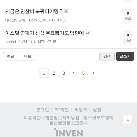
지금은 천상비 복귀타이밍!?
0
댓글
세나섭딩굴이
Lv.35
조회 1433
07-15
아스달 연대기 신섭 유료뽑기도 없던데
0
댓글
Llawliet
Lv.74
조회 1472
07-15
최근
다음
검색
글쓰기
1
2
3
4
5
로그인
PC화면
퀵링크
설정
청소년보호정책
이용약관
개인정보처리방침
▲
불법촬영물신고안내
(주)