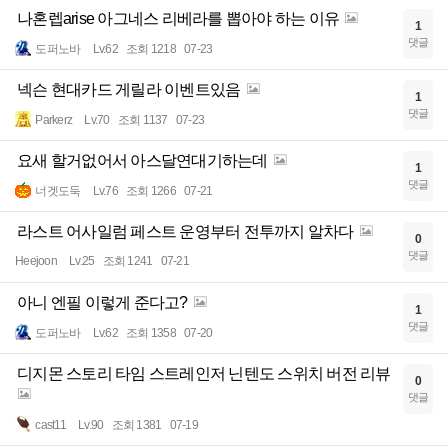
나혼렙arise 아그네스 리베라를 뽑아야 하는 이유
1
댓글
도퍼노바
Lv.62
조회 1218
07-23
넥슨 현대카드 게릴라 이벤트있음
1
댓글
Parkerz
Lv.70
조회 1137
07-23
요새 할거없어서 아스달연대기하는데
1
댓글
너겟도둑
Lv.76
조회 1266
07-21
라스트 어사일럼 페스트 운영부터 전투까지 알차다
0
댓글
Heejoon
Lv.25
조회 1241
07-21
아니 엔필 이렇게 준다고?
1
댓글
도퍼노바
Lv.62
조회 1358
07-20
디지몬 스토리 타임 스트레인저 닌텐도 스위치 버전 리뷰
0
댓글
cast11
Lv.90
조회 1381
07-19