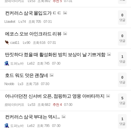
로테이터커프
Lv.53
조회 892
추천 5
07-31
컨커러스 삼국 몰입도가 ㄷㄷ
0
댓글
Llawliet
Lv.74
조회 705
07-31
에코스 오브 아인크라드 리뷰
0
댓글
cast11
Lv.90
조회 616
07-31
딴짓하다 켰을 때 활성화된 방치 보상이 날 기쁘게함
1
댓글
도퍼노바
Lv.62
조회 745
07-30
호드 워도 맛은 괜찮네
0
댓글
Noobb
Lv.3
조회 718
07-30
어나더던전 신서버 오픈, 점핑하고 영웅 아바타까지
5
댓글
로테이터커프
Lv.53
조회 682
추천 4
07-30
컨커러스 삼국 부대는 역시...
1
댓글
도퍼노바
Lv.62
조회 795
07-30