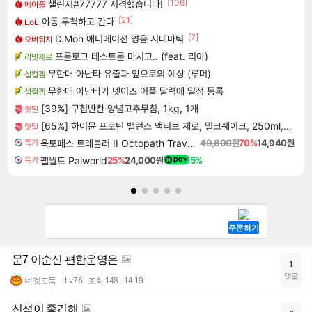
[106]
챌린저#77777 저격했습니다!
메이플
[21]
야동 투척하고 간다
LoL
[7]
D.Mon 애니메이션 영웅 시네마틱
오버워치
프롤로그 테스트를 마치고.. (feat. 리아)
리밋제로
무한대 아난타 유출과 앞으로의 예상 (루머)
섭컬겜
무한대 아난타가 넷이즈 어플 달력에 일정 등록
섭컬겜
[39%] 구첩반찬 양념고추무침, 1kg, 1개
핫딜
[65%] 하이뮨 프로틴 밸런스 액티브 제로, 밀크쉐이크, 250ml, 18개
핫딜
옥토패스 트래블러 II Octopath Traveler II
49,800원
70%
14,940원
특가
팰월드 Palworld
25%
24,000원
5%
특가
문7 이순신 편한운영은
1
댓글
너겟도둑
Lv.76
조회 148
14:19
신섭이 좋긴해