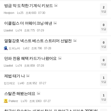
방금 막 도착한 기계식 키보드
2
댓글
Heejoon
Lv.25
조회 683
07-30
이클립스 더 어웨이크닝 얘낸
0
댓글
Llawliet
Lv.74
조회 775
07-29
열혈강호 넥스트 베스트 스트리머 선발전
0
댓글
도퍼노바
Lv.62
조회 796
07-28
던파 전용 혜택 카드가 나왔어요
0
댓글
Llawliet
Lv.74
조회 859
07-28
제법 태가 나
1
댓글
킹갓레오
Lv.40
조회 952
07-27
스탈존 해봤는데요
1
댓글
Parkerz
Lv.70
조회 1063
07-27