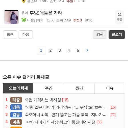
풀소유
Lv.86
조회 1284
추천 1
10:31
후방)애들은 가라
유머
24
댓글
너빨갱이지
Lv.86
조회 3509
추천 3
10:30
최근
다음
검색
글쓰기
1
2
3
4
5
오픈 이슈 갤러리 화제글
오늘의 화제
주간
월간
이슈
1
계층
[18]
축협 개혁하는 박지성
2
감동
[16]
“인형 같은 아이가 가라앉는데”…수심 3m 호수 뛰어든 60대 의인
3
감동
[22]
슥오더니 촤악.. 연기 뚫고는 가슴 툭툭.. 지나가던 아재의 정체
4
계층
[36]
ㅇㅎ) 나이키 역사상 최고의 품질이던 시절