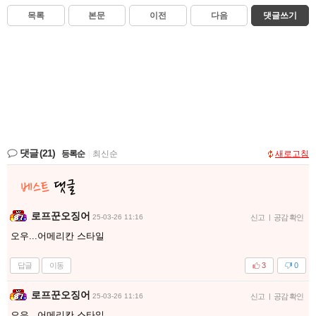
목록
본문
이전
다음
댓글쓰기
댓글
(21)
등록순
|
최신순
새로고침
로프꾼오징어
25-03-26 11:16
신고
|
공감 확인
오우...어메리칸 스타일
답글
이동
3
0
로프꾼오징어
25-03-26 11:16
신고
|
공감 확인
오우...어메리칸 스타일