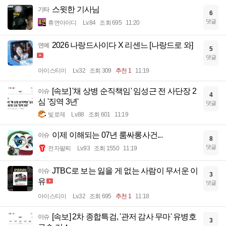
스윗한 기사님
기타
6
댓글
휴면아이디
Lv.84
조회 695
11:20
2026 나랑드사이다 X 리센느 [나랑드로 와]
연예
5
댓글
아이스티이
Lv.32
조회 309
추천 1
11:19
[속보] '채 상병 순직책임' 임성근 전 사단장 2
이슈
4
심 '징역 3년'
댓글
빛로제
Lv.88
조회 601
11:19
이제 이해되는 07년 룸싸롱사건...
이슈
8
댓글
전자팔찌
Lv.93
조회 1550
11:19
JTBC로 보는 잃을 게 없는 사람이 무서운 이
이슈
3
유
댓글
아이스티이
Lv.32
조회 695
추천 1
11:18
[속보] 2차 종합특검, '관저 감사 무마' 유병호
이슈
3