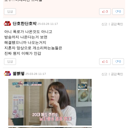
답글
3
0
단호한단호박
25-03-26 11:17
신고
|
공감 확인
아니 폭로가 나온것도 아니고
방송까지 나온다는거 보면
해결됐으니까 나오는거지
지혼자 망상으로 개소리하는놈들은
진짜 뭔지 이해가 안감
답글
1
0
꿻뻵뗗
25-03-26 11:17
신고
|
공감 확인