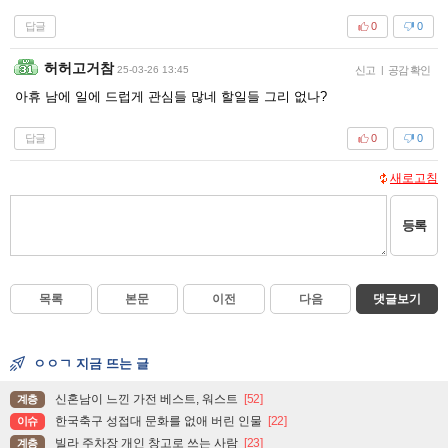
답글
0
0
허허고거참
25-03-26 13:45
신고
|
공감 확인
아휴 남에 일에 드럽게 관심들 많네 할일들 그리 없나?
답글
0
0
새로고침
등록
목록
본문
이전
다음
댓글보기
ㅇㅇㄱ 지금 뜨는 글
신혼남이 느낀 가전 베스트, 워스트
[52]
계층
한국축구 성접대 문화를 없애 버린 인물
[22]
이슈
빌라 주차장 개인 창고로 쓰는 사람
[23]
계층