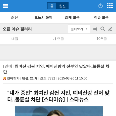
홈
웹진
최신
오늘의 화제
화제 모음
이슈 모음
오픈 이슈 갤러리
전체보기
공
검
글
지
색
내글
내 댓글
10추글
on/off
쓰
기
[연예]
최여진 감싼 지인, 예비신랑의 전부인 맞았다..불륜설 차
단
잘빠진자
댓글: 21 개
조회:
7332
2025-03-26 11:15:50