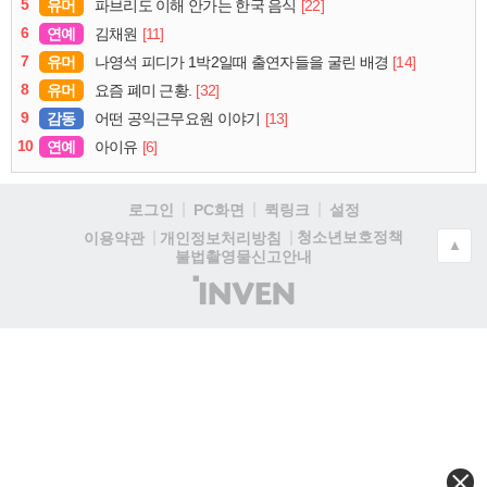
5
유머
[22]
파브리도 이해 안가는 한국 음식
6
연예
[11]
김채원
7
유머
[14]
나영석 피디가 1박2일때 출연자들을 굴린 배경
8
유머
[32]
요즘 폐미 근황.
9
감동
[13]
어떤 공익근무요원 이야기
10
연예
[6]
아이유
로그인
PC화면
퀵링크
설정
청소년보호정책
이용약관
개인정보처리방침
▲
불법촬영물신고안내
(주)
인
벤