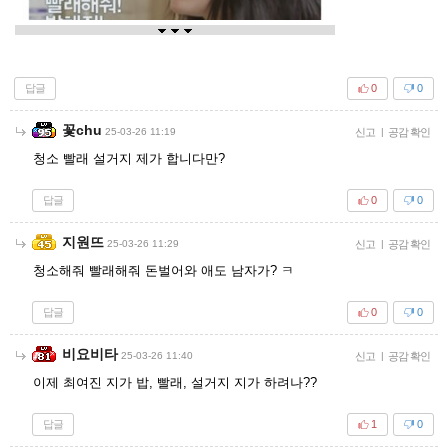
답글
0
0
꽃chu
25-03-26 11:19
신고
|
공감 확인
청소 빨래 설거지 제가 합니다만?
답글
0
0
지원뜨
25-03-26 11:29
신고
|
공감 확인
청소해줘 빨래해줘 돈벌어와 애도 남자가? ㅋ
답글
0
0
비요비타
25-03-26 11:40
신고
|
공감 확인
이제 최여진 지가 밥, 빨래, 설거지 지가 하려나??
답글
1
0