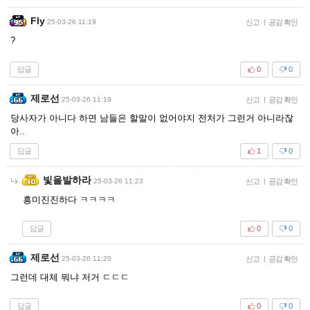
Fly
25-03-26 11:19
신고
|
공감 확인
?
답글
0
0
제로선
25-03-26 11:19
신고
|
공감 확인
당사자가 아니다 하면 남들은 할말이 없어야지 전처가 그런거 아니라잖
아..
답글
1
0
빛을발하라
25-03-26 11:23
신고
|
공감 확인
흥미진진하다 ㅋㅋㅋㅋ
답글
0
0
제로선
25-03-26 11:20
신고
|
공감 확인
그런데 대체 뭐냐 저거 ㄷㄷㄷ
답글
0
0