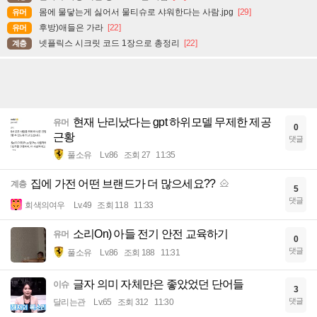
몸에 물닿는게 싫어서 물티슈로 샤워한다는 사람.jpg
[29]
유머
후방)애들은 가라
[22]
유머
넷플릭스 시크릿 코드 1장으로 총정리
[22]
계층
현재 난리났다는 gpt 하위모델 무제한 제공
유머
0
근황
댓글
풀소유
Lv.86
조회 27
11:35
집에 가전 어떤 브랜드가 더 많으세요??
계층
5
댓글
회색의여우
Lv.49
조회 118
11:33
소리On) 아들 전기 안전 교육하기
유머
0
댓글
풀소유
Lv.86
조회 188
11:31
글자 의미 자체만은 좋았었던 단어들
이슈
3
댓글
달리는관
Lv.65
조회 312
11:30