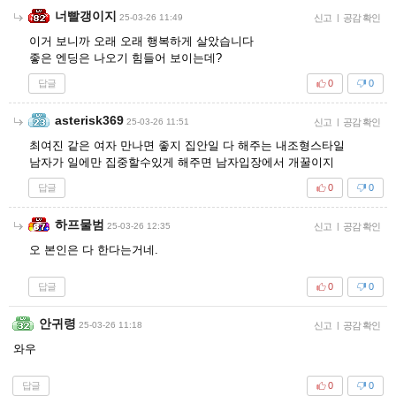
너빨갱이지
25-03-26 11:49
신고
|
공감 확인
이거 보니까 오래 오래 행복하게 살았습니다
좋은 엔딩은 나오기 힘들어 보이는데?
답글
0
0
asterisk369
25-03-26 11:51
신고
|
공감 확인
최여진 같은 여자 만나면 좋지 집안일 다 해주는 내조형스타일
남자가 일에만 집중할수있게 해주면 남자입장에서 개꿀이지
답글
0
0
하프물범
25-03-26 12:35
신고
|
공감 확인
오 본인은 다 한다는거네.
답글
0
0
안귀령
25-03-26 11:18
신고
|
공감 확인
와우
답글
0
0