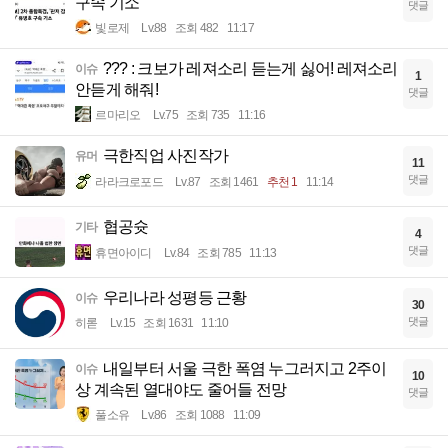
구속 기소
댓글
빛로제
Lv.88
조회 482
11:17
??? : 크보가 레져소리 듣는게 싫어! 레져소리
이슈
1
안듣게 해줘!
댓글
르마리오
Lv.75
조회 735
11:16
극한직업 사진작가
유머
11
댓글
라라크로포드
Lv.87
조회 1461
추천 1
11:14
협공슛
기타
4
댓글
휴면아이디
Lv.84
조회 785
11:13
우리나라 성평등 근황
이슈
30
댓글
히롣
Lv.15
조회 1631
11:10
내일부터 서울 극한 폭염 누그러지고 2주이
이슈
10
상 계속된 열대야도 줄어들 전망
댓글
풀소유
Lv.86
조회 1088
11:09