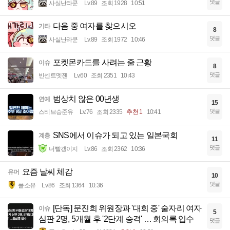
댓글
사실난라쿤
Lv.89
조회 1928
10:51
다음 중 여자를 찾으시오
기타
8
댓글
사실난라쿤
Lv.89
조회 1972
10:46
포켓몬카드를 사려는 줄 근황
이슈
8
댓글
빈센트멧젠
Lv.60
조회 2351
10:43
범상치 않은 00년생
연예
15
댓글
스티브승준유
Lv.76
조회 2335
추천 1
10:41
SNS에서 이슈가 되고 있는 일본국회
계층
11
댓글
너빨갱이지
Lv.86
조회 2362
10:36
요즘 날씨 체감
유머
10
댓글
풀소유
Lv.86
조회 1364
10:36
[단독] 문진희 위원장과 '대회 중' 술자리 여자
이슈
5
심판 2명, 5개월 후 '2단계 승격' … 회의록 입수
댓글