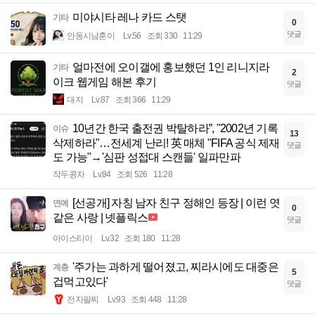
미야시타 레나 카드 스탯
기타
0
댓글
안동시남훈이
Lv.56
조회 330
11:29
얼마전에 오이갤에 홍보했던 1인 리니지라
기타
2
이크 웹게임 해본 후기
댓글
대지
Lv.87
조회 366
11:29
10년간 한국 출전권 박탈하라”, "2002년 기록
이슈
13
삭제하라"…전세계 난리! 英 매체 "FIFA 공식 제재
댓글
도 가능"→'심판 성접대 스캔들' 일파만파
작두콩차
Lv.84
조회 526
11:28
[선공개] 자칭 남자 친구 정해인 등장 | 이런 엿
연예
0
같은 사랑 | 넷플릭스
댓글
아이스티이
Lv.32
조회 180
11:28
'주가는 과하게 떨어졌고, 찌라시에도 대중은
계층
5
겁먹고있다'
댓글
전자팔찌
Lv.93
조회 448
11:28