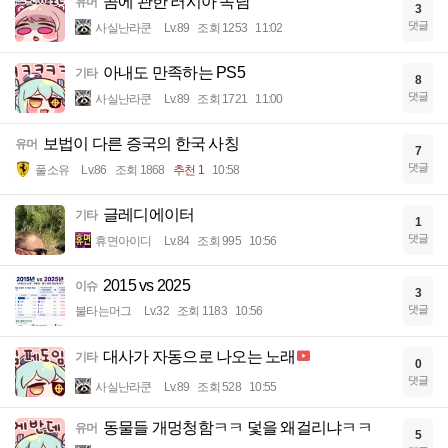
곰에 관한 러시아 속담
유머
3
댓글
사실난라쿤
Lv.89
조회 1253
11:02
아내도 만족하는 PS5
기타
8
댓글
사실난라쿤
Lv.89
조회 1721
11:00
보법이 다른 증국의 한국 사칭
유머
7
댓글
풀소유
Lv.86
조회 1868
추천 1
10:58
글레디에이터
기타
1
댓글
휴면아이디
Lv.84
조회 995
10:56
2015 vs 2025
이슈
3
댓글
불타는머그
Lv.32
조회 1183
10:56
대사가 자동으로 나오는 노래
기타
0
댓글
사실난라쿤
Lv.89
조회 528
10:55
동물들 개멍청함ㅋㅋ 덫을 왜걸리냐ㅋㅋ
유머
5