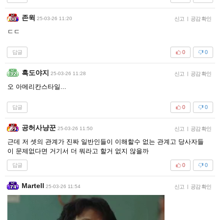
존윅
25-03-26 11:20
신고
|
공감 확인
ㄷㄷ
답글
0
0
흑도야지
25-03-26 11:28
신고
|
공감 확인
오 아메리칸스타일...
답글
0
0
공허사냥꾼
25-03-26 11:50
신고
|
공감 확인
근데 저 셋의 관계가 진짜 일반인들이 이해할수 없는 관계고 당사자들
이 문제없다면 거기서 더 뭐라고 할거 없지 않을까
답글
0
0
Martell
25-03-26 11:54
신고
|
공감 확인