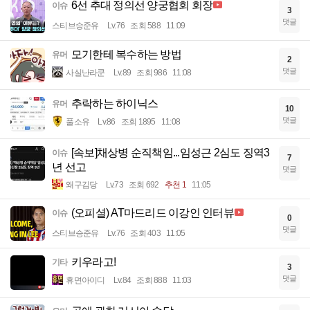
6선 추대 정의선 양궁협회 회장
이슈
3
댓글
스티브승준유
Lv.76
조회 588
11:09
모기한테 복수하는 방법
유머
2
댓글
사실난라쿤
Lv.89
조회 986
11:08
추락하는 하이닉스
유머
10
댓글
풀소유
Lv.86
조회 1895
11:08
[속보]채상병 순직책임...임성근 2심도 징역3
이슈
7
년 선고
댓글
왜구김당
Lv.73
조회 692
추천 1
11:05
(오피셜) AT마드리드 이강인 인터뷰
이슈
0
댓글
스티브승준유
Lv.76
조회 403
11:05
키우라고!
기타
3
댓글
휴면아이디
Lv.84
조회 888
11:03