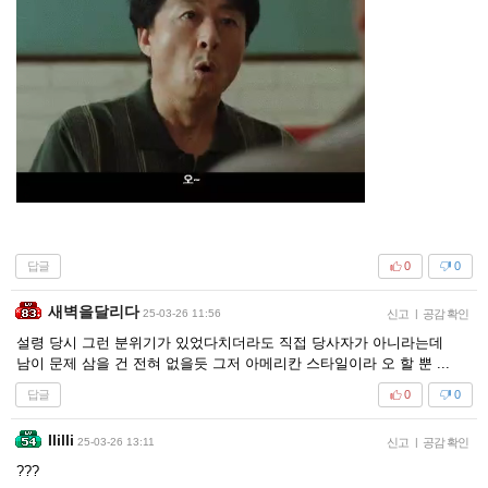
답글
0
0
새벽을달리다
25-03-26 11:56
신고
|
공감 확인
설령 당시 그런 분위기가 있었다치더라도 직접 당사자가 아니라는데
남이 문제 삼을 건 전혀 없을듯 그저 아메리칸 스타일이라 오 할 뿐 ...
답글
0
0
Ililli
25-03-26 13:11
신고
|
공감 확인
???