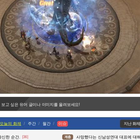
Progress
:
Loaded
:
0%
0%
 보고 싶은 유머 글이나 이미지를 올려보세요!
오늘의 화제
주간
월간
이슈
지난 화
확신한 순간.
[36]
사망했다는 신남성연대 대표에 대
계층