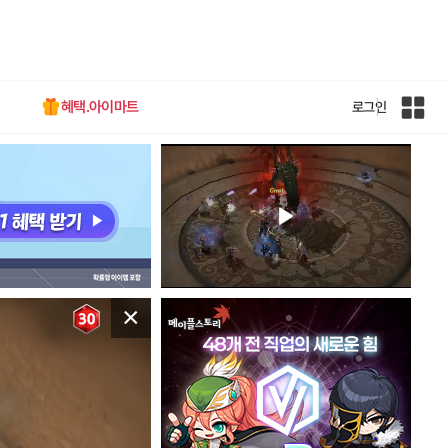
혜택.아이마트
로그인
인
벤
전
체
사
이
트
맵
×