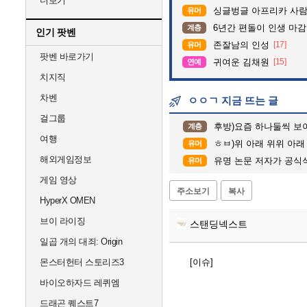
더보기
싱글벙글 아프리카 사람
유머
6년간 편돌이 인생 마감
계층
인기 팟벤
존잘남의 인성
[17]
유머
팟벤 바로가기
귀여운 김채원
[15]
연예
치지직
차벤
ㅇㅇㄱ 지금 뜨는 글
걸그룹
후방)요즘 하나둘씩 보
계층
여행
ㅎㅂ)위 아래 위위 아래
유머
해외게임정보
유명 논문 저자가 공식
유머
게임 영상
주소보기
복사
HyperX OMEN
브이 라이징
스탠딩넥스트
일곱 개의 대죄: Origin
몬스터헌터 스토리즈3
[이슈]
바이오하자드 레퀴엠
드래곤 퀘스트7