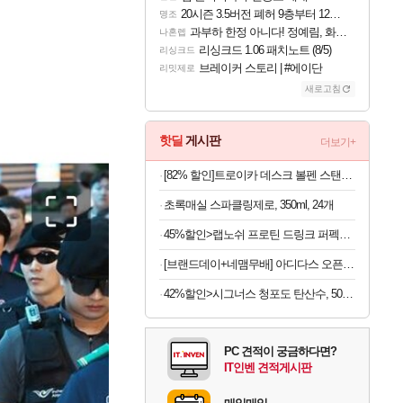
20시즌 3.5버전 폐허 9층부터 12층까지 클리어 조합 | 죽음의 노래와 바닷속 폐허 |
명조
과부하 한정 아니다! 정예림, 화속성 서포터 세대 교체
나혼렙
리싱크드 1.06 패치노트 (8/5)
리싱크드
브레이커 스토리 | #에이단
리밋제로
새로고침
핫딜
게시판
더보기+
[82% 할인]트로이카 데스크 볼펜 스탠드 세트 PST11/TI
초록매실 스파클링제로, 350ml, 24개
45%할인>랩노쉬 프로틴 드링크 퍼펙트 솔티드카라멜, 350ml, 24개
[브랜드데이+네맴무배] 아디다스 오픈백 트레이닝 헬스 장갑 통기성 더블스트랩 운동 턱걸이 풀업 웨이트 크로스핏
42%할인>시그너스 청포도 탄산수, 500ml, 20개
PC 견적이 궁금하다면?
IT인벤 견적게시판