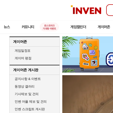
인
벤
로스트아크
뉴스
커뮤니티
게임캘린더
게이머존
기대평 이벤트
게이머존
게임일정표
게이머 평점
게이머존 게시판
공지사항 & 이벤트
동영상 갤러리
기사제보 및 건의
인벤 어플 제보 및 건의
인벤 스크립트 게시판