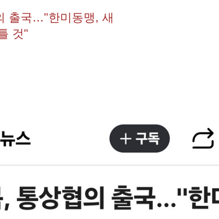
의 출국…"한미동맹, 새
틀 것"