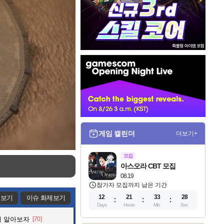
인
벤
배
너
게임 캘린더
더보기+
모집
아스오라 CBT 모집
08.19
참가자 모집까지 남은 기간
12
21
33
26
제보기
이슈 화제보기
Days
Hours
Min
Sec
해 알아보자
[70]