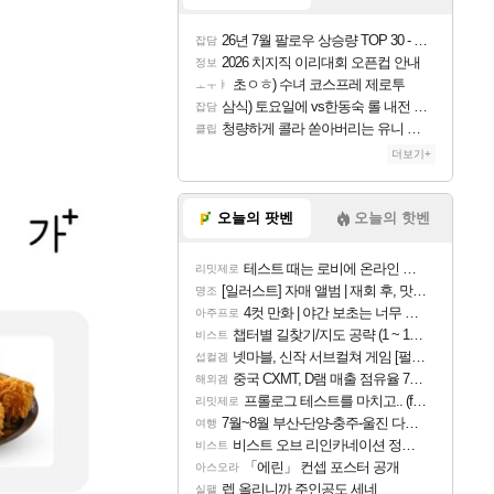
26년 7월 팔로우 상승량 TOP 30 - 월간 치지직
잡담
2026 치지직 이리대회 오픈컵 안내
정보
초ㅇㅎ) 수녀 코스프레 제로투
ㅗㅜㅑ
삼식) 토요일에 vs한동숙 롤 내전 예정
잡담
청량하게 콜라 쏟아버리는 유니 ㅋㅋㅋ
클립
더보기+
오늘의 팟벤
오늘의 핫벤
테스트 때는 로비에 온라인 기능이 있는데
리밋제로
[일러스트] 자매 앨범 | 재회 후, 맛집에서
명조
4컷 만화 | 야간 보초는 너무 힘들어
아주프로
챕터별 길찾기/지도 공략 (1 ~ 12장)
비스트
넷마블, 신작 서브컬쳐 게임 [펄 인 블루] 티저 사이트 오픈
섭컬겜
중국 CXMT, D램 매출 점유율 7%…글로벌 4위로 부상
해외겜
프롤로그 테스트를 마치고.. (feat. 리아)
리밋제로
7월~8월 부산-단양-충주-울진 다녀왔어요~
여행
비스트 오브 리인카네이션 정보/공략글 모음
비스트
「에린」 컨셉 포스터 공개
아스오라
렙 올리니까 주인공도 세네
실팰