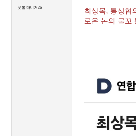
풋볼 매니저26
최상목, 통상협
로운 논의 물꼬 