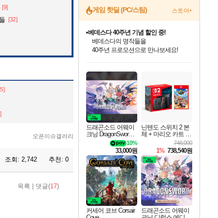
[9]
게임 핫딜 (PC/스팀)
스토어+
것들
[32]
마블 투혼 파이팅 소울즈 예약 판매 중!
마블 히어로 총 출동&화려한 격투!
네이버 포인트 혜택까지!
드래곤소드: 어웨이크닝 입점!
문명 7 특별 할인!
귀무자: 검의 길 예약 판매 중!
비스트 오브 리인카네이션 정식 출시!
커세어 코브 출시 기념 할인!
더 렐릭 퍼스트 가디언 정식 출시
베데스다 40주년 기념 할인 중!
캡콤 프렌차이즈 할인 진행 중!
캡콤 일부 상품 상시 할인
스타워즈 은하계 레이서
로블록스 기프트 카드 공식 입점
스팀으로 만나는 드래곤소드!
조선&고려 DLC 출시 예정
10% 할인과
게임프릭 신작 IP
해적'섬'을 발전시키자!
설화x하드코어 액션!
베데스다의 명작들을
몬헌, 바하 등 인기 IP를
몬헌 와일즈 & 드래곤즈 도그마2
인벤게임즈에서 10% 추가 적립
Robux를 가장 안전하고
네이버혜택과 함께 만나보세요!
50%할인&추가 적립까지!
이니&베니 혜택까지!
네이버 혜택가와 함께 예약하세요!
할인&네이버혜택으로 만나보세요!
네이버페이 혜택과 만나보세요!
40주년 프로모션으로 만나보세요!
할인가에 만나보세요!
일부 에디션 상시 할인!
혜택으로 예약 판매 중
편안하게 충전하세요
15]
]
드래곤소드 어웨이
닌텐도 스위치 2 본
크닝 DragonSword A
체 + 마리오 카트 월
오픈이슈갤러리
wakening
드
10%
746,000
33,000원
1%
738,540원
조회:
2,742
추천:
0
목록
|
댓글(
17
)
커세어 코브 Corsair
드래곤소드 어웨이
Cove
크닝 디럭스 에디션