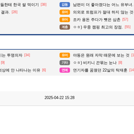
들한테 한국 쌀 먹이기
[38]
남편이 더 좋아졌다는 어느 유부녀.
감동
 결과.
[28]
의외로 트럼프가 절대 하지 않는 
유머
조카 용돈 주다가 뺏은 삼촌
[57]
유머
ㅇㅎ) 우중 캠핑 최고의 장점.
[55]
계층
이는 투명의자
[34]
야동은 원래 자막 때문에 보는 것
[
유머
[9]
ㅇㅎ) 비키니 끈묶는 눈나
[8]
기타
석상에 안 나타나는 이유
[6]
연기자를 꿈꿨던 22살의 탁재훈
[14
연예
2025-04-22 15:28