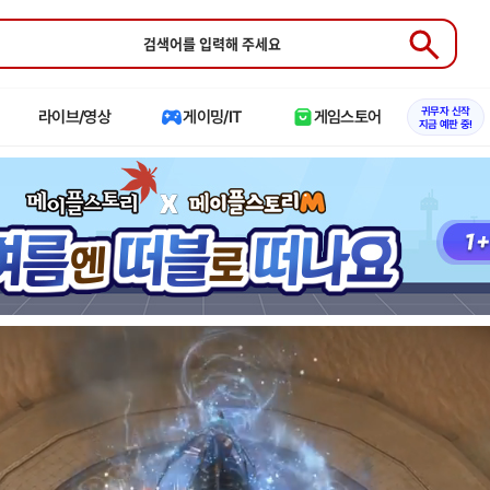
Submit
귀무자 신작
라이브/영상
게이밍/IT
게임스토어
지금 예판 중!