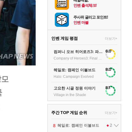
매일매일,
인벤 출석체크!
주사위 굴리고 포인트!
인벤 마블
인벤 게임 평점
더보기+
6.0
컴퍼니 오브 히어로즈3: 파이널 스탠드
Company of Heroes3: Final stand
8.0
헤일로: 캠페인 이볼브드
Halo: Campaign Evolved
8.1
고요한 시골 정원 이야기
Village in the Shade
주간 TOP 게임 순위
더보기+
1
2
3
4
5
6
7
8
9
팰월드
프로야구스피리츠2026
드래곤소드 : 어웨이크닝
블라인드 삼국
리듬 천국 미라클 스타즈
헤일로: 캠페인 이볼브드
캡틴 츠바사 2 월드 파이터즈
어쌔신 크리드: 블랙 플래그 리싱크드
그랑블루 판타지 리링크 - 엔드리스 라그나로크
1
2
2
1
1
2
2