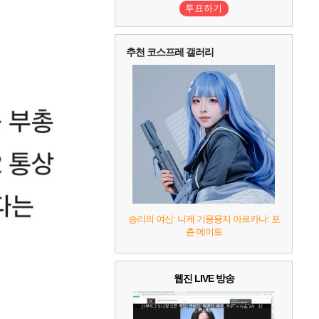
투표하기
10
레고 배트맨: 레거시 오브 더 다크 나이트
추천 코스프레 갤러리
승리의 여신: 니케 기묭묭지 아르카나: 포
츈 메이트
웹진 LIVE 방송