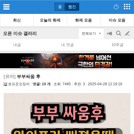
홈
웹진
최신
오늘의 화제
화제 모음
이슈 모음
오픈 이슈 갤러리
전체보기
공
검
글
지
색
내글
내 댓글
10추글
on/off
쓰
기
[유머]
부부싸움 후
로프꾼오징어
댓글: 10 개
조회:
7485
추천:
3
2025-04-28 12:19:16