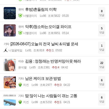
후방)흔들림의 미학
유머
8
댓글
너빨갱이지
Lv.86
조회 5822
05:20
약후)청소하는오이갤 와이프
유머
5
댓글
너빨갱이지
Lv.86
조회 6951
05:14
[2026-08-07] 오늘의 전국 날씨 & 띠별 운세
기타
1
댓글
니얼굴제길
Lv.81
조회 818
추천 1
05:02
김용 : 정청래는 반명커밍아웃 해라
이슈
22
댓글
윤석렬
Lv.65
조회 2381
추천 4
04:42
남은 케이크 보관 방법
기타
6
댓글
치킨
Lv.99
조회 2977
추천 3
04:22
땀 많이 나는 사람들이 겪는 고통
기타
6
댓글
치킨
Lv.99
조회 5232
추천 1
04:21