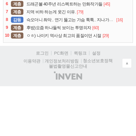
6
계층
[45]
드래곤볼 40주년 리스펙트하는 만화작가들
7
계층
[79]
지역 비하 하는게 웃긴 이유.
8
감동
[16]
슥오더니 촤악.. 연기 뚫고는 가슴 툭툭.. 지나가던 아재의 정체
9
계층
[60]
후방)요즘 하나둘씩 보이는 투명의자
10
계층
[29]
ㅇㅎ) 나이키 역사상 최고의 품질이던 시절
로그인
PC화면
퀵링크
설정
청소년보호정책
이용약관
개인정보처리방침
▲
불법촬영물신고안내
(주)
인
벤