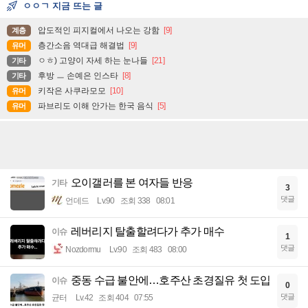
ㅇㅇㄱ 지금 뜨는 글
압도적인 피지컬에서 나오는 강함
[9]
계층
층간소음 역대급 해결법
[9]
유머
ㅇㅎ) 고양이 자세 하는 눈나들
[21]
기타
후방 ㅡ 손예은 인스타
[8]
기타
키작은 사쿠라모모
[10]
유머
파브리도 이해 안가는 한국 음식
[5]
유머
오이갤러를 본 여자들 반응
기타
3
댓글
언데드
Lv.90
조회 338
08:01
레버리지 탈출할려다가 추가 매수
이슈
1
댓글
Nozdormu
Lv.90
조회 483
08:00
중동 수급 불안에…호주산 초경질유 첫 도입
이슈
0
댓글
균터
Lv.42
조회 404
07:55