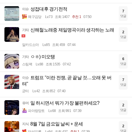
성접대후 경기전적
이슈
7
댓글
왜구김당
Lv.73
조회 1407
추천 1
07:50
신해철노래중 제일명곡이라 생각하는 노래
기타
2
댓글
알카드소마
Lv.85
조회 459
07:44
ㅇㅎ) 미오탱
기타
6
댓글
스팀팩
Lv.88
조회 1535
07:42
트럼프 "이란 전쟁, 곧 끝날 것…오래 못 버
이슈
7
텨"
댓글
균터
Lv.42
조회 852
07:40
일 하시면서 뭐가 가장 불편하세요?
유머
2
댓글
파아랑망토
Lv.68
조회 991
07:39
8월 7일 금요일 날씨 + 운세
지식
2
댓글
달섭지롱
Lv.94
조회 437
추천 1
07:39