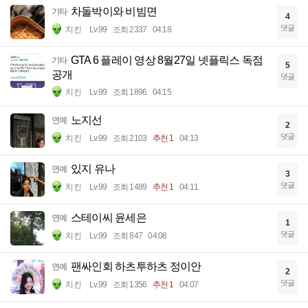
차돌박이와 비빔면
기타
4
댓글
치킨
Lv.99
조회 2337
04:18
GTA 6 플레이 영상 8월27일 넷플릭스 독점
기타
5
공개
댓글
치킨
Lv.99
조회 1896
04:15
노지선
연예
2
댓글
치킨
Lv.99
조회 2103
추천 1
04:13
있지 유나
연예
3
댓글
치킨
Lv.99
조회 1489
추천 1
04:11
스테이씨 윤세은
연예
1
댓글
치킨
Lv.99
조회 847
04:08
팬싸인회 하츠투하츠 정이안
연예
2
댓글
치킨
Lv.99
조회 1356
추천 1
04:07