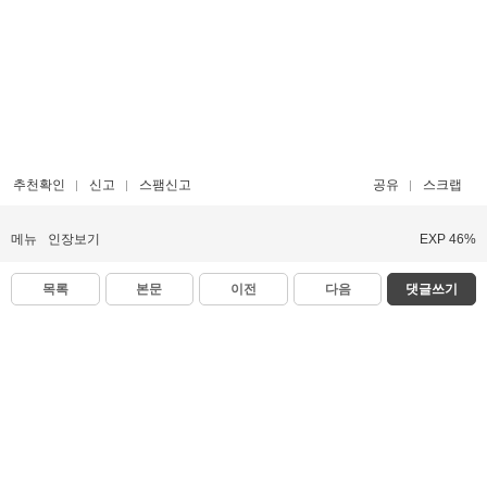
추천확인
신고
스팸신고
공유
스크랩
메뉴
인장보기
EXP 46%
목록
본문
이전
다음
댓글쓰기