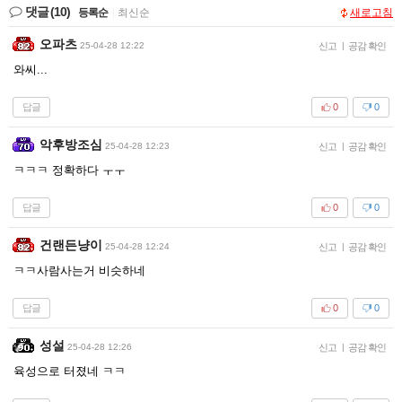
댓글
(10)
등록순
|
최신순
새로고침
오파츠
25-04-28 12:22
신고
|
공감 확인
와씨...
답글
0
0
악후방조심
25-04-28 12:23
신고
|
공감 확인
ㅋㅋㅋ 정확하다 ㅜㅜ
답글
0
0
건랜든냥이
25-04-28 12:24
신고
|
공감 확인
ㅋㅋ사람사는거 비슷하네
답글
0
0
성설
25-04-28 12:26
신고
|
공감 확인
육성으로 터졌네 ㅋㅋ