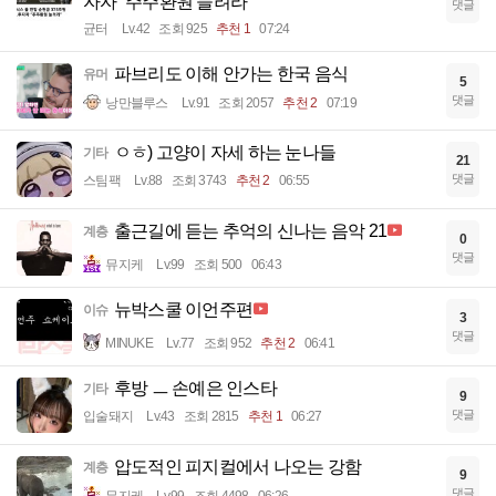
자자 “주주환원 늘려라”
댓글
균터
Lv.42
조회 925
추천 1
07:24
파브리도 이해 안가는 한국 음식
유머
5
댓글
낭만블루스
Lv.91
조회 2057
추천 2
07:19
ㅇㅎ) 고양이 자세 하는 눈나들
기타
21
댓글
스팀팩
Lv.88
조회 3743
추천 2
06:55
출근길에 듣는 추억의 신나는 음악 21
계층
0
댓글
뮤지케
Lv.99
조회 500
06:43
뉴박스쿨 이언주편
이슈
3
댓글
MINUKE
Lv.77
조회 952
추천 2
06:41
후방 ㅡ 손예은 인스타
기타
9
댓글
입술돼지
Lv.43
조회 2815
추천 1
06:27
압도적인 피지컬에서 나오는 강함
계층
9
댓글
뮤지케
Lv.99
조회 4498
06:26