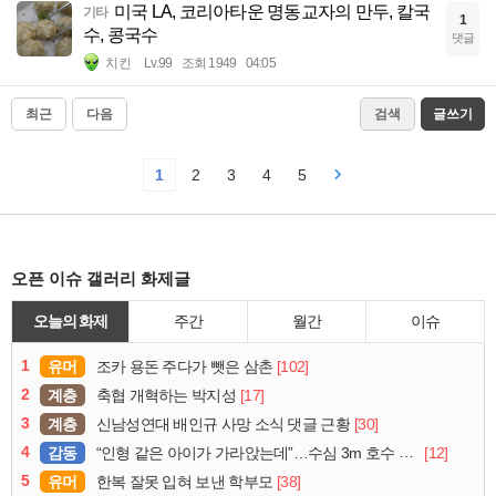
미국 LA, 코리아타운 명동교자의 만두, 칼국
기타
1
수, 콩국수
댓글
치킨
Lv.99
조회 1949
04:05
최근
다음
검색
글쓰기
1
2
3
4
5
오픈 이슈 갤러리 화제글
오늘의 화제
주간
월간
이슈
1
유머
[102]
조카 용돈 주다가 뺏은 삼촌
2
계층
[17]
축협 개혁하는 박지성
3
계층
[30]
신남성연대 배인규 사망 소식 댓글 근황
4
감동
[12]
“인형 같은 아이가 가라앉는데”…수심 3m 호수 뛰어든 60대 의인
5
유머
[38]
한복 잘못 입혀 보낸 학부모