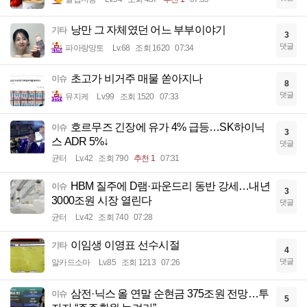
낭만 그 자체였던 어느 부부이야기
기타
3
댓글
파아랑망토
Lv.68
조회 1620
07:34
초고가 비거주 매물 쏟아지나
이슈
8
댓글
뮤지케
Lv.99
조회 1520
07:33
호르무즈 긴장에 유가 4% 급등…SK하이닉
이슈
3
스 ADR 5%↓
댓글
균터
Lv.42
조회 790
추천 1
07:31
HBM 질주에 D램·파운드리 동반 강세…내년
이슈
3
3000조원 시장 열린다
댓글
균터
Lv.42
조회 740
07:28
이임생 이영표 선수시절
기타
4
댓글
알카드소마
Lv.85
조회 1213
07:26
삼전·닉스 올 연말 순현금 375조원 전망…투
이슈
5