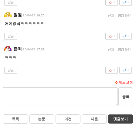
답글
0
0
월월
25-04-28 16:25
신고
|
공감 확인
어이없넼ㅋㅋㅋㅋㅋㅋ
답글
0
0
존윅
25-04-28 17:39
신고
|
공감 확인
ㅋㅋㅋ
답글
0
0
새로고침
등록
목록
본문
이전
다음
댓글보기