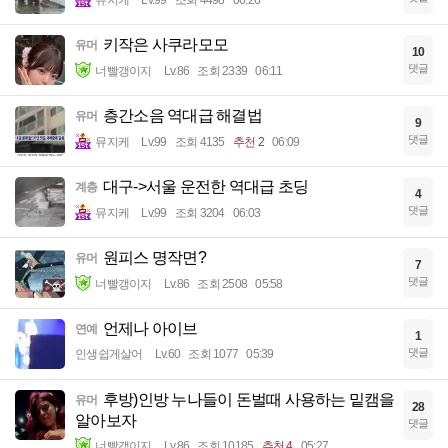
키작은 사쿠라모모
유머
10
댓글
너빨갱이지
Lv.86
조회 2339
06:11
층간소음 역대급 해결법
유머
9
댓글
뮤지케
Lv.99
조회 4135
추천 2
06:09
대구->서울 운전한 역대급 초딩
계층
4
댓글
뮤지케
Lv.99
조회 3204
06:03
원피스 명작면?
유머
7
댓글
너빨갱이지
Lv.86
조회 2508
05:58
언제나 아이브
연예
1
댓글
인생쉽게살어
Lv.60
조회 1077
05:39
후방)인방 누나들이 돈벌때 사용하는 밑캠을
유머
28
알아보자
댓글
너빨갱이지
Lv.86
조회 10185
추천 4
05:27