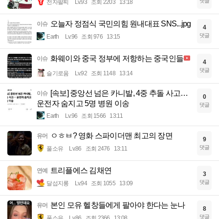
댓글
전자팔찌
Lv.93
조회 2203
13:18
오늘자 정점식 국민의힘 원내대표 SNS...jpg
이슈
4
댓글
Earth
Lv.96
조회 976
13:15
화웨이와 중국 정부에 저항하는 중국인들
이슈
4
댓글
슬기로움
Lv.92
조회 1148
13:14
[속보] 중앙선 넘은 카니발, 4중 추돌 사고…
이슈
0
운전자 숨지고 5명 병원 이송
댓글
Earth
Lv.96
조회 1566
13:11
ㅇㅎㅂ? 영화 스파이더맨 최고의 장면
유머
9
댓글
풀소유
Lv.86
조회 2476
13:11
트리플에스 김채연
연예
3
댓글
달섭지롱
Lv.94
조회 1055
13:09
본인 모유 헬창들에게 팔아야 한다는 눈나
유머
8
댓글
풀소유
Lv.86
조회 2366
13:08