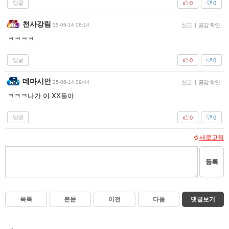
답글
0
0
천사강림
25-06-14 08:14
신고
|
공감 확인
ㅋㅋㅋㅋ
답글
0
0
데마시안
25-06-14 09:44
신고
|
공감 확인
ㅋㅋㅋ나가 이 XX들아
답글
0
0
새로고침
등록
목록
본문
이전
다음
댓글보기