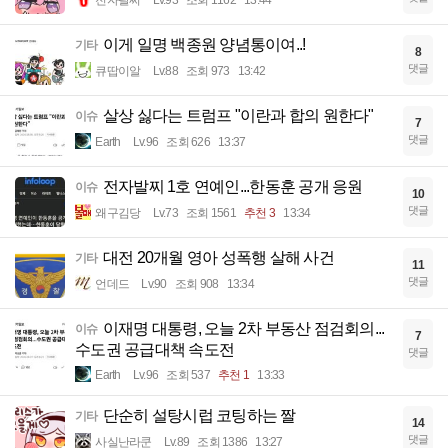
전자팔찌
Lv.93
조회 1162
13:44
이게 일명 백종원 양념통이여..!
기타
8
댓글
큐땁이알
Lv.88
조회 973
13:42
살상 싫다는 트럼프 "이란과 합의 원한다"
이슈
7
댓글
Earth
Lv.96
조회 626
13:37
전자발찌 1호 연예인...한동훈 공개 응원
이슈
10
댓글
왜구김당
Lv.73
조회 1561
추천 3
13:34
대전 20개월 영아 성폭행 살해 사건
기타
11
댓글
언데드
Lv.90
조회 908
13:34
이재명 대통령, 오늘 2차 부동산 점검회의...
이슈
7
수도권 공급대책 속도전
댓글
Earth
Lv.96
조회 537
추천 1
13:33
단순히 설탕시럽 코팅하는 짤
기타
14
댓글
사실난라쿤
Lv.89
조회 1386
13:27