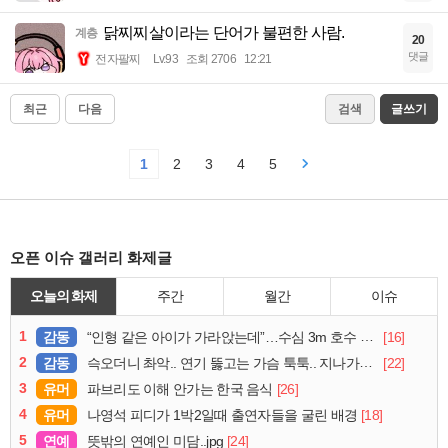
닭찌찌살이라는 단어가 불편한 사람.
계층
20
댓글
전자팔찌
Lv.93
조회 2706
12:21
최근
다음
검색
글쓰기
1
2
3
4
5
오픈 이슈 갤러리 화제글
오늘의 화제
주간
월간
이슈
1
감동
[16]
“인형 같은 아이가 가라앉는데”…수심 3m 호수 뛰어든 60대 의인
2
감동
[22]
슥오더니 촤악.. 연기 뚫고는 가슴 툭툭.. 지나가던 아재의 정체
3
유머
[26]
파브리도 이해 안가는 한국 음식
4
유머
[18]
나영석 피디가 1박2일때 출연자들을 굴린 배경
5
연예
[24]
뜻밖의 연예인 미담..jpg