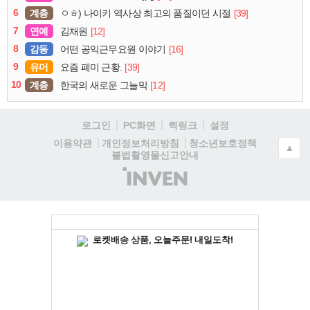
6
계층
[39]
ㅇㅎ) 나이키 역사상 최고의 품질이던 시절
7
연예
[12]
김채원
8
감동
[16]
어떤 공익근무요원 이야기
9
유머
[39]
요즘 폐미 근황.
10
계층
[12]
한국의 새로운 그늘막
로그인
PC화면
퀵링크
설정
청소년보호정책
이용약관
개인정보처리방침
▲
불법촬영물신고안내
(주)
인
벤