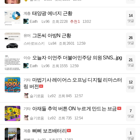
태양광 에너지 근황
계층
14
댓글
Earth
Lv.96
조회 2228
추천 1
13:02
그돈씨 아방N 근황
유머
26
댓글
스바로브스키
Lv.84
조회 2601
12:59
오늘자 이언주 더불어민주당 의원 SNS...jpg
이슈
21
댓글
Earth
Lv.96
조회 1555
12:59
마법기사 레이어스 오프닝 디지털 리마스터
기타
12
링 버전
댓글
슬기로움
Lv.92
조회 845
12:57
아재들 추억 버튼 ON 누르게 만드는 브금
기타
7
댓글
슬기로움
Lv.92
조회 735
12:54
삐삐 보조배터리
계층
1
댓글