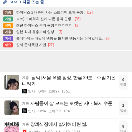
ㅇㅇㄱ 지금 뜨는 글
하이닉스 277층에 사는 스트리머 츠자 근황..
[19]
계층
ㅇㅎ) 오버워치 신캐 디몬 충격 근황..
[36]
게임
최근 하이닉스 주가 근황ㅋㅋㅋㅋㅋ
[12]
유머
일본 최대 유흥가의 일상...
[7]
계층
롯데타워는 대낮에 냉방을 틀지만 냉동기는 꺼져있데요.
[23]
지식
실제 존재했던 사건
[27]
이슈
[날씨] 서울 폭염 절정, 한낮 39도…주말 기온
계층
0
내려가
댓글
입사
Lv.94
조회 97
13:51
사람들이 잘 모르는 로켓단 사내 복지 수준
계층
2
댓글
입사
Lv.94
조회 393
13:49
장례식장에서 발기해버린 썰.
계층
8
댓글