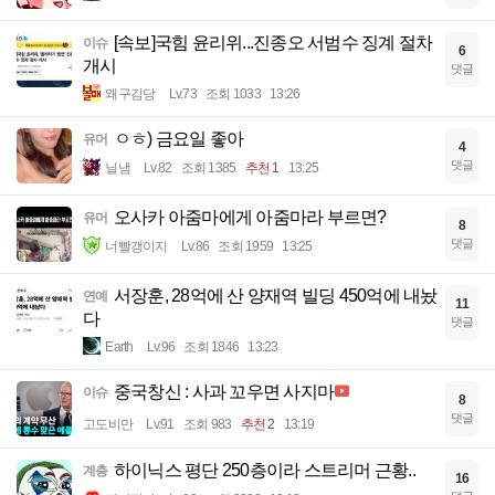
[속보]국힘 윤리위...진종오 서범수 징계 절차
이슈
6
개시
댓글
왜구김당
Lv.73
조회 1033
13:26
ㅇㅎ) 금요일 좋아
유머
4
댓글
닐냄
Lv.82
조회 1385
추천 1
13:25
오사카 아줌마에게 아줌마라 부르면?
유머
8
댓글
너빨갱이지
Lv.86
조회 1959
13:25
서장훈, 28억에 산 양재역 빌딩 450억에 내놨
연예
11
다
댓글
Earth
Lv.96
조회 1846
13:23
중국창신 : 사과 꼬우면 사지마
이슈
8
댓글
고도비만
Lv.91
조회 983
추천 2
13:19
하이닉스 평단 250층이라 스트리머 근황..
계층
16