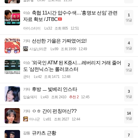
꿻뻵뗗
Lv.90
조회 922
12:53
축협 11시간 압수수색…'홍명보 선임' 관련
이슈
1
자료 확보 / JTBC
댓글
아이스티이
Lv.32
조회 805
12:51
선선한 가을은 가짜였어요!
기타
4
댓글
사실난라쿤
Lv.89
조회 1999
12:49
'외국인 ATM' 된 K증시…레버리지 거래 줄어
이슈
2
도 '삼전닉스'는 롤러코스터
댓글
균터
Lv.42
조회 1471
12:48
후방 ㅡ 빛베리 인스타
기타
3
댓글
입술돼지
Lv.43
조회 2410
추천 2
12:45
ㅇㅎ 간이 펀칭머신??
기타
14
댓글
마나군
Lv.81
조회 2627
12:44
규카츠 근황
감동
7