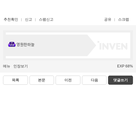
추천확인
신고
스팸신고
공유
스크랩
영원한하늘
메뉴
인장보기
EXP 68%
목록
본문
이전
다음
댓글쓰기