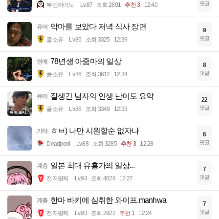
댓글
부엔까미노
Lv.87
조회 2801
추천 3
12:40
악마를 보았다 저녁 식사 장면
유머
9
댓글
풀소유
Lv.86
조회 3325
12:39
78년생 아줌마의 일상
연예
8
댓글
풀소유
Lv.86
조회 3612
12:34
잘생긴 남자의 인생 난이도 요약
유머
22
댓글
풀소유
Lv.86
조회 3349
12:33
ㅎㅂ) 나만 시원할순 없자나
기타
6
댓글
Deadpool
Lv.88
조회 3285
추천 3
12:28
일본 최대 유흥가의 일상...
계층
7
댓글
전자팔찌
Lv.93
조회 4628
12:27
한마 바키에 심취한 와이프.manhwa
계층
7
댓글
전자팔찌
Lv.93
조회 2922
추천 1
12:24