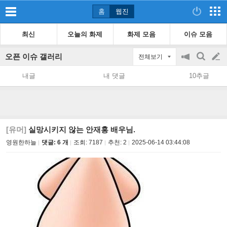
홈
웹진
최신
오늘의 화제
화제 모음
이슈 모음
오픈 이슈 갤러리
전체보기
공
검
글
지
색
내글
내 댓글
10추글
on/off
쓰
기
[유머]
실망시키지 않는 안재홍 배우님.
영원한하늘
댓글: 6 개
조회:
7187
추천:
2
2025-06-14 03:44:08