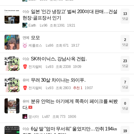
일본 '인간 냉장고' 벌써 200여대 판매…건설
이슈
13
현장·골프장서 인기
댓글
Earth
Lv.96
조회 1391
19:21
모모
연예
2
댓글
케를로스
Lv.86
조회 671
19:17
SK하이닉스, 강남사옥 건립.
이슈
23
댓글
전자팔찌
Lv.93
조회 2338
19:09
무려 30살 차이나는 와이푸.
유머
7
댓글
전자팔찌
Lv.93
조회 2803
추천 1
19:07
분유 안먹는 아기에게 쪽족이 페이크를 써봤
유머
0
다.
댓글
옆사마
Lv.87
조회 773
19:06
6살 딸 "엄마 무서워" 울었지만…만취 194㎞
이슈
19