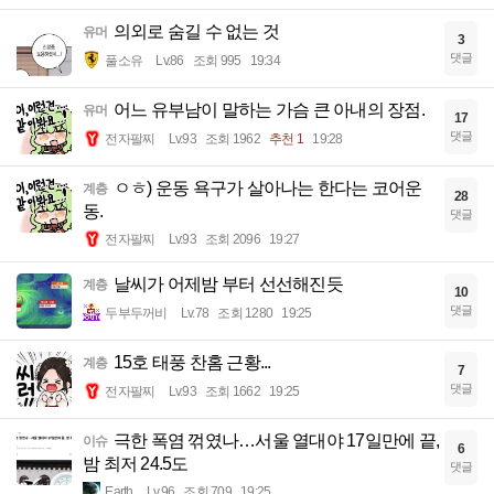
의외로 숨길 수 없는 것
유머
3
댓글
풀소유
Lv.86
조회 995
19:34
어느 유부남이 말하는 가슴 큰 아내의 장점.
유머
17
댓글
전자팔찌
Lv.93
조회 1962
추천 1
19:28
ㅇㅎ) 운동 욕구가 살아나는 한다는 코어운
계층
28
동.
댓글
전자팔찌
Lv.93
조회 2096
19:27
날씨가 어제밤 부터 선선해진듯
계층
10
댓글
두부두꺼비
Lv.78
조회 1280
19:25
15호 태풍 찬홈 근황...
계층
7
댓글
전자팔찌
Lv.93
조회 1662
19:25
극한 폭염 꺾였나…서울 열대야 17일만에 끝,
이슈
6
밤 최저 24.5도
댓글
Earth
Lv.96
조회 709
19:25