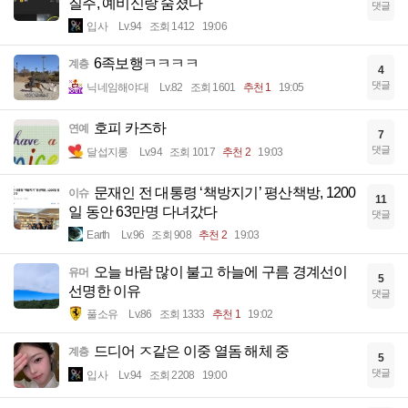
질주, 예비신랑 숨졌다
댓글
입사
Lv.94
조회 1412
19:06
6족보행ㅋㅋㅋㅋ
계층
4
댓글
닉네임해야대
Lv.82
조회 1601
추천 1
19:05
호피 카즈하
연예
7
댓글
달섭지롱
Lv.94
조회 1017
추천 2
19:03
문재인 전 대통령 ‘책방지기’ 평산책방, 1200
이슈
11
일 동안 63만명 다녀갔다
댓글
Earth
Lv.96
조회 908
추천 2
19:03
오늘 바람 많이 불고 하늘에 구름 경계선이
유머
5
선명한 이유
댓글
풀소유
Lv.86
조회 1333
추천 1
19:02
드디어 ㅈ같은 이중 열돔 해체 중
계층
5
댓글
입사
Lv.94
조회 2208
19:00