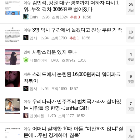
김민석, 강원·대구·경북까지 더하자 다시 1
이슈
28
위...누적 격차 3086표로 벌어졌다
댓글
Earth
Lv.96
조회 1324
추천 3
18:58
3명 익사 구간에서 놀겠다고 진상 부린 가족
이슈
10
댓글
입사
Lv.94
조회 1790
추천 1
18:58
사랑스러운 있지 유나
연예
4
댓글
너빨갱이지
Lv.86
조회 942
18:58
스레드에서 논란된 16,000원짜리 워터파크
계층
9
떡볶이
댓글
입사
Lv.94
조회 1890
18:57
우리나라가 민주주의 법치국가라서 살아있
이슈
7
는 사람들 중 한명 - JunHanGiRi
댓글
진겟타원
Lv.70
조회 1177
18:52
어머니 살해한 10대 아들, “미안하지 않냐” 질
이슈
8
문에…주변 경계하며 ‘침묵’
댓글