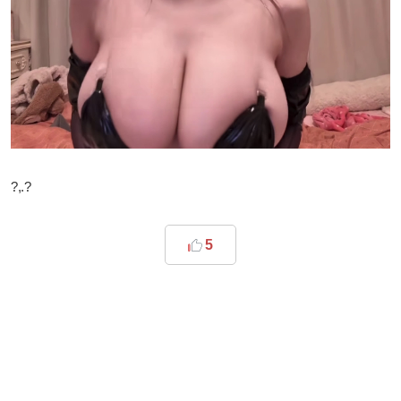
?,.?
5