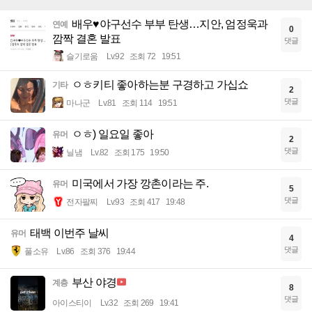
배우♥야구선수 부부 탄생…지안, 엄정욱과
연예
0
깜짝 결혼 발표
댓글
슬기로움
Lv.92
조회 72
19:51
ㅇㅎ키티 좋아하는분 구경하고 가십쇼
기타
2
댓글
마나군
Lv.81
조회 114
19:51
ㅇㅎ) 일요일 좋아
유머
2
댓글
닐냄
Lv.82
조회 175
19:50
미국에서 가장 깡촌이라는 주.
유머
5
댓글
전자팔찌
Lv.93
조회 417
19:48
태백 이번주 날씨
유머
4
댓글
풀소유
Lv.86
조회 376
19:44
부산 야경
계층
8
댓글
아이스티이
Lv.32
조회 269
19:41