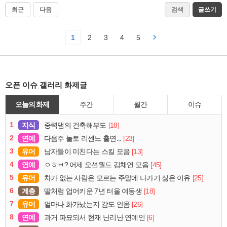
최근
다음
검색
글쓰기
1
2
3
4
5
오픈 이슈 갤러리 화제글
오늘의 화제
주간
월간
이슈
1
지식
[18]
중력댐의 건축해부도
2
연예
[23]
다음주 놀토 리센느 출연...
3
유머
[13]
남자들이 미친다는 스킬 모음
4
연예
[45]
ㅇㅎㅂ? 어제 오션월드 김채연 모음
5
유머
[25]
차가 없는 사람은 모르는 주말에 나가기 싫은 이유
6
계층
[18]
딸처럼 업어키운 7년 터울 여동생
7
유머
[26]
얼마나 화가났는지 감도 안옴
8
연예
[6]
과거 파묘되서 현재 난리난 연예인