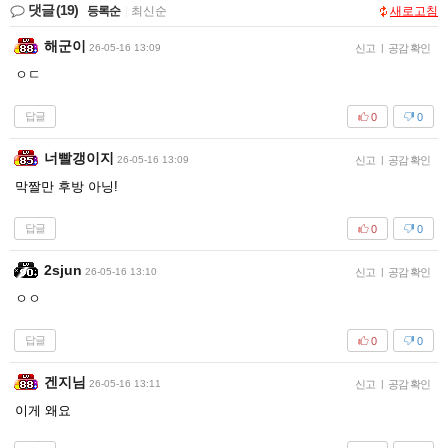
댓글
(19)
등록순
|
최신순
새로고침
해군이
26-05-16 13:09
신고
|
공감 확인
ㅇㄷ
답글
0
0
너빨갱이지
26-05-16 13:09
신고
|
공감 확인
막짤만 후방 아닝!
답글
0
0
2sjun
26-05-16 13:10
신고
|
공감 확인
ㅇㅇ
답글
0
0
겐지님
26-05-16 13:11
신고
|
공감 확인
이게 왜요