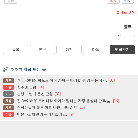
답글
0
0
새로고침
등록
목록
본문
이전
다음
댓글보기
ㅇㅇㄱ 지금 뜨는 글
ㅇㅎ) 현대의학으로 아직 가짜는 따라할 수 없는 움직임.
[33]
계층
충주맨 근황
[16]
이슈
신형 아반떼 옵션 근황
[37]
기타
전 AV여배우 우에하라 아이가 말하는 가장 열심히 한 작품.
[13]
계층
중국인들이 뽑은 가장 나쁜 나라 순위
[17]
계층
비온다고하면 계곡가지말라고..
[24]
이슈