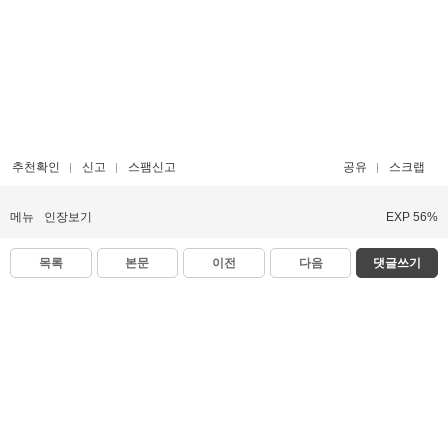
추천확인
신고
스팸신고
공유
스크랩
메뉴
인장보기
EXP 56%
목록
본문
이전
다음
댓글쓰기