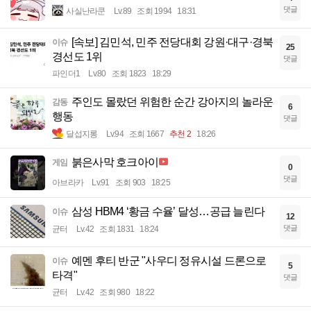
댓글
사실난라쿤
Lv.89
조회 1994
18:31
[속보] 김민석, 민주 전당대회 강원·대구·경북
이슈
25
경선도 1위
댓글
파인더1
Lv.80
조회 1823
18:29
주인도 몰랐던 위험한 순간 강아지의 놀라운
감동
6
행동
댓글
달섭지롱
Lv.94
조회 1667
추천 2
18:26
붉은사막 호크아이
게임
0
댓글
아브라카
Lv.91
조회 903
18:25
삼성 HBM4 ‘황금 수율’ 달성…공급 늘린다
이슈
12
댓글
균터
Lv.42
조회 1831
18:24
예멘 후티 반군 "사우디 정유시설 드론으로
이슈
5
타격"
댓글
균터
Lv.42
조회 980
18:22