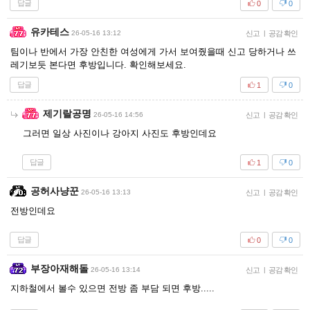
답글
0
0
유카테스
26-05-16 13:12
신고
|
공감 확인
팀이나 반에서 가장 안친한 여성에게 가서 보여줬을때 신고 당하거나 쓰
레기보듯 본다면 후방입니다. 확인해보세요.
답글
1
0
제기랄공명
26-05-16 14:56
신고
|
공감 확인
그러면 일상 사진이나 강아지 사진도 후방인데요
답글
1
0
공허사냥꾼
26-05-16 13:13
신고
|
공감 확인
전방인데요
답글
0
0
부장아재해돌
26-05-16 13:14
신고
|
공감 확인
지하철에서 볼수 있으면 전방 좀 부담 되면 후방.....