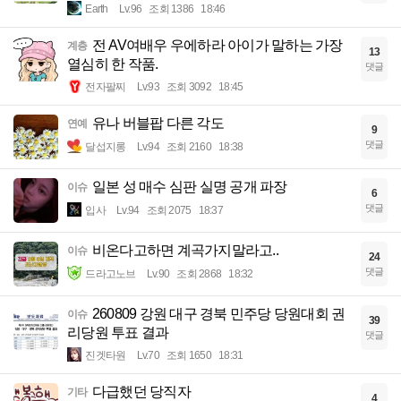
Earth
Lv.96
조회 1386
18:46
전 AV여배우 우에하라 아이가 말하는 가장
계층
13
열심히 한 작품.
댓글
전자팔찌
Lv.93
조회 3092
18:45
유나 버블팝 다른 각도
연예
9
댓글
달섭지롱
Lv.94
조회 2160
18:38
일본 성 매수 심판 실명 공개 파장
이슈
6
댓글
입사
Lv.94
조회 2075
18:37
비온다고하면 계곡가지말라고..
이슈
24
댓글
드라고노브
Lv.90
조회 2868
18:32
260809 강원 대구 경북 민주당 당원대회 권
이슈
39
리당원 투표 결과
댓글
진겟타원
Lv.70
조회 1650
18:31
다급했던 당직자
기타
4