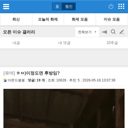
홈
웹진
최신
오늘의 화제
화제 모음
이슈 모음
오픈 이슈 갤러리
전체보기
공
검
글
지
색
내글
내 댓글
10추글
on/off
쓰
기
[유머]
ㅎㅂ)이정도면 후방임?
아몬드봉봉
댓글: 19 개
조회:
10628
추천:
5
2026-05-16 13:07:38