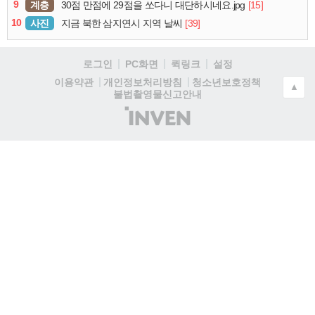
9
계층
[15]
30점 만점에 29점을 쏘다니 대단하시네요.jpg
10
사진
[39]
지금 북한 삼지연시 지역 날씨
로그인
PC화면
퀵링크
설정
청소년보호정책
이용약관
개인정보처리방침
▲
불법촬영물신고안내
(주)
인
벤