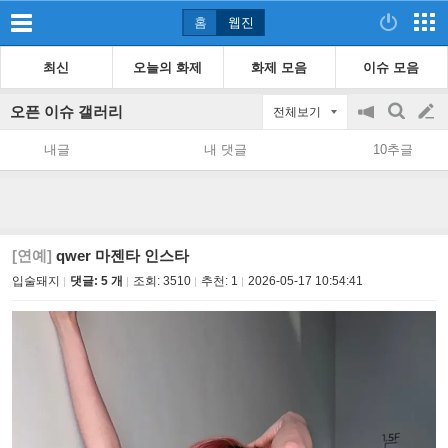
홈
웹진
최신
오늘의 화제
화제 모음
이슈 모음
오픈 이슈 갤러리
전체보기
공
검
글
지
색
내글
내 댓글
10추글
on/off
쓰
기
[연예]
qwer 마젠타 인스타
입술돼지
댓글: 5 개
조회:
3510
추천:
1
2026-05-17 10:54:41