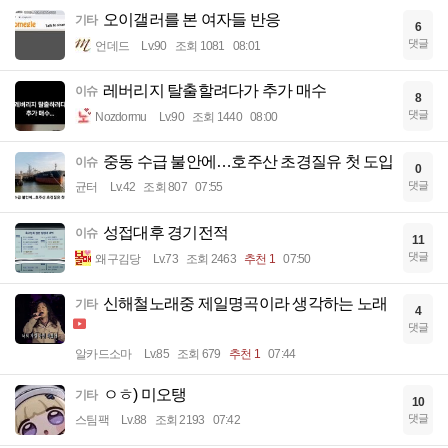
오이갤러를 본 여자들 반응
기타
6
댓글
언데드
Lv.90
조회 1081
08:01
레버리지 탈출할려다가 추가 매수
이슈
8
댓글
Nozdormu
Lv.90
조회 1440
08:00
중동 수급 불안에…호주산 초경질유 첫 도입
이슈
0
댓글
균터
Lv.42
조회 807
07:55
성접대후 경기전적
이슈
11
댓글
왜구김당
Lv.73
조회 2463
추천 1
07:50
신해철노래중 제일명곡이라 생각하는 노래
기타
4
댓글
알카드소마
Lv.85
조회 679
추천 1
07:44
ㅇㅎ) 미오탱
기타
10
댓글
스팀팩
Lv.88
조회 2193
07:42