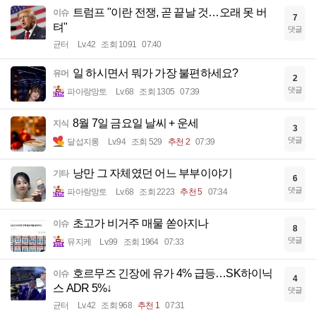
트럼프 "이란 전쟁, 곧 끝날 것…오래 못 버
이슈
7
텨"
댓글
균터
Lv.42
조회 1091
07:40
일 하시면서 뭐가 가장 불편하세요?
유머
2
댓글
파아랑망토
Lv.68
조회 1305
07:39
8월 7일 금요일 날씨 + 운세
지식
3
댓글
달섭지롱
Lv.94
조회 529
추천 2
07:39
낭만 그 자체였던 어느 부부이야기
기타
6
댓글
파아랑망토
Lv.68
조회 2223
추천 5
07:34
초고가 비거주 매물 쏟아지나
이슈
8
댓글
뮤지케
Lv.99
조회 1964
07:33
호르무즈 긴장에 유가 4% 급등…SK하이닉
이슈
4
스 ADR 5%↓
댓글
균터
Lv.42
조회 968
추천 1
07:31