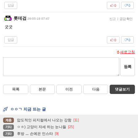
답글
0
0
롯데검
26-05-18 07:47
신고
|
공감 확인
굿굿
답글
0
0
새로고침
등록
목록
본문
이전
다음
댓글보기
ㅇㅇㄱ 지금 뜨는 글
압도적인 피지컬에서 나오는 강함
[11]
계층
ㅇㅎ) 고양이 자세 하는 눈나들
[25]
기타
후방 ㅡ 손예은 인스타
[9]
기타