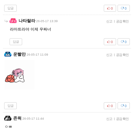
답글
0
0
나타랄라
26-05-17 13:39
신고
|
공감 확인
라마트라야 이제 우짜너
답글
0
0
운빨만
26-05-17 11:09
신고
|
공감 확인
답글
0
0
존윅
26-05-17 11:44
신고
|
공감 확인
ㅇㅃ