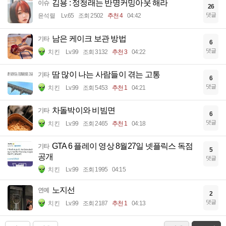
김용 : 정청래는 반명커밍아웃 해라
이슈
26
댓글
윤석렬
Lv.65
조회 2502
추천 4
04:42
남은 케이크 보관 방법
기타
6
댓글
치킨
Lv.99
조회 3132
추천 3
04:22
땀 많이 나는 사람들이 겪는 고통
기타
6
댓글
치킨
Lv.99
조회 5453
추천 1
04:21
차돌박이와 비빔면
기타
6
댓글
치킨
Lv.99
조회 2465
추천 1
04:18
GTA 6 플레이 영상 8월27일 넷플릭스 독점
기타
5
공개
댓글
치킨
Lv.99
조회 1995
04:15
노지선
연예
2
댓글
치킨
Lv.99
조회 2187
추천 1
04:13