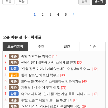
최근
다음
검색
글쓰기
1
2
3
4
5
오픈 이슈 갤러리 화제글
오늘의 화제
주간
월간
이슈
1
계층
[17]
축협 개혁하는 박지성
2
계층
[30]
신남성연대 배인규 사망 소식 댓글 근황
3
감동
[12]
“인형 같은 아이가 가라앉는데”…수심 3m 호수 뛰어든 60대 의인
4
유머
[38]
한복 잘못 입혀 보낸 학부모
5
계층
[46]
드래곤볼 40주년 리스펙트하는 만화작가들
6
계층
[79]
지역 비하 하는게 웃긴 이유.
7
감동
[17]
슥오더니 촤악.. 연기 뚫고는 가슴 툭툭.. 지나가던 아재의 정체
8
계층
[61]
후방)요즘 하나둘씩 보이는 투명의자
9
계층
[29]
ㅇㅎ) 나이키 역사상 최고의 품질이던 시절