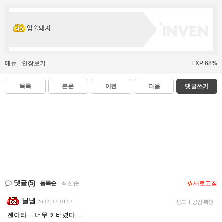
입술돼지
메뉴
인장보기
EXP 68%
목록
본문
이전
다음
댓글쓰기
댓글
(5)
등록순
|
최신순
새로고침
닐냄
26-05-17 10:57
신고
|
공감 확인
젠야타....너무 커버렸다....