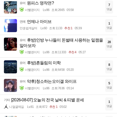
원피스 명작면?
유머
7
댓글
너빨갱이지
Lv.86
조회 2665
05:58
언제나 아이브
연예
1
댓글
인생쉽게살어
Lv.60
조회 1133
추천 1
05:39
후방)인방 누나들이 돈벌때 사용하는 밑캠을
유머
28
알아보자
댓글
너빨갱이지
Lv.86
조회 11333
추천 4
05:27
후방)흔들림의 미학
유머
8
댓글
너빨갱이지
Lv.86
조회 6458
05:20
약후)청소하는오이갤 와이프
유머
5
댓글
너빨갱이지
Lv.86
조회 7636
05:14
[2026-08-07] 오늘의 전국 날씨 & 띠별 운세
기타
1
댓글
니얼굴제길
Lv.81
조회 872
추천 1
05:02