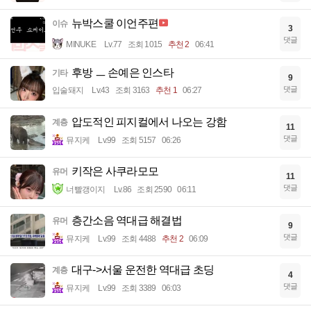
뉴박스쿨 이언주편
이슈
3
댓글
MINUKE
Lv.77
조회 1015
추천 2
06:41
후방 ㅡ 손예은 인스타
기타
9
댓글
입술돼지
Lv.43
조회 3163
추천 1
06:27
압도적인 피지컬에서 나오는 강함
계층
11
댓글
뮤지케
Lv.99
조회 5157
06:26
키작은 사쿠라모모
유머
11
댓글
너빨갱이지
Lv.86
조회 2590
06:11
층간소음 역대급 해결법
유머
9
댓글
뮤지케
Lv.99
조회 4488
추천 2
06:09
대구->서울 운전한 역대급 초딩
계층
4
댓글
뮤지케
Lv.99
조회 3389
06:03