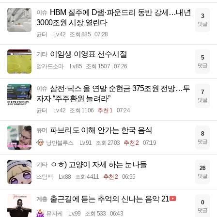
HBM 질주에 D램·파운드리 동반 강세…내년
이슈
3
3000조원 시장 열린다
댓글
균터
Lv.42
조회 885
07:28
이임생 이영표 선수시절
기타
5
댓글
알카드소마
Lv.85
조회 1507
07:26
삼전·닉스 올 연말 순현금 375조원 전망…투
이슈
7
자자 “주주환원 늘려라”
댓글
균터
Lv.42
조회 1106
추천 1
07:24
파브리도 이해 안가는 한국 음식
유머
8
댓글
낭만블루스
Lv.91
조회 2703
추천 2
07:19
ㅇㅎ) 고양이 자세 하는 눈나들
기타
26
댓글
스팀팩
Lv.88
조회 4411
추천 2
06:55
출근길에 듣는 추억의 신나는 음악 21
계층
0
댓글
뮤지케
Lv.99
조회 533
06:43