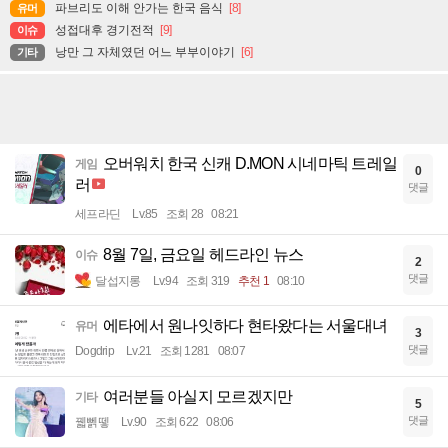
파브리도 이해 안가는 한국 음식
[8]
유머
성접대후 경기전적
[9]
이슈
낭만 그 자체였던 어느 부부이야기
[6]
기타
오버워치 한국 신캐 D.MON 시네마틱 트레일
게임
0
러
댓글
세프라딘
Lv.85
조회 28
08:21
8월 7일, 금요일 헤드라인 뉴스
이슈
2
댓글
달섭지롱
Lv.94
조회 319
추천 1
08:10
에타에서 원나잇하다 현타왔다는 서울대녀
유머
3
댓글
Dogdrip
Lv.21
조회 1281
08:07
여러분들 아실지 모르겠지만
기타
5
댓글
꿻뻵뗗
Lv.90
조회 622
08:06