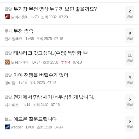
투기장 무전 영상 누구꺼 보면 좋을까요?
잡담
2
댓글
날아라용8
Lv.70
조회 1032
07-20
무전 종족
무기
8
댓글
인사잘해요
Lv.55
조회 2575
07-18
태샤라크 갖고싶다..(수정) 득템함
잡담
11
댓글
노움과바다
Lv.37
조회 2558
추천 4
07-18
아아 전탱을 버릴수가 없어
잡담
4
댓글
앵바람
Lv.14
조회 2023
07-18
전게에서 땀냄새가 너무 심하게 납니다.
잡담
5
댓글
나가파로
Lv.14
조회 2440
07-16
애드온 질문드립니다
분노
6
댓글
webber
Lv.60
조회 1539
07-14