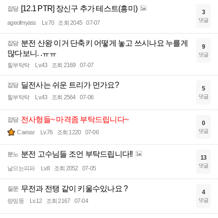
[12.1 PTR] 장신구 추가 테스트(흥미)
잡담
3
댓글
ageofmyass
Lv.70
조회 2045
07-07
분전 산왕 이거 단축키 어떻게 놓고 쓰시나요 누를게
잡담
9
많다보니. .ㅠㅠ
댓글
힐부탁탁
Lv.43
조회 2169
07-07
딜전사는 쉬운 트리가 먼가요?
잡담
5
댓글
힐부탁탁
Lv.43
조회 2564
07-06
전사형들~ 마격좀 부탁드립니다~
잡담
0
댓글
Caesar
Lv.76
조회 1220
07-06
분전 고수님들 조언 부탁드립니다!!
분노
13
댓글
날으는피파
Lv.8
조회 2052
07-05
무전과 전탱 같이 키울수있나요 ?
질문
4
댓글
랑띵똥
Lv.12
조회 2167
07-04