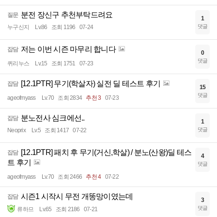
분전 장신구 추천부탁드려요
질문
1
댓글
누구신지
Lv.86
조회 1196
07-24
저는 이번 시즌 마무리 합니다
잡담
0
댓글
퀴리누스
Lv.15
조회 1751
07-23
[12.1PTR] 무기(학살자) 실전 딜 테스트 후기
잡담
15
댓글
ageofmyass
Lv.70
조회 2834
추천 3
07-23
분노전사 심크에선..
잡담
1
댓글
Neoprix
Lv.5
조회 1417
07-22
[12.1PTR] 패치 후 무기(거신,학살) / 분노(산왕)딜 테스
잡담
4
트 후기
댓글
ageofmyass
Lv.70
조회 2466
추천 4
07-22
시즌1 시작시 무전 개똥망이였는데
잡담
3
댓글
류하므
Lv.65
조회 2186
07-21