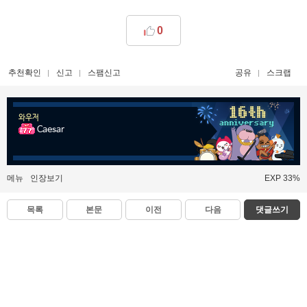
0
추천확인
신고
스팸신고
공유
스크랩
와우저
Caesar
메뉴
인장보기
EXP 33%
목록
본문
이전
다음
댓글쓰기