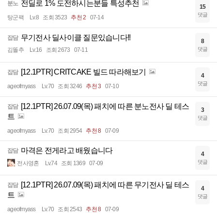
전딜로 1% 도전하시는분들 특성추천
분노
15
댓글
탕군팩
Lv.8
조회 3523
추천 2
07-14
무기전사 딜사이클 질문있습니다!!
잡담
8
댓글
김똘추
Lv.16
조회 2673
07-11
[12.1PTR] CRITCAKE 빌드 따라해보기
잡담
4
댓글
ageofmyass
Lv.70
조회 3246
추천 3
07-10
[12.1PTR] 26.07.09(목) 패치에 따른 분노전사 딜 테스
잡담
3
트
댓글
ageofmyass
Lv.70
조회 2954
추천 8
07-09
마격은 전게라고 배웠습니다
잡담
4
댓글
전사영혼
Lv.74
조회 1369
07-09
[12.1PTR] 26.07.09(목) 패치에 따른 무기전사 딜 테스
잡담
4
트
댓글
ageofmyass
Lv.70
조회 2543
추천 8
07-09