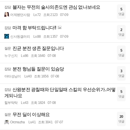
블자는 무전의 술사의존도엔 관심 없나보네요
잡담
5
댓글
어제봤던사람
Lv.72
조회 2123
07-09
마격 함 부탁드립니다!!
잡담
2
댓글
신사동갤러리
Lv.88
조회 1357
07-09
진균 분전 생존 질문입니다
질문
5
댓글
누구신지
Lv.86
조회 1640
07-08
분전 형님들 질문이 있슴당
잡담
3
댓글
아따성님이
Lv.40
조회 1656
07-08
산왕분전 광칠때와 단일일때 스킬의 우선순위가..어떻
잡담
5
게되나요
댓글
힐부탁탁
Lv.43
조회 1824
07-08
무전 딜이 이상해요
질문
20
댓글
Orcmazha
Lv.41
조회 3041
07-07