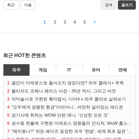
최근
다음
검색
글쓰기
1
2
3
4
5
최근 HOT한 콘텐츠
와우
게임
IT
유머
연예
1
굴단이 아제로스로 돌아오지 않았다면? 와우 클래식+ 주목
2
블리자드 조해나 패리스 사장 - 35년 역사, 그리고 비전
3
악마술사로 구현된 흑마법사, 디아4 x 와우 콜라보 살펴보기
4
"모두에게 공평한 환경"이라더니...여전히 살아있는 애드온
5
성기사에 취하는 WOW 단편 애니, '신성한 모든 것'
6
성수동 핫플에 구현된 아제로스 영웅들의 안식처, WoW 홈스윗홈
7
"해치웠나?" 히든 페이즈 등장한 와우 '한밤', 세계 최초 킬은 '팀 리퀴드'