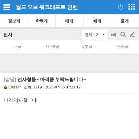
월드 오브 워크래프트
인벤
정보게
확팩게
레게
쐐게
클게
전사
전체보기
공
검
글
지
색
내글
내 댓글
3추글
인증글
on/off
쓰
기
[잡담]
전사형들~ 마격좀 부탁드립니다~
Caesar
조회:
1219
2026-07-06 07:31:12
마격 감사합니다!