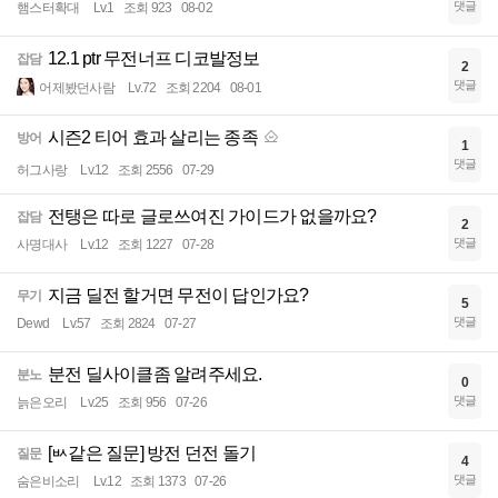
댓글
햄스터확대
Lv.1
조회 923
08-02
12.1 ptr 무전너프 디코발정보
잡담
2
댓글
어제봤던사람
Lv.72
조회 2204
08-01
시즌2 티어 효과 살리는 종족
방어
1
댓글
허그사랑
Lv.12
조회 2556
07-29
전탱은 따로 글로쓰여진 가이드가 없을까요?
잡담
2
댓글
사명대사
Lv.12
조회 1227
07-28
지금 딜전 할거면 무전이 답인가요?
무기
5
댓글
Dewd
Lv.57
조회 2824
07-27
분전 딜사이클좀 알려주세요.
분노
0
댓글
늙은오리
Lv.25
조회 956
07-26
[ㅄ같은 질문] 방전 던전 돌기
질문
4
댓글
숨은비소리
Lv.12
조회 1373
07-26