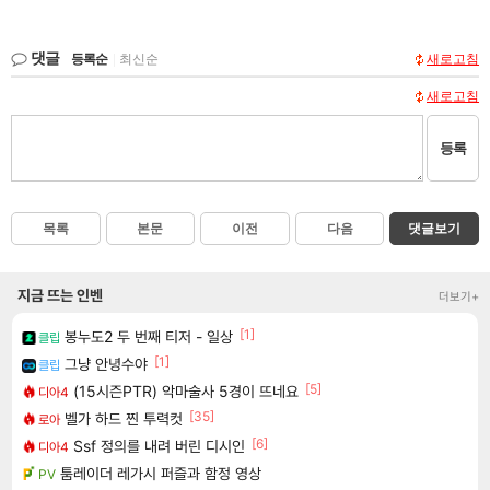
댓글
등록순
|
최신순
새로고침
새로고침
등록
목록
본문
이전
다음
댓글보기
지금 뜨는 인벤
더보기+
[1]
봉누도2 두 번째 티저 - 일상
클립
[1]
그냥 안녕수야
클립
[5]
(15시즌PTR) 악마술사 5경이 뜨네요
디아4
[35]
벨가 하드 찐 투력컷
로아
[6]
Ssf 정의를 내려 버린 디시인
디아4
툼레이더 레가시 퍼즐과 함정 영상
PV