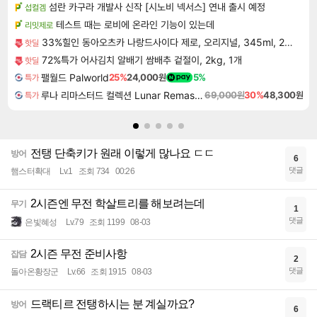
섬란 카구라 개발사 신작 [시노비 넥서스] 연내 출시 예정
섭컬겜
테스트 때는 로비에 온라인 기능이 있는데
리밋제로
33%힐인 동아오츠카 나랑드사이다 제로, 오리지널, 345ml, 24개
핫딜
72%특가 어사김치 알배기 쌈배추 겉절이, 2kg, 1개
핫딜
팰월드 Palworld
25%
24,000원
5%
특가
루나 리마스터드 컬렉션 Lunar Remastered Collection
69,000원
30%
48,300원
특가
전탱 단축키가 원래 이렇게 많나요 ㄷㄷ
방어
6
댓글
햄스터확대
Lv.1
조회 734
00:26
2시즌엔 무전 학살트리를 해보려는데
무기
1
댓글
은빛혜성
Lv.79
조회 1199
08-03
2시즌 무전 준비사항
잡담
2
댓글
돌아온황장군
Lv.66
조회 1915
08-03
드랙티르 전탱하시는 분 계실까요?
방어
6