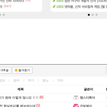
[15]
[6]
가인 신비 치어리더
치노트 (8/5)
Ssf 정의를 내려 버린 디시인
섬란 카구라 개발사 신작 [시노비 넥서
디아4
섭컬겜
[347]
[1
아
카네이션 정보/공략글 모음
게이머라면 필수로 알아야 할 것
넷마블, 신작 서브컬쳐 게임 [펄 인 블루
메이플
섭컬겜
3추글
즐겨찾기
정보
방어
무기
분노
기타
제목
글쓴이
[6]
가 원래 이렇게 많나요 ㄷㄷ
햄스터확대
[1]
전 학살트리를 해보려는데
은빛혜성