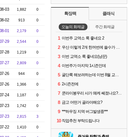
08-03
1,882
0
확장팩
클래식
08-02
913
0
오늘의 화제글
주간 화제글
08-01
2,179
0
1
이번주 교역소 룩 좋네요 2
07-29
2,544
0
2
우산 이렇게 2개 한꺼번에 쓸수가 있네요
07-28
1,219
0
3
이번 교역소 룩 좋네요(냥꾼)
07-27
2,809
0
4
이번주가 마지막 1시즌인데
07-26
944
0
5
굴단룩 해보려하는데 이번 8월 교역소 칠흙 두건 질문드립니다
6
2시즌전에
07-26
1,366
0
7
쿤라이봉우리 샤가 왜케 쎄졌나요? ㅋㅋㅋ
07-24
1,187
0
8
금고 어떤거 골라야해요?
07-23
1,742
0
9
***하우징 지역 버그발생중***
07-23
2,815
3
10
직업추천 부탁드립니다
07-22
1,410
0
즐거운 탐험과 축제