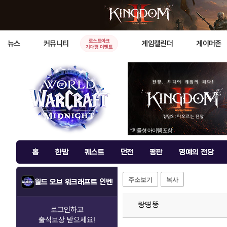
로스트아크
뉴스
커뮤니티
게임캘린더
게이머존
기대평 이벤트
홈
한밤
퀘스트
던전
평판
명예의 전당
주소보기
복사
월드 오브 워크래프트 인벤
랑띵똥
로그인하고
출석보상
받으세요!