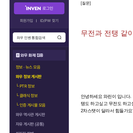
[질문]
로그인
회원가입
ID/PW 찾기
무전과 전탱 같이
와우 화제 집중
정보 · 뉴스 모음
와우 정보 게시판
└
PTR 정보
└
클래식 정보
안녕하세요 와린이 입니다.
탱도 하고싶고 무전도 하고
└
인증 게시물 모음
2차스탯이 달라서 힘들가요
와우 역사관 게시판
자유 게시판 (공통)