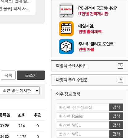
[76]
스] 연내 출시 예정
레테 재사용 17번 터짐
스위치2판 ‘몬헌 와일즈’, 30~40fps 목표 추
메이플
해외겜
16]
[35]
] 티저 사이트 오픈
벨가 하드 찐 투력컷
비스트 오브 리인카네이션 오픈 트레일러
PC 견적이 궁금하다면?
로아
PV
IT인벤 견적게시판
매일매일,
인벤 출석체크!
주사위 굴리고 포인트!
인벤 마블
+
확장팩 주요 사이트
목록
글쓰기
+
확장팩 주요 수집품
와우 정보 검색
검색
등록일
조회
추천
검색
검색
00:26
714
0
검색
08-03
1,175
0