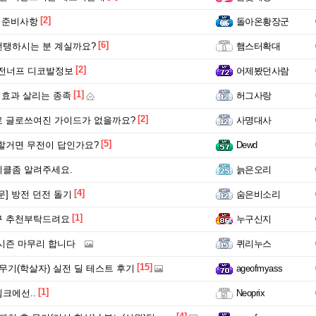
[2]
 준비사항
돌아온황장군
[6]
탱하시는 분 계실까요?
햄스터확대
[2]
r 무전너프 디코발정보
어제봤던사람
[1]
 효과 살리는 종족
허그사랑
[2]
 글로쓰여진 가이드가 없을까요?
사명대사
[5]
할거면 무전이 답인가요?
Dewd
클좀 알려주세요.
늙은오리
[4]
문] 방전 던전 돌기
숨은비소리
[1]
구 추천부탁드려요
누구신지
시즌 마무리 합니다
퀴리누스
[15]
R] 무기(학살자) 실전 딜 테스트 후기
ageofmyass
[1]
크에선..
Neoprix