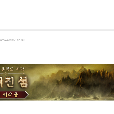
board/wow/35/142300