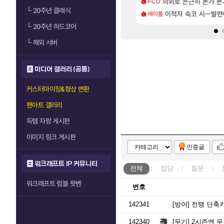
[76]
사용 17번 터짐
2판 ‘몬헌 와일즈’, 30~40fps 목표 추정
의외로 은근히 몬가 몬
리싱크드 1.06 패
FCO
리싱크드
└
20주년 클래식
[35]
 찐 투력컷
 오브 리인카네이션 오픈 트레일러
이적자 숙코 시ㅡ발련
비스트 오브 리인
메이플
비스트
└
20주년 하드코어
└
해외 서버
미디어 갤러리 (공통)
커스터마이징&형상 변환
팬아트 갤러리
득템 자랑 게시판
이미지 링크 게시판
인증글
워크래프트 IP 커뮤니티
전체
잡담
질문
워크래프트 럼블 팟벤
번호
142341
[방어]
전탱 단축키
142340
[무기]
2시즌엔 무