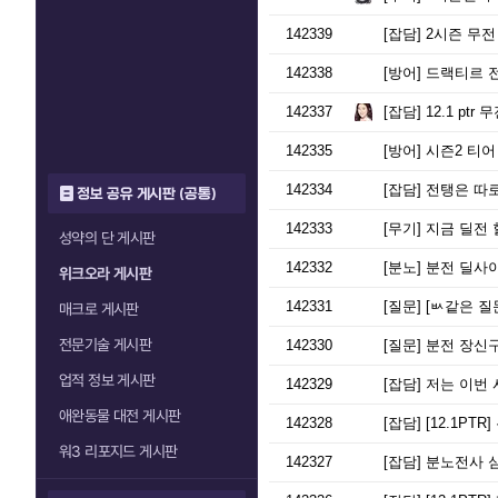
142339
[잡담]
2시즌 무전
142338
[방어]
드랙티르 전
142337
[잡담]
12.1 pt
142335
[방어]
시즌2 티어
142334
[잡담]
전탱은 따로
정보 공유 게시판 (공통)
142333
[무기]
지금 딜전 
성약의 단 게시판
142332
[분노]
분전 딜사이
위크오라 게시판
142331
[질문]
[ㅄ같은 질
매크로 게시판
전문기술 게시판
142330
[질문]
분전 장신
업적 정보 게시판
142329
[잡담]
저는 이번 
애완동물 대전 게시판
142328
[잡담]
[12.1PT
워3 리포지드 게시판
142327
[잡담]
분노전사 심