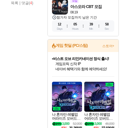
모집
목록
|
댓글(
4
)
아스오라 CBT 모집
08.19
참가자 모집까지 남은 기간
12
05
39
57
Days
Hours
Min
Sec
게임 핫딜 (PC/스팀)
스토어+
비스트 오브 리인카네이션 정식 출시!
게임프릭 신작 IP
네이버 혜택가와 함께 예약하세요!
인벤게임즈 8월 특별 할인!
드래곤소드: 어웨이크닝 입점!
문명 7 특별 할인!
귀무자: 검의 길 예약 판매 중!
커세어 코브 출시 기념 할인!
더 렐릭 퍼스트 가디언 정식 출시
베데스다 40주년 기념 할인 중!
마블 투혼 파이팅 소울즈 예약 판매 중!
캡콤 프렌차이즈 할인 진행 중!
캡콤 일부 상품 상시 할인
스타워즈 은하계 레이서
로블록스 기프트 카드 공식 입점
인기 퍼블리셔 모음!
스팀으로 만나는 드래곤소드!
조선&고려 DLC 출시 예정
10% 할인과
해적'섬'을 발전시키자!
설화x하드코어 액션!
베데스다의 명작들을
마블 히어로 총 출동&화려한 격투!
몬헌, 바하 등 인기 IP를
몬헌 와일즈 & 드래곤즈 도그마2
인벤게임즈에서 10% 추가 적립
Robux를 가장 안전하고
최대 90% 할인가를 만나보세요!
네이버혜택과 함께 만나보세요!
50%할인&추가 적립까지!
이니&베니 혜택까지!
할인&네이버혜택으로 만나보세요!
네이버페이 혜택과 만나보세요!
40주년 프로모션으로 만나보세요!
네이버 포인트 혜택까지!
할인가에 만나보세요!
일부 에디션 상시 할인!
혜택으로 예약 판매 중
편안하게 충전하세요
나 혼자만 레벨업
나 혼자만 레벨업
어라이즈 오버드라
어라이즈 오버드라
이브 디럭스 에디션
이브 Solo Leveling A
3,000
52,000
3,000
46,000
Solo Leveling Arise
rise