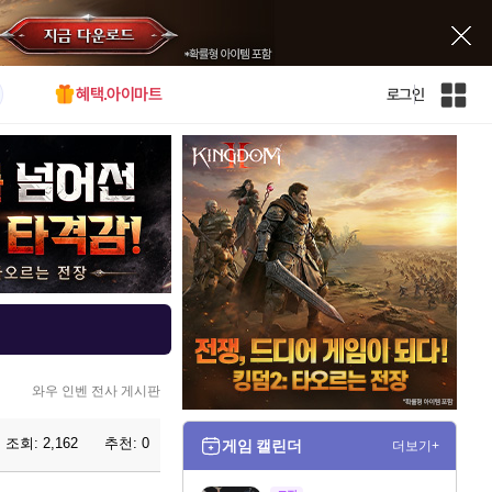
혜택.아이마트
로그인
인
벤
전
체
사
이
트
맵
와우 인벤 전사 게시판
조회:
2,162
추천:
0
게임 캘린더
더보기+