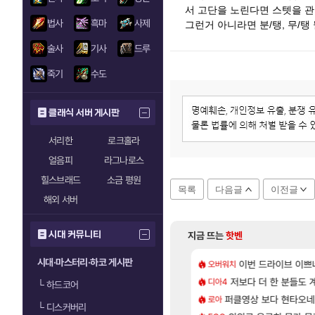
서 고단을 노린다면 스텟을 
법사
흑마
사제
그런거 아니라면 분/탱, 무/
술사
기사
드루
죽기
수도
클래식 서버 게시판
서리한
로크홀라
얼음피
라그나로스
힐스브래드
소금 평원
목록
다음글
이전글
해외 서버
시대 커뮤니티
지금 뜨는
핫벤
시대·마스터리·하코 게시판
[101]
 보다 효율이 좋은 상향된 아제나 ㄷㄷ
 길찾기/지도 공략 (1 ~ 12장)
7년만에 가족여행을
이번 드라이브 이쁘
오버워치
여행
[135]
라의 주적은??
컷 만화 | 야간 보초는 너무 힘들어
저보다 더 한 분들도
「에린」 컨셉 포스
디아4
아스오라
└
하드코어
[81]
의 후기
스트 때는 로비에 온라인 기능이 있는데
퍼클영상 보다 현타오네
쿠를 먼저 보내서 
로아
비스트
└
디스커버리