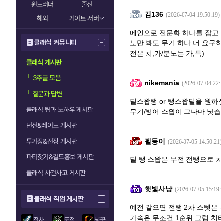
윈드러너
줄진
김136
(2026-07-04 19:50:19)
해외
게이트 서버
메인으로 전문화 하나를 잡고 
클래식 커뮤니티
노만 봐도 무기 하나 더 요구
전은 치,가/분노는 가,특)
클래식 게시판
└
3추글 모음
nikemania
(2026-07-04 22:
└
질문과 답변
딜스왑탱 or 탱스왑딜을 원
클래식 팁과 노하우 게시판
무기/방어 스왑이 그나마 낫습
던전&레이드 게시판
투기장&전장 게시판
펠둥이
(2026-07-05 14:50:21
파티찾기&길드홍보 게시판
딜 탱 스왑은 무전 전탱으로 
클래식 사건사고 게시판
햇빛사냥
(2026-07-05 15:19:
클래식 직업 게시판
예전 같으면 전탱 2차 스텟은
가속은 무조건 1순위 그럼 치
전사
도적
냥꾼