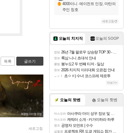
4000이니
·
에이전트 인장, 마탄의
주인 칭호
새로고침
오늘의 치지직
오늘의 SOOP
26년 7월 팔로우 상승량 TOP 30 - 월간 치지직
잡담
룩삼 니니 초대석 안내
정보
목록
글쓰기
봉누도2 두 번째 티저 - 일상
클립
2026 치지직 이리대회 오픈컵 안내
정보
초ㅇㅎ) 수녀 코스프레 제로투
ㅗㅜㅑ
더보기+
오늘의 팟벤
오늘의 핫벤
아사쿠라 마이 성우 정보 및 주요 필모
아스오라
캐릭터 소개 - 카가미하라 하루
아스오라
공명자 모먼트 | 수수
명조
새로고침
프로젝트 RX 도쿄 게임쇼 참가 결정
섭컬겜