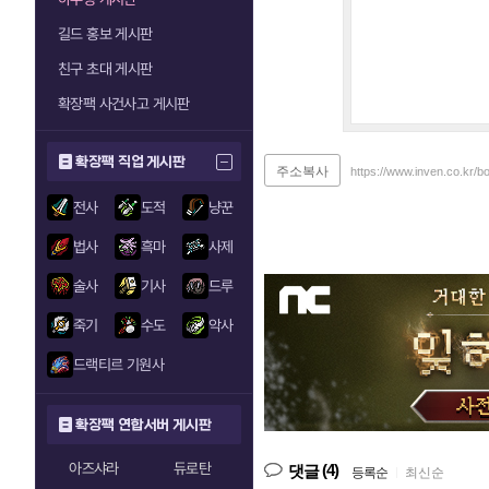
길드 홍보 게시판
친구 초대 게시판
확장팩 사건사고 게시판
확장팩 직업 게시판
주소복사
https://www.inven.co.kr/
전사
도적
냥꾼
법사
흑마
사제
술사
기사
드루
죽기
수도
악사
드랙티르 기원사
확장팩 연합서버 게시판
아즈샤라
듀로탄
(4)
댓글
등록순
|
최신순