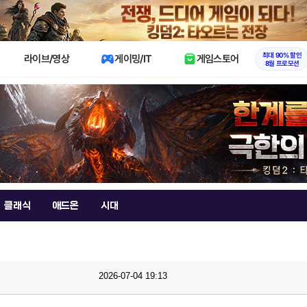
X
최대 90% 할인
라이브/영상
게이밍/IT
게임스토어
8월 프로모션
클래식
애드온
시대
2026-07-04 19:13