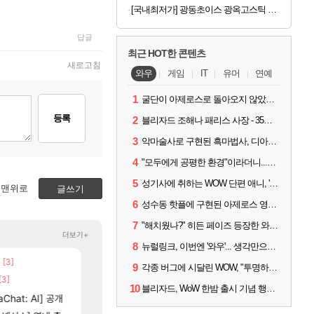
[국내최저가] 광동초이스 광옥고스틱 산삼배양근 30포
답글
최근 HOT한 콘텐츠
새로고침
와우
게임
IT
유머
연예
1
굴단이 아제로스로 돌아오지 않았다면? 와우 클래식+ 주목
등록
2
블리자드 조해나 패리스 사장 - 35년 역사, 그리고 비전
3
악마술사로 구현된 흑마법사, 디아4 x 와우 콜라보 살펴보기
4
"모두에게 공평한 환경"이라더니...여전히 살아있는 애드온
5
성기사에 취하는 WOW 단편 애니, '신성한 모든 것'
맨위로
글쓰기
6
성수동 핫플에 구현된 아제로스 영웅들의 안식처, WoW 홈스윗홈
7
"해치웠나?" 히든 페이즈 등장한 와우 '한밤', 세계 최초 킬은 '팀 리퀴드'
더보기+
8
뉴럴링크, 이번엔 '와우'... 생각만으로 게임하는 시대 성큼
[3]
[5]
[101]
네요
100:8 보다 효율이 좋은 상향된 아제나 ㄷㄷ
챕터별 길찾기/지도 공략 (1 ~ 12장)
로아
비스트
9
각종 버그에 시달린 WOW, "투명하고 신속한 소통과 대응 약속"
[3]
[205]
[135]
고 나왔다
우리 나라의 주적은??
4컷 만화 | 야간 보초는 너무 힘들어
메이플
아주프로
10
블리자드, WoW 한밤 출시 기념 행사 '홈스윗홈' 28일 개최
[81]
Chat: AI] 공개
빵값 문의 후기
테스트 때는 로비에 온라인 기능이 있는데
메이플
리밋제로