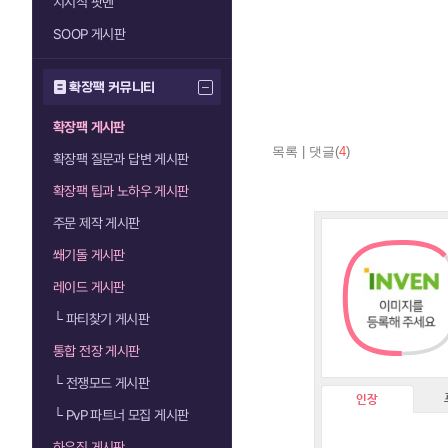
치지직 팟벤
SOOP 게시판
확장팩 커뮤니티
확장팩 게시판
목록
|
댓글(
4
)
확장팩 질문과 답변 게시판
확장팩 팁과 노하우 게시판
주문 제작 게시판
쐐기돌 게시판
레이드 게시판
└
파티찾기 게시판
통합 전장 게시판
└
전쟁모드 게시판
인장
└
PvP 파트너 모집 게시판
하우징 게시판