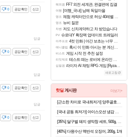
FF7 외전 세계관, 완결편에 집결
해외겜
감
0
공감 확인
신고
[여행_국내] 남해 독일마을
여행
체험 캐릭터만으로 허상 40레벨 하이와티아 5분 컷!｜에이메스·린네·모니에 명함
명조
뉴비 질문
명조
저도 신차계약하고 차 받았습니다
차벤
슈로대Y 확장팩 업데이트 트레일러
PV
답글
4컷 만화 | 야간 보초는 너무 힘들어
아주프로
혹시 이 만화 아시는 분 계신가요
애니클립
감
0
공감 확인
신고
게임 시작 전 추천 설정
비스트
테스트 때는 로비에 온라인 기능이 있는데
리밋제로
라이자 AI 채팅 RPG 게임 [RyzaChat: AI] 공개
섭컬겜
새로고침
답글
감
0
공감 확인
신고
핫딜
게시판
더보기+
[근소한 차이로 국내최저가] 양주골호랑떡 문어발소떡 1kg
답글
[국내 공동 최저가] 아이스오션 냉감 홑이불 100x150
감
0
공감 확인
신고
[35%] 달구벌 돼지 생막창 세트, 500g, 2봉
[40%] 다원수산 맥반석 오징어, 200g, 1개