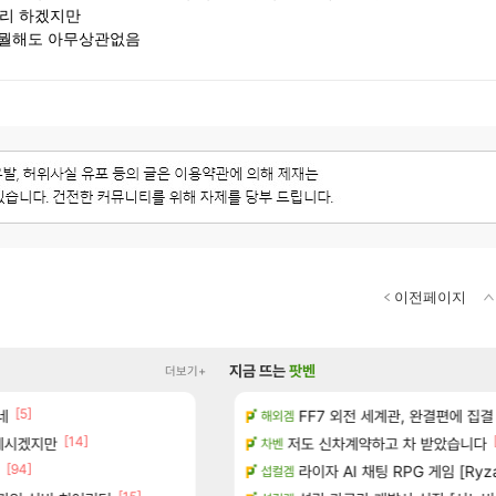
관리 하겠지만
탱 뭘해도 아무상관없음
이전페이지
지금 뜨는
팟벤
더보기+
[5]
[1]
 다녀왔습니다.
네
(15시즌PTR) 악마술사 5경이 뜨
FF7 외전 세계관, 완결편에 집결
디아4
해외겜
[14]
 계시겠지만
터 공개
빵 가격이 24500원 이라길래 결제 취소하
저도 신차계약하고 차 받았습니다
메이플
차벤
[94]
[45]
기습하는 법
너넨 대난 함부로 가지 마라..
라이자 AI 채팅 RPG 게임 [Ryza
로아
섭컬겜