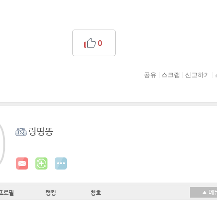
0
공유
스크랩
신고하기
랑띵똥
프로필
랭킹
칭호