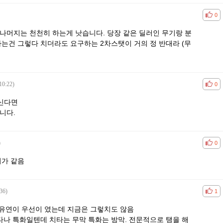
공감
비공
0
나머지는 천천히 하는게 낫습니다. 당장 같은 딜러인 무기랑 분
하는건 그렇다 치더라도 요구하는 2차스탯이 거의 정 반대라 (무
10:22)
공감
비공
0
하신다면
니다.
)
공감
비공
0
치가 같음
36)
공감
비공
1
 유연이 우선이 였는데 지금은 그렇치도 않음
타나 특화일텐데 치타는 무막 특화는 방막. 전문적으로 탱을 해