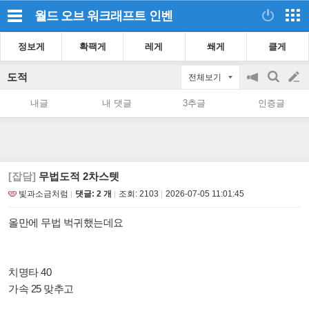
월드 오브 워크래프트
인벤
정보게
확팩게
레게
쐐게
클게
도적
전체보기
공
검
글
지
색
내글
내 댓글
3추글
인증글
on/off
쓰
기
[잡담]
무법도적 2차스텟
빛과소금처럼
댓글: 2 개
조회:
2103
2026-07-05 11:01:45
올만에 무법 벅귀했는데요
치명타 40
가속 25 맞추고