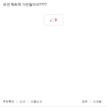
유연 특화쪽 가면될까여????
0
추천확인
신고
스팸신고
공유
스크랩