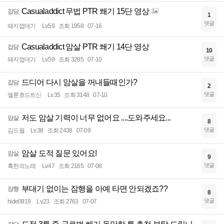
Casualaddict 무법 PTR 쐐기 15단 영상
잡담
1
댓글
돼지껍데기
Lv.59
조회 1958
07-16
Casualaddict 암살 PTR 쐐기 14단 영상
잡담
10
댓글
돼지껍데기
Lv.59
조회 3285
07-10
드디어 다시 암살을 꺼내들때인가?
잡담
2
댓글
엘룬호드트신
Lv.35
조회 3148
07-10
저도 암살 기력이 너무 없어요 ....도와주세요...
암살
8
댓글
김드웝
Lv.38
조회 2438
07-09
암살 도적 질문 있어요!
암살
9
댓글
혹한의노래
Lv.47
조회 2165
07-08
부대기 없이는 잠행을 아예 타면 안되겠죠??
잠행
8
댓글
hide0919
Lv.23
조회 2763
07-07