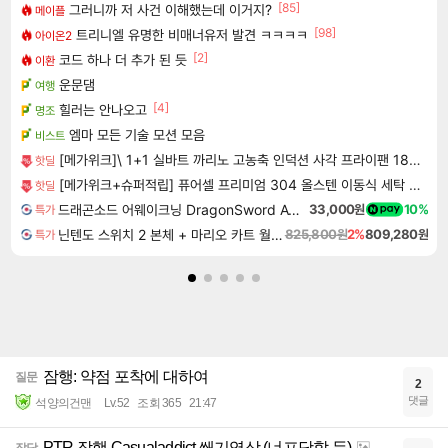
[85]
그러니까 저 사건 이해했는데 이거지?
메이플
[98]
트리니엘 유명한 비매너유저 발견 ㅋㅋㅋㅋ
아이온2
[2]
코드 하나 더 추가 된 듯
이환
운문댐
여행
[4]
힐러는 안나오고
명조
엠마 모든 기술 모션 모음
비스트
[메가위크]\ 1+1 실바트 까리노 고농축 인덕션 사각 프라이팬 18cm 에그 계란말이 계란프라이팬
핫딜
[메가위크+슈퍼적립] 퓨어셀 프리미엄 304 올스텐 이동식 세탁 빨래 바구니 베이직 2단, 1개
핫딜
드래곤소드 어웨이크닝 DragonSword Awakening
33,000원
10%
특가
닌텐도 스위치 2 본체 + 마리오 카트 월드 + 포켓몬스터 레전드 ZA 닌텐도 스위치 2 에디션 번들
825,800원
2%
809,280원
특가
잠행: 약점 포착에 대하여
질문
2
댓글
석양의건맨
Lv.52
조회 365
21:47
PTR 잠행 Casualaddict 쐐기영상 (너프당할 듯)