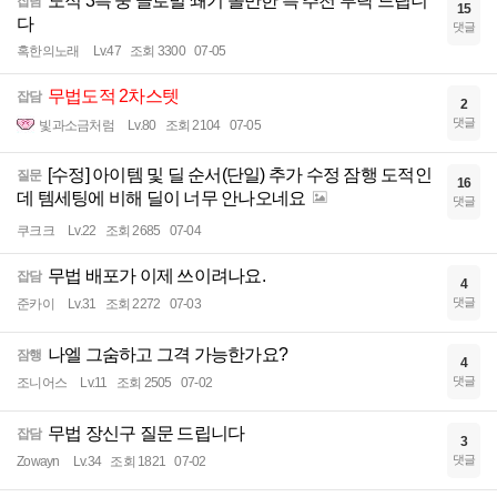
도적 3특 중 글로벌 쐐기 돌만한 특 추천 부탁 드립니
잡담
15
다
댓글
혹한의노래
Lv.47
조회 3300
07-05
무법도적 2차스텟
잡담
2
댓글
빛과소금처럼
Lv.80
조회 2104
07-05
[수정] 아이템 및 딜 순서(단일) 추가 수정 잠행 도적인
질문
16
데 템세팅에 비해 딜이 너무 안나오네요
댓글
쿠크크
Lv.22
조회 2685
07-04
무법 배포가 이제 쓰이려나요.
잡담
4
댓글
준카이
Lv.31
조회 2272
07-03
나엘 그숨하고 그격 가능한가요?
잠행
4
댓글
조니어스
Lv.11
조회 2505
07-02
무법 장신구 질문 드립니다
잡담
3
댓글
Zowayn
Lv.34
조회 1821
07-02