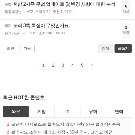
한밤 2시즌 무법 업데이트 및 변경 사항에 대한 분석
무법
6
댓글
폭풍의칼날
Lv.72
조회 3479
추천 1
07-01
도적 3특 특징이 무엇인가요.
질문
3
댓글
실리가진리다
Lv.16
조회 2967
06-29
최근
다음
검색
글쓰기
1
2
3
4
5
최근 HOT한 콘텐츠
와우
게임
IT
유머
연예
1
굴단이 아제로스로 돌아오지 않았다면? 와우 클래식+ 주목
2
블리자드 조해나 패리스 사장 - 35년 역사, 그리고 비전