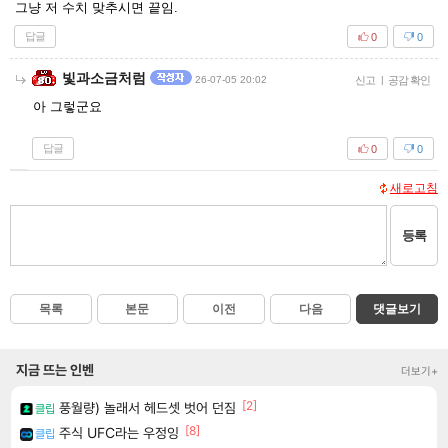
그냥 저 수치 맞추시면 끝임.
답글
0
0
빛과소금처럼
26-07-05 20:02
신고
|
공감 확인
아 그렇군요
답글
0
0
새로고침
등록
목록
본문
이전
다음
댓글보기
지금 뜨는 인벤
더보기+
[2]
풍월량) 놀래서 헤드셋 벗어 던짐
클립
[8]
주식 UFC라는 우정잉
클립