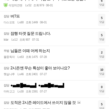
6
댓글
석양의건맨
Lv.52
조회 979
08-01
버?프
잡담
5
댓글
다스오토
Lv.80
조회 1449
08-01
잠행 타겟 질문 드립니다.
잡담
5
댓글
Istar
Lv.12
조회 907
07-31
님들은 이때 어케 하는지
무법
2
댓글
물중독자
Lv.63
조회 1475
07-28
2시즌엔 무슨 특성이 좋아 보이나요?
잡담
10
댓글
햇살나루
Lv.46
조회 2401
07-27
●▅▇█▇▅▄▄▌ ●▅▇█▇▅▄▄▌
잡담
0
댓글
마하고고
Lv.30
조회 1591
07-27
도적은 2시즌 레이드에서 쓰이지 않을 것
잡담
5
댓글