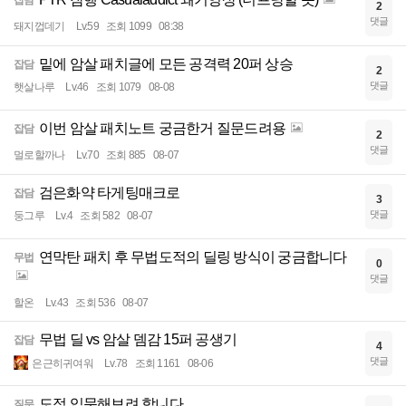
잡담
2
댓글
돼지껍데기
Lv.59
조회 1099
08:38
밑에 암살 패치글에 모든 공격력 20퍼 상승
잡담
2
댓글
햇살나루
Lv.46
조회 1079
08-08
이번 암살 패치노트 궁금한거 질문드려용
잡담
2
댓글
멀로할까나
Lv.70
조회 885
08-07
검은화약 타게팅매크로
잡담
3
댓글
둥그루
Lv.4
조회 582
08-07
연막탄 패치 후 무법도적의 딜링 방식이 궁금합니다
무법
0
댓글
할온
Lv.43
조회 536
08-07
무법 딜 vs 암살 뎀감 15퍼 공생기
잡담
4
댓글
은근히귀여워
Lv.78
조회 1161
08-06
도적 입문해보려 합니다.
질문