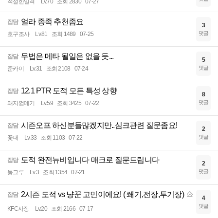
적절한일격
Lv.70
조회 2830
07-27
얼라 종족 추천좀요
잡담
3
댓글
호구조사
Lv.81
조회 1489
07-25
무법은 메타 될일은 없을 듯...
잡담
5
댓글
준카이
Lv.31
조회 2108
07-24
12.1 PTR 도적 모든 특성 상향
잡담
8
댓글
돼지껍데기
Lv.59
조회 3425
07-22
시즌오프 하신분들많겠지만..심크관련 질문좀요!
잡담
2
댓글
꽃대
Lv.33
조회 1103
07-22
도적 완전뉴비입니다 매크로 질문드립니다
잡담
2
댓글
둥그루
Lv.3
조회 1354
07-21
2시즌 도적 vs 냥꾼 고민이에요! ( 쐐기,전장,투기장)
잡담
4
댓글
KFC사장
Lv.20
조회 2166
07-17