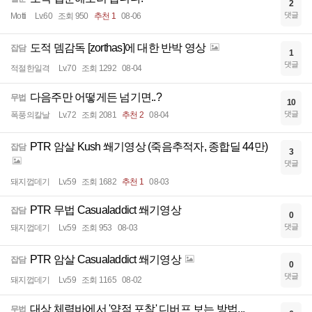
2
댓글
Motti
Lv.60
조회 950
추천 1
08-06
도적 뎀감독 [zorthas]에 대한 반박 영상
잡담
1
댓글
적절한일격
Lv.70
조회 1292
08-04
다음주만 어떻게든 넘기면..?
무법
10
댓글
폭풍의칼날
Lv.72
조회 2081
추천 2
08-04
PTR 암살 Kush 쐐기영상 (죽음추적자, 종합딜 44만)
잡담
3
댓글
돼지껍데기
Lv.59
조회 1682
추천 1
08-03
PTR 무법 Casualaddict 쐐기영상
잡담
0
댓글
돼지껍데기
Lv.59
조회 953
08-03
PTR 암살 Casualaddict 쐐기영상
잡담
0
댓글
돼지껍데기
Lv.59
조회 1165
08-02
대상 체력바에서 '약점 포착' 디버프 보는 방법..,
무법