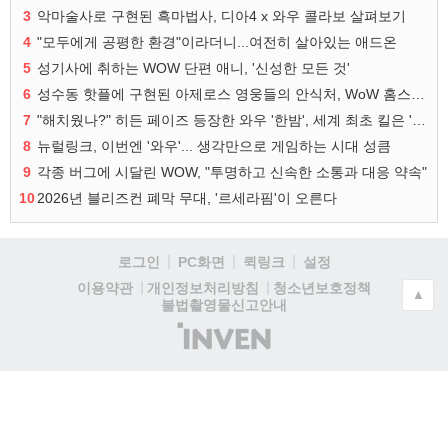
3
악마술사로 구현된 흑마법사, 디아4 x 와우 콜라보 살펴보기
4
"모두에게 공평한 환경"이라더니...여전히 살아있는 애드온
5
성기사에 취하는 WOW 단편 애니, '신성한 모든 것'
6
성수동 핫플에 구현된 아제로스 영웅들의 안식처, WoW 홈스윗홈
7
"해치웠나?" 히든 페이즈 등장한 와우 '한밤', 세계 최초 킬은 '팀 리퀴드'
8
뉴럴링크, 이번엔 '와우'... 생각만으로 게임하는 시대 성큼
9
각종 버그에 시달린 WOW, "투명하고 신속한 소통과 대응 약속"
10
2026년 블리즈컨 폐막 무대, '르세라핌'이 오른다
로그인
PC화면
퀵링크
설정
청소년보호정책
이용약관
개인정보처리방침
▲
불법촬영물신고안내
(주)
인
벤