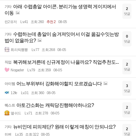
아래 수렵총알 아이콘. 분리가능 생명력 게이지에서
기타
2
이동
댓글
린2유저
Lv.41
조회 260
추천 2
08-05
수렵하는데 총알이 숨겨져잇어서 이걸 옮길수잇는방
기타
0
법이 없을까요?
댓글
휘리릭뿅뿅
Lv.77
조회 268
08-05
복귀해보겨른데 신규계정이 나을까요? 직업추천도...
직업
2
댓글
Nogader
Lv.79
조회 359
08-05
어느부위부터 강화해야할지 모르겠습니다
아이템
3
댓글
12fe
Lv.31
조회 360
08-05
아토간소화는 캐릭당진행해야하나요?
퀘스트
2
댓글
맬쉬드
Lv.71
조회 278
08-05
뉴비인데 피의제단? 원래 이렇게 매칭이 안되나요?
기타
2
댓글
히쎈
Lv.35
조회 322
08-05