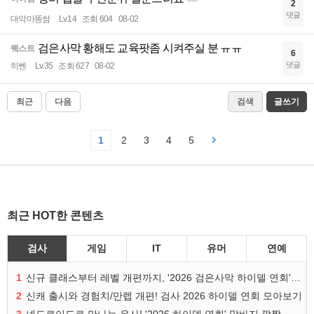
2
댓글
대악마똥쌈
Lv.14
조회 604
08-02
검은사막 황해도 교육팟좀 시켜주실 분 ㅠㅠ
퀘스트
6
댓글
히쎈
Lv.35
조회 627
08-02
최근
다음
검색
글쓰기
1
2
3
4
5
최근 HOT한 콘텐츠
검사
게임
IT
유머
연예
1
신규 클래스부터 레벨 개편까지, '2026 검은사막 하이델 연회' 총정리
2
신캐 출시와 경험치/만렙 개편! 검사 2026 하이델 연회 모아보기