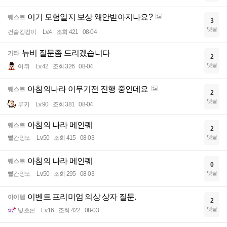
이거 모험일지 보상 왜안받아지나요?
퀘스트
3
댓글
건슬킹킹이
Lv.4
조회 421
08-04
뉴비 질문좀 드리겠습니다
기타
2
댓글
어뤼
Lv.42
조회 326
08-04
아침의나라 이무기전 진행 중인데요
퀘스트
2
댓글
루키
Lv.90
조회 381
08-04
아침의 나라 메인퀘
퀘스트
2
댓글
빨간망또
Lv.50
조회 415
08-03
아침의 나라 메인퀘
퀘스트
0
댓글
빨간망또
Lv.50
조회 295
08-03
이벤트 프리미엄 의상 상자 질문.
아이템
2
댓글
빛초론
Lv.16
조회 422
08-03