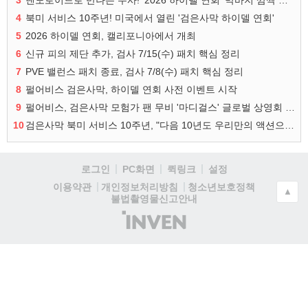
3
넨도로이드로 만나는 우사! '2026 하이델 연회' 막바지 깜짝 공개
4
북미 서비스 10주년! 미국에서 열린 '검은사막 하이델 연회'
5
2026 하이델 연회, 캘리포니아에서 개최
6
신규 피의 제단 추가, 검사 7/15(수) 패치 핵심 정리
7
PVE 밸런스 패치 종료, 검사 7/8(수) 패치 핵심 정리
8
펄어비스 검은사막, 하이델 연회 사전 이벤트 시작
9
펄어비스, 검은사막 모험가 팬 무비 '마디걸스' 글로벌 상영회 개최
10
검은사막 북미 서비스 10주년, "다음 10년도 우리만의 액션으로"
로그인
PC화면
퀵링크
설정
청소년보호정책
이용약관
개인정보처리방침
▲
불법촬영물신고안내
(주)
인
벤