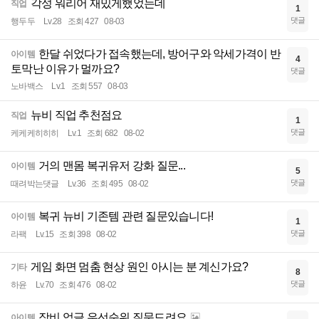
각성 워리어 재밌게했었는데
직업
1
댓글
행두두
Lv.28
조회 427
08-03
한달 쉬었다가 접속했는데, 방어구와 악세가격이 반
아이템
4
토막난 이유가 멀까요?
댓글
노바백스
Lv.1
조회 557
08-03
뉴비 직업 추천점요
직업
1
댓글
케케케히히히
Lv.1
조회 682
08-02
거의 맨몸 복귀유저 강화 질문...
아이템
5
댓글
때려박는댓글
Lv.36
조회 495
08-02
복귀 뉴비 기존템 관련 질문있습니다!
아이템
1
댓글
라팩
Lv.15
조회 398
08-02
게임 화면 멈춤 현상 원인 아시는 분 계신가요?
기타
8
댓글
하윤
Lv.70
조회 476
08-02
장비 업글 우선순위 질문드려요
아이템