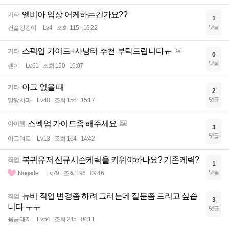
엘비아 입장 어케하는건가요??
기타
1
댓글
건슬킹킹이
Lv.4
조회 115
16:22
스펙업 가이드+사냥터 추천 부탁드립니다ㅠ
기타
0
댓글
렌이
Lv.61
조회 150
16:07
아그 없을 때
기타
2
댓글
말랑사과
Lv.48
조회 156
15:17
스펙업 가이드좀 해주세요
아이템
3
댓글
아고여로
Lv.13
조회 164
14:42
복귀유저 신규시즌케릭을 키워야하나요? 기존케릭?
직업
1
댓글
Nogader
Lv.79
조회 196
09:46
뉴비 직업 변경좀 하려 그러는데 질문좀 드리고 싶습
직업
3
니다 ㅜㅜ
댓글
음공돼지
Lv.54
조회 245
04:11