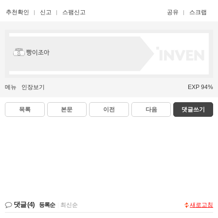
추천확인
신고
스팸신고
공유
스크랩
빵이조아
메뉴
인장보기
EXP 94%
목록
본문
이전
다음
댓글쓰기
댓글
(4)
등록순
|
최신순
새로고침