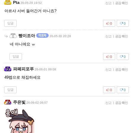
Pta
26-05-29 19:52
신고
|
공감 확인
아르샤 서버 들어간거 아니죠?
답글
0
0
빵이조아
26-05-30 20:28
신고
|
공감 확인
네 아니에요 ㅠ
답글
0
0
파페피포푸
26-06-01 09:08
신고
|
공감 확인
49렙으로 채집하세요
답글
0
0
주은빛
26-06-02 06:07
신고
|
공감 확인