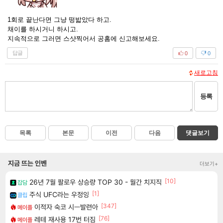
1회로 끝난다면 그냥 떵밟았다 하고.
채이를 하시거니 하시고.
지속적으로 그러면 스샷찍어서 공홈에 신고해보세요.
답글
0
0
새로고침
등록
목록
본문
이전
다음
댓글보기
지금 뜨는 인벤
더보기+
[10]
26년 7월 팔로우 상승량 TOP 30 - 월간 치지직
잡담
[1]
주식 UFC라는 우정잉
클립
[347]
이적자 숙코 시ㅡ발련아
메이플
[76]
레테 재사용 17번 터짐
메이플