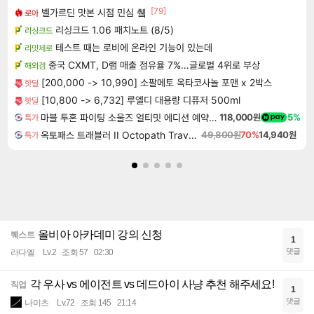
[79]
벨가르딘 맛본 시점 민심 췤
로아
리싱크드 1.06 패치노트 (8/5)
리싱크드
테스트 때는 로비에 온라인 기능이 있는데
리밋제로
중국 CXMT, D램 매출 점유율 7%…글로벌 4위로 부상
해외겜
[200,000 -> 10,990] 소팔메토 옥타코사놀 포맨 x 2박스
핫딜
[10,800 -> 6,732] 루엘디 대용량 디퓨저 500ml
핫딜
마블 투혼 파이팅 소울즈 얼티밋 에디션 예약구매 MARVEL Tokon Fighting Souls Ultimate Edition Pre-Purchase
118,000원
5%
특가
옥토패스 트래블러 II Octopath Traveler II
49,800원
70%
14,940원
특가
올비아 아카데미 강의 신청
퀘스트
1
댓글
라다엘
Lv.2
조회 57
02:30
각 우사 vs 에이전트 vs 데드아이 사냥 추천 해주세요!
직업
1
댓글
나미츠
Lv.72
조회 145
21:14