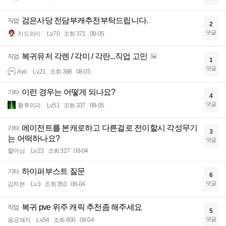
검은사당 전담부캐추천부탁드립니다.
직업
2
댓글
리드와이
Lv.70
조회 371
08-05
복귀유저 각렌 / 각미 / 각란...직업 고민
직업
1
댓글
Ayo
Lv.21
조회 398
08-05
이런 경우는 어떻게 되나요?
기타
4
댓글
황후의피
Lv.51
조회 337
08-05
에이전트를 본캐로하고 다른걸로 전이할시 각성무기
기타
3
는 어떡하나요?
댓글
할머닝
Lv.23
조회 327
08-04
하이퍼부스트 질문
기타
6
댓글
김히븐
Lv.3
조회 350
08-04
복귀 pve 위주 캐릭 추천좀 해주세요
직업
5
댓글
음공돼지
Lv.54
조회 600
08-04