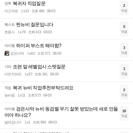
복귀자 직업질문
전투
2
댓글
아고여로
Lv.13
조회 460
08-03
찐뉴비 질문입니다
퀘스트
5
댓글
호옹시
Lv.79
조회 413
08-03
하이퍼 부스트 해야함?
아이템
3
댓글
검은사막
Lv.62
조회 571
08-03
조련 말 레벨업시 스텟질문
기타
3
댓글
미친치와와
Lv.37
조회 341
08-03
복귀 뉴비 직업추천부탁드려요
직업
2
댓글
높바람
Lv.11
조회 573
08-03
검은사막 뉴비 동검별 무기 잘못 받았는데 새로 만들
아이템
10
어야 하나요?
댓글
달려갑니다
Lv.1
조회 594
08-03