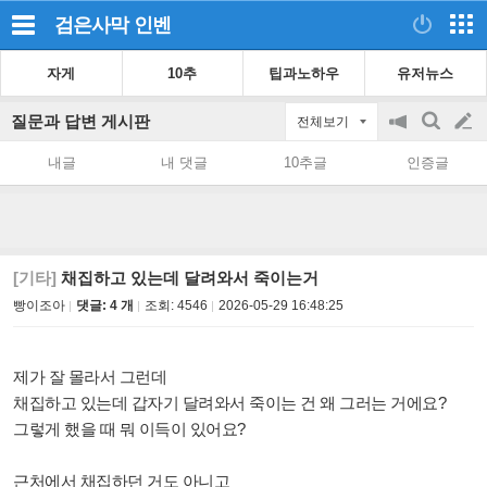
검은사막
인벤
자게
10추
팁과노하우
유저뉴스
질문과 답변 게시판
전체보기
공
검
글
지
색
내글
내 댓글
10추글
인증글
on/off
쓰
기
[기타]
채집하고 있는데 달려와서 죽이는거
빵이조아
댓글: 4 개
조회:
4546
2026-05-29 16:48:25
제가 잘 몰라서 그런데
채집하고 있는데 갑자기 달려와서 죽이는 건 왜 그러는 거에요?
그렇게 했을 때 뭐 이득이 있어요?
근처에서 채집하던 거도 아니고