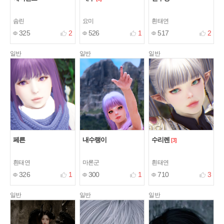
솜린
요미
흰태연
325
2
526
1
517
2
일반
일반
일반
페른
내수랭이
수리렌
[3]
흰태연
마론군
흰태연
326
1
300
1
710
3
일반
일반
일반