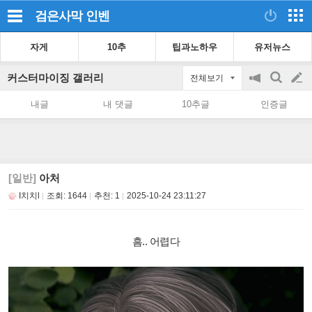
검은사막
인벤
자게
10추
팁과노하우
유저뉴스
커스터마이징 갤러리
전체보기
공
검
글
지
색
내글
내 댓글
10추글
인증글
on/off
쓰
기
[일반]
아처
I치치l
조회:
1644
추천:
1
2025-10-24 23:11:27
흠.. 어렵다