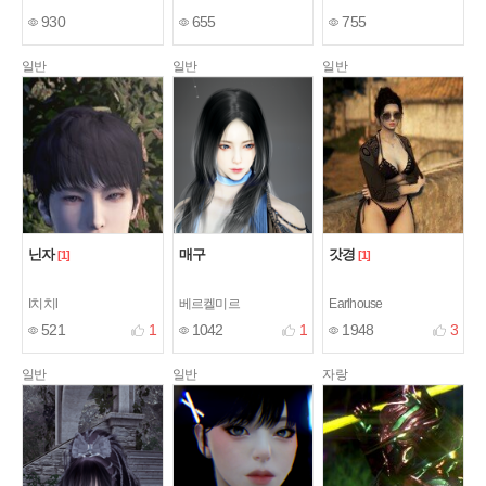
930
655
755
일반
일반
일반
닌자
매구
갓경
[1]
[1]
I치치l
베르켈미르
Earlhouse
521
1
1042
1
1948
3
일반
일반
자랑