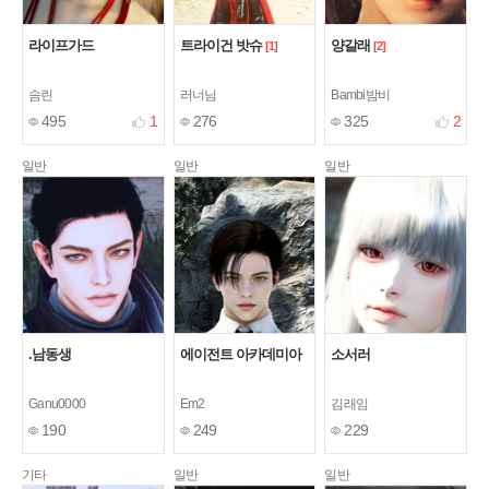
라이프가드
트라이건 밧슈
양갈래
[1]
[2]
솜린
러너님
Bambi밤비
495
1
276
325
2
일반
일반
일반
.남동생
에이전트 아카데미아
소서러
Ganu0000
Em2
김래임
190
249
229
기타
일반
일반