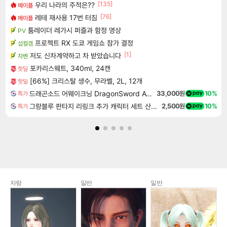
[135]
우리 나라의 주적은??
메이플
[76]
레테 재사용 17번 터짐
메이플
툼레이더 레가시 퍼즐과 함정 영상
PV
프로젝트 RX 도쿄 게임쇼 참가 결정
섭컬겜
[1]
저도 신차계약하고 차 받았습니다
차벤
포카리스웨트, 340ml, 24캔
핫딜
[66%] 크리스탈 생수, 무라벨, 2L, 12개
핫딜
드래곤소드 어웨이크닝 DragonSword Awakening
33,000원
10%
특가
그랑블루 판타지 리링크 추가 캐릭터 세트 산달폰 Granblue Fantasy Relink Character Expansion Sandalphon DLC
2,500원
10%
특가
자랑
일반
일반