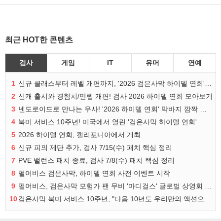
최근 HOT한 콘텐츠
검사
게임
IT
유머
연예
1
신규 클래스부터 레벨 개편까지, '2026 검은사막 하이델 연회' 총정리
2
신캐 출시와 경험치/만렙 개편! 검사 2026 하이델 연회 모아보기
3
넨도로이드로 만나는 우사! '2026 하이델 연회' 막바지 깜짝 공개
4
북미 서비스 10주년! 미국에서 열린 '검은사막 하이델 연회'
5
2026 하이델 연회, 캘리포니아에서 개최
6
신규 피의 제단 추가, 검사 7/15(수) 패치 핵심 정리
7
PVE 밸런스 패치 종료, 검사 7/8(수) 패치 핵심 정리
8
펄어비스 검은사막, 하이델 연회 사전 이벤트 시작
9
펄어비스, 검은사막 모험가 팬 무비 '마디걸스' 글로벌 상영회 개최
10
검은사막 북미 서비스 10주년, "다음 10년도 우리만의 액션으로"