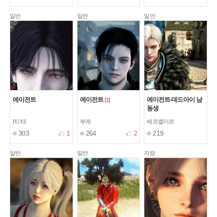
일반
일반
일반
에이전트
에이전트
에이전트-데드아이 남
[1]
동생
I치치l
부케
베르켈미르
303
1
264
2
219
일반
일반
자랑