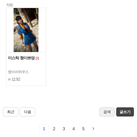
자랑
미스틱 짱이쁘덩
[2]
병아리하우스
1192
최근
다음
검색
글쓰기
1
2
3
4
5