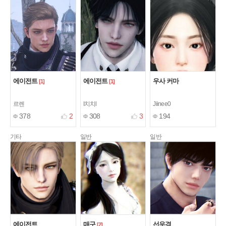
에이전트
에이전트
우사 커마
[1]
[1]
르렌
I치치l
Jiinee0
378
2
308
3
194
기타
일반
일반
에이전트
매구
선우경
[2]