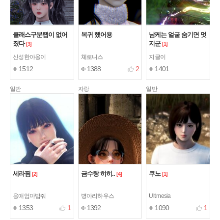
클래스구분탭이 없어
복귀 했어용
남케는 얼굴 숨기면 멋
졌다
지군
[3]
[1]
신성한야옹이
체로니스
지글이
1512
1388
2
1401
일반
자랑
일반
세라핌
금수랑 히히..
쿠노
[2]
[4]
[1]
응애엄마밥줘
병아리하우스
Ultimesia
1353
1
1392
1090
1