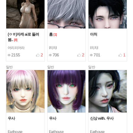
(ㅇㅎ)자캐 ai로 돌려
흠
아처
[1]
봄..
[8]
어리리어라
I치치l
I치치l
2155
2
706
2
701
1
일반
일반
일반
우사
우사
신상 with. 우사
Earlhouse
Earlhouse
Earlhouse