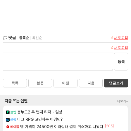
댓글
등록순
|
최신순
새로고침
새로고침
등록
목록
본문
이전
다음
댓글보기
지금 뜨는 인벤
더보기+
봉누도2 두 번째 티저 - 일상
클립
마크 RPG 고민하는 이경민?
클립
[205]
빵 가격이 24500원 이라길래 결제 취소하고 나왔다
메이플