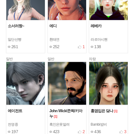
소서러짱~
에디
레베카
일단선빵
흰태연
라르아시헨
261
252
1
138
일반
일반
자랑
에이전트
John Wick/존윅/키아
홍염입은 닼나
[1]
누
[1]
전영중
흑인은못말려
Bambi밤비
197
423
2
436
3