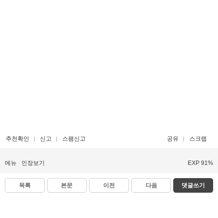
추천확인
신고
스팸신고
공유
스크랩
메뉴
인장보기
EXP 91%
목록
본문
이전
다음
댓글쓰기