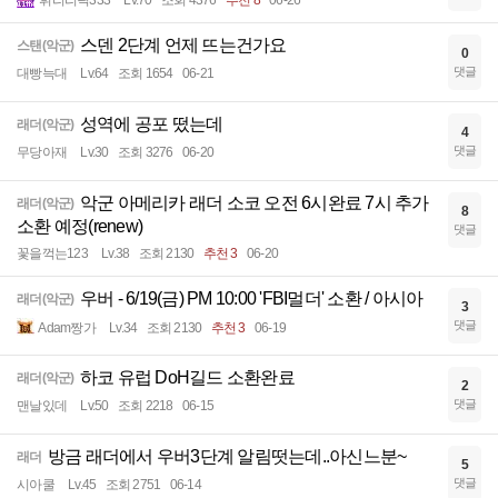
휘리리릭333
Lv.70
조회 4376
추천 8
06-26
스덴 2단계 언제 뜨는건가요
스탠(악군)
0
댓글
대빵늑대
Lv.64
조회 1654
06-21
성역에 공포 떴는데
래더(악군)
4
댓글
무당아재
Lv.30
조회 3276
06-20
악군 아메리카 래더 소코 오전 6시완료 7시 추가
래더(악군)
8
소환 예정(renew)
댓글
꽃을꺽는123
Lv.38
조회 2130
추천 3
06-20
우버 - 6/19(금) PM 10:00 'FBI멀더' 소환 / 아시아
래더(악군)
3
댓글
Adam짱가
Lv.34
조회 2130
추천 3
06-19
하코 유럽 DoH길드 소환완료
래더(악군)
2
댓글
맨날있데
Lv.50
조회 2218
06-15
방금 래더에서 우버3단계 알림떳는데..아신느분~
래더
5
댓글
시아쿨
Lv.45
조회 2751
06-14