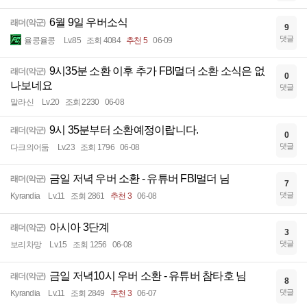
6월 9일 우버소식
래더(악군)
9
댓글
율콩율콩
Lv.85
조회 4084
추천 5
06-09
9시35분 소환 이후 추가 FBI멀더 소환 소식은 없
래더(악군)
0
나보네요
댓글
말라신
Lv.20
조회 2230
06-08
9시 35분부터 소환예정이랍니다.
래더(악군)
0
댓글
다크의어둠
Lv.23
조회 1796
06-08
금일 저녁 우버 소환 - 유튜버 FBI멀더 님
래더(악군)
7
댓글
Kyrandia
Lv.11
조회 2861
추천 3
06-08
아시아 3단계
래더(악군)
3
댓글
보리차망
Lv.15
조회 1256
06-08
금일 저녁10시 우버 소환 - 유튜버 참타호 님
래더(악군)
8
댓글
Kyrandia
Lv.11
조회 2849
추천 3
06-07