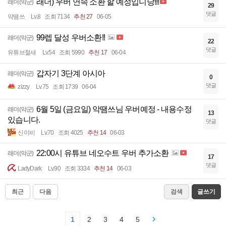
래더) 우버 연속 소환 할 예정입니당!!!
래더(악군)
29
댓글
악땜쓰
Lv.8
조회 7134
추천 27
06-05
99렙 달성 우버소환!!
래더(악군)
22
댓글
유튜브철새
Lv.54
조회 5990
추천 17
06-04
갑자기 3단계 아시아
래더(악군)
0
댓글
zizzy
Lv.75
조회 1739
06-04
6월 5일 (금요일) 악땜쓰님 우버예정 - 내용수정
래더(악군)
13
있습니다.
댓글
신이비
Lv.70
조회 4025
추천 14
06-03
22:00시 유튜브 네오수트 우버 추가소환
래더(악군)
17
댓글
LadyDark
Lv.90
조회 3334
추천 14
06-03
최근
다음
검색
글쓰기
1
2
3
4
5