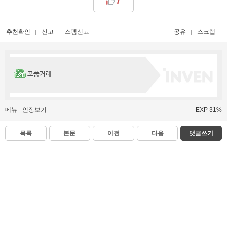
7
추천확인
신고
스팸신고
공유
스크랩
포풍거래
메뉴
인장보기
EXP 31%
목록
본문
이전
다음
댓글쓰기