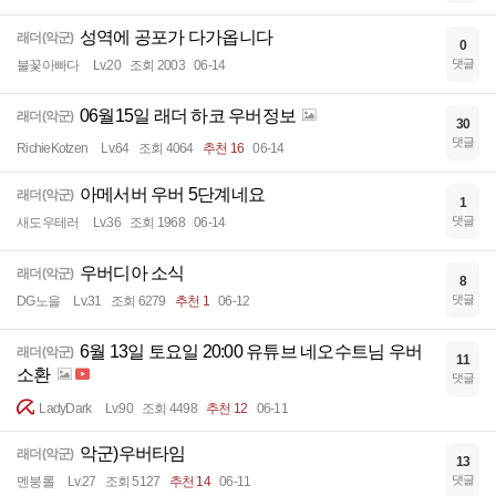
성역에 공포가 다가옵니다
래더(악군)
0
댓글
불꽃아빠다
Lv.20
조회 2003
06-14
06월15일 래더 하코 우버정보
래더(악군)
30
댓글
RichieKotzen
Lv.64
조회 4064
추천 16
06-14
아메서버 우버 5단계네요
래더(악군)
1
댓글
새도우테러
Lv.36
조회 1968
06-14
우버디아 소식
래더(악군)
8
댓글
DG노을
Lv.31
조회 6279
추천 1
06-12
6월 13일 토요일 20:00 유튜브 네오수트님 우버
래더(악군)
11
소환
댓글
LadyDark
Lv.90
조회 4498
추천 12
06-11
악군)우버타임
래더(악군)
13
댓글
멘붕롤
Lv.27
조회 5127
추천 14
06-11