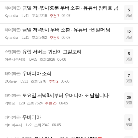
금일 저녁9시30분 우버 소환 - 유튜버 참타호 님
래더(악군)
5
댓글
Kyrandia
Lv.11
조회 2219
추천 7
06-07
금일 저녁9시 우버 소환 - 유튜버 FBI멀더 님
래더(악군)
12
댓글
Kyrandia
Lv.11
조회 2462
추천 6
06-07
유럽 서버는 귀신이 고칼로리
스탠(악군)
5
댓글
아쫌사주세요
Lv.65
조회 2926
06-06
우버디아 소식
래더(악군)
7
댓글
DG노을
Lv.31
조회 5276
추천 2
06-06
토요일 저녁8시부터 우버디아 또 달립니다!
래더(악군)
29
댓글
악땜쓰
Lv.8
조회 7524
추천 25
06-05
우버디아
래더(악군)
4
댓글
깨비아부지
Lv.2
조회 2842
06-05