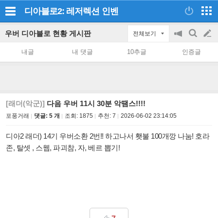
디아블로2: 레저렉션
인벤
우버 디아블로 현황 게시판
전체보기
공
검
글
지
색
내글
내 댓글
10추글
인증글
on/off
쓰
기
[래더(악군)]
다음 우버 11시 30분 악땜스!!!!
포풍거래
댓글: 5 개
조회:
1875
추천:
7
2026-06-02 23:14:05
디아2 래더) 14기 우버소환 2번!! 하고나서 횃불 100개깡 나눔! 호라
존, 탈셋 , 스웹, 파괴참, 자, 베르 뽑기!