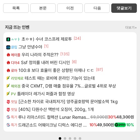
목록
본문
이전
다음
댓글보기
지금 뜨는 인벤
더보기+
[24]
초ㅇㅎ) 수녀 코스프레 제로투
ㅗㅜㅑ
[1]
그냥 안녕수야
클립
[135]
우리 나라의 주적은??
메이플
[6]
Ssf 정의를 내려 버린 디시인
디아4
[97]
100:8 보다 효율이 좋은 상향된 아제나 ㄷㄷ
로아
테스트 때는 로비에 온라인 기능이 있는데
리밋제로
중국 CXMT, D램 매출 점유율 7%…글로벌 4위로 부상
해외겜
툼레이더 레가시 퍼즐과 함정 영상
PV
[근소한 차이로 국내최저가] 양주골호랑떡 문어발소떡 1kg
핫딜
[40%] 다원수산 맥반석 오징어, 200g, 1개
핫딜
루나 리마스터드 컬렉션 Lunar Remastered Collection
69,000원
30%
48,300원
특가
드래곤소드 어웨이크닝 디럭스 에디션 DragonSword Awakening Deluxe Edition
10%
49,500원
10%
특가