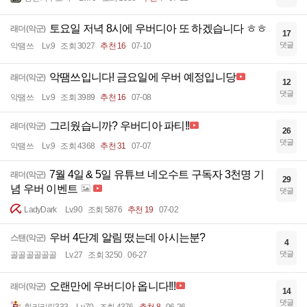
토요일 저녁 8시에 우버디아 또 하겠습니다 ㅎㅎ
래더(악군)
17
댓글
악땜쓰
Lv.9
조회 3027
추천 16
07-10
악땜쓰입니다! 금요일에 우버 예정입니당
래더(악군)
12
댓글
악땜쓰
Lv.9
조회 3989
추천 16
07-08
그리웠습니까? 우버디아 파티!!
래더(악군)
26
댓글
악땜쓰
Lv.9
조회 4368
추천 31
07-07
7월 4일 & 5일 유튜브 네오수트 구독자 3천명 기
래더(악군)
29
념 우버 이벤트
댓글
LadyDark
Lv.90
조회 5876
추천 19
07-02
우버 4단계 알림 떴는데 아시는분?
스탠(악군)
4
댓글
골골골골골골
Lv.27
조회 3250
06-27
오랜만에 우버디아 옵니다!!!
래더(악군)
14
댓글