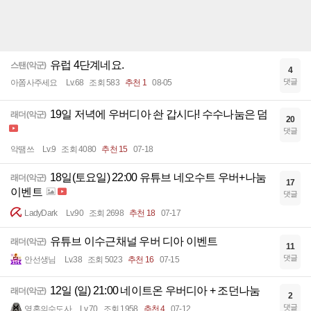
유럽 4단계네요.
스탠(악군)
4
댓글
아쫌사주세요
Lv.68
조회 583
추천 1
08-05
19일 저녁에 우버디아 솬 갑시다! 수수나눔은 덤
래더(악군)
20
댓글
악땜쓰
Lv.9
조회 4080
추천 15
07-18
18일(토요일) 22:00 유튜브 네오수트 우버+나눔
래더(악군)
17
이벤트
댓글
LadyDark
Lv.90
조회 2698
추천 18
07-17
유튜브 이수근채널 우버 디아 이벤트
래더(악군)
11
댓글
안선생님
Lv.38
조회 5023
추천 16
07-15
12일 (일) 21:00 네이트온 우버디아 + 조던나눔
래더(악군)
2
댓글
영혼의수도사
Lv.70
조회 1958
추천 4
07-12