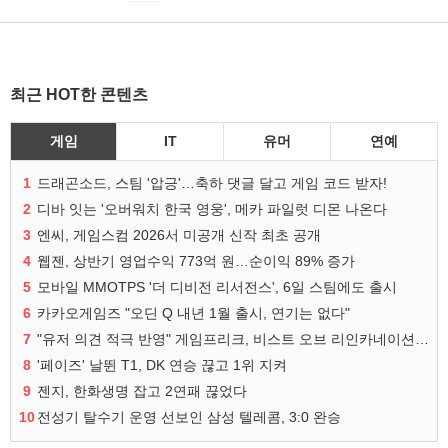
최근 HOT한 콘텐츠
게임
IT
유머
연예
1
드래곤소드, 스팀 '압긍'…축하 댓글 달고 게임 코드 받자!
2
디바 잇는 '오버워치 한국 영웅', 메카 파일럿 디몬 나온다
3
엔씨, 게임스컴 2026서 미공개 신작 최초 공개
4
웹젠, 상반기 영업수익 773억 원…순이익 89% 증가
5
모바일 MMOTPS '더 디비전 리서전스', 6일 스팀에도 출시
6
카카오게임즈 "오딘 Q 내년 1월 출시, 연기는 없다"
7
"유저 의견 적극 반영" 게임프리크, 비스트 오브 리인카네이션 개선 나선다
8
'페이즈' 날뛴 T1, DK 연승 끊고 1위 지켜
9
젠지, 한화생명 잡고 2연패 끊었다
10
전성기 탈수기 운영 선보인 삼성 텔레콤, 3:0 완승