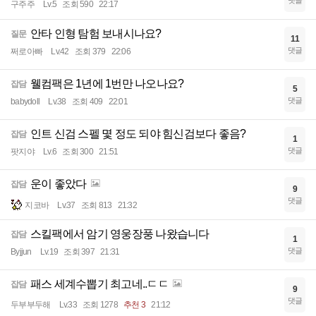
구주주
Lv.5
조회 590
22:17
안타 인형 탐험 보내시나요?
질문
11
댓글
쩌로아빠
Lv.42
조회 379
22:06
웰컴팩은 1년에 1번만 나오나요?
잡담
5
댓글
babydoll
Lv.38
조회 409
22:01
인트 신검 스펠 몇 정도 되야 힘신검보다 좋음?
잡담
1
댓글
팟지야
Lv.6
조회 300
21:51
운이 좋았다
잡담
9
댓글
지코바
Lv.37
조회 813
21:32
스킬팩에서 암기 영웅장풍 나왔습니다
잡담
1
댓글
Byjjun
Lv.19
조회 397
21:31
패스 세계수뽑기 최고네..ㄷㄷ
잡담
9
댓글
두부부두해
Lv.33
조회 1278
추천 3
21:12