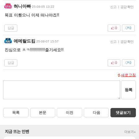
혀니아빠
25-08-05 13:22
신고
|
공감 확인
목표 이뤘으니 이제 떠나야죠!!
답글
0
0
에메랄드킴
25-08-07 15:57
신고
|
공감 확인
진심으로 ㅊㅋ!!!!!!!!!!!!즐기세요!!
답글
0
0
새로고침
등록
목록
본문
이전
다음
댓글보기
지금 뜨는 인벤
더보기+