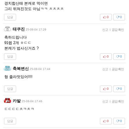
경치합산때 본캐로 먹이면
그리 뒤쳐진것도 아님ㅋㅋ ㅊㅊㅊㅊ
답글
0
0
태쿠진
25-08-04 17:29
신고
|
공감 확인
축하드립니다
91렙 2개 ㅎㄷㄷ
본캐가 법사신거죠 ?
답글
0
0
축복변신
25-08-04 17:44
신고
|
공감 확인
형 졸라멋있어!!!!
답글
0
0
카발
25-08-04 17:46
신고
|
공감 확인
ㄷㄷㄷㄷㅊㅋㅊㅋ
답글
0
0