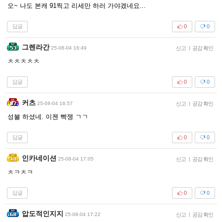
오~ 나도 본캐 91찍고 리세만 하러 가야겠네요...
답글
0
0
그렌라간
25-08-04 16:49
신고
|
공감 확인
ㅊㅊㅊㅊㅊ
답글
0
0
커츠
25-08-04 16:57
신고
|
공감 확인
성불 하셨네. 이젠 빡쟁 ㄱㄱ
답글
0
0
인카네이션
25-08-04 17:05
신고
|
공감 확인
ㅊㅋㅊㅋ
답글
0
0
압도적인지지
25-08-04 17:22
신고
|
공감 확인