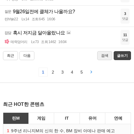
9월26일전에 클체가 나올까요?
질문
3
댓글
린hhje22
Lv.14
조회 645
16:06
혹시 저지금 달아올랐나요
잡담
11
댓글
매력덩어리
Lv.73
조회 1462
16:04
최근
다음
검색
글쓰기
1
2
3
4
5
최근 HOT한 콘텐츠
린M
게임
IT
유머
연예
1
9주년 리니지M의 신의 한 수, BM 장비 아데나 판매 예고