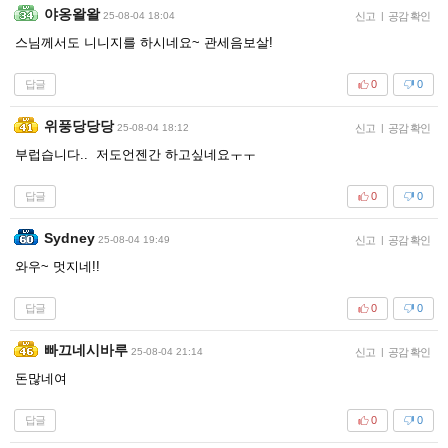
야옹왈왈
25-08-04 18:04
신고
|
공감 확인
스님께서도 니니지를 하시네요~ 관세음보살!
답글
0
0
위풍당당당
25-08-04 18:12
신고
|
공감 확인
부럽습니다.. 저도언젠간 하고싶네요ㅜㅜ
답글
0
0
Sydney
25-08-04 19:49
신고
|
공감 확인
와우~ 멋지네!!
답글
0
0
빠끄네시바루
25-08-04 21:14
신고
|
공감 확인
돈많네여
답글
0
0