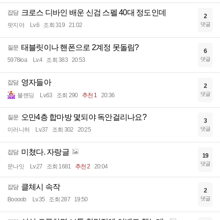
크로스 디바인 배운 신검 스펠 40대 정도인데
잡담
2
댓글
팟지야
Lv.6
조회 319
21:02
태블릿이나 핸폰으로 2계정 못돌림?
질문
6
댓글
5978ioa
Lv.4
조회 383
20:53
영자들아
잡담
2
댓글
블랜딩
Lv.63
조회 290
추천 1
20:36
오만4층 합마방 몇되야 독안걸리나요?
질문
3
댓글
이러니허
Lv.37
조회 302
20:25
미쳤다. 자랑글
잡담
19
댓글
문나잇
Lv.27
조회 1681
추천 2
20:04
클체시 속작
잡담
2
댓글
Boooob
Lv.35
조회 287
19:50