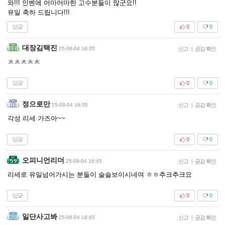
와!!! 인벤에 어마어마한 고수분들이 많군요!!
유일 축하 드립니다!!!
답글
0
0
대장김택진
25-08-04 16:35
신고
|
공감 확인
ㅊㅊㅊㅊㅊ
답글
0
0
정으로만
25-08-04 16:35
신고
|
공감 확인
각성 리세 가즈아~~
답글
0
0
오피니언리더
25-08-04 16:45
신고
|
공감 확인
리세로 유일넘어가시는 분들이 슬슬보이시네여 ㅎㅎ추크추크요
답글
0
0
일단사고봐
25-08-04 16:45
신고
|
공감 확인