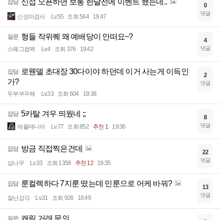
신섭 오픈하면 보통 한달전에 이벤트 했는데..
잡담
0
댓글
신성마검사
Lv.55
조회 564
19:47
형들 작위퀘 왜 예배당이 안떠요~?
질문
4
댓글
스웨그컴백
Lv.4
조회 376
19:42
로웬델 초대장 30다이야 하던데 이거 사는게 이득인
잡담
2
가?
댓글
두부부두해
Lv.33
조회 604
19:38
5카탈 겨우 띄웠네 ;;
잡담
8
댓글
애플매니아
Lv.77
조회 852
추천 1
19:36
방금 직접찍은건데
잡담
22
댓글
삼나무
Lv.33
조회 1358
추천 12
19:35
룬컬렉하다 7지룬 떴는데 민룬으로 어케 바꿔?
잡담
13
댓글
잘난감각
Lv.31
조회 926
18:49
캐릭 거래 문의
질문