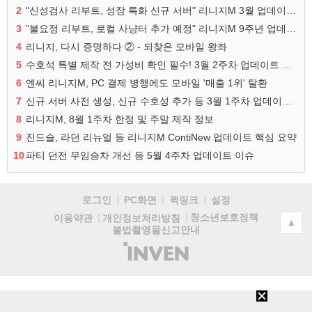
2
"신성검사 리부트, 성장 특화 신규 서버" 리니지M 3월 업데이트 예고
3
"불요정 리부트, 로컬 사냥터 추가 예정" 리니지M 9주년 업데이트 예고
4
리니지, 다시 증명하다 ② - 되찾은 모바일 왕좌
5
수호석 특별 제작 전 가성비 확인 필수! 3월 2주차 업데이트 이슈
6
엔씨 리니지M, PC 결제 병행에도 모바일 '매출 1위' 탈환
7
신규 서버 사전 생성, 신규 수호성 추가 등 3월 1주차 업데이트 이슈
8
리니지M, 8월 1주차 한정 및 주말 제작 정보
9
진드슬, 라던 리뉴얼 등 리니지M ContiNew 업데이트 핵심 요약
10
파티 던전 무임승차 개선 등 5월 4주차 업데이트 이슈
로그인
PC화면
퀵링크
설정
청소년보호정책
이용약관
개인정보처리방침
▲
불법촬영물신고안내
(주)
인
벤