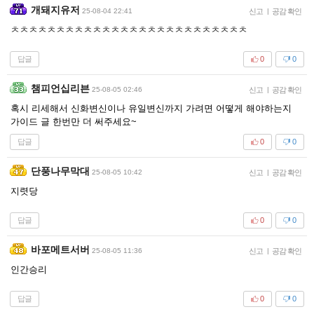
개돼지유저
25-08-04 22:41
신고
|
공감 확인
ㅊㅊㅊㅊㅊㅊㅊㅊㅊㅊㅊㅊㅊㅊㅊㅊㅊㅊㅊㅊㅊㅊㅊㅊㅊㅊ
답글
0
0
챔피언십리븐
25-08-05 02:46
신고
|
공감 확인
혹시 리세해서 신화변신이나 유일변신까지 가려면 어떻게 해야하는지
가이드 글 한번만 더 써주세요~
답글
0
0
단풍나무막대
25-08-05 10:42
신고
|
공감 확인
지렷당
답글
0
0
바포메트서버
25-08-05 11:36
신고
|
공감 확인
인간승리
답글
0
0