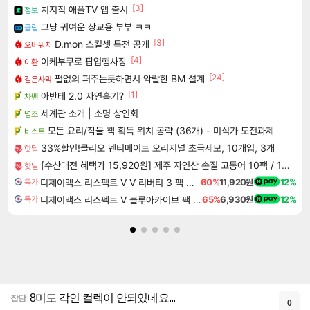
[3]
치지직 애플TV 앱 출시
정보
그냥 귀여운 상교용 부부 ㅋㅋ
클립
[3]
D.mon 스킬셋 특전 공개
오버워치
[4]
이케부쿠로 팝업행사장
이환
[24]
펄없의 퍼주는듯하면서 악랄한 BM 설계
검은사막
[1]
아반테 2.0 자연흡기?
차벤
세계관 소개 | 소명 상인회
명조
모든 요리/작물 책 획득 위치 공략 (36개) - 미식가 도전과제
비스트
33%할인!클리오 덴티메이트 오리지널 초극세모, 10개입, 3개
핫딜
[수산대전 혜택가 15,920원] 제주 자연산 손질 고등어 10팩 / 1팩당 100-120g / 간편조리 반찬
핫딜
디제이맥스 리스펙트 V V 리버티 3 팩 DJMAX RESPECT V V Liberty 3 Pack DLC
60%
11,920원
12%
특가
디제이맥스 리스펙트 V 블루아카이브 팩 DJMAX RESPECT V Blue Archive Pack DLC
65%
6,930원
12%
특가
8미도 각인 컬렉이 안되있네요...
잡담
0