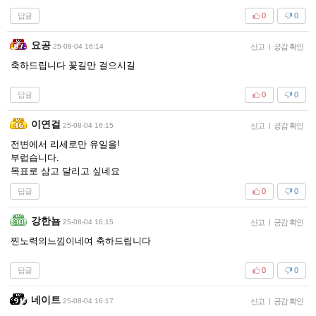
답글
0
0
요공
25-08-04 16:14
신고
|
공감 확인
축하드립니다 꽃길만 걸으시길
답글
0
0
이연걸
25-08-04 16:15
신고
|
공감 확인
전변에서 리세로만 유일을!
부럽습니다.
목표로 삼고 달리고 싶네요
답글
0
0
강한뇸
25-08-04 16:15
신고
|
공감 확인
찐노력의느낌이네여 축하드립니다
답글
0
0
네이트
25-08-04 16:17
신고
|
공감 확인