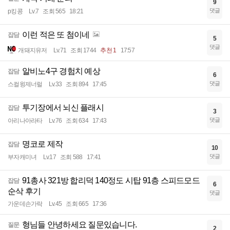
9
댓글
p킹콩
Lv.7
조회 565
18:21
이런 적은 또 첨이네
잡담
5
댓글
개돼지유저
Lv.71
조회 1744
추천 1
17:57
알비노4구 경험치 예상
잡담
6
댓글
스컬윙제너럴
Lv.33
조회 894
17:45
투기장에서 뇌신 플래시
잡담
3
댓글
아리나아라타
Lv.76
조회 634
17:43
명코로 제작
잡담
10
댓글
부자캐미녀
Lv.17
조회 588
17:41
91총사 321방 합리덕 140정도 시탑 91층 스피드모드
잡담
6
순삭 후기
댓글
가운데손가락
Lv.45
조회 665
17:36
형님들 안녕하세요 질문있습니다.
질문
2