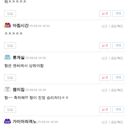
워ㅊㅊㅊㅊㅊ
답글
0
0
아침시간
25-08-04 16:22
신고
|
공감 확인
ㅊㅊㅊㅊㅊ
답글
0
0
휴게실
25-08-04 16:25
신고
|
공감 확인
형은 엔씨에서 상줘야함
답글
0
0
잼이집
25-08-04 16:28
신고
|
공감 확인
형~~ 축하해!!! 형이 진정 승리자다ㅎㅎ
답글
0
0
가이아의격노
25-08-04 16:30
신고
|
공감 확인