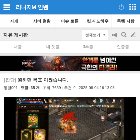
리니지M
인벤
자게
서버 현황
이슈 토론
팁과 노하우
득템 자랑
자유 게시판
전체보기
공
검
글
지
색
내글
내 댓글
3추글
인증글
on/off
쓰
기
[잡담]
원하던 목표 이뤘습니다.
동달001
댓글: 35 개
조회:
7639
추천:
9
2025-08-04 16:13:08