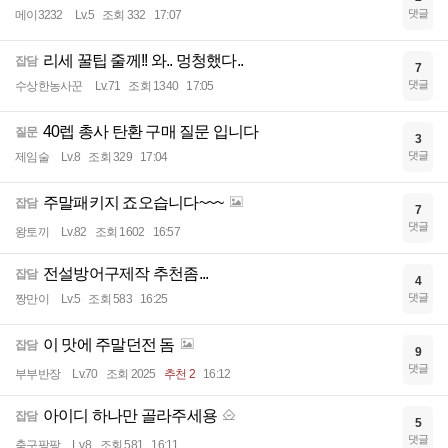
댓글
메이3232
Lv.5
조회 332
17:07
리세 꿀팁 줄께!! 와.. 멍청했다..
잡담
7
댓글
수상한농사꾼
Lv.71
조회 1340
17:05
40렙 총사 탄환 구매 질문 입니다
질문
3
댓글
제임술
Lv.8
조회 329
17:04
주말패키지 죠오습니다~~~
잡담
7
댓글
왕토끼
Lv.82
조회 1602
16:57
전설방어구제작 추천좀...
잡담
4
댓글
짱만이
Lv.5
조회 583
16:25
이 맛에 주말던전 돔
잡담
9
댓글
부부반장
Lv.70
조회 2025
추천 2
16:12
아이디 하나만 골라주세용
잡담
5
댓글
축구팡팡
Lv.8
조회 581
16:11