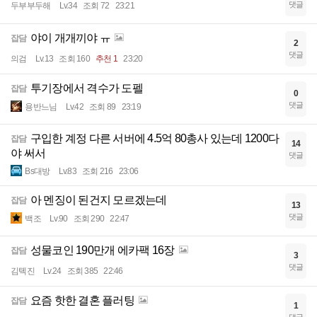
댓글
두부부두해
Lv.34
조회 72
23:21
야이 개개끼야 ㅠ
잡담
2
댓글
의검
Lv.13
조회 160
추천 1
23:20
투기장에서 격수가 도펠
잡담
0
댓글
용반느님
Lv.42
조회 89
23:19
구입한 계정 다른 서버에 4.5억 80총사 있는데 1200다
잡담
14
야 써서
댓글
Bs대방
Lv.83
조회 216
23:06
아 멘징이 된건지 모르겠는데
잡담
13
댓글
백조
Lv.90
조회 290
22:47
성물코인 190만개 에카팩 16장
잡담
3
댓글
김톅진
Lv.24
조회 385
22:46
요즘 핫한 결혼 플러팅
잡담
1
댓글