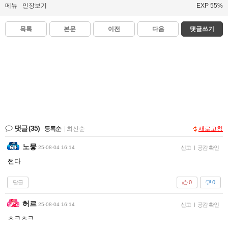
메뉴
인장보기
EXP 55%
목록
본문
이전
다음
댓글쓰기
댓글
(35)
등록순
|
최신순
새로고침
노뭏
25-08-04 16:14
신고
|
공감 확인
쩐다
답글
0
0
허르
25-08-04 16:14
신고
|
공감 확인
ㅊㅋㅊㅋ