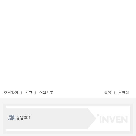
추천확인
신고
스팸신고
공유
스크랩
동달001