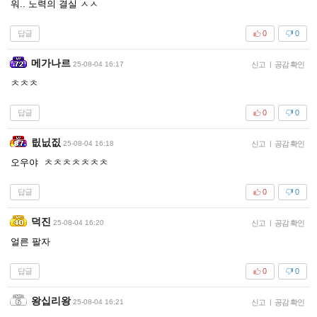
워.. 노력의 결실 ㅅㅅ
답글
0
0
메가나르
25-08-04 16:17
신고
|
공감 확인
ㅊㅊㅊ
답글
0
0
릾닚짒
25-08-04 16:18
신고
|
공감 확인
오우야 ㅊㅊㅊㅊㅊㅊㅊ
답글
0
0
덕진
25-08-04 16:20
신고
|
공감 확인
얼른 팔자
답글
0
0
왕십리왕
25-08-04 16:21
신고
|
공감 확인