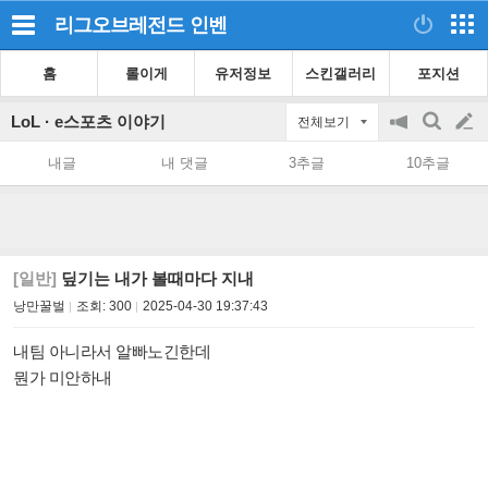
리그오브레전드
인벤
홈
롤이게
유저정보
스킨갤러리
포지션
LoL · e스포츠 이야기
전체보기
공
검
글
지
색
내글
내 댓글
3추글
10추글
on/off
쓰
기
[일반]
딮기는 내가 볼때마다 지내
낭만꿀벌
조회:
300
2025-04-30 19:37:43
내팀 아니라서 알빠노긴한데
뭔가 미안하내