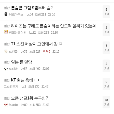
든숲은 그럼 9월부터 쉼?
일반
5
댓글
레드마우스
Lv.54
조회 211
23:16
라이즈는 구래도 든숲이라는 압도적 꼴찌가 있는데
일반
2
댓글
피뽑는유현찡
Lv.82
조회 233
22:30
T1 스킨 머살지 고민돼서 걍
일반
7
댓글
트런들
Lv.75
조회 527
추천 6
22:15
일본 롤 멸망
일반
2
댓글
노래방
Lv.87
조회 469
22:05
KT 원딜 음해 ㄴㄴ
일반
0
댓글
고소전문가
Lv.3
조회 235
21:47
요즘 정글1황 누구임?
일반
18
댓글
Map1e
Lv.80
조회 653
21:03