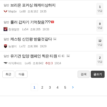
브리온 포커싱 왜캐이상하지
일반
1
댓글
Map1e
Lv.80
조회 162
19:35
룰러 갑자기 기억찾음???
일반
0
댓글
창원밀면
Lv.54
조회 205
19:33
캐스팅 신인왕 받을것같다
일반
12
댓글
농붕이
Lv.72
조회 366
19:29
유기견 입양 캠페인 찍은 티원 ㄷㄷ
일반
2
댓글
어익후바드
Lv.45
조회 642
추천 3
19:14
최근
다음
검색
글쓰기
1
2
3
4
5