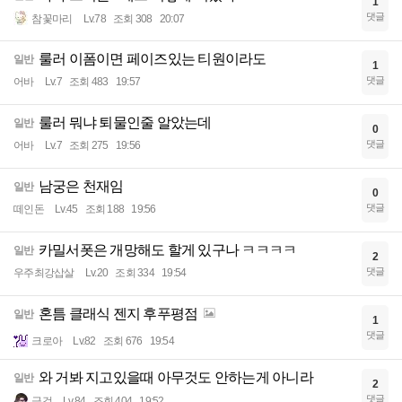
1
댓글
참꽃마리
Lv.78
조회 308
20:07
룰러 이폼이면 페이즈있는 티원이라도
일반
1
댓글
어바
Lv.7
조회 483
19:57
룰러 뭐냐 퇴물인줄 알았는데
일반
0
댓글
어바
Lv.7
조회 275
19:56
남궁은 천재임
일반
0
댓글
떼인돈
Lv.45
조회 188
19:56
카밀서폿은 개망해도 할게 있구나 ㅋㅋㅋㅋ
일반
2
댓글
우주최강삽살
Lv.20
조회 334
19:54
혼틈 클래식 젠지 후푸평점
일반
1
댓글
크로아
Lv.82
조회 676
19:54
와 거봐 지고있을때 아무것도 안하는게 아니라
일반
2
댓글
극검
Lv.84
조회 404
19:52