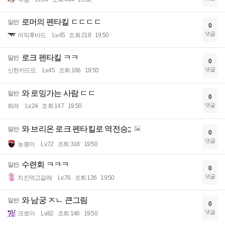
로머의 펜타킬 ㄷㄷㄷㄷ
일반
0
댓글
어익후바드
Lv.45
조회 218
19:50
로크 펜타킬 ㅋㅋ
일반
0
댓글
신한카드요
Lv.45
조회 166
19:50
와 로밍가는 사람 ㄷㄷ
일반
0
댓글
희려
Lv.24
조회 147
19:50
와 브리온 로크 펜타킬로 역전승;;
일반
0
댓글
농붕이
Lv.72
조회 318
19:50
수련회 ㅋㅋㅋ
일반
0
댓글
치킨먹고갈래
Lv.76
조회 126
19:50
와 남궁 ㅈㄴ 큰그림
일반
0
댓글
크로아
Lv.82
조회 146
19:50