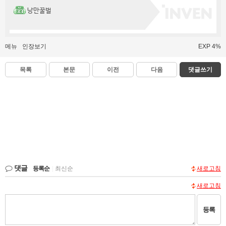
낭만꿀벌
메뉴
인장보기
EXP 4%
목록
본문
이전
다음
댓글쓰기
댓글
등록순
|
최신순
새로고침
새로고침
등록