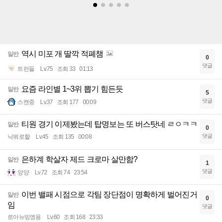
역시 미포 개 딸깍 적폐챔
일반
0
댓글
트런들
Lv.75
조회 33
01:13
요즘 라인별 1~3위 뽑기 힘든듯
일반
5
댓글
스캔중
Lv.37
조회 177
00:09
티원 경기 이제봤는데 탑명보는 또 버스탓네 ㄹㅇㅋㅋ
일반
0
댓글
닉뭐로할
Lv.45
조회 135
00:08
은하계 학살자 제드 크로마 살만함?
일반
1
댓글
양양
Lv.72
조회 74
23:54
이번 밸패 시점으로 각팀 장단점이 명확하게 벌어진거
일반
0
임
댓글
로아뉴빙엥용
Lv.60
조회 168
23:33