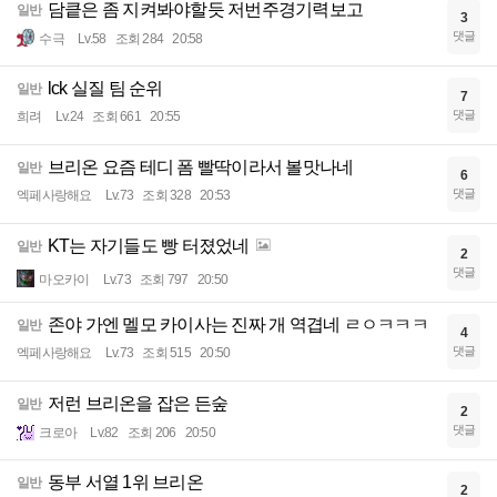
담킅은 좀 지켜봐야할듯 저번주경기력보고
일반
3
댓글
수극
Lv.58
조회 284
20:58
lck 실질 팀 순위
일반
7
댓글
희려
Lv.24
조회 661
20:55
브리온 요즘 테디 폼 빨딱이라서 볼맛나네
일반
6
댓글
엑페사랑해요
Lv.73
조회 328
20:53
KT는 자기들도 빵 터졌었네
일반
2
댓글
마오카이
Lv.73
조회 797
20:50
존야 가엔 멜모 카이사는 진짜 개 역겹네 ㄹㅇㅋㅋㅋ
일반
4
댓글
엑페사랑해요
Lv.73
조회 515
20:50
저런 브리온을 잡은 든숲
일반
2
댓글
크로아
Lv.82
조회 206
20:50
동부 서열 1위 브리온
일반
2