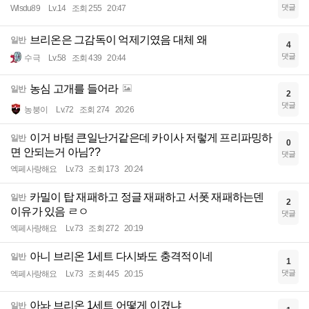
댓글
Wlsdu89
Lv.14
조회 255
20:47
브리온은 그감독이 억제기였음 대체 왜
일반
4
댓글
수극
Lv.58
조회 439
20:44
농심 고개를 들어라
일반
2
댓글
농붕이
Lv.72
조회 274
20:26
이거 바텀 큰일난거같은데 카이사 저렇게 프리파밍하
일반
0
면 안되는거 아님??
댓글
엑페사랑해요
Lv.73
조회 173
20:24
카밀이 탑 재패하고 정글 재패하고 서폿 재패하는덴
일반
2
이유가 있음 ㄹㅇ
댓글
엑페사랑해요
Lv.73
조회 272
20:19
아니 브리온 1세트 다시봐도 충격적이네
일반
1
댓글
엑페사랑해요
Lv.73
조회 445
20:15
아놔 브리온 1세트 어떻게 이겼냐
일반