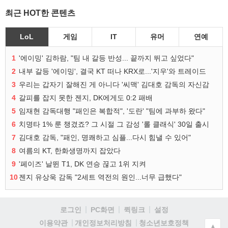
최근 HOT한 콘텐츠
LoL
게임
IT
유머
연예
1
'에이밍' 김하람, "팀 내 갈등 반성... 끝까지 뛰고 싶었다"
2
내부 갈등 '에이밍', 결국 KT 떠나 KRX로...'지우'와 트레이드
3
우리는 갑자기 잘해진 게 아니다 '씨맥' 김대호 감독의 자신감
4
갈피를 잡지 못한 젠지, DK에게도 0:2 패배
5
임재현 감독대행 "패인은 복합적", '도란' "팀에 과부하 왔다"
6
치명타 1% 룬 챙겼죠? 그 시절 그 감성 '롤 클래식' 30일 출시
7
김대호 감독, "패인, 명쾌하고 심플...다시 힘낼 수 있어"
8
여름의 KT, 한화생명까지 잡았다
9
'페이즈' 날뛴 T1, DK 연승 끊고 1위 지켜
10
젠지 유상욱 감독 "2세트 역전의 원인...너무 급했다"
로그인
PC화면
퀵링크
설정
청소년보호정책
이용약관
개인정보처리방침
▲