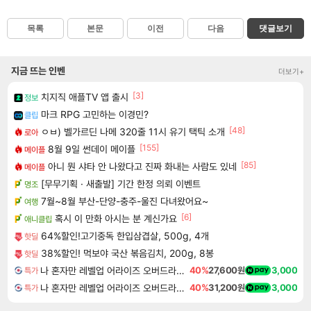
목록
본문
이전
다음
댓글보기
지금 뜨는 인벤
더보기+
[3]
치지직 애플TV 앱 출시
정보
마크 RPG 고민하는 이경민?
클립
[48]
ㅇㅂ) 벨가르딘 나메 320줄 11시 유기 택틱 소개
로아
[155]
8월 9일 썬데이 메이플
메이플
[85]
아니 뭔 샤타 안 나왔다고 진짜 화내는 사람도 있네
메이플
[무무기획 · 새출발] 기간 한정 의뢰 이벤트
명조
7월~8월 부산-단양-충주-울진 다녀왔어요~
여행
[6]
혹시 이 만화 아시는 분 계신가요
애니클립
64%할인!고기중독 한입삼겹살, 500g, 4개
핫딜
38%할인! 먹보야 국산 볶음김치, 200g, 8봉
핫딜
나 혼자만 레벨업 어라이즈 오버드라이브 Solo Leveling Arise
40%
27,600원
3,000
특가
나 혼자만 레벨업 어라이즈 오버드라이브 디럭스 에디션 Solo Leveling Arise Overdrive Deluxe Edition
40%
31,200원
3,000
특가