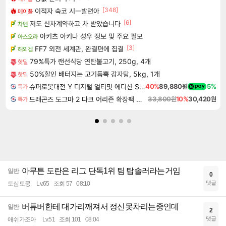
[348]
이적자 숙코 시ㅡ발련아
메이플
[6]
저도 신차계약하고 차 받았습니다
차벤
아키츠 아키나 성우 정보 및 주요 필모
아스오라
[3]
FF7 외전 세계관, 완결편에 집결
해외겜
79%특가 랜선식당 연탄불고기, 250g, 4개
핫딜
50%할인 배터지는 고기듬뿍 감자탕, 5kg, 1개
핫딜
슈퍼로봇대전 Y 디지털 얼티밋 에디션 Super Robot Wars Y Digital Ultimate Edition
40%
89,880원
5%
특가
드래곤즈 도그마 2 다크 어리즌 확장팩 예약구매 Dragon's Dogma 2 Dark Arisen Expansion DLC
33,800원
10%
30,420원
특가
아무튼 도란은 리그 단독1위 팀 탑솔러라는거임
일반
0
댓글
토심토뭉
Lv.65
조회 57
08:10
버튜버한테 대가리깨져서 정신못차리는중인데
일반
2
댓글
애쉬가조아
Lv.51
조회 101
08:04