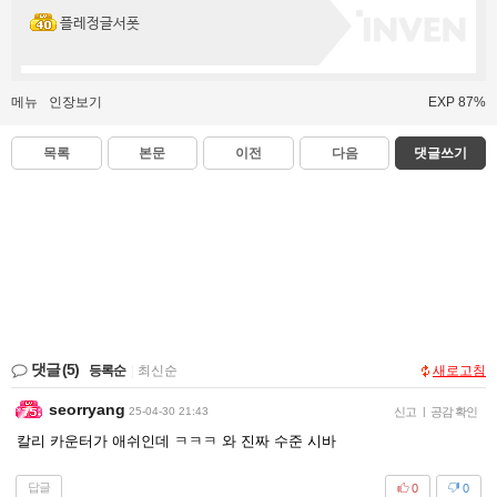
플레정글서폿
메뉴
인장보기
EXP 87%
목록
본문
이전
다음
댓글쓰기
댓글
(5)
등록순
|
최신순
새로고침
seorryang
25-04-30 21:43
신고
|
공감 확인
칼리 카운터가 애쉬인데 ㅋㅋㅋ 와 진짜 수준 시바
답글
0
0