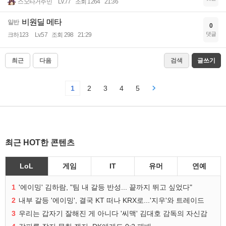
스오타거주민
Lv.77
조회 1264
21:36
비원딜 메타
일반
0
댓글
크하123
Lv.57
조회 298
21:29
최근
다음
검색
글쓰기
1
2
3
4
5
최근 HOT한 콘텐츠
LoL
게임
IT
유머
연예
1
'에이밍' 김하람, "팀 내 갈등 반성... 끝까지 뛰고 싶었다"
2
내부 갈등 '에이밍', 결국 KT 떠나 KRX로...'지우'와 트레이드
3
우리는 갑자기 잘해진 게 아니다 '씨맥' 김대호 감독의 자신감