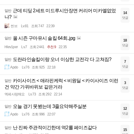
근데 티딮 2세트 미드루시안장면 커리어 미카엘없었
일반
14
나?
댓글
썬브
Lv.81
조회 747
22:39
올 시즌 구마유시 솔킬 64회..jpg
일반
18
댓글
Hlev1per
Lv.7
조회 2441
추천 9
22:35
도란라인솔킬이랑 오너 이상한 교전각 다 고쳐짐?
일반
7
댓글
Apdo
Lv.76
조회 925
22:18
카이사이즈 < 애라핀케럭 < 비원딜 < 카이사이즈 이런
일반
3
건 약간 가위바위보 같은거라
댓글
엑페사랑해요
Lv.73
조회 292
22:14
오늘 경기 못봤는데 3줄요약해주실분
일반
12
댓글
Apdo
Lv.76
조회 996
22:07
난 진짜 주관적이긴한데 역2롤 페이즈같다
일반
15