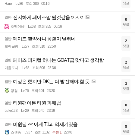
댓글
Haro
Lv.86
조회 386
00:16
진지하게 페이즈맘 될것같음ㅇㅅㅇ
일반
0
댓글
호떡이냥
Lv.68
조회 355
00:16
페이즈 활약하니 응겔이 날뛰네
일반
2
댓글
모락몰랑
Lv.77
조회 510
23:50
페이즈 피지컬 하나는 GOAT급 맞다고 생각함
일반
2
댓글
겨울도시
Lv.68
조회 506
23:36
예상은 했지만 DK는 더 발전해야 할 듯
일반
3
댓글
당첨
Lv.76
조회 601
23:20
티원팬이본 티원 파훼법
일반
0
댓글
Luke123
Lv.29
조회 545
23:19
비원딜 << 이게 T1의 억제기였음
일반
8
댓글
스캔중
Lv.37
조회 1132
추천 1
22:48