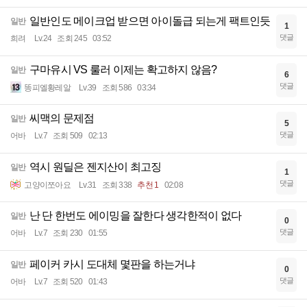
일반인도 메이크업 받으면 아이돌급 되는게 팩트인듯
일반
1
댓글
희려
Lv.24
조회 245
03:52
구마유시 VS 룰러 이제는 확고하지 않음?
일반
6
댓글
똥피엘황레알
Lv.39
조회 586
03:34
씨맥의 문제점
일반
5
댓글
어바
Lv.7
조회 509
02:13
역시 원딜은 젠지산이 최고징
일반
1
댓글
고양이쪼아요
Lv.31
조회 338
추천 1
02:08
난 단 한번도 에이밍을 잘한다 생각한적이 없다
일반
0
댓글
어바
Lv.7
조회 230
01:55
페이커 카시 도대체 몇판을 하는거냐
일반
0
댓글
어바
Lv.7
조회 520
01:43