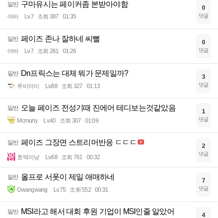
구마유시는 페이커좀 본받아야함
일반
0
댓글
어바
Lv.7
조회 387
01:35
페이즈 존나 잘하네 씨뻘
일반
0
댓글
어바
Lv.7
조회 261
01:26
Dn프릭스는 대체 뭐가 문제일까?
일반
3
댓글
루비아이
Lv.88
조회 327
01:13
오늘 페이즈 전성기때 진에어 테디보는것같았음
일반
1
댓글
Mcmurry
Lv.40
조회 307
01:09
페이즈 그장면 스트리머반응 ㄷㄷㄷ
일반
2
댓글
호떡이냥
Lv.68
조회 761
00:32
올프로 서폿이 제일 애매하네
일반
7
댓글
Gwangwang
Lv.75
조회 552
00:31
MSI라고 해서 대회 후원 기업이 MSI인줄 알았어
일반
4