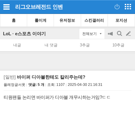
리그오브레전드
인벤
홈
롤이게
유저정보
스킨갤러리
포지션
LoL · e스포츠 이야기
전체보기
공
검
글
지
색
내글
내 댓글
3추글
10추글
on/off
쓰
기
[일반]
바이퍼 디아블한테도 칼리주는데?
플레정글서폿
댓글: 5 개
조회:
1107
2025-04-30 21:16:31
티원팬들 논리면 바이퍼가 디아블 개무시하는거임?ㄷㄷ