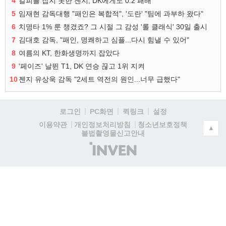
4
갈피를 잡지 못한 젠지, DK에게도 0:2 패배
5
임재현 감독대행 "패인은 복합적", '도란' "팀에 과부하 왔다"
6
치명타 1% 룬 챙겼죠? 그 시절 그 감성 '롤 클래식' 30일 출시
7
김대호 감독, "패인, 명쾌하고 심플...다시 힘낼 수 있어"
8
여름의 KT, 한화생명까지 잡았다
9
'페이즈' 날뛴 T1, DK 연승 끊고 1위 지켜
10
젠지 유상욱 감독 "2세트 역전의 원인...너무 급했다"
로그인
PC화면
퀵링크
설정
청소년보호정책
이용약관
개인정보처리방침
▲
불법촬영물신고안내
(주)
인
벤