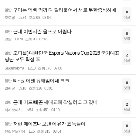
구마는 억빠 억까 다 달라붙어서 서로 무한증식하네
일반
0
댓글
모로롱
Lv.74
조회 68
08:04
근데 이번시즌 올프로 어렵다
일반
0
댓글
맞말
Lv.70
조회 93
07:46
오피셜) 대한민국 Esports Nations Cup 2026 국가대표
일반
2
명단 모두 확정
댓글
Sakamotoma
Lv.13
조회 378
07:00
티~원 이젠 유쾌밈이네 ㅋㅋ
일반
0
댓글
말랑군
Lv.18
조회 326
05:01
근데 미드 빼곤 세대교체 착실히 되고 있네
일반
2
댓글
하리보피치
Lv.54
조회 451
04:10
저런 페이즈내보낸 이유가 쵸독들이
일반
0
댓글
젠첩은노양심
Lv.5
조회 315
03:54