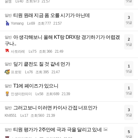
댓글
꿀잼
Lv.40
조회 973
21:57
티원 원래 지금 폼 오를 시기가 아닌데
일반
3
댓글
Yomang
Lv.69
조회 777
21:57
아 생각해보니 올해 KT랑 DRX랑 경기하기가 어렵겠
일반
2
구나..
댓글
사토라레
Lv.75
조회 366
21:49
딮기 킅전도 질 것 같네 먼가
일반
1
댓글
프로핏
Lv.76
조회 395
21:47
T1에 페이즈가 있으니
일반
1
댓글
인생이란의미
Lv.58
조회 689
21:39
그러고보니 이러면 카이사 간접 너프인가
일반
3
댓글
Kh8551
Lv.17
조회 560
21:39
티원 평가가 2주만에 극과 극을 달리고 있네
일반
5
댓글