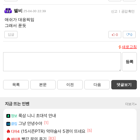
밸비
25-04-30 22:39
신고
|
공감 확인
애쉬가 대응픽임
그래서 푼듯
답글
0
0
새로고침
등록
목록
본문
이전
다음
댓글보기
지금 뜨는 인벤
더보기+
룩삼 니니 초대석 안내
정보
[1]
그냥 안녕수야
클립
[5]
(15시즌PTR) 악마술사 5경이 뜨네요
디아4
[83]
빵값 문의 후기
메이플