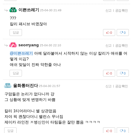
이쁜쓰레기
25-04-30 21:49
신고
|
공감 확인
???
칼리 패시브 바꼈잖아
답글
0
0
seorryang
25-04-30 22:10
신고
|
공감 확인
@이쁜쓰레기
아예 달라붙어서 시작하지 않는 이상 칼리가 애쉬를 어
떻게 이김?
애쉬 맞딜이 진짜 약한줄 아나
답글
0
0
울화통터진다
25-04-30 21:57
신고
|
공감 확인
구맘들은 논리가 없다니까 걍
그 상황에 맞게 변명하기 바쁨
칼리 1티어라더니 별 상관없음
자야 픽 괜찮다더니 밸런스 무너짐
제이카 라인전 ㅈ병신인이 타팀들은 잘만 뽑음 ㅋㅋㅋㅋ
답글
0
0