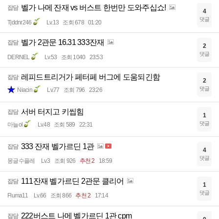
벨가 나메 잔재 vs 버스트 한번만 도와주십쇼!
잡담
4
댓글
Tjddnr246
Lv.13
조회 678
01:20
벨가 2관문 16.31 333잔재
잡담
2
댓글
DERNEL
Lv.53
조회 1040
23:53
레피드트리거가 페터페 버그에 도움되긴함
잡담
2
댓글
Niacin
Lv.77
조회 796
23:26
서버 터지고 키씹힘
잡담
1
댓글
마늘ol
Lv.48
조회 589
22:31
333 잔재 벨가르딘 1관
잡담
4
댓글
몽글수플레
Lv.3
조회 926
추천 2
18:59
111잔재 벨가르딘 2관문 클리어
잡담
1
댓글
Fluma11
Lv.66
조회 866
추천 2
17:14
222버스트 나메 벨가르딘 1관 cpm
잡담