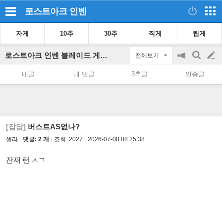
로스트아크
인벤
자게
10추
30추
직게
팁게
로스트아크 인벤 블레이드 게시판
전체보기
공
검
글
지
색
내글
내 댓글
3추글
인증글
on/off
쓰
기
[잡담]
버스트AS없나?
셀라
댓글: 2 개
조회:
2027
2026-07-08 08:25:38
잔재 런 ㅅㄱ