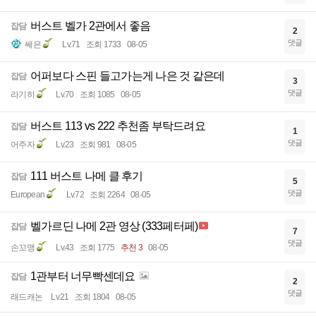
버스트 벨가 2관에서 좋음
잡담
2
댓글
쎄은
Lv.71
조회 1733
08-05
어퍼보다 스핀 들고가는게 나은 것 같은데
잡담
3
댓글
라기히
Lv.70
조회 1085
08-05
버스트 113 vs 222 추천좀 부탁드려요
잡담
1
댓글
어주자
Lv.23
조회 981
08-05
111 버스트 나메 클 후기
잡담
5
댓글
European
Lv.72
조회 2264
08-05
벨가르딘 나메 2관 영상 (333페터페)
잡담
7
댓글
손꼬맹
Lv.43
조회 1775
추천 3
08-05
1관부터 너무빡센데요
잡담
2
댓글
래드캐논
Lv.21
조회 1804
08-05