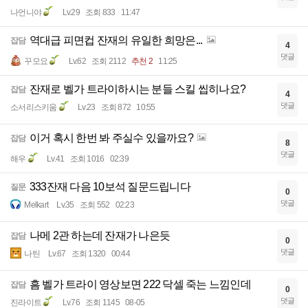
나언니야
Lv.29
조회 833
11:47
역대급 피면컵 잔재의 유일한 희망은...
잡담
4
댓글
꾸모요
Lv.62
조회 2112
추천 2
11:25
잔재로 벨가 트라이하시는 분들 스킬 씹히나요?
잡담
4
댓글
소서리스키움
Lv.23
조회 872
10:55
이거 혹시 한번 봐 주실수 있을까요?
잡담
8
댓글
해우
Lv.41
조회 1016
02:39
333잔재 다음 10보석 질문드립니다
질문
0
댓글
Melkart
Lv.35
조회 552
02:23
나메 2관 하는데 잔재가 나은듯
잡담
0
댓글
나틴
Lv.67
조회 1320
00:44
흠 벨가 트라이 영상보면 222 닥셀 죽는 느낌인데
잡담
0
댓글
진라이트
Lv.76
조회 1145
08-05