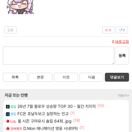
답글
0
0
새로고침
등록
목록
본문
이전
다음
댓글보기
지금 뜨는 인벤
더보기+
[10]
26년 7월 팔로우 상승량 TOP 30 - 월간 치지직
잡담
[1]
FC온 호날두보고 실망하는 민교
클립
[76]
올 시즌 구마유시 솔킬 64회..jpg
LoL
[7]
D.Mon 애니메이션 영웅 시네마틱
오버워치