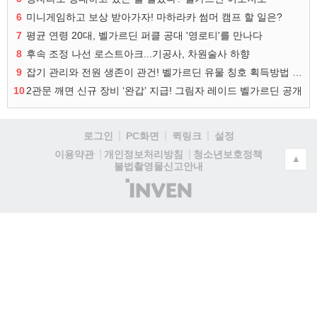
6
미니게임하고 보상 받아가자! 마하라카 썸머 캠프 할 일은?
7
평균 연령 20대, 벨가르딘 퍼클 공대 '영로티'를 만나다
8
후속 조정 나선 로스트아크...기공사, 차원술사 하향
9
잡기 관리와 전원 생존이 관건! 벨가르딘 유물 칭호 획득방법 정리
10
2관문 깨면 신규 장비 ‘완갑’ 지급! 그림자 레이드 벨가르딘 공개
로그인
PC화면
퀵링크
설정
청소년보호정책
이용약관
개인정보처리방침
▲
불법촬영물신고안내
(주)
인
벤