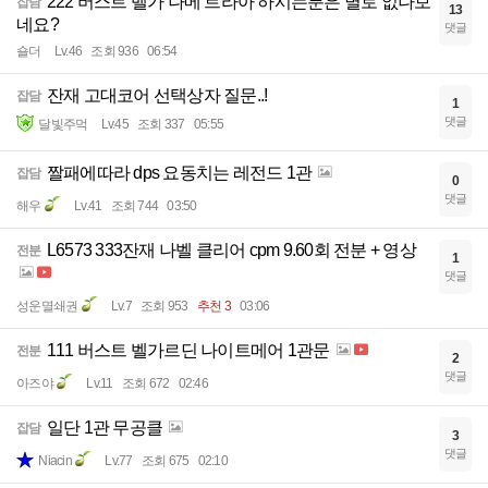
222 버스트 벨가 나메 트라아 하시는분은 별로 없나보
잡담
13
네요?
댓글
숄더
Lv.46
조회 936
06:54
잔재 고대코어 선택상자 질문..!
잡담
1
댓글
달빛주먹
Lv.45
조회 337
05:55
짤패에따라 dps 요동치는 레전드 1관
잡담
0
댓글
해우
Lv.41
조회 744
03:50
L6573 333잔재 나벨 클리어 cpm 9.60회 전분 + 영상
전분
1
댓글
성운멸쇄권
Lv.7
조회 953
추천 3
03:06
111 버스트 벨가르딘 나이트메어 1관문
전분
2
댓글
아즈야
Lv.11
조회 672
02:46
일단 1관 무공클
잡담
3
댓글
Niacin
Lv.77
조회 675
02:10