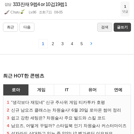
333잔재 9렙4 or 10겁19렙1
잡담
1
댓글
Churu
Lv.86
조회 711
08-05
최근
다음
검색
글쓰기
1
2
3
4
5
최근 HOT한 콘텐츠
로아
게임
IT
유머
연예
1
"생각보다 재밌네" 신규 주사위 게임 티카투카 호평
2
신규 남요즈 클래스는 차원술사! 6월 20일 로아온 썸머 정리
3
쉽고 강한 세팅은? 차원술사 주요 빌드와 스킬 코드
4
남요즈, 어떻게 꾸밀까? 스타일북 인기 차원술사 커스터마이즈
5
성자라도 상대하고 있는 줄 알았나? 벨가르딘 이모저모