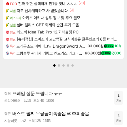
[20]
진짜 귀한 삼색화채 찐1등 떳냐 ㅅㅅㅅ
FCO
[9]
저도 신차계약하고 차 받았습니다
차벤
아키츠 아키나 성우 정보 및 주요 필모
아스오라
실버 팰리스 CBT 화제의 순간·후기 모음
실팰
레노버 Idea Tab Pro 12.7 태블릿 PC
핫딜
[슈퍼적립] 소이조이 고단백질 고식이섬유 글루텐프리 8종 버라이어티팩, 16개입, 1개 [원산지:일본]
핫딜
드래곤소드 어웨이크닝 DragonSword Awakening
33,000원
10%
특가
그랑블루 판타지 리링크 엔드리스 라그나로크 Granblue Fantasy Relink Endless Ragnarok
66,800원
7,000
특가
프레임 질문 드립니다 ㅠㅠ
잡담
2
댓글
쏘잉메리호
Lv.15
조회 48
18:06
버스트 팔찌 무공공이속중옵 vs 추피중옵
질문
4
댓글
지랄버릇
Lv.2
조회 128
16:53