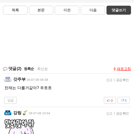
목록
본문
이전
다음
댓글쓰기
댓글
(2)
등록순
|
최신순
새로고침
갓주부
26-07-08 08:38
신고
|
공감 확인
잔재는 다를거같아? 푸흐흐
답글
0
0
강링
26-07-08 10:04
신고
|
공감 확인