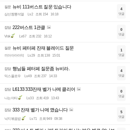
뉴비 111버스트 질문 있습니다
질문
4
댓글
삼선짬뽕석열
Lv.2
조회 154
16:18
222버스트 1관클
잡담
0
댓글
Visk
Lv.67
조회 232
16:12
뉴비 페터페 잔재 블레이드 질문
질문
1
댓글
끼아아아아악
Lv.29
조회 138
15:01
행님들 페터페 질문좀 뉴비라.
잡담
4
댓글
믹스플로우
Lv.49
조회 237
14:33
L6133 333잔재 벨가 나메 클리어
잡담
0
댓글
나는야타
Lv.33
조회 419
13:43
333 잔재 벨가 나메 깼습니다
잡담
5
댓글
낙지볶음밥
Lv.71
조회 949
09:38