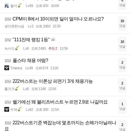
0
댓글
월아
Lv.59
조회 833
16:08
CPM이 8에서 10이되면 딜이 얼마나 오르나요?
잡담
10
댓글
생각못한닉넴
Lv.3
조회 1060
15:55
"111잔재 랭킹 1등"
잡담
10
댓글
녹사이
Lv.9
조회 2493
추천 2
13:59
폴스타 채용 어떰?
잡담
2
댓글
Tmesna
Lv.49
조회 674
13:20
222버스트는 이론상 피면기 3개 채용가능
잡담
2
댓글
틀크크
Lv.8
조회 1249
12:56
벨가에선 왜 블리츠버스트 누르면 2.9로 나갈까요
잡담
1
댓글
우에
Lv.62
조회 500
12:56
222버스트기준 백잡는데 몇초까지는 손해가아닐려나
잡담
2
요
댓글