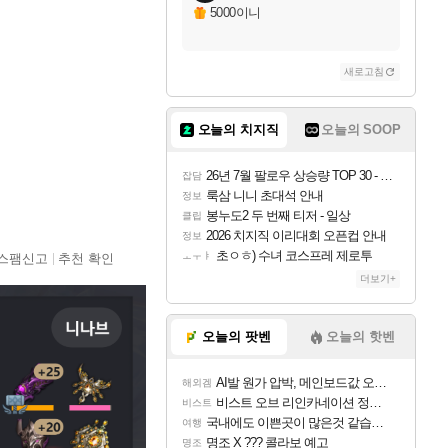
5000이니
새로고침
오늘의 치지직
오늘의 SOOP
26년 7월 팔로우 상승량 TOP 30 - 월간 치지직
잡담
룩삼 니니 초대석 안내
정보
봉누도2 두 번째 티저 - 일상
클립
2026 치지직 이리대회 오픈컵 안내
정보
초ㅇㅎ) 수녀 코스프레 제로투
ㅗㅜㅑ
스팸신고
추천 확인
더보기+
오늘의 팟벤
오늘의 핫벤
AI발 원가 압박, 메인보드값 오르나
해외겜
비스트 오브 리인카네이션 정보/공략글 모음
비스트
국내에도 이쁜곳이 많은것 같습니다
여행
명조 X ??? 콜라보 예고
명조