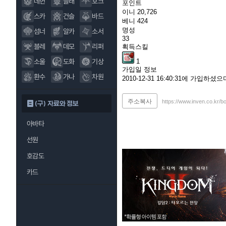
데헌
블래
호크
포인트
이니
20,726
스카
건슬
바드
베니
424
명성
섬너
알카
소서
33
블레
데모
리퍼
획득스킬
1
소울
도화
기상
가입일 정보
환수
가나
차원
2010-12-31 16:40:31에 가입하
주소복사
https://www.inven.co.kr/b
(구) 자료와 정보
아바타
선원
호감도
카드