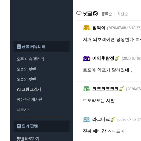
(5)
댓글
등록순
|
최신순
질퍽이
(2026-07-08 16:18:32
저거 뇌호격이면 평생한다 ㄹ
공통 커뮤니티
어익후탐정
(2026-07-08
오픈 이슈 갤러리
오늘의 핫벤
트포에 약포가 달려있네,,
오늘의 팟벤
크크크크크크
AI 그림 그리기
(2026-07-
PC 견적 게시판
트포약포는 시발
더보기
라그니크
(2026-07-08 17
인기 팟벤
진짜 패배감 ㅈㄴ드네
팟벤 바로가기