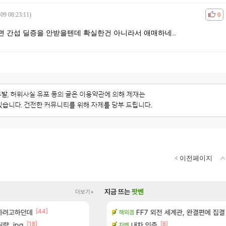
09 08:23:11)
공감
비공
0
면 간섭 딜증을 안받을텐데 확실한건 아니라서 애매하네..
이전페이지
지금 뜨는
팟벤
더보기+
[44]
[1]
[335]
 하려고하던데
 다녀왔습니다.
이적자 숙코 시ㅡ발련아
FF7 외전 세계관, 완결편에 집결
메이플
해외겜
[18]
[8]
[90]
량..jpg
터 공개
퍼클영상 보다 현타오네
내차 인증
로아
차벤