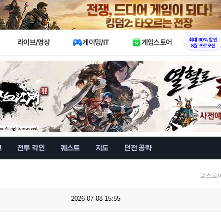
X
최대 90% 할인
라이브/영상
게이밍/IT
게임스토어
8월 프로모션
브
전투 각인
퀘스트
지도
던전 공략
로스트아
2026-07-08 15:55