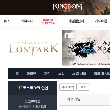
로스트아크
뉴스
커뮤니티
게임캘린더
게이머존
기대평 이벤트
홈
아이템
제작
스킬
스킬 시뮬
아크 패시
주소보기
복사
로스트아크 인벤
라프라임
로그인하고
출석보상
받으세요!