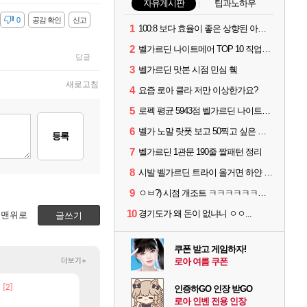
자유게시판
팁과노하우
감
0
공감 확인
신고
1
100:8 보다 효율이 좋은 상향된 아제나 ㄷㄷ
2
벨가르딘 나이트메어 TOP 10 직업별 분포
답글
3
벨가르딘 맛본 시점 민심 췤
새로고침
4
요즘 로아 클라 저만 이상한가요?
5
로펙 평균 5943점 벨가르딘 나이트메어 1관 클리어
6
벨가 노말 랏폿 보고 50찍고 싶은 폿들
등록
7
벨가르딘 1관문 190줄 짤패턴 정리
8
시발 벨가르딘 트라이 올거면 하얀 옷 입고오세요
9
ㅇㅂ?) 시점 개조트 ㅋㅋㅋㅋㅋㅋㅋㅋㅋ
10
경기도가 왜 돈이 없냐니 ㅇㅇ...
맨위로
글쓰기
쿠폰 받고 게임하자!
더보기+
로아 여름 쿠폰
[2]
[2
빵 가격이 24500원 이라길래 결제 취소하고 나왔다
넷마블, 신작 서브컬쳐 게임 [펄 인 블루] 티저 사이트 
메이플
섭컬겜
인증하GO 인장 받GO
로아 인벤 전용 인장
[13]
저보다 더 한 분들도 계시겠지만
4컷 만화 | 야간 보초는 너무 힘들어
디아4
아주프로