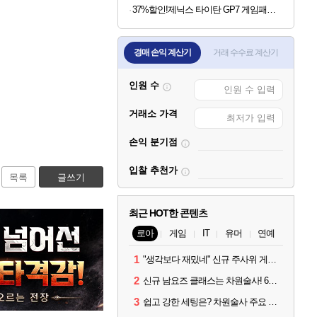
37%할인!제닉스 타이탄 GP7 게임패드 PC닌텐도 컨트롤러 조이스틱
경매 손익 계산기
거래 수수료 계산기
인원 수
거래소 가격
손익 분기점
입찰 추천가
목록
글쓰기
최근 HOT한 콘텐츠
로아
게임
IT
유머
연예
1
"생각보다 재밌네" 신규 주사위 게임 티카투카 호평
2
신규 남요즈 클래스는 차원술사! 6월 20일 로아온 썸머 정리
3
쉽고 강한 세팅은? 차원술사 주요 빌드와 스킬 코드