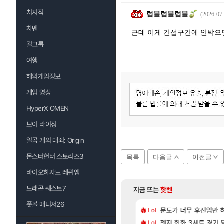
치지직
럼블럼블럼블
(2026-07-
차벤
근데 이게 간섭구간에 안박으
걸그룹
여행
해외게임정보
게임 영상
HyperX OMEN
브이 라이징
일곱 개의 대죄: Origin
몬스터헌터 스토리즈3
목록
다음글
이전글
바이오하자드 레퀴엠
드래곤 퀘스트7
지금 뜨는
핫벤
풋볼 매니저26
[203]
 24500원 이라길래 결제 취소하고 나왔다
, 신작 서브컬쳐 게임 [펄 인 블루] 티저 사이트 오픈
문도가 너무 후진입만
7년만에 가족여행을
LoL
여행
[13]
더 한 분들도 계시겠지만
컷 만화 | 야간 보초는 너무 힘들어
젠지 한화 3세트 경기 딜
「에린」 컨셉 포스
LoL
아스오라