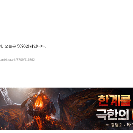
셨으며, 오늘은 5698일째입니다.
oard/lostark/5709/111562