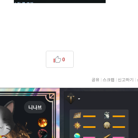
0
공유
스크랩
신고하기