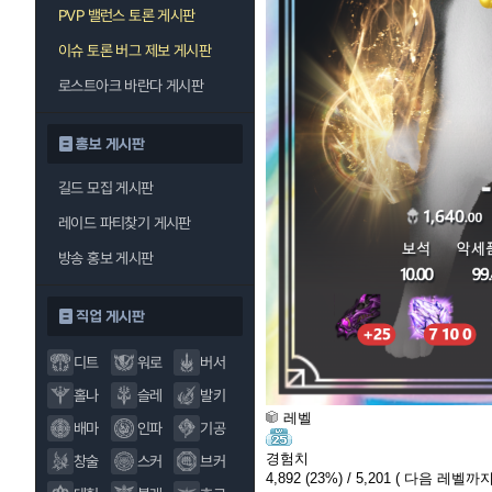
PVP 밸런스 토론 게시판
이슈 토론 버그 제보 게시판
로스트아크 바란다 게시판
홍보 게시판
길드 모집 게시판
레이드 파티찾기 게시판
방송 홍보 게시판
직업 게시판
디트
워로
버서
홀나
슬레
발키
레벨
배마
인파
기공
경험치
창술
스커
브커
4,892
(23%)
/ 5,201
( 다음 레벨까지 