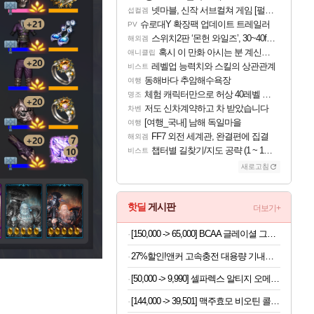
넷마블, 신작 서브컬쳐 게임 [펄 인 블루] 티저 사이트 오픈
섭컬겜
슈로대Y 확장팩 업데이트 트레일러
PV
스위치2판 ‘몬헌 와일즈’, 30~40fps 목표 추정
해외겜
혹시 이 만화 아시는 분 계신가요
애니클립
레벨업 능력치와 스킬의 상관관계
비스트
동해바다 추암해수욕장
여행
체험 캐릭터만으로 허상 40레벨 하이와티아 5분 컷!｜에이메스·린네·모니에 명함
명조
저도 신차계약하고 차 받았습니다
차벤
[여행_국내] 남해 독일마을
여행
FF7 외전 세계관, 완결편에 집결
해외겜
챕터별 길찾기/지도 공략 (1 ~ 12장)
비스트
새로고침
핫딜
게시판
더보기+
[150,000 -> 65,000] BCAA 글레이셜 그레이프 745g x 2개
27%할인!앤커 고속충전 대용량 기내반입 보조배터리 A1695
[50,000 -> 9,990] 셀파렉스 알티지 오메가3 10캡슐 x 10박스
[144,000 -> 39,501] 맥주효모 비오틴 콜라겐 70정 x 3개