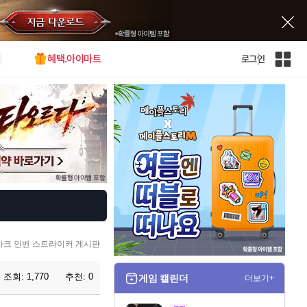
혜택.아이마트
로그인
인
벤
전
체
사
이
트
맵
크 인벤 스트라이커 게시판
조회:
1,770
추천:
0
게임 캘린더
더보기+