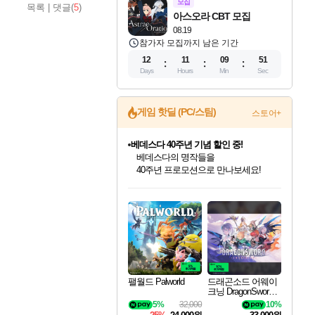
모집
목록
|
댓글(
5
)
아스오라 CBT 모집
08.19
참가자 모집까지 남은 기간
12
11
09
49
Days
Hours
Min
Sec
게임 핫딜 (PC/스팀)
스토어+
마블 투혼 파이팅 소울즈 예약 판매 중!
마블 히어로 총 출동&화려한 격투!
네이버 포인트 혜택까지!
인벤게임즈 8월 특별 할인!
드래곤소드: 어웨이크닝 입점!
문명 7 특별 할인!
귀무자: 검의 길 예약 판매 중!
비스트 오브 리인카네이션 정식 출시!
커세어 코브 출시 기념 할인!
더 렐릭 퍼스트 가디언 정식 출시
베데스다 40주년 기념 할인 중!
캡콤 프렌차이즈 할인 진행 중!
캡콤 일부 상품 상시 할인
스타워즈 은하계 레이서
로블록스 기프트 카드 공식 입점
인기 퍼블리셔 모음!
스팀으로 만나는 드래곤소드!
조선&고려 DLC 출시 예정
10% 할인과
게임프릭 신작 IP
해적'섬'을 발전시키자!
설화x하드코어 액션!
베데스다의 명작들을
몬헌, 바하 등 인기 IP를
몬헌 와일즈 & 드래곤즈 도그마2
인벤게임즈에서 10% 추가 적립
Robux를 가장 안전하고
최대 90% 할인가를 만나보세요!
네이버혜택과 함께 만나보세요!
50%할인&추가 적립까지!
이니&베니 혜택까지!
네이버 혜택가와 함께 예약하세요!
할인&네이버혜택으로 만나보세요!
네이버페이 혜택과 만나보세요!
40주년 프로모션으로 만나보세요!
할인가에 만나보세요!
일부 에디션 상시 할인!
혜택으로 예약 판매 중
편안하게 충전하세요
팰월드 Palworld
드래곤소드 어웨이
크닝 DragonSword A
wakening
5%
32,000
10%