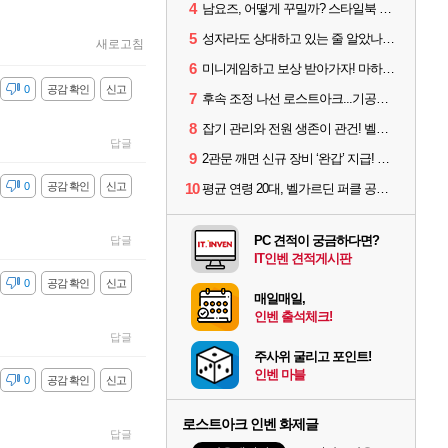
4
남요즈, 어떻게 꾸밀까? 스타일북 인기 차원술사 커스터마이즈
5
성자라도 상대하고 있는 줄 알았나? 벨가르딘 이모저모
새로고침
6
미니게임하고 보상 받아가자! 마하라카 썸머 캠프 할 일은?
감
0
공감 확인
신고
7
후속 조정 나선 로스트아크...기공사, 차원술사 하향
8
잡기 관리와 전원 생존이 관건! 벨가르딘 유물 칭호 획득방법 정리
답글
9
2관문 깨면 신규 장비 ‘완갑’ 지급! 그림자 레이드 벨가르딘 공개
감
0
공감 확인
신고
10
평균 연령 20대, 벨가르딘 퍼클 공대 '영로티'를 만나다
PC 견적이 궁금하다면?
답글
IT인벤 견적게시판
감
0
공감 확인
신고
매일매일,
인벤 출석체크!
답글
주사위 굴리고 포인트!
인벤 마블
감
0
공감 확인
신고
로스트아크 인벤 화제글
답글