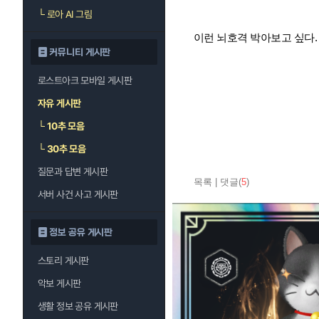
└
로아 AI 그림
이런 뇌호격 박아보고 싶다.
커뮤니티 게시판
로스트아크 모바일 게시판
자유 게시판
└
10추 모음
└
30추 모음
질문과 답변 게시판
목록
|
댓글(
5
)
서버 사건 사고 게시판
정보 공유 게시판
스토리 게시판
악보 게시판
생활 정보 공유 게시판