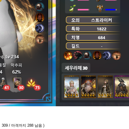
309 / 마격까지 288 남음 )