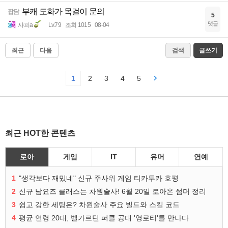
부캐 도화가 목걸이 문의
잡담
5
댓글
샤피a
Lv.79
조회 1015
08-04
최근
다음
검색
글쓰기
1
2
3
4
5
최근 HOT한 콘텐츠
로아
게임
IT
유머
연예
1
"생각보다 재밌네" 신규 주사위 게임 티카투카 호평
2
신규 남요즈 클래스는 차원술사! 6월 20일 로아온 썸머 정리
3
쉽고 강한 세팅은? 차원술사 주요 빌드와 스킬 코드
4
평균 연령 20대, 벨가르딘 퍼클 공대 '영로티'를 만나다