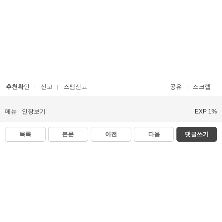
추천확인
신고
스팸신고
공유
스크랩
메뉴
인장보기
EXP 1%
목록
본문
이전
다음
댓글쓰기