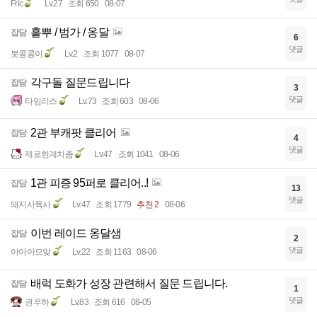
Fric
Lv.27
조회 650
08-07
흩뿌 / 범가 / 옹달
잡담
6
댓글
붓콩콩이
Lv.2
조회 1077
08-07
각구돌 질문드립니다
잡담
3
댓글
타임리스
Lv.73
조회 603
08-06
2관 부캐팟 클리어
잡담
4
댓글
제로한계치좀
Lv.47
조회 1041
08-06
1관 피증 95퍼로 클리어..!
잡담
13
댓글
돼지사육사
Lv.47
조회 1779
추천 2
08-06
이번 레이드 옹달샘
잡담
2
댓글
아아아으앚
Lv.22
조회 1163
08-06
배럭 도화가 성장 관련해서 질문 드립니다.
잡담
1
댓글
권푸하
Lv.83
조회 616
08-05