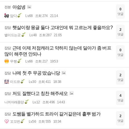
아쉽넹
전분
0
댓글
암다
Lv.68
조회 274
21:14
햇살이랑 몽글 둘다 고대인데 뭐 고르는게 좋을까요?
잡담
2
댓글
볕이드는곳
Lv.48
조회 287
21:05
근데 이제 저점캐라고 약하지 않는데 딜아가 좀 버프
잡담
0
많이 해주면 안되나
댓글
무쌩
Lv.66
조회 217
19:53
나메 첫 주 무공 땄습니당
잡담
2
댓글
미드유
Lv.30
조회 411
18:38
저도 잘했다고 칭찬 해주세오
잡담
4
댓글
니꺼아래종양
Lv.12
조회 496
14:43
도쌤들 벨가하드 트라이 갈거같은데 흩뿌 범가
잡담
2
댓글
꼬꼬핀
Lv.56
조회 555
10:34