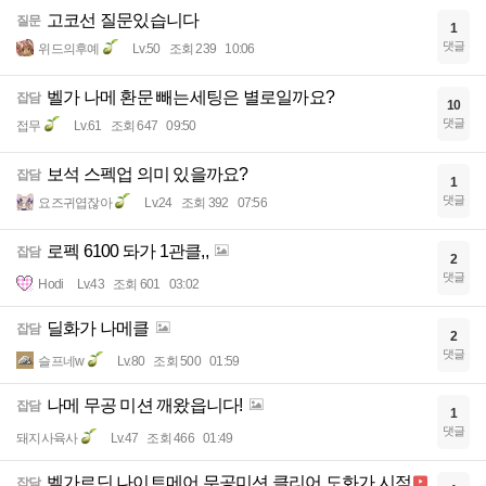
고코선 질문있습니다
질문
1
댓글
위드의후예
Lv.50
조회 239
10:06
벨가 나메 환문 빼는세팅은 별로일까요?
잡담
10
댓글
접무
Lv.61
조회 647
09:50
보석 스펙업 의미 있을까요?
잡담
1
댓글
요즈귀엽잖아
Lv.24
조회 392
07:56
로펙 6100 돠가 1관클,,
잡담
2
댓글
Hodi
Lv.43
조회 601
03:02
딜화가 나메클
잡담
2
댓글
슬프네w
Lv.80
조회 500
01:59
나메 무공 미션 깨왔읍니다!
잡담
1
댓글
돼지사육사
Lv.47
조회 466
01:49
벨가르딘 나이트메어 무공미션 클리어 도화가 시점
잡담