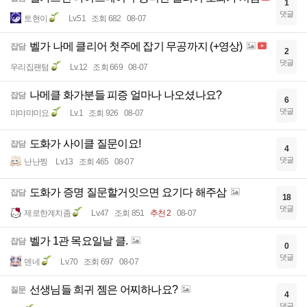
1
댓글
토현이
Lv.51
조회 682
08-07
벨가 나메 클리어 첫주에 잡기 무공까지 (+영상)
잡담
2
댓글
우리집팬텀
Lv.12
조회 669
08-07
나메클 화가분들 피증 얼마나 나오셨나요?
잡담
6
댓글
먀먀먀미요
Lv.1
조회 926
08-07
도화가 사이클 질문이요!
잡담
4
댓글
난난찡
Lv.13
조회 465
08-07
도화가 증명 질문할거잇으면 요기다 해주삼
잡담
18
댓글
제로한계치좀
Lv.47
조회 851
추천 2
08-07
벨가 1관 목요일날 클.
잡담
0
댓글
덴네
Lv.70
조회 697
08-07
선생님들 희귀 젬은 어찌하나요?
질문
4
댓글