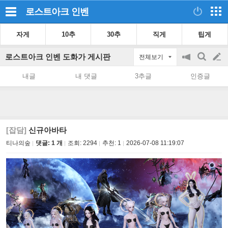
로스트아크
인벤
자게
10추
30추
직게
팁게
로스트아크 인벤 도화가 게시판
전체보기
공
검
글
지
색
내글
내 댓글
3추글
인증글
on/off
쓰
기
[잡담]
신규아바타
티나의숲
댓글: 1 개
조회:
2294
추천:
1
2026-07-08 11:19:07