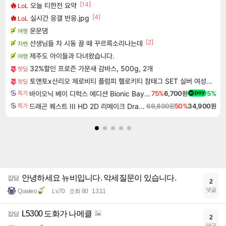
[14]
오늘 티한전 요약
LoL
[4]
실시간 응갤 반응.jpg
LoL
운문댐
여행
[2]
선생님들 차 시동 끌 때 꾸르륵소리나는데
차벤
제주도 아이들과 다녀왔습니다.
여행
32%할인 프로즌 가문새 감바스, 500g, 2개
핫딜
토앤토x산리오 제로비티 플럼피 헬로키티 참태그 SET 실버 여성용 쪼리
핫딜
바이오닉 베이 디럭스 에디션 Bionic Bay Deluxe Edition
75%
6,700원
5%
특가
드래곤 퀘스트 III HD 2D 리메이크 Dragon Quest III HD 2D Remake
69,800원
50%
34,900원
특가
안녕하세요 뉴비입니다. 악세질문이 있습니다.
잡담
2
댓글
Quwieo
Lv.70
조회 80
13:11
L5300 도화가 나메클
잡담
2
댓글