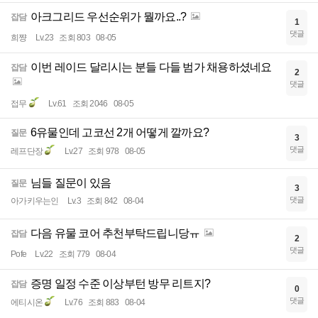
아크그리드 우선순위가 뭘까요..?
잡담
1
댓글
희쨩
Lv.23
조회 803
08-05
이번 레이드 달리시는 분들 다들 범가 채용하셨네요
잡담
2
댓글
접무
Lv.61
조회 2046
08-05
6유물인데 고코선 2개 어떻게 깔까요?
질문
3
댓글
레프단장
Lv.27
조회 978
08-05
님들 질문이 있음
질문
3
댓글
아가키우는인
Lv.3
조회 842
08-04
다음 유물 코어 추천부탁드립니당ㅠ
잡담
2
댓글
Pofe
Lv.22
조회 779
08-04
증명 일정 수준 이상부턴 방무 리트지?
잡담
0
댓글
에티시온
Lv.76
조회 883
08-04