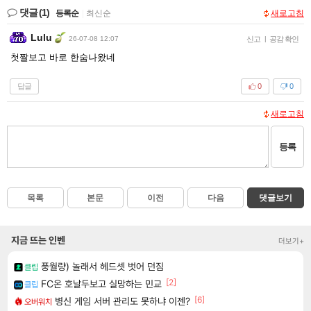
댓글
(1)
등록순
|
최신순
새로고침
Lulu
26-07-08 12:07
신고
|
공감 확인
첫짤보고 바로 한숨나왔네
답글
0
0
새로고침
등록
목록
본문
이전
다음
댓글보기
지금 뜨는 인벤
더보기+
풍월량) 놀래서 헤드셋 벗어 던짐
클립
[2]
FC온 호날두보고 실망하는 민교
클립
[6]
병신 게임 서버 관리도 못하냐 이젠?
오버워치