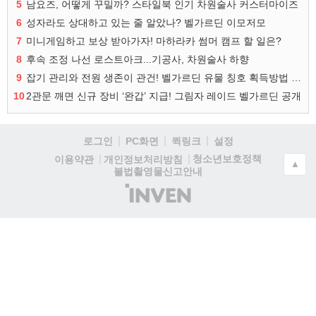
5
남요즈, 어떻게 꾸밀까? 스타일북 인기 차원술사 커스터마이즈
6
성자라도 상대하고 있는 줄 알았나? 벨가르딘 이모저모
7
미니게임하고 보상 받아가자! 마하라카 썸머 캠프 할 일은?
8
후속 조정 나선 로스트아크...기공사, 차원술사 하향
9
잡기 관리와 전원 생존이 관건! 벨가르딘 유물 칭호 획득방법 정리
10
2관문 깨면 신규 장비 ‘완갑’ 지급! 그림자 레이드 벨가르딘 공개
로그인
PC화면
퀵링크
설정
청소년보호정책
이용약관
개인정보처리방침
▲
불법촬영물신고안내
(주)
인
벤