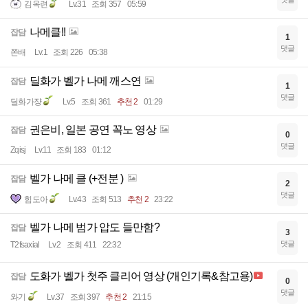
김옥련
Lv.31
조회 357
05:59
나메클!!
잡담
1
댓글
쫀배
Lv.1
조회 226
05:38
딜화가 벨가 나메 깨스연
잡담
1
댓글
딜화가쟝
Lv.5
조회 361
추천 2
01:29
권은비, 일본 공연 꼭노 영상
잡담
0
댓글
Zqisj
Lv.11
조회 183
01:12
벨가 나메 클 (+전분 )
잡담
2
댓글
힘도아
Lv.43
조회 513
추천 2
23:22
벨가 나메 범가 압도 들만함?
잡담
3
댓글
T2fsaxial
Lv.2
조회 411
22:32
도화가 벨가 첫주 클리어 영상 (개인기록&참고용)
잡담
0
댓글
와기
Lv.37
조회 397
추천 2
21:15