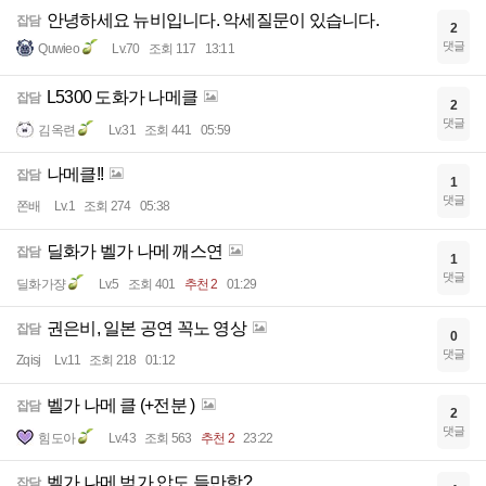
안녕하세요 뉴비입니다. 악세질문이 있습니다.
잡담
2
댓글
Quwieo
Lv.70
조회 117
13:11
L5300 도화가 나메클
잡담
2
댓글
김옥련
Lv.31
조회 441
05:59
나메클!!
잡담
1
댓글
쫀배
Lv.1
조회 274
05:38
딜화가 벨가 나메 깨스연
잡담
1
댓글
딜화가쟝
Lv.5
조회 401
추천 2
01:29
권은비, 일본 공연 꼭노 영상
잡담
0
댓글
Zqisj
Lv.11
조회 218
01:12
벨가 나메 클 (+전분 )
잡담
2
댓글
힘도아
Lv.43
조회 563
추천 2
23:22
벨가 나메 범가 압도 들만함?
잡담