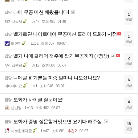
나메 무공 미션 깨왔읍니다!
잡담
1
댓글
돼지사육사
Lv.47
조회 485
01:49
벨가르딘 나이트메어 무공미션 클리어 도화가 시점
잡담
1
댓글
토현이
Lv.51
조회 707
08-07
벨가 나메 클리어 첫주에 잡기 무공까지 (+영상)
잡담
2
댓글
우리집팬텀
Lv.12
조회 688
08-07
나메클 화가분들 피증 얼마나 나오셨나요?
잡담
6
댓글
먀먀먀미요
Lv.1
조회 948
08-07
도화가 사이클 질문이요!
잡담
4
댓글
난난찡
Lv.13
조회 482
08-07
도화가 증명 질문할거잇으면 요기다 해주삼
잡담
18
댓글
제로한계치좀
Lv.47
조회 881
추천 2
08-07