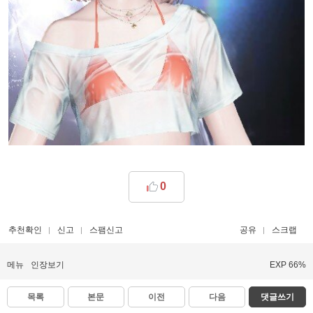
0
추천확인
신고
스팸신고
공유
스크랩
메뉴
인장보기
EXP 66%
목록
본문
이전
다음
댓글쓰기