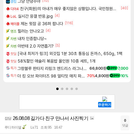
[10]
그냥 안녕수야
클립
[40]
친구(회원)의 아내가 매우 좋지않은 상황입니다. 국민청원동의를 부탁드립니다.(췌장암 신약)
디아4
[4]
실시간 응갤 반응.jpg
LoL
[116]
제논 윗잠 공 36퍼 팝니다
메이플
[4]
힐러는 안나오고
명조
내차 인증합니당~
차벤
[5]
아반테 2.0 자연흡기?
차벤
[국내 최저가 링크] 외갓집 1분 30초 통등심 돈까스, 650g, 1팩
핫딜
58%할인 애슐리 볶음밥 올인원 10종 세트, 1개
핫딜
그랑블루 판타지 리링크 엔드리스 라그나로크 Granblue Fantasy Relink Endless Ragnarok
66,800원
7,000
특가
더 킹 오브 파이터즈 98 얼티밋 매치 파이널 에디션 THE KING OF FIGHTERS 98 ULTIMATE MATCH FINAL EDITION
70%
4,800원
10%
특가
26.08.08 길가다 친구 만나서 사진찍기
잡담
0
댓글
루디하이델
Lv.71
조회 95
16:47