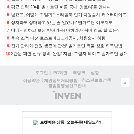
4
평균 연령 20대, 벨가르딘 퍼클 공대 '영로티'를 만나다
5
남요즈, 어떻게 꾸밀까? 스타일북 인기 차원술사 커스터마이즈
6
성자라도 상대하고 있는 줄 알았나? 벨가르딘 이모저모
7
미니게임하고 보상 받아가자! 마하라카 썸머 캠프 할 일은?
8
후속 조정 나선 로스트아크...기공사, 차원술사 하향
9
잡기 관리와 전원 생존이 관건! 벨가르딘 유물 칭호 획득방법 정리
10
2관문 깨면 신규 장비 ‘완갑’ 지급! 그림자 레이드 벨가르딘 공개
로그인
PC화면
퀵링크
설정
청소년보호정책
이용약관
개인정보처리방침
▲
불법촬영물신고안내
(주)
인
벤