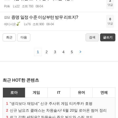
2
댓글
Pofe
Lv.22
조회 793
08-04
증명 일정 수준 이상부턴 방무 리트지?
잡담
0
댓글
에티시온
Lv.76
조회 900
08-04
최근
다음
검색
글쓰기
1
2
3
4
5
최근 HOT한 콘텐츠
로아
게임
IT
유머
연예
1
"생각보다 재밌네" 신규 주사위 게임 티카투카 호평
2
신규 남요즈 클래스는 차원술사! 6월 20일 로아온 썸머 정리
3
쉽고 강한 세팅은? 차원술사 주요 빌드와 스킬 코드