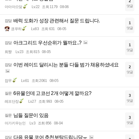
2
댓글
아아아으앚
Lv.22
조회 1179
08-06
배럭 도화가 성장 관련해서 질문 드립니다.
잡담
1
댓글
권푸하
Lv.83
조회 631
08-05
아크그리드 우선순위가 뭘까요..?
잡담
1
댓글
희쨩
Lv.23
조회 815
08-05
이번 레이드 달리시는 분들 다들 범가 채용하셨네요
잡담
2
댓글
접무
Lv.61
조회 2061
08-05
6유물인데 고코선 2개 어떻게 깔까요?
질문
3
댓글
레프단장
Lv.27
조회 993
08-05
님들 질문이 있음
질문
3
댓글
아가키우는인
Lv.3
조회 856
08-04
다음 유물 코어 추천부탁드립니당ㅠ
잡담