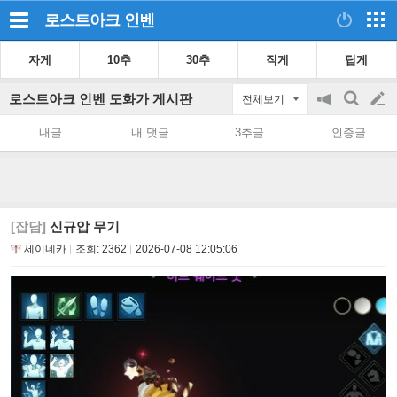
로스트아크
인벤
자게
10추
30추
직게
팁게
로스트아크 인벤 도화가 게시판
전체보기
공
검
글
지
색
내글
내 댓글
3추글
인증글
on/off
쓰
기
[잡담]
신규압 무기
세이네카
조회:
2362
2026-07-08 12:05:06