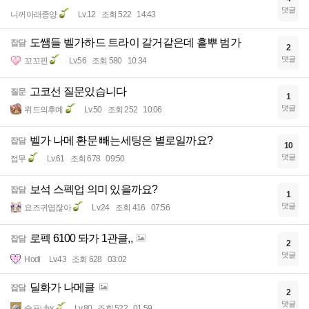
댓글
니꺼아래종양
Lv.12
조회 522
14:43
도쌤들 벨가하드 트라이 갈거같은데 흩뿌 범가
잡담
2
댓글
꼬꼬핀
Lv.56
조회 580
10:34
고코선 질문있습니다
질문
1
댓글
위드의후예
Lv.50
조회 252
10:06
벨가 나메 환문 빼는세팅은 별로일까요?
잡담
10
댓글
접무
Lv.61
조회 678
09:50
보석 스펙업 의미 있을까요?
잡담
1
댓글
요즈귀엽잖아
Lv.24
조회 416
07:56
로펙 6100 돠가 1관클,,
잡담
2
댓글
Hodi
Lv.43
조회 628
03:02
딜화가 나메클
잡담
2
댓글
슬프네w
Lv.80
조회 522
01:59