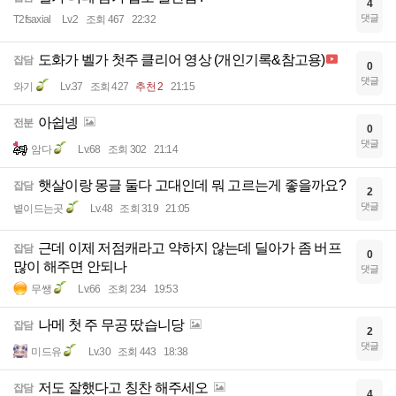
4
댓글
T2fsaxial
Lv.2
조회 467
22:32
도화가 벨가 첫주 클리어 영상 (개인기록&참고용)
잡담
0
댓글
와기
Lv.37
조회 427
추천 2
21:15
아쉽넹
전분
0
댓글
암다
Lv.68
조회 302
21:14
햇살이랑 몽글 둘다 고대인데 뭐 고르는게 좋을까요?
잡담
2
댓글
볕이드는곳
Lv.48
조회 319
21:05
근데 이제 저점캐라고 약하지 않는데 딜아가 좀 버프
잡담
0
많이 해주면 안되나
댓글
무쌩
Lv.66
조회 234
19:53
나메 첫 주 무공 땄습니당
잡담
2
댓글
미드유
Lv.30
조회 443
18:38
저도 잘했다고 칭찬 해주세오
잡담
4