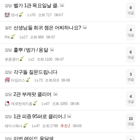
벨가 1관 목요일날 클.
잡담
0
댓글
덴네
Lv.70
조회 717
08-07
선생님들 희귀 젬은 어찌하나요?
질문
4
댓글
Fric
Lv.27
조회 669
08-07
흩뿌 / 범가 / 옹달
잡담
6
댓글
붓콩콩이
Lv.2
조회 1100
08-07
각구돌 질문드립니다
잡담
3
댓글
타임리스
Lv.73
조회 618
08-06
2관 부캐팟 클리어
잡담
4
댓글
제로한계치좀
Lv.47
조회 1055
08-06
1관 피증 95퍼로 클리어..!
잡담
13
댓글
돼지사육사
Lv.47
조회 1799
추천 2
08-06
이번 레이드 옹달샘
잡담