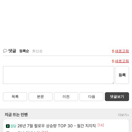
댓글
등록순
|
최신순
새로고침
새로고침
등록
목록
본문
이전
다음
댓글보기
지금 뜨는 인벤
더보기+
[14]
26년 7월 팔로우 상승량 TOP 30 - 월간 치지직
잡담