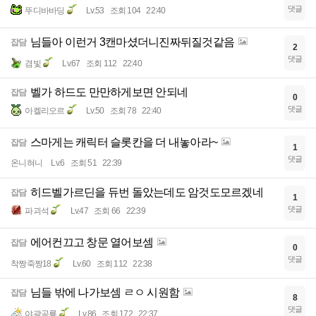
댓글
뚜디바바딩
Lv.53
조회 104
22:40
님들아 이런거 3캔마셨더니진짜뒤질것같음
잡담
2
댓글
겸빛
Lv.67
조회 112
22:40
벨가 하드도 만만하게보면 안되네
잡담
0
댓글
아켈리오르
Lv.50
조회 78
22:40
스마게는 캐릭터 슬롯칸을 더 내놓아라~
잡담
1
댓글
온니혀니
Lv.6
조회 51
22:39
히드벨가르딘을 듀번 돌았는데도 암것도모르겠네
잡담
1
댓글
파괴석
Lv.47
조회 66
22:39
에어컨끄고 창문 열어보셈
잡담
0
댓글
착짱죽짱18
Lv.60
조회 112
22:38
님들 밖에 나가보셈 ㄹㅇ 시원함
잡담
8
댓글
야광공룡
Lv.86
조회 172
22:37