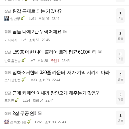
완갑 특재로 되는 거였냐?
잡담
1
댓글
설난향
Lv.61
조회 46
22:46
님들 나메 2관 무력어떄요
잡담
3
댓글
가지피자
Lv.5
조회 51
22:46
L5900 데헌 나메 클리어 로펙 평균 6100파티
잡담
0
댓글
반묶음건슬
Lv.7
조회 88
추천 1
22:45
점화소서한테 320줄 카운터, 저가 기믹 시키지 마라
잡담
4
댓글
소서상향점
Lv.33
조회 78
22:44
근데 카페인 이새끼 잠안오게 해주는거 맞음?
잡담
2
댓글
포장연
Lv.34
조회 54
22:44
2잡 무공 완!!
잡담
1
댓글
초록빛레몬
Lv.66
조회 93
22:43