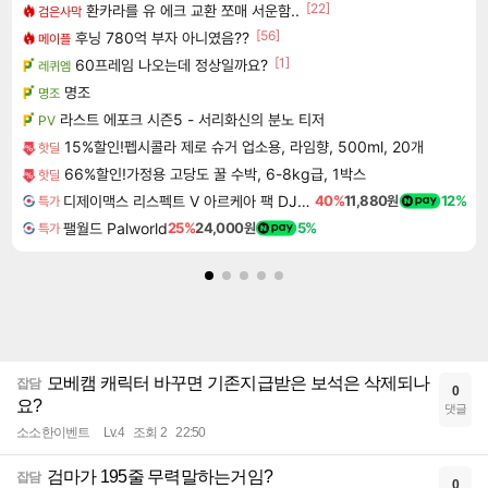
[22]
환카라를 유 에크 교환 쪼매 서운함..
검은사막
[56]
후닝 780억 부자 아니였음??
메이플
[1]
60프레임 나오는데 정상일까요?
레퀴엠
명조
명조
라스트 에포크 시즌5 - 서리화신의 분노 티저
PV
15%할인!펩시콜라 제로 슈거 업소용, 라임향, 500ml, 20개
핫딜
66%할인!가정용 고당도 꿀 수박, 6-8kg급, 1박스
핫딜
디제이맥스 리스펙트 V 아르케아 팩 DJMAX RESPECT V Arcaea Pack DLC
40%
11,880원
12%
특가
팰월드 Palworld
25%
24,000원
5%
특가
모베캠 캐릭터 바꾸면 기존지급받은 보석은 삭제되나
잡담
0
요?
댓글
소소한이벤트
Lv.4
조회 2
22:50
검마가 195줄 무력말하는거임?
잡담
0