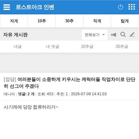
로스트아크
인벤
자게
10추
30추
직게
팁게
자유 게시판
전체보기
공
검
글
지
색
내글
내 댓글
10추글
30추글
on/off
쓰
기
[잡담]
여러분들이 소중하게 키우시는 캐릭터들 직업차이로 단단
히 선그어 주겠다
데니아
댓글: 2 개
조회:
453
추천:
1
2026-07-09 14:41:03
사기캐에 당장 합류하라거~