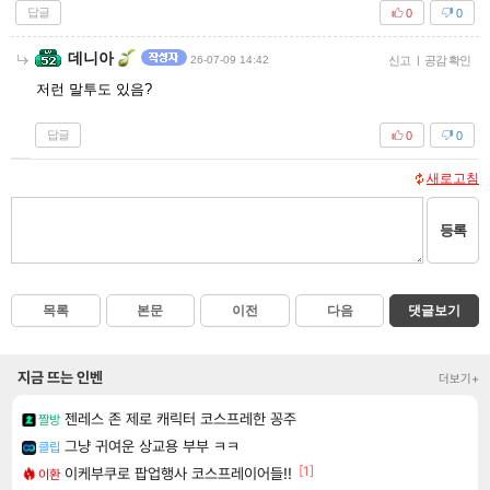
답글
0
0
데니아
26-07-09 14:42
신고
|
공감 확인
저런 말투도 있음?
답글
0
0
새로고침
등록
목록
본문
이전
다음
댓글보기
지금 뜨는 인벤
더보기+
젠레스 존 제로 캐릭터 코스프레한 꽁주
짤방
그냥 귀여운 상교용 부부 ㅋㅋ
클립
[1]
이케부쿠로 팝업행사 코스프레이어들!!
이환