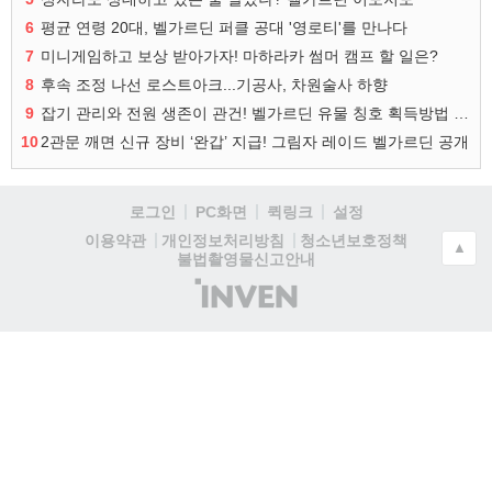
6
평균 연령 20대, 벨가르딘 퍼클 공대 '영로티'를 만나다
7
미니게임하고 보상 받아가자! 마하라카 썸머 캠프 할 일은?
8
후속 조정 나선 로스트아크...기공사, 차원술사 하향
9
잡기 관리와 전원 생존이 관건! 벨가르딘 유물 칭호 획득방법 정리
10
2관문 깨면 신규 장비 ‘완갑’ 지급! 그림자 레이드 벨가르딘 공개
로그인
PC화면
퀵링크
설정
청소년보호정책
이용약관
개인정보처리방침
▲
불법촬영물신고안내
(주)
인
벤