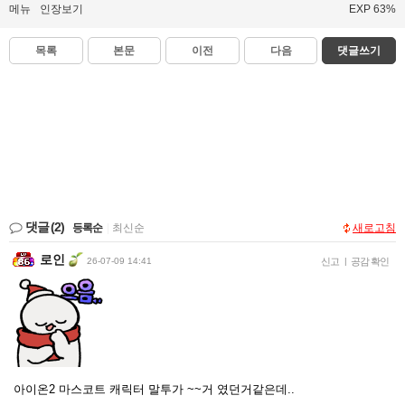
메뉴
인장보기
EXP 63%
목록
본문
이전
다음
댓글쓰기
댓글
(2)
등록순
|
최신순
새로고침
로인
26-07-09 14:41
신고
|
공감 확인
아이온2 마스코트 캐릭터 말투가 ~~거 였던거같은데..