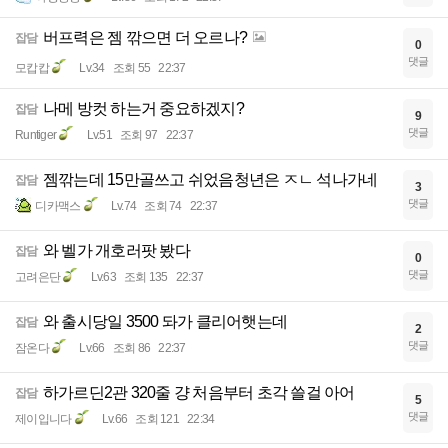
버프력은 젬 깎으면 더 오르나?
잡담
0
댓글
모캅캅
Lv.34
조회 55
22:37
나메 방컷 하는거 중요하겠지?
잡담
9
댓글
Runtiger
Lv.51
조회 97
22:37
젬깎는데 15만골쓰고 쉬었음청년은 ㅈㄴ 석나가네
잡담
3
댓글
디카맥스
Lv.74
조회 74
22:37
와 벨가 개호러팟 봤다
잡담
0
댓글
고려은단
Lv.63
조회 135
22:37
와 출시당일 3500 돠가 클리어햇는데
잡담
2
댓글
잠온다
Lv.66
조회 86
22:37
하가르딘2관 320줄 걍 처음부터 초각 쓸걸 아어
잡담
5
댓글
제이입니다
Lv.66
조회 121
22:34