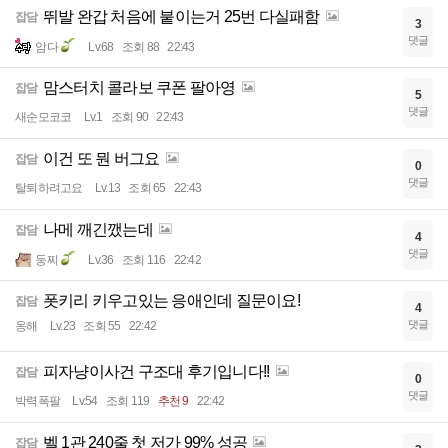
뛰발 완갑 처음에 붙이는거 25번 다실패함
잡담
3
댓글
암다
Lv.68
조회 88
22:43
맘스터치 콜라보 쿠폰 팔아영
잡담
5
댓글
새순모코코
Lv.1
조회 90
22:43
이건 또 뭔 버그요
잡담
0
댓글
탈퇴하려고요
Lv.13
조회 65
22:43
나메 깨긴깼는데
잡담
4
댓글
둥찌
Lv.36
조회 116
22:42
폿키리 키우고있는 응애인데 질문이요!
잡담
4
댓글
옹해
Lv.23
조회 55
22:42
피자냥이사건 구조대 후기입니다!!
잡담
0
댓글
박력폭팔
Lv.54
조회 119
추천 9
22:42
벨 1관 240줄 첫 저가 99% 성공
잡담