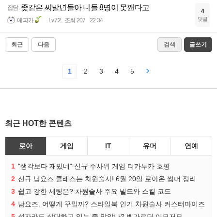
좆같은 씨발년들아 니들 8명이 못깬다고
잡담
4
댓글
에피카
Lv.72
조회 207
22:34
최근
다음
검색
글쓰기
1
2
3
4
5
최근 HOT한 콘텐츠
로아
게임
IT
유머
연예
1
"생각보다 재밌네" 신규 주사위 게임 티카투카 호평
2
신규 남요즈 클래스는 차원술사! 6월 20일 로아온 썸머 정리
3
쉽고 강한 세팅은? 차원술사 주요 빌드와 스킬 코드
4
남요즈, 어떻게 꾸밀까? 스타일북 인기 차원술사 커스터마이즈
5
성자라도 상대하고 있는 줄 알았나? 벨가르딘 이모저모