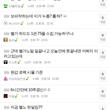
3
댓글
13월32일
Lv.93
조회 86
22:42
보피작하는데 이거 누름? 롤쳐?
잡담
5
댓글
에스리아
Lv.85
조회 91
22:41
벨가 하드도 1관 75줄 스킵 가능하구나;
잡담
0
댓글
슬감
Lv.79
조회 70
22:41
근데 벨가노말 일끝나고 오늘안에 못끝내면 어쩌지 이
잡담
3
러고있는데
댓글
리스톤
Lv.25
조회 56
22:41
완갑 로펙 시뮬 기준
잡담
0
댓글
야성외길인생
Lv.68
조회 54
22:40
6시간만에 10추갱신ㄷㄷ
잡담
0
댓글
아델
Lv.74
조회 55
22:40
지금 벨노 랏딜임??
잡담
1