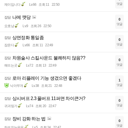
댓글
제이입니다
Lv.66
조회 11
22:50
나메 깻당
잡담
0
댓글
요호냥
Lv.9
조회 26
22:50
상면정화 통일좀
잡담
0
댓글
잠온다
Lv.66
조회 11
22:49
차원술사 스킬사운드 불쾌하지 않음??
잡담
0
댓글
해뜨는곳
Lv.72
조회 13
22:49
로아 리플레이 기능 생겼으면 좋겠다
잡담
1
댓글
닉아무개
Lv.38
조회 21
22:48
상시버프 2.3 풀버프 11퍼면 차이큰거?
잡담
0
댓글
귀괴띵가
Lv.74
조회 20
22:47
장비 강화 하는 법
잡담
0
댓글
하프치는유우
Lv.5
조회 24
22:47