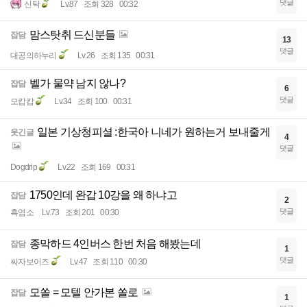
댓글
신탁
Lv.87
조회 328
00:32
맘스탓취 드신분들
잡담
13
댓글
대공의하누리
Lv.26
조회 135
00:31
벨가 물약 남지 않나?
잡담
6
댓글
모캅캅
Lv.34
조회 100
00:31
일본 기상청피셜 :한국아 니네가 원하는거 보내줄게
웃긴글
4
댓글
Dogdrip
Lv.22
조회 169
00:31
1750인데 완갑 10강을 왜 하냐고
잡담
2
댓글
흑염소
Lv.73
조회 201
00:30
종막하드 4인버스 한번 처음 해봤는데
잡담
1
댓글
싸자보이즈
Lv.47
조회 110
00:30
모쏠 = 모텔 안가본 쏠로
잡담
1