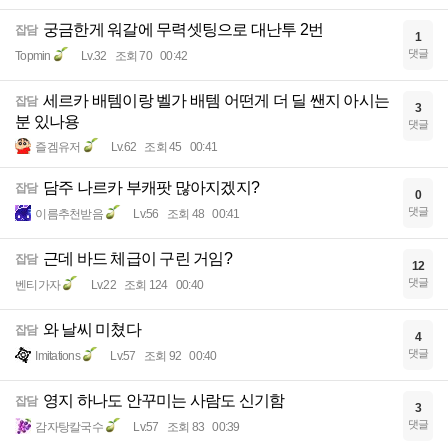
궁금한게 워갈에 무력셋팅으로 대난투 2번
잡담
1
댓글
Topmin
Lv.32
조회 70
00:42
세르카 배템이랑 벨가 배템 어떤게 더 딜 쌘지 아시는
잡담
3
분 있나용
댓글
즐겜유저
Lv.62
조회 45
00:41
담주 나르카 부캐팟 많아지겠지?
잡담
0
댓글
이름추천받음
Lv.56
조회 48
00:41
근데 바드 체급이 구린 거임?
잡담
12
댓글
벤티가자
Lv.22
조회 124
00:40
와 날씨 미쳤다
잡담
4
댓글
Imitations
Lv.57
조회 92
00:40
영지 하나도 안꾸미는 사람도 신기함
잡담
3
댓글
감자탕칼국수
Lv.57
조회 83
00:39