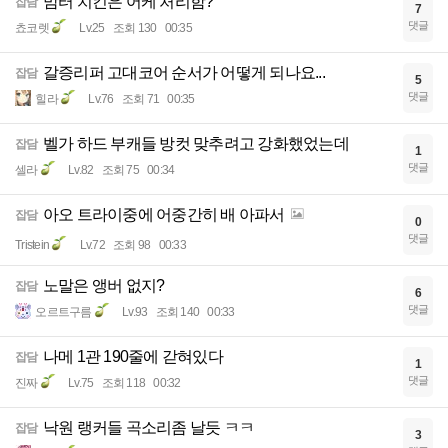
맘터 치킨은 어케 처리함?
잡담
7
댓글
쵸코렛
Lv.25
조회 130
00:35
갈증리퍼 고대코어 순서가 어떻게 되나요...
잡담
5
댓글
힐라
Lv.76
조회 71
00:35
벨가 하드 부캐들 방컷 맞추려고 강화했었는데
잡담
1
댓글
셀라
Lv.82
조회 75
00:34
아오 트라이중에 어중간히 배 아파서
잡담
0
댓글
Tristein
Lv.72
조회 98
00:33
노말은 앵버 없지?
잡담
6
댓글
오르트구름
Lv.93
조회 140
00:33
나메 1관 190줄에 갇혀있다
잡담
1
댓글
진짜
Lv.75
조회 118
00:32
낙원 랭커들 곡소리좀 날듯 ㅋㅋ
잡담
3