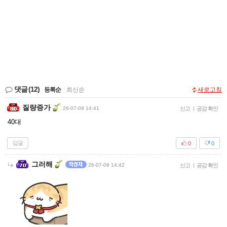
댓글
(12)
등록순
|
최신순
새로고침
질량증가
26-07-09 14:41
신고
|
공감 확인
40대
답글
0
0
그러해
26-07-09 14:42
신고
|
공감 확인