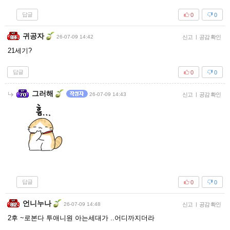
답글
0
0
귀공자
26-07-09 14:42
신고
|
공감 확인
21세기?
답글
0
0
그러해
26-07-09 14:43
신고
|
공감 확인
답글
0
0
언니누나
26-07-09 14:48
신고
|
공감 확인
2후 ~로본다 투애니원 아는세대가 ..어디까지더라