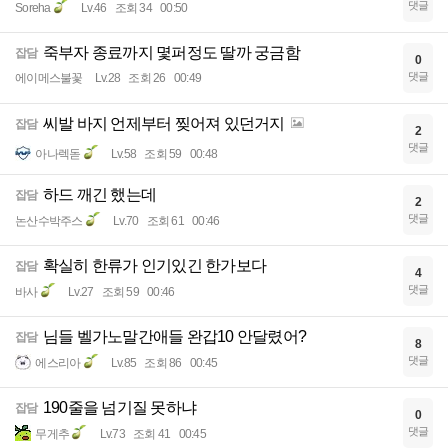
댓글
Soreha
Lv.46
조회 34
00:50
죽부자 종료까지 몇퍼정도 딸까 궁금함
잡담
0
댓글
에이메스불꽃
Lv.28
조회 26
00:49
씨발 바지 언제부터 찢어져 있던거지
잡담
2
댓글
아나렉돋
Lv.58
조회 59
00:48
하드 깨긴 했는데
잡담
2
댓글
논산수박주스
Lv.70
조회 61
00:46
확실히 한류가 인기있긴 한가보다
잡담
4
댓글
바사
Lv.27
조회 59
00:46
님들 벨가노말간애들 완갑10 안달렸어?
잡담
8
댓글
에스리아
Lv.85
조회 86
00:45
190줄을 넘기질 못하냐
잡담
0
댓글
무게추
Lv.73
조회 41
00:45