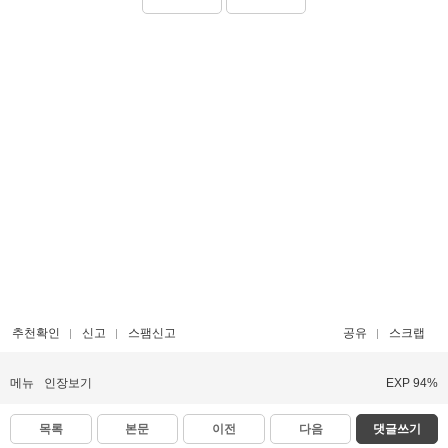
추천확인
신고
스팸신고
공유
스크랩
메뉴
인장보기
EXP 94%
목록
본문
이전
다음
댓글쓰기