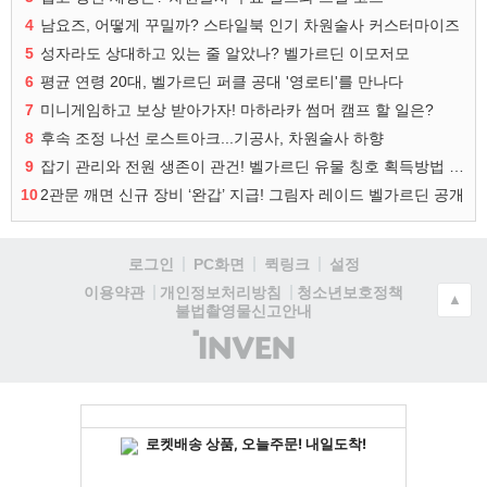
4
남요즈, 어떻게 꾸밀까? 스타일북 인기 차원술사 커스터마이즈
5
성자라도 상대하고 있는 줄 알았나? 벨가르딘 이모저모
6
평균 연령 20대, 벨가르딘 퍼클 공대 '영로티'를 만나다
7
미니게임하고 보상 받아가자! 마하라카 썸머 캠프 할 일은?
8
후속 조정 나선 로스트아크...기공사, 차원술사 하향
9
잡기 관리와 전원 생존이 관건! 벨가르딘 유물 칭호 획득방법 정리
10
2관문 깨면 신규 장비 ‘완갑’ 지급! 그림자 레이드 벨가르딘 공개
로그인
PC화면
퀵링크
설정
청소년보호정책
이용약관
개인정보처리방침
▲
불법촬영물신고안내
(주)
인
벤