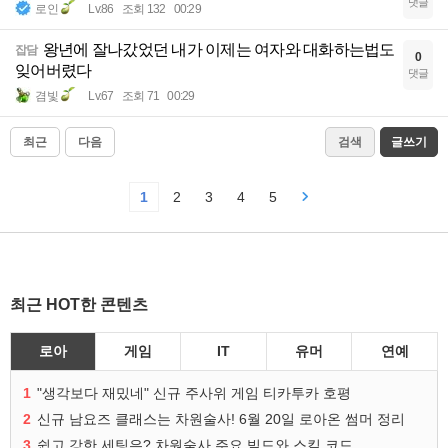
댓글
로인
Lv.86
조회 132
00:29
왕년에 잘나갔었던 내가 이제는 여자와 대화하는법도
잡담
0
잊어버렸다
댓글
겸빛
Lv.67
조회 71
00:29
최근
다음
검색
글쓰기
1
2
3
4
5
최근 HOT한 콘텐츠
로아
게임
IT
유머
연예
1
"생각보다 재밌네" 신규 주사위 게임 티카투카 호평
2
신규 남요즈 클래스는 차원술사! 6월 20일 로아온 썸머 정리
3
쉽고 강한 세팅은? 차원술사 주요 빌드와 스킬 코드