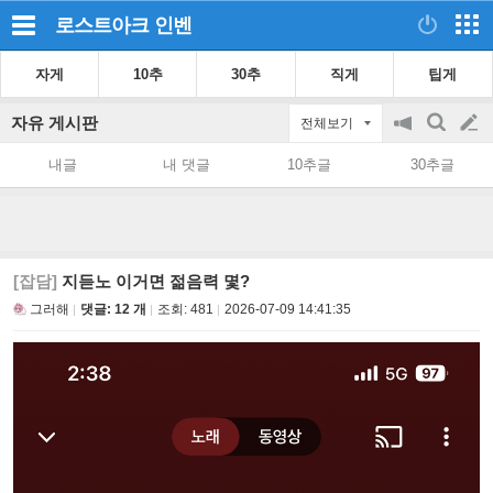
로스트아크
인벤
자게
10추
30추
직게
팁게
자유 게시판
전체보기
공
검
글
지
색
내글
내 댓글
10추글
30추글
on/off
쓰
기
[잡담]
지듣노 이거면 젊음력 몇?
그러해
댓글: 12 개
조회:
481
2026-07-09 14:41:35