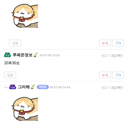
답글
0
0
루페온정보
26-07-09 14:42
신고
|
공감 확인
20후30초
답글
0
0
그러해
26-07-09 14:43
신고
|
공감 확인