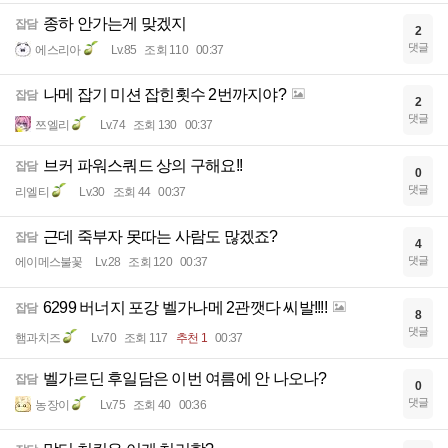
종하 안가는게 맞겠지
잡담
2
댓글
에스리아
Lv.85
조회 110
00:37
나메 잡기 미션 잡힌횟수 2번까지야?
잡담
2
댓글
쯔엘리
Lv.74
조회 130
00:37
브커 파워스쿼드 상의 구해요!!
잡담
0
댓글
리엘티
Lv.30
조회 44
00:37
근데 죽부자 못따는 사람도 많겠죠?
잡담
4
댓글
에이메스불꽃
Lv.28
조회 120
00:37
6299 버너지 포강 벨가나메 2관깻다 씨발!!!!
잡담
8
댓글
햄과치즈
Lv.70
조회 117
추천 1
00:37
벨가르딘 후일담은 이번 여름에 안 나오나?
잡담
0
댓글
농장이
Lv.75
조회 40
00:36