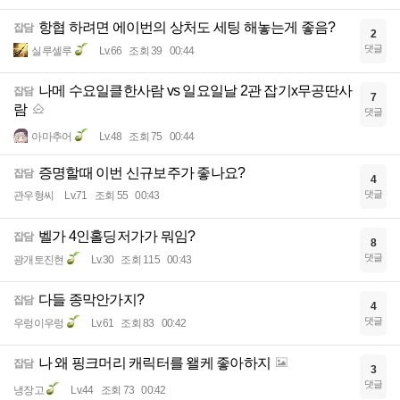
항협 하려면 에이번의 상처도 세팅 해놓는게 좋음?
잡담
2
댓글
실루셀루
Lv.66
조회 39
00:44
나메 수요일클한사람 vs 일요일날 2관 잡기x무공딴사
잡담
7
람
댓글
아마추어
Lv.48
조회 75
00:44
증명할때 이번 신규보주가 좋나요?
잡담
4
댓글
관우형씨
Lv.71
조회 55
00:43
벨가 4인홀딩저가가 뭐임?
잡담
8
댓글
광개토진현
Lv.30
조회 115
00:43
다들 종막안가지?
잡담
4
댓글
우렁이우렁
Lv.61
조회 83
00:42
나 왜 핑크머리 캐릭터를 왤케 좋아하지
잡담
3
댓글
냉장고
Lv.44
조회 73
00:42