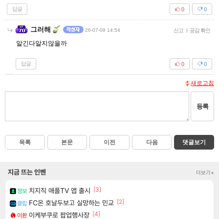
답글
0
0
그러해
26-07-09 14:54
신고
|
공감 확인
알긴다알지않을까
답글
0
0
새로고침
등록
목록
본문
이전
다음
댓글보기
지금 뜨는 인벤
더보기+
[3]
치지직 애플TV 앱 출시
정보
[2]
FC온 호날두보고 실망하는 민교
클립
[4]
이케부쿠로 팝업행사장
이환