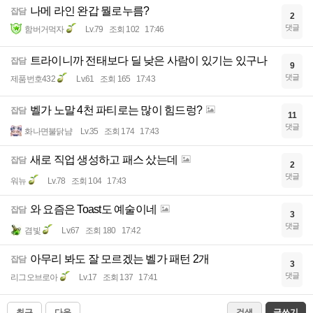
나메 라인 완갑 뭘로누름?
잡담
2
댓글
함버거먹자
Lv.79
조회 102
17:46
트라이니까 전태보다 딜 낮은 사람이 있기는 있구나
잡담
9
댓글
제품번호432
Lv.61
조회 165
17:43
벨가 노말 4천 파티로는 많이 힘드렁?
잡담
11
댓글
화나면불닭냠
Lv.35
조회 174
17:43
새로 직업 생성하고 패스 샀는데
잡담
2
댓글
워뉴
Lv.78
조회 104
17:43
와 요즘은 Toast도 예술이네
잡담
3
댓글
겸빛
Lv.67
조회 180
17:42
아무리 봐도 잘 모르겠는 벨가 패턴 2개
잡담
3
댓글
리그오브로아
Lv.17
조회 137
17:41
최근
다음
검색
글쓰기