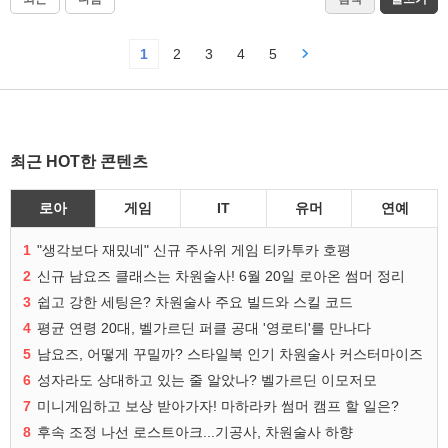
1
2
3
4
5
최근 HOT한 콘텐츠
로아
게임
IT
유머
연예
1
"생각보다 재밌네" 신규 주사위 게임 티카투카 호평
2
신규 남요즈 클래스는 차원술사! 6월 20일 로아온 썸머 정리
3
쉽고 강한 세팅은? 차원술사 주요 빌드와 스킬 코드
4
평균 연령 20대, 벨가르딘 퍼클 공대 '영로티'를 만나다
5
남요즈, 어떻게 꾸밀까? 스타일북 인기 차원술사 커스터마이즈
6
성자라도 상대하고 있는 줄 알았나? 벨가르딘 이모저모
7
미니게임하고 보상 받아가자! 마하라카 썸머 캠프 할 일은?
8
후속 조정 나선 로스트아크...기공사, 차원술사 하향