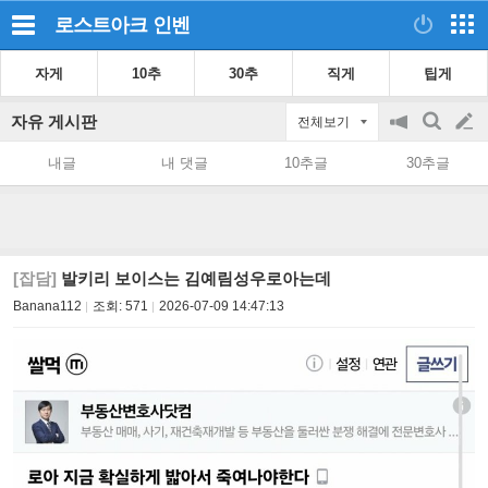
로스트아크
인벤
자게
10추
30추
직게
팁게
자유 게시판
전체보기
공
검
글
지
색
내글
내 댓글
10추글
30추글
on/off
쓰
기
[잡담]
발키리 보이스는 김예림성우로아는데
Banana112
조회:
571
2026-07-09 14:47:13