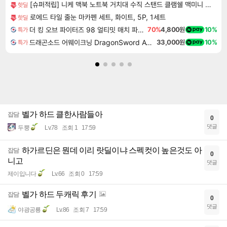
[슈퍼적립] 니케 맥북 노트북 거치대 수직 스탠드 클램쉘 맥미니 꽂이 세로 알루미늄 1슬롯 The Vertical
핫딜
로에드 타일 줄눈 마카펜 세트, 화이트, 5P, 1세트
핫딜
더 킹 오브 파이터즈 98 얼티밋 매치 파이널 에디션 THE KING OF FIGHTERS 98 ULTIMATE MATCH FINAL EDITION
70%
4,800원
10%
특가
드래곤소드 어웨이크닝 DragonSword Awakening
33,000원
10%
특가
벨가 하드 클한사람들아
잡담
0
댓글
두뿡
Lv.78
조회 1
17:59
하가르딘은 뭔데 이리 랏딜이냐 스펙컷이 높은것도 아
잡담
0
니고
댓글
제이입니다
Lv.66
조회 0
17:59
벨가 하드 두캐릭 후기
잡담
0
댓글
야광공룡
Lv.86
조회 7
17:59