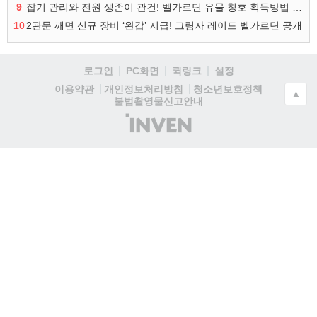
9
잡기 관리와 전원 생존이 관건! 벨가르딘 유물 칭호 획득방법 정리
10
2관문 깨면 신규 장비 ‘완갑’ 지급! 그림자 레이드 벨가르딘 공개
로그인
PC화면
퀵링크
설정
청소년보호정책
이용약관
개인정보처리방침
▲
불법촬영물신고안내
(주)
인
벤