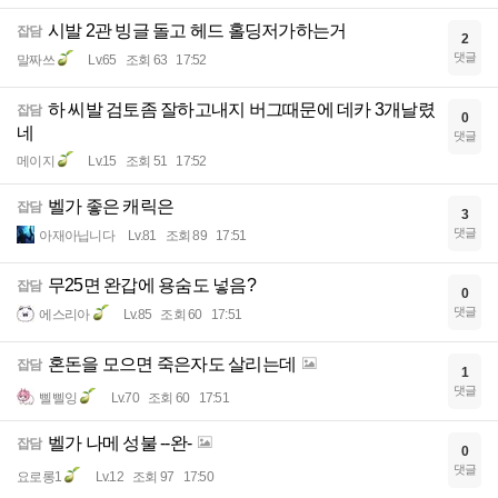
시발 2관 빙글 돌고 헤드 홀딩저가하는거
잡담
2
댓글
말짜쓰
Lv.65
조회 63
17:52
하 씨발 검토좀 잘하고내지 버그때문에 데카 3개날렸
잡담
0
네
댓글
메이지
Lv.15
조회 51
17:52
벨가 좋은 캐릭은
잡담
3
댓글
아재아닙니다
Lv.81
조회 89
17:51
무25면 완갑에 용숨도 넣음?
잡담
0
댓글
에스리아
Lv.85
조회 60
17:51
혼돈을 모으면 죽은자도 살리는데
잡담
1
댓글
삘삘잉
Lv.70
조회 60
17:51
벨가 나메 성불 --완-
잡담
0
댓글
요로롱1
Lv.12
조회 97
17:50