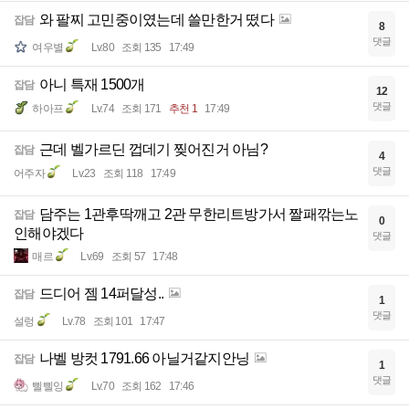
와 팔찌 고민중이였는데 쓸만한거 떴다
잡담
8
댓글
여우별
Lv.80
조회 135
17:49
아니 특재 1500개
잡담
12
댓글
하아프
Lv.74
조회 171
추천 1
17:49
근데 벨가르딘 껍데기 찢어진거 아님?
잡담
4
댓글
어주자
Lv.23
조회 118
17:49
담주는 1관후딱깨고 2관 무한리트방가서 짤패깎는노
잡담
0
인해야겠다
댓글
매르
Lv.69
조회 57
17:48
드디어 젬 14퍼달성..
잡담
1
댓글
설렁
Lv.78
조회 101
17:47
나벨 방컷 1791.66 아닐거같지안닝
잡담
1
댓글
삘삘잉
Lv.70
조회 162
17:46