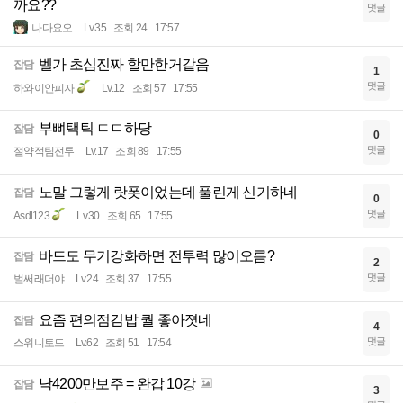
까요??
댓글
나다요오
Lv.35
조회 24
17:57
벨가 초심진짜 할만한거같음
잡담
1
댓글
하와이안피자
Lv.12
조회 57
17:55
부뼈택틱 ㄷㄷ하당
잡담
0
댓글
절약적팀전투
Lv.17
조회 89
17:55
노말 그렇게 랏폿이었는데 풀린게 신기하네
잡담
0
댓글
Asdl123
Lv.30
조회 65
17:55
바드도 무기강화하면 전투력 많이오름?
잡담
2
댓글
벌써래더야
Lv.24
조회 37
17:55
요즘 편의점김밥 퀄 좋아졋네
잡담
4
댓글
스위니토드
Lv.62
조회 51
17:54
낙4200만보주 = 완갑 10강
잡담
3