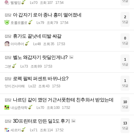
댓글
삘삘잉
Lv.70
조회 107
17:54
아 갑자기 로아 종나 흥미 떨어졌네
잡담
2
댓글
호롤로롤로
Lv.79
조회 79
17:54
휴가도 끝낫네 띠발 쌰갈
잡담
0
댓글
아마추어
Lv.48
조회 35
17:53
벨노 왜갑자기 랏딜인게냐?
잡담
1
댓글
그분
Lv.73
조회 89
17:53
로펙 팔찌 퍼센트 바뀌나요?
잡담
1
댓글
앗이건사야해
Lv.22
조회 43
17:53
나르딘 같이 깼던 거근서풋한테 친추와서 받았는데
잡담
10
댓글
내삼춘재학
Lv.70
조회 100
17:52
3D프린터로 만든 딜1도 후기
잡담
13
댓글
세르카
Lv.71
조회 114
17:52