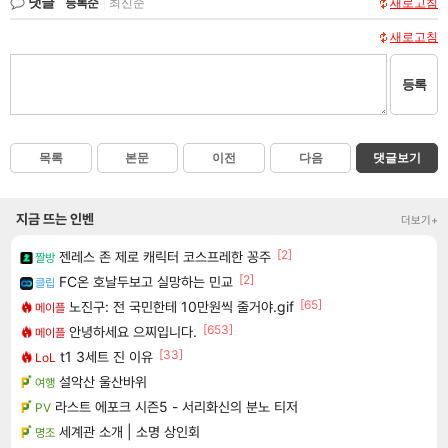
댓글
등록순
|
최신순
새로고침
새로고침
등록
목록
본문
이전
다음
댓글보기
지금 뜨는 인벤
더보기+
[2]
젠레스 존 제로 캐릭터 코스프레한 꽁주
짤방
[2]
FC온 호날두보고 실망하는 민교
클립
[65]
노진구: 전 국민한테 10만원씩 줄거야.gif
메이플
[653]
안녕하세요 으찌입니다.
메이플
[33]
t1 3세트 진 이유
LoL
설악산 울산바위
여행
라스트 에포크 시즌5 - 서리화신의 분노 티저
PV
세계관 소개 | 소명 상인회
명조