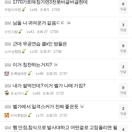
1770가토매칭가면3천폿바글바글한데
잡담
0
댓글
우렁이우렁
Lv.61
조회 5
17:59
님들 나 귀여운거 같음ㄷㄷ
잡담
3
댓글
수인사람
Lv.41
조회 27
17:58
근데 무공연습 클x인 방들은
잡담
0
댓글
소서상향점
Lv.33
조회 37
17:58
이거 칭찬하는거지?
잡담
2
댓글
초록빛레몬
Lv.66
조회 35
17:57
내가 쌀먹인데? 이거 벨가 나메 가짐?
잡담
0
댓글
초보거너
Lv.63
조회 24
17:57
벨가에서 일격스커가 진짜 좋은듯
잡담
2
댓글
어익후탐정
Lv.73
조회 25
17:57
쨈 안정,침식으로 발사대하고 어떤걸로 고점올리면 될
잡담
4