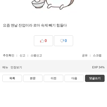
요즘 맨날 잔업이라 로아 숙제 빼기 힘들다
0
0
추천확인
신고
스팸신고
공유
스크랩
메뉴
인장보기
EXP 34%
목록
본문
이전
다음
댓글쓰기