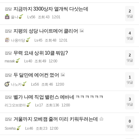
지금까지 3300상자 열개씩 다삿는데
잡담
2
댓글
을냐
Lv.56
조회 43
12:01
지평의 성당 나이트메어 클리어
잡담
4
댓글
나옹이당
Lv.45
조회 48
12:01
무력 요새 상위 10클 뭐임?
잡담
2
댓글
masak
Lv.40
조회 49
12:00
두 달만에 에어컨 껐어
잡담
1
댓글
나노카
Lv.56
조회 46
12:00
벨가 나메 직업 밸런스 에바네 ㅋㅋㅋㅋㅋㅋ
잡담
3
댓글
리그오브로아
Lv.17
조회 136
12:00
겨울까지 모베캠 줄꺼 미리 키워두려는데
잡담
0
댓글
Soreha
Lv.46
조회 23
12:00