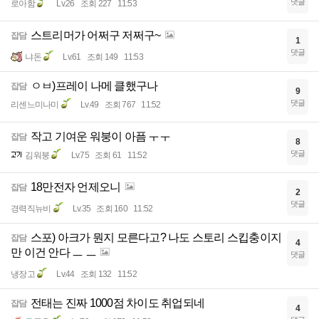
댓글
로아함
Lv.26
조회 227
11:53
스트리머가 어쩌구 저쩌구~
잡담
1
댓글
냐돈
Lv.61
조회 149
11:53
ㅇㅂ)프레이 나메 클했구나
잡담
9
댓글
리센느미나미
Lv.49
조회 767
11:52
작고 기여운 워붕이 아픔 ㅜㅜ
잡담
8
댓글
김워붕
Lv.75
조회 61
11:52
18만전자 언제오니
잡담
2
댓글
경력직뉴비
Lv.35
조회 160
11:52
스포) 아크가 뭔지 모른다고? 나도 스토리 스킵충이지
잡담
4
만 이건 안다 ㅡ ㅡ
댓글
냉장고
Lv.44
조회 132
11:52
전태는 진짜 1000점 차이도 취업되네
잡담
4