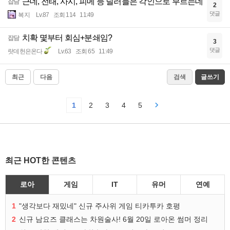
근데, 전태, 사시, 피메 등 딜러들은 각인으로 부르는데
잡담
2
댓글
복지
Lv.87
조회 114
11:49
치확 몇부터 회심+분쇄임?
잡담
3
댓글
랏데헌은온다
Lv.63
조회 65
11:49
최근
다음
검색
글쓰기
1
2
3
4
5
최근 HOT한 콘텐츠
로아
게임
IT
유머
연예
1
"생각보다 재밌네" 신규 주사위 게임 티카투카 호평
2
신규 남요즈 클래스는 차원술사! 6월 20일 로아온 썸머 정리