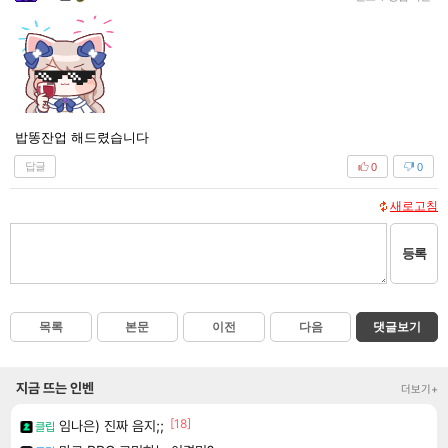
밥똥잔업 해드렸습니다
답글
0
0
새로고침
등록
목록
본문
이전
다음
댓글보기
지금 뜨는 인벤
더보기+
[18]
임나은) 진짜 음지;;
클립