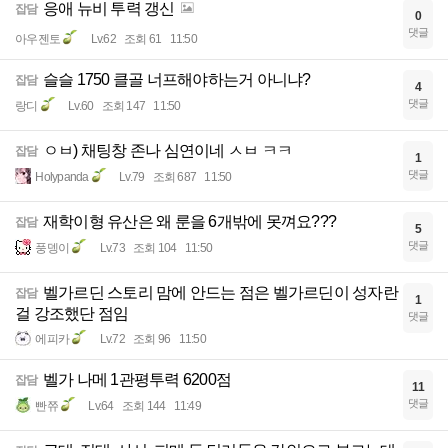
응애 뉴비 투력 갱신
잡담
0
댓글
아우젠토
Lv.62
조회 61
11:50
슬슬 1750 클골 너프해야하는거 아니냐?
잡담
4
댓글
랑디
Lv.60
조회 147
11:50
ㅇㅂ) 채팅창 존나 심연이네 ㅅㅂ ㅋㅋ
잡담
1
댓글
Holypanda
Lv.79
조회 687
11:50
재학이형 유산은 왜 룬을 6개밖에 못껴요???
잡담
5
댓글
풍뎅이
Lv.73
조회 104
11:50
벨가르딘 스토리 맘에 안드는 점은 벨가르딘이 성자란
잡담
1
걸 강조했단 점임
댓글
에피카
Lv.72
조회 96
11:50
벨가 나메 1관평투력 6200점
잡담
11
댓글
빤쮸
Lv.64
조회 144
11:49