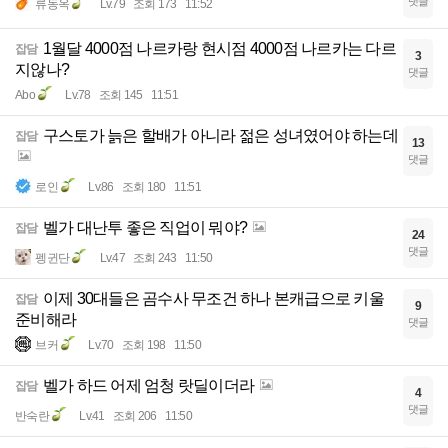
댓글
류동옥
Lv.79
조회 173
11:52
1월달 4000점 나르카랑 현시점 4000점 나르카는 다르
잡담
3
지않나?
댓글
Abo
Lv.78
조회 145
11:51
구스토가 늙은 할배가 아니라 젊은 성녀였어야 하는데
잡담
13
댓글
로인
Lv.86
조회 180
11:51
벨가 대난투 좋은 직업이 뭐야?
잡담
24
댓글
펭귄단
Lv.47
조회 243
11:50
이제 30대들은 곰수사 무조건 하나 본캐급으로 키울
잡담
9
준비해라
댓글
브커
Lv.70
조회 198
11:50
벨가 하드 어제 엄청 랏딜이더라
잡담
4
댓글
반숙란
Lv.41
조회 206
11:50