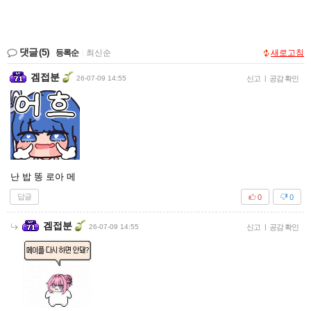
댓글
(5)
등록순
|
최신순
새로고침
겜접분
26-07-09 14:55
신고
|
공감 확인
난 밥 똥 로아 메
답글
0
0
겜접분
26-07-09 14:55
신고
|
공감 확인