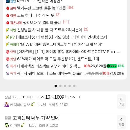
마크 RPG 고민하는 이경민?
클립
[64]
벨가부턴 고코랜 밸류 높아진듯
로아
[2]
코드 하나 더 추가 된 듯
이환
[11]
생각보다 옷 퀄리티 좋네
검은사막
[2]
선생님들 차 시동 끌 때 꾸르륵소리나는데
차벤
[페르소나5: 더 팬텀 X] 괴도 영상 l 타카마키 안·댄싱 스타
PV
‘GTA 6’ 예판 흥행…테이크투 “내부 예상 크게 넘어”
해외겜
[메가위크] [1+1] 헤이홈 홈캠 홈카메라 스마트폰CCTV Pro+ 5MP
핫딜
61%툭가 에어르 더 그램 무선청소기, 샌드스톤, 1개
핫딜
디제이맥스 리스펙트 V V 리버티 5 팩 DJMAX RESPECT V V Liberty 5 Pack DLC
10%
26,820원
12%
특가
귀무자 웨이 오브 더 소드 예약구매 Onimusha Way of the Sword
79,800원
10%
71,820원
특가
ㅇㄴㅃ ㅂㄴㄱㅈ 10 ~ 100만 ㄹㅈㄱ
잡담
0
댓글
캐치티니핑보
Lv.84
조회 3
12:02
고객센터 너무 기약 없네
잡담
0
댓글
리마인
Lv.86
조회 8
12:02