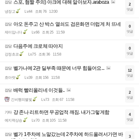
스포, 혐짤 주의) 아크에 대해 알아보자.araboza
잡담
2
댓글
냉장고
Lv.44
조회 76
12:00
아오 돈주고 산 박스 열쇠도 검은화면 더럽게 처 뜨네
잡담
0
댓글
제이입니다
Lv.66
조회 25
11:59
다음주에 크로체 따야지
잡담
0
댓글
강정초코
Lv.75
조회 36
11:58
벨가나메 2관 딜부족 때문에 너무 힘들어요...
잡담
12
댓글
흐아럇
Lv.39
조회 156
11:58
배럭 빨리올리네 이것들..
잡담
2
댓글
긴비행의별빛
Lv.73
조회 67
11:58
걍 존나 리트하면 무공업적 깨짐. 내가그렇게함
기타
4
댓글
예지력상승
Lv.70
조회 105
11:58
벨가 1주차에 노말갔는데 2주차에 하드올려서가면 바
잡담
3