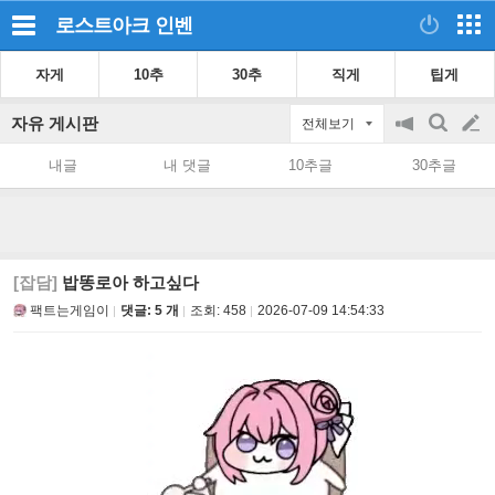
로스트아크
인벤
자게
10추
30추
직게
팁게
자유 게시판
전체보기
공
검
글
지
색
내글
내 댓글
10추글
30추글
on/off
쓰
기
[잡담]
밥똥로아 하고싶다
팩트는게임이
댓글: 5 개
조회:
458
2026-07-09 14:54:33