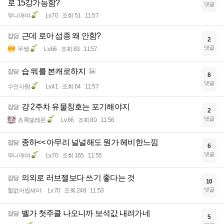
로 15강가능함?
댓글
무니애여
Lv.70
조회 51
11:57
근데 로아 섭종 왜 안함?
잡담
2
댓글
무쌩
Lv.66
조회 83
11:57
습 뭐를 본캐로하지
잡담
8
댓글
수인사람
Lv.41
조회 64
11:57
걍 2주차 유물칭호는 포기해야지
잡담
2
댓글
초록빛레몬
Lv.66
조회 80
11:56
종하<< 아무리 널널해도 뭔가 헤비한느낌
잡담
6
댓글
무니애여
Lv.70
조회 165
11:55
의외로 러브젤보다 쓰기 좋다는 것
잡담
10
댓글
힐없어씹새야
Lv.70
조회 248
11:53
벨가 첫주클 나오니까 보석값 내려가네
잡담
5