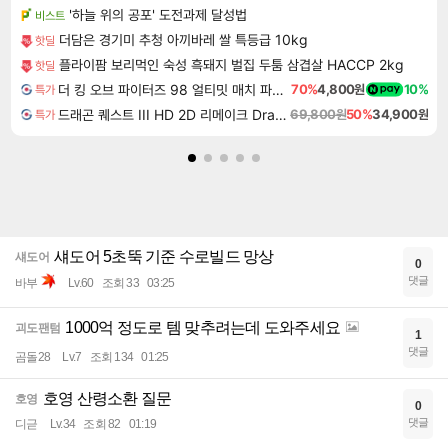
'하늘 위의 공포' 도전과제 달성법
비스트
더담은 경기미 추청 아끼바레 쌀 특등급 10kg
핫딜
플라이팜 보리먹인 숙성 흑돼지 벌집 두툼 삼겹살 HACCP 2kg
핫딜
더 킹 오브 파이터즈 98 얼티밋 매치 파이널 에디션 THE KING OF FIGHTERS 98 ULTIMATE MATCH FINAL EDITION
70%
4,800원
10%
특가
드래곤 퀘스트 III HD 2D 리메이크 Dragon Quest III HD 2D Remake
69,800원
50%
34,900원
특가
섀도어 5초뚝 기준 수로빌드 망상
섀도어
0
댓글
바부
Lv.60
조회 33
03:25
1000억 정도로 템 맞추려는데 도와주세요
괴도팬텀
1
댓글
곰돌28
Lv.7
조회 134
01:25
호영 산령소환 질문
호영
0
댓글
디귿
Lv.34
조회 82
01:19