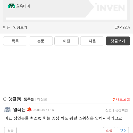
흐윽마아
메뉴
인장보기
EXP 22%
목록
본문
이전
다음
댓글쓰기
댓글
(9)
등록순
|
최신순
새로고침
열쇠는
25-03-15 11:26
신고
|
공감 확인
아뇨 장인분들 최소컷 치는 영상 봐도 웨펖 스위칭은 안하시더라고요
답글
0
0