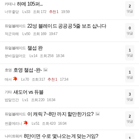
하메 105퍼...
카데나
2
댓글
너무좋당
Lv.33
조회 172
추천 1
19:59
22성 블레이드 공공공 5줄 보조 삽니다
듀얼블레이드
0
댓글
적군와해
Lv.50
조회 169
19:47
챌섭 완
듀얼블레이드
1
댓글
분바잘걸어요
Lv.14
조회 258
18:34
호영 챌섭 -완-
호영
1
댓글
매서
Lv.70
조회 317
추천 1
17:34
섀도어 vs 듀블
기타
3
댓글
밥알인간
Lv.1
조회 220
16:34
이 캐릭 7~8만 까지 할만한가요?
듀얼블레이드
2
댓글
썬콜메리니
Lv.51
조회 420
16:04
8만이면 수로 몇나오는게 맞는거임?
나이트워커
1