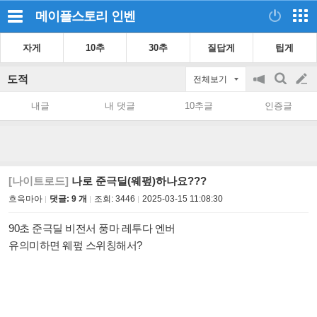
메이플스토리
인벤
자게
10추
30추
질답게
팁게
도적
전체보기
공
검
글
지
색
내글
내 댓글
10추글
인증글
on/off
쓰
기
[나이트로드]
나로 준극딜(웨펖)하나요???
흐윽마아
댓글: 9 개
조회:
3446
2025-03-15 11:08:30
90초 준극딜 비전서 풍마 레투다 엔버
유의미하면 웨펖 스위칭해서?