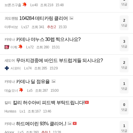
댓글
브론즈구출
Lv.40
조회 218
15:48
104284 데티카링 클리어
괴도팬텀
2
댓글
마루바보
Lv.17
조회 341
추천 2
15:33
카데나 야누스 30렙 찍으시나요?
카데나
3
댓글
이뤄
Lv.72
조회 280
15:31
무아지경중에 바인드 부드럽게들 되시나요?
섀도어
2
댓글
서포터
Lv.74
조회 285
15:29
카데나 딜 점유율
카데나
1
댓글
데슬오너
Lv.5
조회 287
15:00
칼리 허수아비 피드백 부탁드립니다!
칼리
0
댓글
Hunisss
Lv.1
조회 167
13:46
하드메이린 93% 클리어..!
카데나
1
댓글
Adorar
Lv.5
조회 260
추천 1
13:28