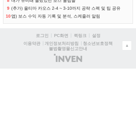
8
내가 뉴비때 몰랐었던 보스 꿀팁들
9
(추가) 울티마 카오스 2-4 ~ 3-10까지 공략 스펙 및 팁 공유
10
앱) 보스 수익 자동 기록 및 분석, 스케줄러 알림
로그인
PC화면
퀵링크
설정
청소년보호정책
이용약관
개인정보처리방침
▲
불법촬영물신고안내
(주)
인
벤