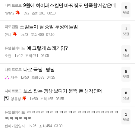
9월에 하이퍼스킬만 바꿔줘도 만족할거같은데
나이트로드
0
댓글
Nyan2
Lv.2
조회 291
08:10
스킬들이 딜 증발 투성이들임
괴도팬텀
1
댓글
쮸니
Lv.43
조회 480
07:10
얘 그렇게 쓰레기임?
듀얼블레이드
6
댓글
호언
Lv.12
조회 971
06:05
나로 극딜 , 평딜
나이트로드
5
댓글
개촉
Lv.50
조회 678
04:35
보스 잡는 영상 보다가 문뜩 든 생각인데
나이트로드
8
댓글
양유성
Lv.50
조회 465
03:55
ㅋㅋㅋㅋㅋㅋㅋㅋㅋㅋㅋㅋㅋㅋㅋㅋㅋㅋㅋㅋ
듀얼블레이드
1
ㅋㅋㅋㅋㅋㅋ
댓글
렌아가입양자
Lv.26
조회 454
03:39