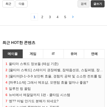
최근
다음
검색
글쓰기
1
2
3
4
5
최근 HOT한 콘텐츠
메이플
게임
IT
유머
연예
1
울티마 스쿼드 정보들 (테섭 기준)
2
[울티마 스쿼드] 스테이지 권장레벨, 잠재옵션표, 스킬퍼뎀, 장비 리스트 및 능력치 공유
3
[울티마]3-1~3-9 보만튀 효율, 경험치 공략 및 소소한 컨트롤 팁
4
[하루1소재] 그래서 메포샵, 모멘텀 효율 얼마나 좋음?
5
일루전 링 꿀팁
6
뉴비에서 메잘알까지 1편 - 쿨타임 시스템
7
엥?? 마빌 안가도 분해가 되네요?