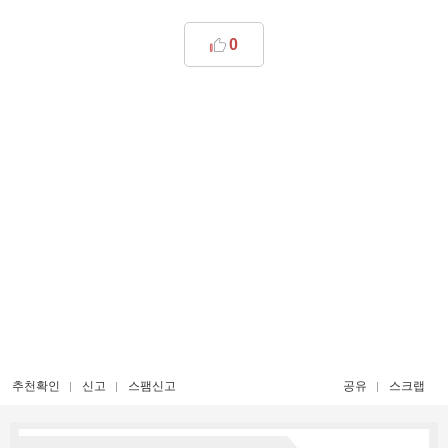
0
추천확인
신고
스팸신고
공유
스크랩