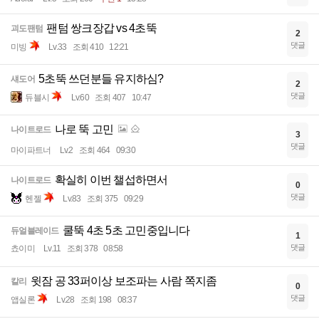
팬텀 쌍크장갑 vs 4초뚝
괴도팬텀
2
댓글
미빙
Lv.33
조회 410
12:21
5초뚝 쓰던분들 유지하심?
섀도어
2
댓글
듀블시
Lv.60
조회 407
10:47
나로 뚝 고민
나이트로드
3
댓글
마이파트너
Lv.2
조회 464
09:30
확실히 이번 챌섭하면서
나이트로드
0
댓글
헨젤
Lv.83
조회 375
09:29
쿨뚝 4초 5초 고민중입니다
듀얼블레이드
1
댓글
쵸이미
Lv.11
조회 378
08:58
윗잠 공 33퍼이상 보조파는 사람 쪽지좀
칼리
0
댓글
앱실론
Lv.28
조회 198
08:37