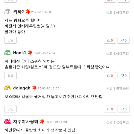
위하2
25-03-15 16:08
신고
|
공감 확인
저는 링썸으루 합니다
비전서 엔버레투링썸(시퀀스)
쿨마다 풍마
답글
0
0
Hook1
25-03-15 17:24
신고
|
공감 확인
파티에선 굳이 스위칭 안하는데
솔플기준 카링/칼로스1페 정도만 딜부족할때 스위칭했었어여
답글
0
0
doinggh
25-03-16 13:55
신고
|
공감 확인
보스따라 갈릴듯 윌처럼 대놓고시간주면하고 아니면안함
답글
0
0
지수야사랑해
25-03-19 11:50
신고
|
공감 확인
하면좋다지 클탐엔 차이가 생각보다 안남