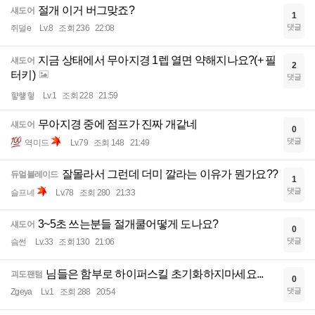
절개 이거 버그맞죠?
섀도어
1
댓글
쥐덜e
Lv.8
조회 236
22:08
지금 상태에서 무아지경 1렙 열면 약해지나요?(+ 필
섀도어
2
터키)
댓글
햫헇혛
Lv.1
조회 228
21:59
무아지경 중에 점프가 진짜 개같네
섀도어
0
댓글
역미드
Lv.79
조회 148
21:49
잘몰라서 그런데 더미 깔라는 이유가 뭔가요??
듀얼블레이드
1
댓글
슬프네
Lv.78
조회 280
21:33
3~5초 쓰는분들 절개쿨어떻게 도나요?
섀도어
0
댓글
슼썬
Lv.33
조회 130
21:06
님들은 함부로 하이퍼스킬 초기화하지마세요...
괴도팬텀
0
댓글
Zgeya
Lv.1
조회 288
20:54