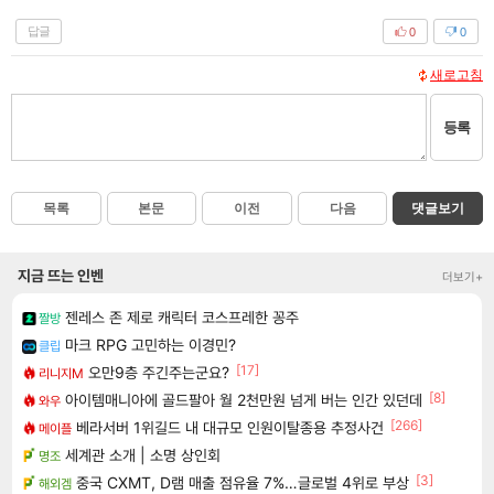
답글
0
0
새로고침
등록
목록
본문
이전
다음
댓글보기
지금 뜨는 인벤
더보기+
젠레스 존 제로 캐릭터 코스프레한 꽁주
짤방
마크 RPG 고민하는 이경민?
클립
[17]
오만9층 주긴주는군요?
리니지M
[8]
아이템매니아에 골드팔아 월 2천만원 넘게 버는 인간 있던데
와우
[266]
베라서버 1위길드 내 대규모 인원이탈종용 추정사건
메이플
세계관 소개 | 소명 상인회
명조
[3]
중국 CXMT, D램 매출 점유율 7%…글로벌 4위로 부상
해외겜