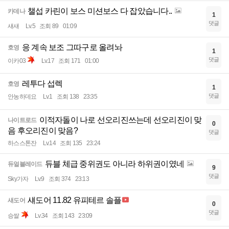
챌섭 카린이 보스 미션보스 다 잡았습니다..
카데나
1
댓글
섀섀
Lv.5
조회 89
01:09
응 계속 보조 그따구로 올려놔
호영
1
댓글
이카03
Lv.17
조회 171
01:00
레투다 섭렉
호영
1
댓글
안농하데요
Lv.1
조회 138
23:35
이적자돌이 나로 선오리진쓰는데 선오리진이 맞
나이트로드
0
음 후오리진이 맞음?
댓글
하스스톤잔
Lv.14
조회 135
23:24
듀블 체급 중위권도 아니라 하위권이였네
듀얼블레이드
9
댓글
Sky가자
Lv.9
조회 374
23:13
섀도어 11.82 유피테르 솔플
섀도어
0
댓글
승쌀
Lv.34
조회 143
23:09