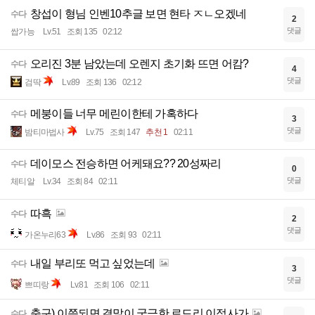
창섭이 형님 인벤10추글 보면 현타 ㅈㄴ오겠네
수다
2
댓글
쌉가능
Lv.51
조회 135
02:12
오리진 3분 남았는데 오렌지 초기화 뜨면 어캄?
수다
4
댓글
검딱
Lv.89
조회 136
02:12
메붕이들 너무 메린이한테 가혹하다
수다
3
댓글
밤티마법사
Lv.75
조회 147
추천 1
02:11
데이모스 전승하면 어케돼요?? 20성짜리
수다
0
댓글
체티알
Lv.34
조회 84
02:11
따흑
수다
2
댓글
가온누리63
Lv.86
조회 93
02:11
내일 부리또 먹고 싶었는데
수다
3
댓글
쁘띠랑
Lv.81
조회 106
02:11
축구) 이쯤되면 결말이 궁금한 로드리 이적사가
수다