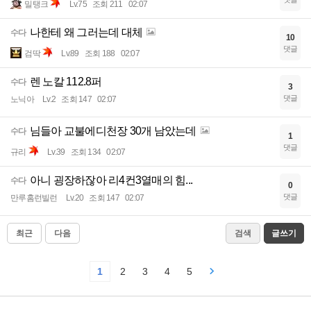
밀탱크
Lv.75
조회 211
02:07
나한테 왜 그러는데 대체
수다
10
댓글
검딱
Lv.89
조회 188
02:07
렌 노칼 112.8퍼
수다
3
댓글
노닉아
Lv.2
조회 147
02:07
님들아 교불에디천장 30개 남았는데
수다
1
댓글
규리
Lv.39
조회 134
02:07
아니 굉장하잖아 리4컨3열매의 힘...
수다
0
댓글
만루홈런빌런
Lv.20
조회 147
02:07
최근
다음
검색
글쓰기
1
2
3
4
5