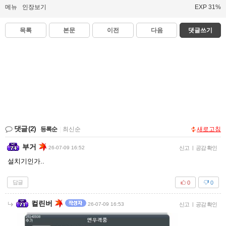
메뉴
인장보기
EXP 31%
목록
본문
이전
다음
댓글쓰기
댓글
(2)
등록순
|
최신순
새로고침
부거
26-07-09 16:52
신고
|
공감 확인
설치기인가..
답글
0
0
컬린버
26-07-09 16:53
신고
|
공감 확인