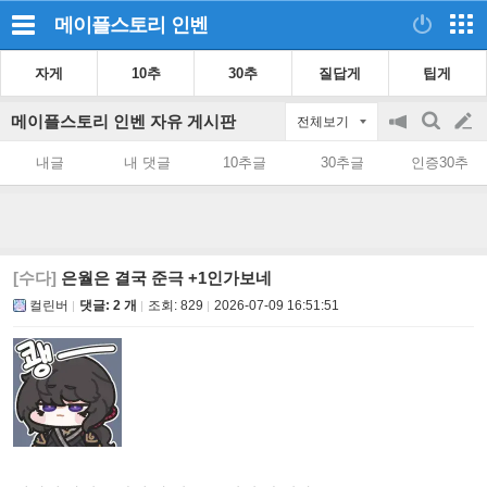
메이플스토리
인벤
자게
10추
30추
질답게
팁게
메이플스토리 인벤 자유 게시판
전체보기
공
검
글
지
색
내글
내 댓글
10추글
30추글
인증30추
on/off
쓰
기
[수다]
은월은 결국 준극 +1인가보네
컬린버
댓글: 2 개
조회:
829
2026-07-09 16:51:51