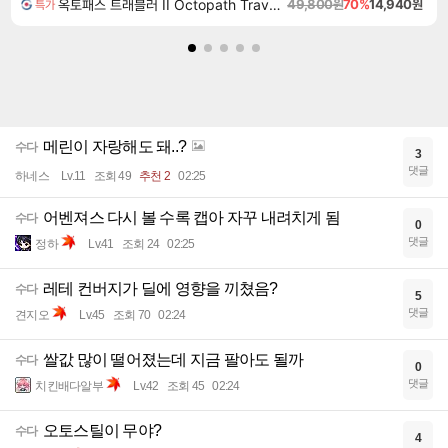
옥토패스 트래블러 II Octopath Traveler II
49,800원
70%
14,940원
특가
메린이 자랑해도 돼..?
수다
3
댓글
하네스
Lv.11
조회 49
추천 2
02:25
어벤져스 다시 볼 수록 캡아 자꾸 내려치게 됨
수다
0
댓글
정하
Lv.41
조회 24
02:25
레테 컨버지가 딜에 영향을 끼쳤음?
수다
5
댓글
견지오
Lv.45
조회 70
02:24
쌀값 많이 떨어졌는데 지금 팔아도 될까
수다
0
댓글
치킨배다알부
Lv.42
조회 45
02:24
오토스틸이 무야?
수다
4