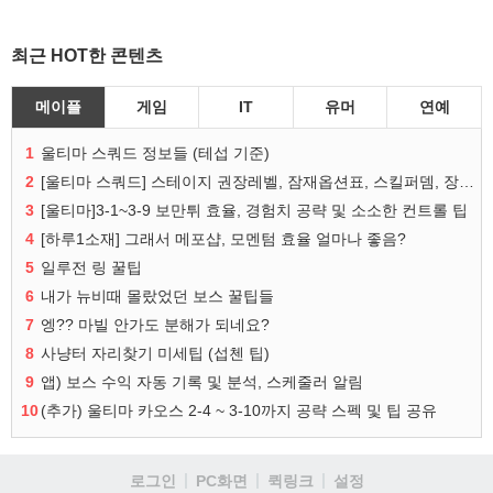
최근 HOT한 콘텐츠
메이플
게임
IT
유머
연예
1
울티마 스쿼드 정보들 (테섭 기준)
2
[울티마 스쿼드] 스테이지 권장레벨, 잠재옵션표, 스킬퍼뎀, 장비 리스트 및 능력치 공유
3
[울티마]3-1~3-9 보만튀 효율, 경험치 공략 및 소소한 컨트롤 팁
4
[하루1소재] 그래서 메포샵, 모멘텀 효율 얼마나 좋음?
5
일루전 링 꿀팁
6
내가 뉴비때 몰랐었던 보스 꿀팁들
7
엥?? 마빌 안가도 분해가 되네요?
8
사냥터 자리찾기 미세팁 (섭첸 팁)
9
앱) 보스 수익 자동 기록 및 분석, 스케줄러 알림
10
(추가) 울티마 카오스 2-4 ~ 3-10까지 공략 스펙 및 팁 공유
로그인
PC화면
퀵링크
설정