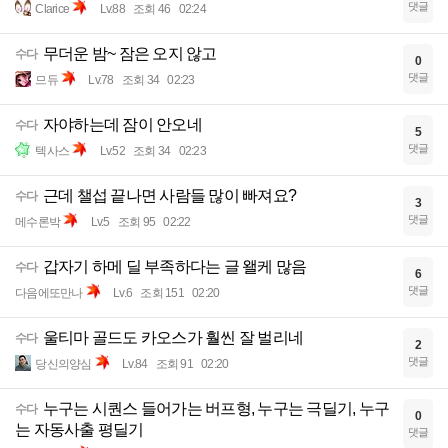
댓글
Clarice
Lv.88
조회 46
02:24
무더운 밤~ 잠은 오지 않고
수다
0
댓글
므듀
Lv.78
조회 34
02:23
자야하는데 잠이 안오네
수다
5
댓글
텍사스
Lv.52
조회 34
02:23
근데 챌섭 끝나면 사람들 많이 빠져요?
수다
3
댓글
메수론박
Lv.5
조회 95
02:22
갑자기 하메 딜 부족하다는 글 왤케 많음
수다
6
댓글
다음에또만나
Lv.6
조회 151
02:20
울티마 골드도 카오스가 훨씬 잘 벌리네
수다
2
댓글
당신의양심
Lv.84
조회 91
02:20
누구는 시퀀스 들어가는 버프형, 누구는 극딜기, 누구
수다
0
는 자동사출 평딜기
댓글