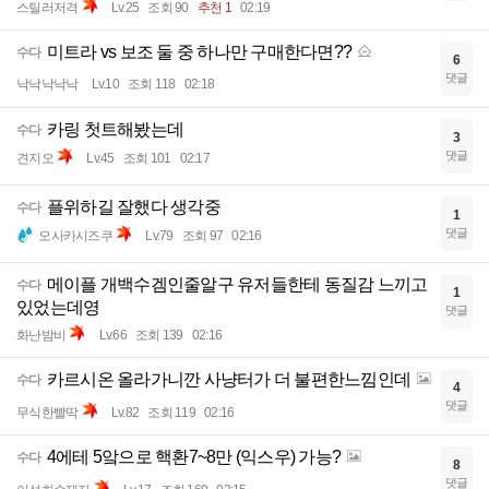
스틸러저격
Lv.25
조회 90
추천 1
02:19
미트라 vs 보조 둘 중 하나만 구매한다면??
수다
6
댓글
낙낙낙낙낙
Lv.10
조회 118
02:18
카링 첫트해봤는데
수다
3
댓글
견지오
Lv.45
조회 101
02:17
플위하길 잘했다 생각중
수다
1
댓글
오사카시즈쿠
Lv.79
조회 97
02:16
메이플 개백수겜인줄알구 유저들한테 동질감 느끼고
수다
1
있었는데영
댓글
화난밤비
Lv.66
조회 139
02:16
카르시온 올라가니깐 사냥터가 더 불편한느낌인데
수다
4
댓글
무식한빨딱
Lv.82
조회 119
02:16
4에테 5앜으로 핵환7~8만 (익스우) 가능?
수다
8
댓글