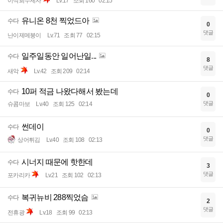
이석희수제자
Lv.17
조회 160
02:15
유니온 8천 찍었드아
수다
0
댓글
난이제메붕이
Lv.71
조회 77
02:15
일주일동안 일어난일...
수다
8
댓글
새악
Lv.42
조회 209
02:14
10퍼 적금 나왔다해서 봤는데
수다
0
댓글
슈콤마보
Lv.40
조회 125
02:14
썬데이
수다
0
댓글
상어튀김
Lv.40
조회 108
02:13
시너지 때문에 핫한데
수다
3
댓글
포카리카
Lv.21
조회 102
02:13
복귀뉴비 288찍었슴
수다
2
댓글
전휴광
Lv.18
조회 99
02:13