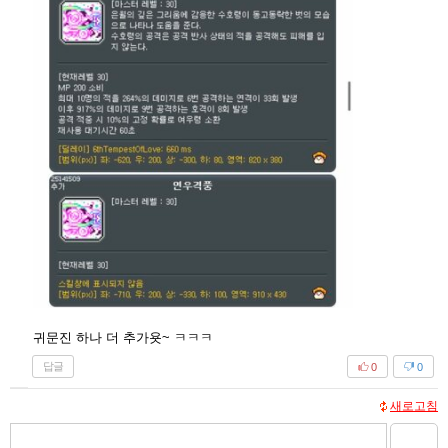
귀문진 하나 더 추가욧~ ㅋㅋㅋ
답글
0
0
새로고침