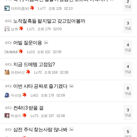
2
댓글
야히히콤보t
Lv.77
조회 128
02:10
노작칠흑들 팔지말고 갖고있어볼까
수다
3
댓글
상큐
Lv.71
조회 179
02:09
어빌 질문이용
수다
4
댓글
Dkdkdidl
Lv.33
조회 102
02:09
지금 드메템 고점임?
수다
4
댓글
파란버섯
Lv.70
조회 168
02:09
이번 샤타 공짜로 즐기겠다
수다
0
댓글
마슈쟝
Lv.62
조회 179
02:09
컨4리3 받을 걸
수다
3
댓글
히로이
Lv.75
조회 197
02:08
삼전 주식 찾는사람 많나봐
수다
5
댓글