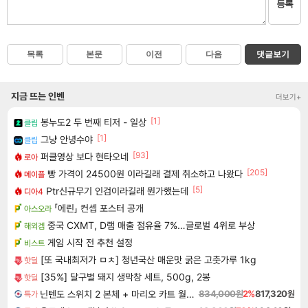
등록
목록
본문
이전
다음
댓글보기
지금 뜨는 인벤
더보기+
[1]
봉누도2 두 번째 티저 - 일상
클립
[1]
그냥 안녕수야
클립
[93]
퍼클영상 보다 현타오네
로아
[205]
빵 가격이 24500원 이라길래 결제 취소하고 나왔다
메이플
[5]
Ptr신규무기 인검이라길래 뭔가했는데
디아4
「에린」 컨셉 포스터 공개
아스오라
중국 CXMT, D램 매출 점유율 7%…글로벌 4위로 부상
해외겜
게임 시작 전 추천 설정
비스트
[또 국내최저가 ㅁㅊ] 청년국산 매운맛 굵은 고춧가루 1kg
핫딜
[35%] 달구벌 돼지 생막창 세트, 500g, 2봉
핫딜
닌텐도 스위치 2 본체 + 마리오 카트 월드 + 포켓몬 포코피아 번들
834,000원
2%
817,320원
특가