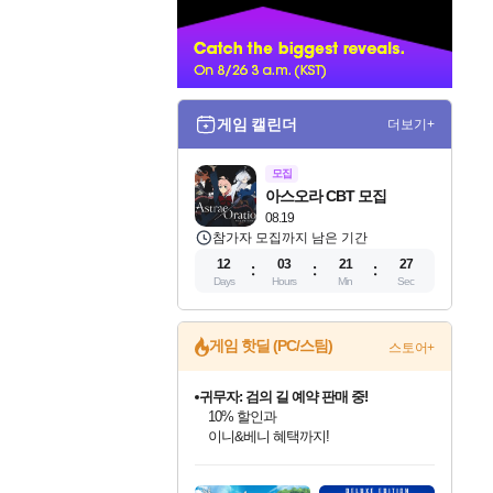
너
게임 캘린더
더보기+
모집
아스오라 CBT 모집
08.19
참가자 모집까지 남은 기간
12
03
21
26
Days
Hours
Min
Sec
게임 핫딜 (PC/스팀)
스토어+
귀무자: 검의 길 예약 판매 중!
10% 할인과
이니&베니 혜택까지!
인벤게임즈 8월 특별 할인!
드래곤소드: 어웨이크닝 입점!
문명 7 특별 할인!
비스트 오브 리인카네이션 정식 출시!
커세어 코브 출시 기념 할인!
더 렐릭 퍼스트 가디언 정식 출시
베데스다 40주년 기념 할인 중!
마블 투혼 파이팅 소울즈 예약 판매 중!
캡콤 프렌차이즈 할인 진행 중!
캡콤 일부 상품 상시 할인
스타워즈 은하계 레이서
로블록스 기프트 카드 공식 입점
인기 퍼블리셔 모음!
스팀으로 만나는 드래곤소드!
조선&고려 DLC 출시 예정
게임프릭 신작 IP
해적'섬'을 발전시키자!
설화x하드코어 액션!
베데스다의 명작들을
마블 히어로 총 출동&화려한 격투!
몬헌, 바하 등 인기 IP를
몬헌 와일즈 & 드래곤즈 도그마2
인벤게임즈에서 10% 추가 적립
Robux를 가장 안전하고