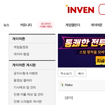
인
벤
로스트아크
뉴스
커뮤니티
게임캘린더
게이머존
기대평 이벤트
게이머존
게임일정표
게이머 평점
게이머존 게시판
공지사항 & 이벤트
주소보기
복사
동영상 갤러리
Hako
기사제보 및 건의
인벤 어플 제보 및 건의
[공지]
인벤 스크립트 게시판