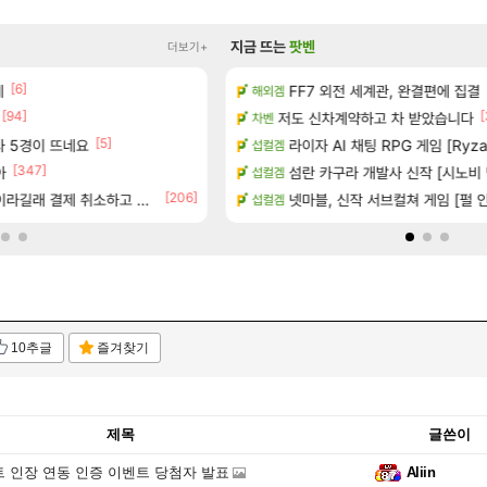
지금 뜨는
팟벤
더보기+
[6]
[1]
[45]
녀왔습니다.
네
너넨 대난 함부로 가지 마라..
FF7 외전 세계관, 완결편에 집결
해외겜
로아
[94]
[6]
[
공개
저도 신차계약하고 차 받았습니다
Ssf 정의를 내려 버린 디시인
차벤
디아4
[5]
하는 법
사 5경이 뜨네요
라이자 AI 채팅 RPG 게임 [RyzaC
게이머라면 필수로 알아야 할 것
섭컬겜
메이플
[347]
아
트 (8/5)
100:8 보다 효율이 좋은 상향된 
섬란 카구라 개발사 신작 [시노비 넥
섭컬겜
로아
[206]
[14]
션 정보/공략글 모음
라길래 결제 취소하고 나왔다
야동 투척하고 간다
넷마블, 신작 서브컬쳐 게임 [펄 인 블
섭컬겜
LoL
10추글
즐겨찾기
제목
글쓴이
트 인장 연동 인증 이벤트 당첨자 발표
Aliin