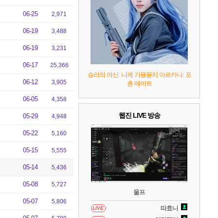
06-25
2,971
8
헤일로: 캠페인 이볼브드
2
06-19
3,488
06-19
3,231
9
캡틴 츠바사 2 월드 파이터즈
06-17
25,366
승리의 여신: 니케 기묭묭지 아르카나: 포
10
레고 배트맨: 레거시 오브 더 다크 나이트
06-12
3,905
츈 메이트
06-05
4,358
웹진 LIVE 방송
05-29
4,948
05-22
5,160
05-15
5,555
05-14
5,436
05-08
5,727
울프
05-07
5,806
따효니
LIVE