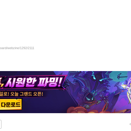
/board/webzine/1292/2111