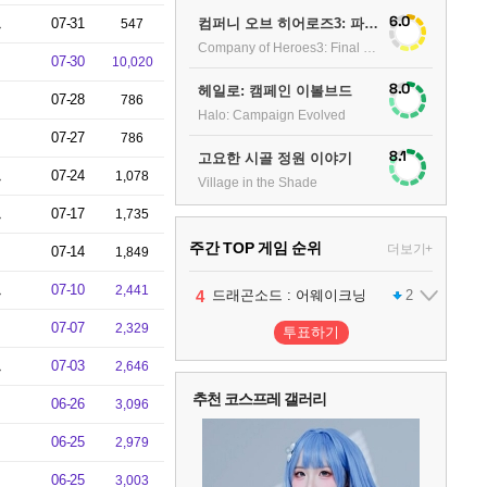
6.0
컴퍼니 오브 히어로즈3: 파이널 스탠드
트
07-31
547
Company of Heroes3: Final stand
07-30
10,020
8.0
헤일로: 캠페인 이볼브드
07-28
786
Halo: Campaign Evolved
07-27
786
8.1
고요한 시골 정원 이야기
트
07-24
1,078
Village in the Shade
트
07-17
1,735
주간 TOP 게임 순위
더보기+
07-14
1,849
트
07-10
2,441
1
2
3
4
팰월드
프로야구스피리츠2026
드래곤소드 : 어웨이크닝
어쌔신 크리드: 블랙 플래그 리싱크드
1
2
2
07-07
2,329
투표하기
5
블라인드 삼국
1
트
07-03
2,646
추천 코스프레 갤러리
06-26
3,096
6
그랑블루 판타지 리링크 - 엔드리스 라그나로크
1
06-25
2,979
7
리듬 천국 미라클 스타즈
2
06-25
3,003