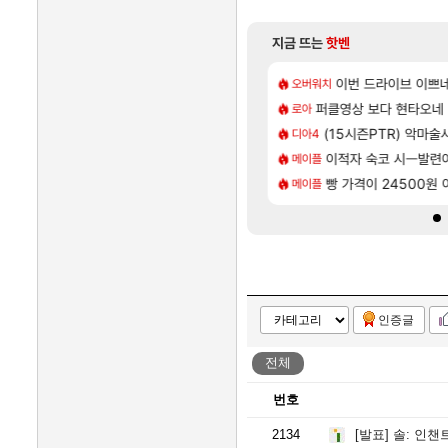
지금 뜨는
핫벤
[137]
/지도 공략 (1 ~ 12장)
 주적은??
7년만에 가족여행을 다
이번 드라이브 이쁘
여행
오버워치
[82]
후기
| 야간 보초는 너무 힘들어
퍼클영상 보다 현타오네
「에린」 컨셉 포스터 
아스오라
로아
[35]
 투력컷
몬헌 와일즈’, 30~40fps 목표 추정
쿠를 먼저 보내서 기습
(15시즌PTR) 악마술
비스트
디아4
[76]
 17번 터짐
는 로비에 온라인 기능이 있는데
이적자 숙코 시ㅡ발련
리싱크드 1.06 패치노
리싱크드
메이플
[118]
리인카네이션 오픈 트레일러
트메어 TOP 10 직업별 분포
비스트 오브 리인카네이
빵 가격이 24500원 이
비스트
메이플
인증글
전체
번호
2134
[발표]
솔: 인챈