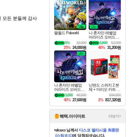
최대 90% 할인가를 만나보세요!
네이버혜택과 함께 만나보세요!
50%할인&추가 적립까지!
네이버 혜택가와 함께 예약하세요!
할인&네이버혜택으로 만나보세요!
네이버페이 혜택과 만나보세요!
40주년 프로모션으로 만나보세요!
네이버 포인트 혜택까지!
할인가에 만나보세요!
일부 에디션 상시 할인!
혜택으로 예약 판매 중
편안하게 충전하세요
 모든 분들께 감사
팰월드 Palworld
나 혼자만 레벨업
어라이즈 오버드라
이브 디럭스 에디션
5%
32,000
3,000
52,000
Solo Leveling Arise
25%
24,000원
40%
31,200원
Overdrive Deluxe Edi
tion
나 혼자만 레벨업
닌텐도 스위치 2 본
어라이즈 오버드라
체 + 마리오 카트 월
이브 Solo Leveling A
드 + 포켓몬 포코피
3,000
46,000
834,000
rise
아 번들
40%
27,600원
2%
817,320원
혜택.아이마트
더보기+
eksxo
님께서
디스코 엘리시움 최종판
(스팀코드)
에 당첨되셨습니다.