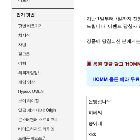
더보기
인기 팟벤
지난 1일부터 7일까지 
팟벤 바로가기
드립니다. 이
벤트 당첨자 
치지직
경품에 당첨되신 분에게
차벤
걸그룹
여행
▣
응원 댓글 달고 'HOM
해외게임정보
ㆍ
HOMM 올든 에라 무
게임 영상
HyperX OMEN
브이 라이징
은빛잣나무
일곱 개의 대죄: Origin
히테씨
몬스터헌터 스토리즈3
송이네
바이오하자드 레퀴엠
xlxk
드래곤 퀘스트7