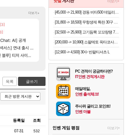
핫딜
게시판
더보기+
[45,000 -> 21,900] 경동 비타500 데일리스틱 180포
더보기+
[31,800 -> 18,500] 무항생제 특란 30구 x 2세트
[3]
[137]
챕터별 길찾기/지도 공략 (1 ~ 12장)
우리 나라의 주적은??
비스트
메이플
3]
[82]
[32,500 -> 25,900] 고기듬뿍 꼬꼬랑땡 700g x 3개
빵값 문의 후기
4컷 만화 | 야간 보초는 너무 힘들어
아주프로
메이플
[116]
[35]
hat: AI] 공개
벨가 하드 찐 투력컷
스위치2판 ‘몬헌 와일즈’, 30~40fps 목표
해외겜
로아
[200,000 -> 10,990] 소팔메토 옥타코사놀 포맨 x 2박스
[101]
[76]
아제나 ㄷㄷ
서스] 연내 출시 예정
레테 재사용 17번 터짐
테스트 때는 로비에 온라인 기능이 있는데
리밋제로
메이플
[12,900 -> 4,500] 30수 반팔티셔츠 L
[
루] 티저 사이트 오픈
비스트 오브 리인카네이션 오픈 트레일러
벨가르딘 나이트메어 TOP 10 직업별 분포
PV
로아
PC 견적이 궁금하다면?
IT인벤 견적게시판
목록
글쓰기
매일매일,
인벤 출석체크!
주사위 굴리고 포인트!
인벤 마블
등록일
조회
인벤 게임 평점
더보기+
07-31
532