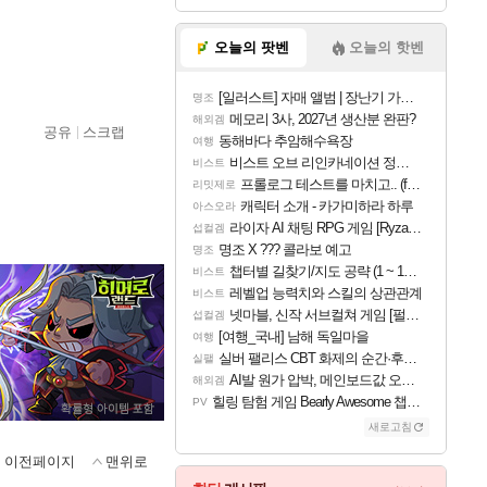
오늘의 팟벤
오늘의 핫벤
[일러스트] 자매 앨범 | 장난기 가득한 오후의 공원 (리메이크판)
명조
메모리 3사, 2027년 생산분 완판?
해외겜
공유
스크랩
동해바다 추암해수욕장
여행
비스트 오브 리인카네이션 정보/공략글 모음
비스트
프롤로그 테스트를 마치고.. (feat. 리아)
리밋제로
캐릭터 소개 - 카가미하라 하루
아스오라
라이자 AI 채팅 RPG 게임 [RyzaChat: AI] 공개
섭컬겜
명조 X ??? 콜라보 예고
명조
챕터별 길찾기/지도 공략 (1 ~ 12장)
비스트
레벨업 능력치와 스킬의 상관관계
비스트
넷마블, 신작 서브컬쳐 게임 [펄 인 블루] 티저 사이트 오픈
섭컬겜
[여행_국내] 남해 독일마을
여행
실버 팰리스 CBT 화제의 순간·후기 모음
실팰
AI발 원가 압박, 메인보드값 오르나
해외겜
힐링 탐험 게임 Bearly Awesome 챕터 1 트레일러
PV
새로고침
이전페이지
맨위로