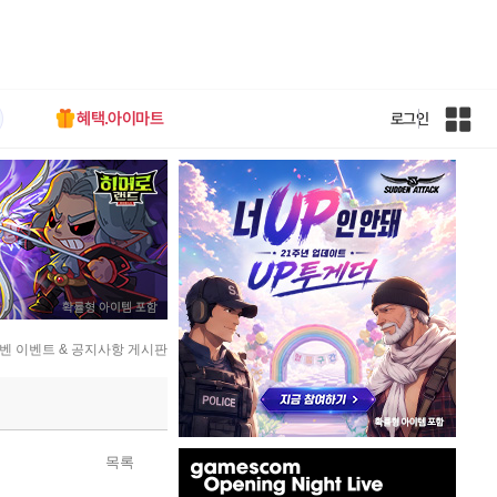
혜택.아이마트
로그인
인
벤
전
체
사
이
트
맵
벤 이벤트 & 공지사항 게시판
인
목록
벤
배