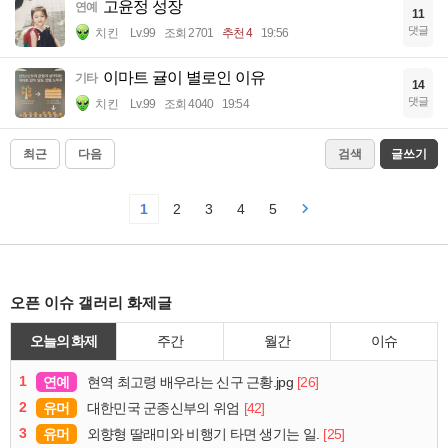
고윤정 성장
연예
11
댓글
치킨
Lv.99
조회 2701
추천 4
19:56
이마트 귤이 별로인 이유
기타
14
댓글
치킨
Lv.99
조회 4040
19:54
최근
다음
검색
글쓰기
1
2
3
4
5
오픈 이슈 갤러리 화제글
오늘의 화제
주간
월간
이슈
1
연예
[26]
현역 최고령 배우라는 신구 근황.jpg
2
유머
[42]
대한민국 군종신부의 위엄
3
유머
[25]
외향형 딸래미와 비행기 타면 생기는 일.