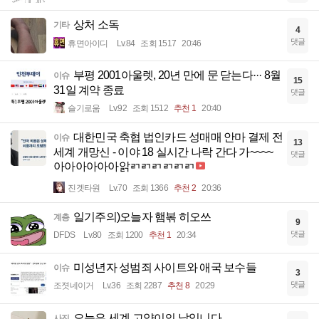
상처 소독
기타
4
댓글
휴면아이디
Lv.84
조회 1517
20:46
부평 2001아울렛, 20년 만에 문 닫는다··· 8월
이슈
15
31일 계약 종료
댓글
슬기로움
Lv.92
조회 1512
추천 1
20:40
대한민국 축협 법인카드 성매매 안마 결제 전
이슈
13
세계 개망신 - 이야 18 실시간 나락 간다 가~~~~
댓글
아아아아아아앍ㄺㄺㄺㄺㄺㄺ
진겟타원
Lv.70
조회 1366
추천 2
20:36
일기주의)오늘자 햄볶 히오쓰
계층
9
댓글
DFDS
Lv.80
조회 1200
추천 1
20:34
미성년자 성범죄 사이트와 애국 보수들
이슈
3
댓글
조졋네이거
Lv.36
조회 2287
추천 8
20:29
오늘은 세계 고양이의 날입니다
사진