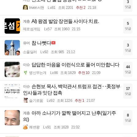
3
댓글
Inven서현
Lv.81
조회 2201
추천 2
21:18
AI) 왕겜 발암 장면들 사이다 치료.
계층
5
댓글
제로섬게임
Lv.57
조회 1960
21:15
참 나뻣다
유머
3
댓글
소울딜러
Lv.92
조회 985
21:12
답답한 마음을 이런식으로 풀어 미안합니다
이슈
44
댓글
병신무는개
Lv.86
조회 1829
추천 10
21:09
손현보 목사, 백악관서 트럼프 접견‥美정부
이슈
17
인사들과 잇단 접촉
댓글
슬기로움
Lv.92
조회 1226
추천 1
21:07
아까 소나기가 깔짝 떨어지고 난후(일기주
계층
8
의)
댓글
쾌변왕
Lv.91
조회 1628
21:02