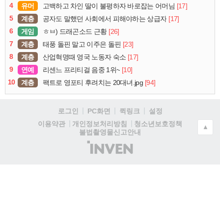
4
유머
[17]
고백하고 차인 딸이 불평하자 바로잡는 어머님
5
계층
[17]
공자도 말했던 사회에서 피해야하는 상급자
6
게임
[26]
ㅎㅂ) 드래곤소드 근황
7
계층
[23]
태풍 돌핀 말고 이주은 돌핀
8
계층
[17]
산업혁명때 영국 노동자 숙소
9
연예
[10]
리센느 프리티걸 음중 1위~
10
계층
[94]
팩트로 영포티 후려치는 20대녀.jpg
로그인
PC화면
퀵링크
설정
청소년보호정책
이용약관
개인정보처리방침
▲
불법촬영물신고안내
(주)
인
벤