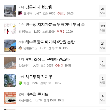
강릉시내 현상황
기타
23
댓글
옆사마
Lv.87
조회 6735
추천 1
20:06
민주당 지지자분들 투표한번 부탁
이슈
103
댓글
하루5프로
Lv.50
조회 2309
추천 2
19:59
해수욕장 짜파게티 4만원 논란
계층
24
댓글
낭만블루스
Lv.91
조회 6200
19:58
후방 조심 ㅡ 윤예하 인스타
기타
7
댓글
입술돼지
Lv.43
조회 2615
추천 3
19:58
하츠투하츠 지우
연예
1
댓글
치킨
Lv.99
조회 1183
19:57
이승철 콘서트
연예
4
댓글
사십이불성
Lv.76
조회 1538
19:57