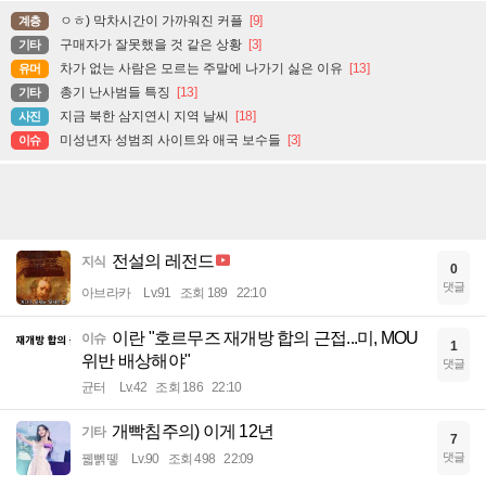
ㅇㅎ) 막차시간이 가까워진 커플
[9]
계층
구매자가 잘못했을 것 같은 상황
[3]
기타
차가 없는 사람은 모르는 주말에 나가기 싫은 이유
[13]
유머
총기 난사범들 특징
[13]
기타
지금 북한 삼지연시 지역 날씨
[18]
사진
미성년자 성범죄 사이트와 애국 보수들
[3]
이슈
전설의 레전드
지식
0
댓글
아브라카
Lv.91
조회 189
22:10
이란 "호르무즈 재개방 합의 근접...미, MOU
이슈
1
위반 배상해야"
댓글
균터
Lv.42
조회 186
22:10
개빡침주의) 이게 12년
기타
7
댓글
꿻뻵뗗
Lv.90
조회 498
22:09