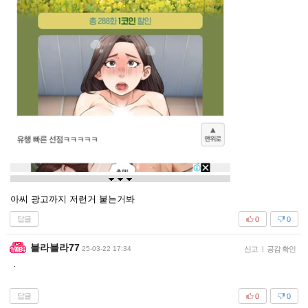
아씨 광고까지 저런거 붙는거봐
답글
0
0
블라블라77
25-03-22 17:34
신고
|
공감 확인
ㆍ
답글
0
0