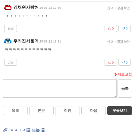
김채원사랑해
25-03-22 17:39
신고
|
공감 확인
ㅋㅋㅋㅋㅋㅋㅋㅋㅋㅋㅋ
답글
0
0
우리집서울역
25-03-22 18:21
신고
|
공감 확인
ㅋㅋㅋㅋㅋㅋㅋㅋㅋㅋㅋㅋ
답글
0
0
새로고침
등록
목록
본문
이전
다음
댓글보기
ㅇㅇㄱ 지금 뜨는 글