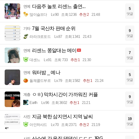
다음주 놀토 리센느 출연...
연예
5
댓글
많이슬프다
Lv.90
조회 1236
추천 2
21:48
7월 국산차 판매 순위
기타
9
댓글
라라크로포드
Lv.87
조회 1341
21:43
리센느 쫑알대는 메이
연예
7
댓글
대센느
Lv.91
조회 733
추천 1
21:30
워터밤 _ 예나
연예
5
댓글
돌체콜드부르
Lv.79
조회 1582
추천 1
21:24
ㅇㅎ) 막차시간이 가까워진 커플
계층
9
댓글
Earth
Lv.96
조회 3602
추천 1
21:21
지금 북한 삼지연시 지역 날씨
사진
19
댓글
아인하샤드
Lv.70
조회 2371
추천 2
21:19
산소에 간 울집 댕댕이 ㄷㄷㄷ.JPG
사진