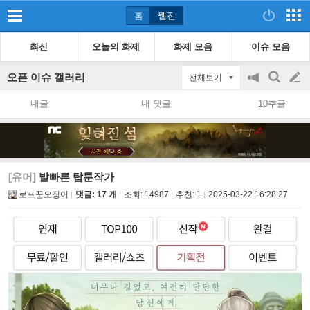
홈
웹진
최신
오늘의 화제
화제 모음
이슈 모음
오픈 이슈 갤러리
전체보기
공
검
글
지
색
내글
내 댓글
10추글
on/off
쓰
기
[유머]
발빠른 탑툰작가
로프꾼오징어
댓글: 17 개
조회:
14987
추천:
1
2025-03-22 16:28:27