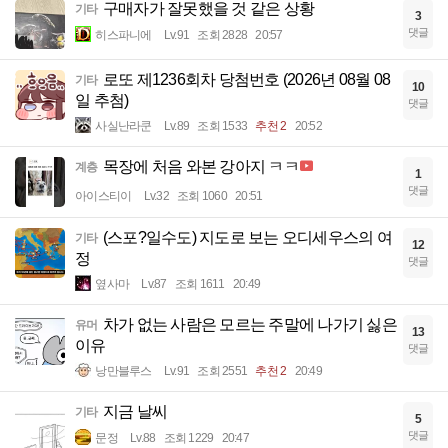
구매자가 잘못했을 것 같은 상황
기타
3
댓글
히스파니에
Lv.91
조회 2828
20:57
로또 제1236회차 당첨번호 (2026년 08월 08
기타
10
일 추첨)
댓글
사실난라쿤
Lv.89
조회 1533
추천 2
20:52
목장에 처음 와본 강아지 ㅋㅋ
계층
1
댓글
아이스티이
Lv.32
조회 1060
20:51
(스포?일수도) 지도로 보는 오디세우스의 여
기타
12
정
댓글
옆사마
Lv.87
조회 1611
20:49
차가 없는 사람은 모르는 주말에 나가기 싫은
유머
13
이유
댓글
낭만블루스
Lv.91
조회 2551
추천 2
20:49
지금 날씨
기타
5
댓글
문정
Lv.88
조회 1229
20:47