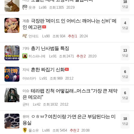
18
댓글
읏큐
Lv.86
조회 1305
20:29
극장판 '메이드 인 어비스: 깨어나는 신비' 메
계층
4
인 예고편
댓글
언데드
Lv.90
조회 934
추천 1
20:24
총기 난사범들 특징
기타
13
댓글
히스파니에
Lv.91
조회 2471
추천 2
20:20
흔한 짜집기 신화
지식
6
댓글
아브라카
Lv.91
조회 969
20:12
테라팹 진척 어떻길래...머스크 “가장 큰 제약
이슈
6
은 메모리”
댓글
균터
Lv.42
조회 1832
20:12
ㅇㅎㅂ? 여친이랑 가면 은근 부담된다는 미
유머
18
용실
댓글
풀소유
Lv.86
조회 5454
추천 2
20:08