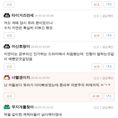
답글
1
0
타이거즈만세
26-05-10 20:46
신고
|
공감 확인
저도 저때 당시 유라 팬이었으나
수지 지연은 확실히 이쁘긴 했죠
답글
0
0
마산호랑이
26-05-10 20:48
신고
|
공감 확인
지연이는 공부의신 인가하는 드라마에서 처음봤는데 인형이 말하는것같
이 예뻤던것같았음
답글
0
0
너빨갱이지
26-05-10 20:53
신고
|
공감 확인
난 저둘보다 유라가 더이뻐보였는데 흰피부 자본주의 하제까직 ㅂㄱㅋ
답글
18
1
무지개를찾아
26-05-10 21:01
신고
|
공감 확인
하필 같이한 케릭터들이 넘사벽이였네