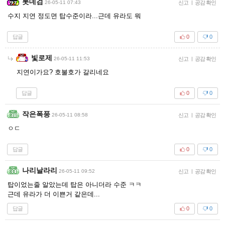
롯데검
26-05-11 07:43
신고
|
공감 확인
수지 지연 정도면 탑수준이라...근데 유라도 뭐
답글
0
0
빛로제
26-05-11 11:53
신고
|
공감 확인
지연이가요? 호불호가 갈리네요
답글
0
0
작은폭풍
26-05-11 08:58
신고
|
공감 확인
ㅇㄷ
답글
0
0
나리날라리
26-05-11 09:52
신고
|
공감 확인
탑이었는줄 알았는데 탑은 아니더라 수준 ㅋㅋ
근데 유라가 더 이쁜거 같은데...
답글
0
0