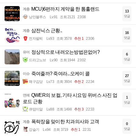
MCU)6편까지 계약을 한 톰홀랜드
계층
13
댓글
낭만블루스
Lv.91
조회 2121
23:08
삼전닉스 근황..
계층
16
댓글
전자팔찌
Lv.93
조회 3578
추천 1
23:06
정상적으로 내려오는방법은없어?
유머
6
댓글
드라고노브
Lv.90
조회 1944
23:02
죽여줄까? 죽여라...오케이 콜
이슈
27
댓글
왜구김당
Lv.73
조회 3934
추천 2
22:34
QWER의 보컬, 기타 시요밍 위버스 사진 업
연예
1
로드 근황
댓글
큐땁이알
Lv.88
조회 1498
추천 3
22:33
폭락장을 맞이한 치과의사와 고객
계층
0
댓글
강슬기
Lv.94
조회 3719
추천 1
22:31