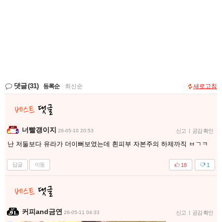
댓글
(31)
등록순
|
최신순
새로고침
너빨갱이지
26-05-10 20:53
신고
|
공감 확인
난 저둘보다 유라가 더이뻐보였는데 흰피부 자본주의 하제까직 ㅂㄱㅋ
답글
이동
18
1
커피and금연
26-05-11 04:33
신고
|
공감 확인