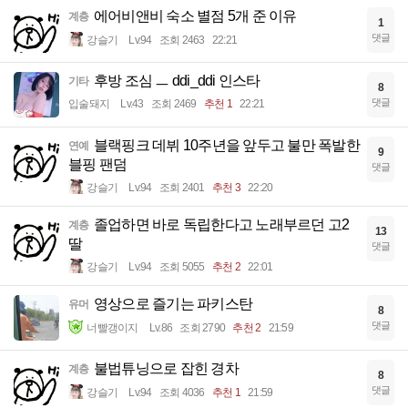
에어비앤비 숙소 별점 5개 준 이유
계층
1
댓글
강슬기
Lv.94
조회 2463
22:21
후방 조심 ㅡ ddi_ddi 인스타
기타
8
댓글
입술돼지
Lv.43
조회 2469
추천 1
22:21
블랙핑크 데뷔 10주년을 앞두고 불만 폭발한
연예
9
블핑 팬덤
댓글
강슬기
Lv.94
조회 2401
추천 3
22:20
졸업하면 바로 독립한다고 노래부르던 고2
계층
13
딸
댓글
강슬기
Lv.94
조회 5055
추천 2
22:01
영상으로 즐기는 파키스탄
유머
8
댓글
너빨갱이지
Lv.86
조회 2790
추천 2
21:59
불법튜닝으로 잡힌 경차
계층
8
댓글
강슬기
Lv.94
조회 4036
추천 1
21:59