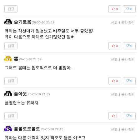
답글
0
0
슬기로움
26-05-10 21:19
신고
|
공감 확인
유라는 각선미가 엄청났고 비주얼도 너무 좋았음!
유이 다음으로 하체로 인기많았던 멤버
답글
0
0
雲
26-05-10 21:57
신고
|
공감 확인
그래도 몸매는 압도적으로 더 좋잖아..
답글
0
0
폴아웃
26-05-10 21:59
신고
|
공감 확인
풀밸런스는 유라지
답글
1
0
롤롤로로롤로
26-05-10 22:15
신고
|
공감 확인
유라는 다른 매력이 있지 외모도 물론 이쁘고