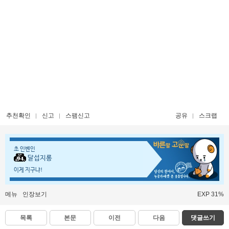
추천확인
신고
스팸신고
공유
스크랩
초 인벤인
달섭지롱
이게 지구냐!
메뉴
인장보기
EXP 31%
목록
본문
이전
다음
댓글쓰기