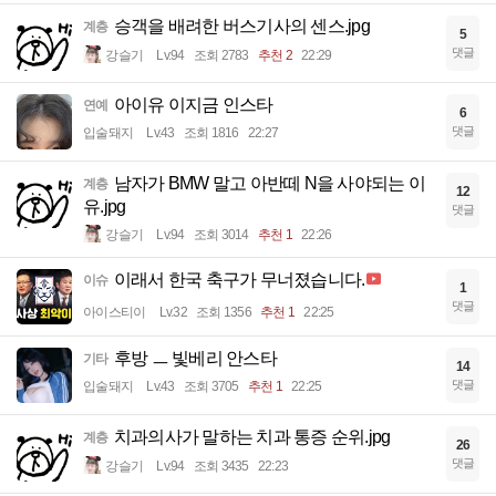
승객을 배려한 버스기사의 센스.jpg
계층
5
댓글
강슬기
Lv.94
조회 2783
추천 2
22:29
아이유 이지금 인스타
연예
6
댓글
입술돼지
Lv.43
조회 1816
22:27
남자가 BMW 말고 아반떼 N을 사야되는 이
계층
12
유.jpg
댓글
강슬기
Lv.94
조회 3014
추천 1
22:26
이래서 한국 축구가 무너졌습니다.
이슈
1
댓글
아이스티이
Lv.32
조회 1356
추천 1
22:25
후방 ㅡ 빛베리 안스타
기타
14
댓글
입술돼지
Lv.43
조회 3705
추천 1
22:25
치과의사가 말하는 치과 통증 순위.jpg
계층
26
댓글
강슬기
Lv.94
조회 3435
22:23