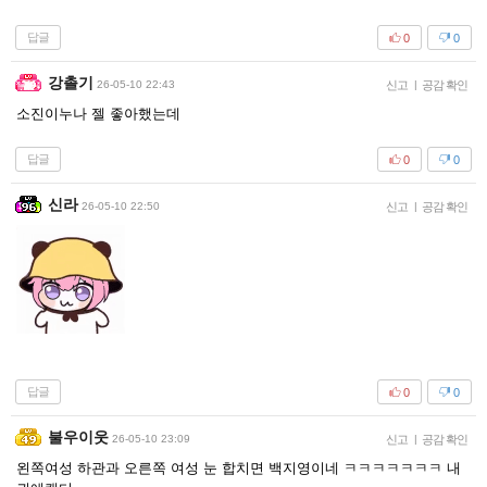
답글
0
0
강촐기
26-05-10 22:43
신고
|
공감 확인
소진이누나 젤 좋아했는데
답글
0
0
신라
26-05-10 22:50
신고
|
공감 확인
답글
0
0
불우이웃
26-05-10 23:09
신고
|
공감 확인
왼쪽여성 하관과 오른쪽 여성 눈 합치면 백지영이네 ㅋㅋㅋㅋㅋㅋㅋ 내