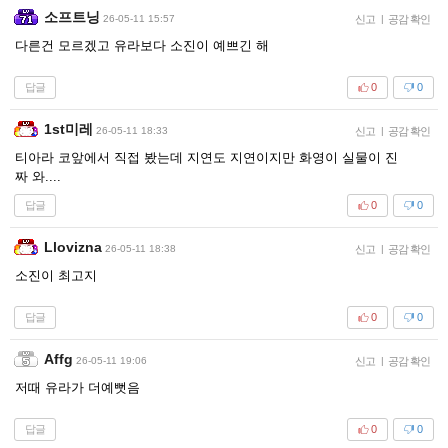
소프트닝
26-05-11 15:57
신고
|
공감 확인
다른건 모르겠고 유라보다 소진이 예쁘긴 해
답글
0
0
1st미레
26-05-11 18:33
신고
|
공감 확인
티아라 코앞에서 직접 봤는데 지연도 지연이지만 화영이 실물이 진
짜 와....
답글
0
0
Llovizna
26-05-11 18:38
신고
|
공감 확인
소진이 최고지
답글
0
0
Affg
26-05-11 19:06
신고
|
공감 확인
저때 유라가 더예뻣음
답글
0
0