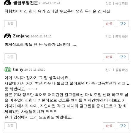
월급루팡전문
26-05-11 12:24
신고
|
공감 확인
취향차이이긴 한데 유라 스타일 수요층이 엄청 두터운 건 사실
답글
0
0
Zenjang
26-05-11 14:15
신고
|
공감 확인
총체적으로 봤을 땐 난 유라가 1등인데......
답글
0
0
tinny
26-05-11 15:30
신고
|
공감 확인
이거 보니까 갑자기 그 말 생각나네요.
서울대 가서 거기 학생 아무나 붙잡고 물어보면 다 중~고등학생때 전교 1
등 해봤다고 ㅋㅋㅋ
물론 유라 정도만 되어도 어지간한 걸그룹에선 다 비주얼 센터 하고도 남
을 비주얼이긴한데 기본적으로 걸그룹 멤버들 어지간하면 다 이쁘고 거
기다가 예시가 수지, 지연이면 딱 그 세대의 걸그룹들 중 미모로 가장 화
제되었던 사람들이니까 ㅋㅋㅋ
유라 입장에서 그리 느낄만도 하겠네요.
답글
0
0