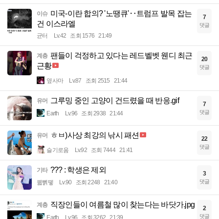
미국-이란 합의? '노땡큐'‥트럼프 발목 잡는
이슈
7
건 이스라엘
댓글
균터
Lv.42
조회 1576
21:49
팬들이 걱정하고 있다는 레드벨벳 웬디 최근
계층
20
근황
댓글
옆사마
Lv.87
조회 2515
21:44
그루밍 중인 고양이 건드렸을 때 반응.gif
유머
7
댓글
Earth
Lv.96
조회 2938
21:44
ㅎㅂ)사상 최강의 낚시 패션
유머
22
댓글
슬기로움
Lv.92
조회 7444
21:41
??? : 학생은 제외
기타
3
댓글
꿻뻵뗗
Lv.90
조회 2248
21:40
직장인들이 여름철 많이 찾는다는 바닷가.jpg
계층
2
댓글
Earth
Lv.96
조회 3262
21:39