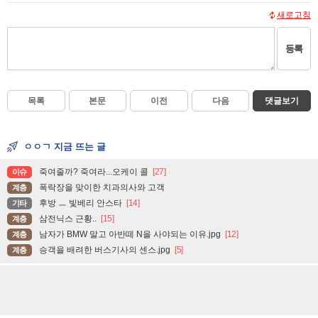
새로고침
등록
목록
본문
이전
다음
댓글보기
ㅇㅇㄱ 지금 뜨는 글
죽여줄까? 죽여라...오케이 콜
[27]
이슈
폭락장을 맞이한 치과의사와 고객
계층
후방 ㅡ 빛베리 안스타
[14]
기타
삼전닉스 근황..
[15]
계층
남자가 BMW 말고 아반떼 N을 사야되는 이유.jpg
[12]
계층
승객을 배려한 버스기사의 센스.jpg
[5]
계층