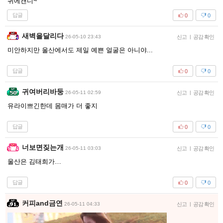
귀에캔디~
답글
0
0
새벽을달리다
26-05-10 23:43
신고
|
공감 확인
미안하지만 울산에서도 제일 예쁜 얼굴은 아니야...
답글
0
0
귀여버리바둥
26-05-11 02:59
신고
|
공감 확인
유라이쁘긴한데 몸매가 더 좋지
답글
0
0
너보면짖는개
26-05-11 03:03
신고
|
공감 확인
울산은 김태희가…
답글
0
0
커피and금연
26-05-11 04:33
신고
|
공감 확인