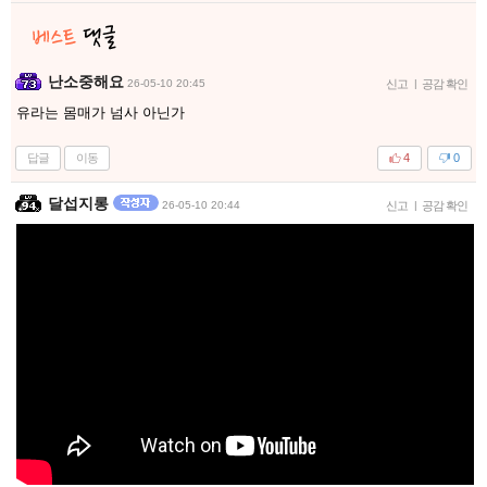
난소중해요
26-05-10 20:45
신고
|
공감 확인
유라는 몸매가 넘사 아닌가
답글
이동
4
0
달섭지롱
26-05-10 20:44
신고
|
공감 확인