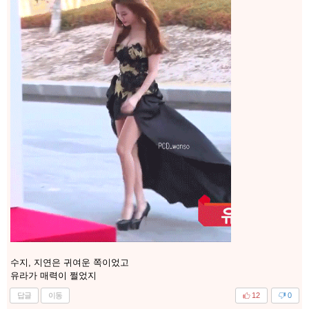
수지, 지연은 귀여운 쪽이었고
유라가 매력이 쩔었지
답글
이동
12
0