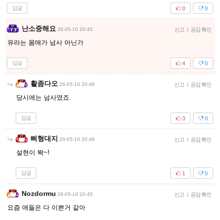
답글
0
0
난소중해요
26-05-10 20:45
신고
|
공감 확인
유라는 몸매가 넘사 아닌가
답글
4
0
활좀다오
26-05-10 20:46
신고
|
공감 확인
당시에는 넘사였죠.
답글
3
0
삐형대지
26-05-10 20:48
신고
|
공감 확인
설현이 똭~!
답글
1
0
Nozdormu
26-05-10 20:45
신고
|
공감 확인
요즘 애들은 다 이쁜거 같아