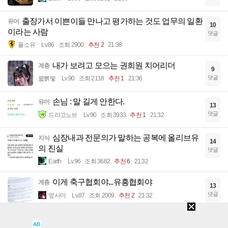
출장가서 이쁜이들 만나고 평가하는 것도 업무의 일환
유머
10
이라는 사람
댓글
풀소유
Lv.86
조회 2900
추천 2
21:38
내가 보려고 모으는 권희원 치어리더
계층
9
댓글
꿻뻵뗗
Lv.90
조회 2118
추천 1
21:36
손님 : 말 길게 안한다.
유머
13
댓글
드라고노브
Lv.90
조회 3933
추천 1
21:32
심장내과 전문의가 말하는 공복에 올리브유
지식
14
의 진실
댓글
Earth
Lv.96
조회 3682
추천 6
21:32
이게 축구협회야...유흥협회야
계층
13
댓글
옆사마
Lv.87
조회 2009
추천 2
21:32
中 창신메모리, 애플 '공급 계약' 무산…"삼전
이슈
27
AD