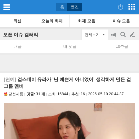
홈
웹진
최신
오늘의 화제
화제 모음
이슈 모음
오픈 이슈 갤러리
전체보기
공
검
글
지
색
내글
내 댓글
10추글
on/off
쓰
기
[연예]
걸스데이 유라가 '난 예쁜게 아니었어' 생각하게 만든 걸
그룹 멤버
달섭지롱
댓글: 31 개
조회:
16844
추천:
16
2026-05-10 20:44:37