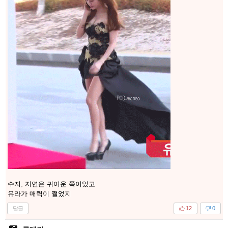
수지, 지연은 귀여운 쪽이었고
유라가 매력이 쩔었지
답글
12
0