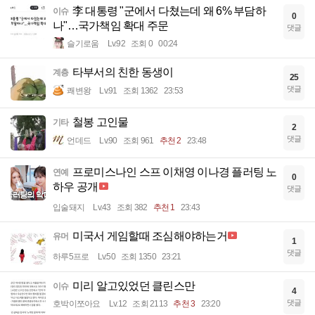
李 대통령 "군에서 다쳤는데 왜 6% 부담하
이슈
0
나"…국가책임 확대 주문
댓글
슬기로움
Lv.92
조회 0
00:24
타부서의 친한 동생이
계층
25
댓글
쾌변왕
Lv.91
조회 1362
23:53
철봉 고인물
기타
2
댓글
언데드
Lv.90
조회 961
추천 2
23:48
프로미스나인 스프 이채영 이나경 플러팅 노
연예
0
하우 공개
댓글
입술돼지
Lv.43
조회 382
추천 1
23:43
미국서 게임할때 조심해야하는거
유머
1
댓글
하루5프로
Lv.50
조회 1350
23:21
미리 알고있었던 클린스만
이슈
4
댓글
호박이쪼아요
Lv.12
조회 2113
추천 3
23:20