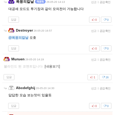
폭풍의칼날
26-05-20 14:13
신고
|
공감 확인
대공세 모드도 투기장과 같이 모의전이 가능합니다
답글
0
0
Destroyer
26-05-20 16:57
신고
|
공감 확인
@폭풍의칼날
오호
답글
0
0
Muruen
26-05-20 14:19
신고
|
공감 확인
블라인드 된 코멘트입니다.
[내용보기]
답글
1
16
Abcdefghij
26-05-20 14:30
신고
|
공감 확인
답답한 모습 보는맛이 있을듯
답글
0
0