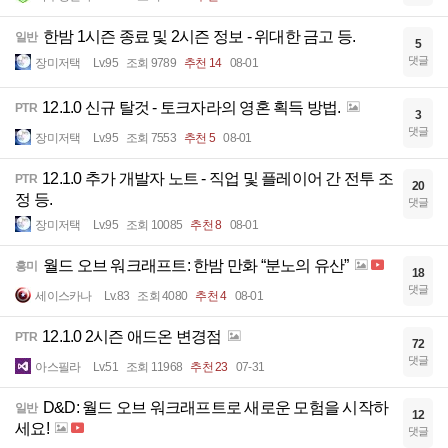
한밤 1시즌 종료 및 2시즌 정보 - 위대한 금고 등.
일반
5
댓글
장미저택
Lv.95
조회 9789
추천 14
08-01
12.1.0 신규 탈것 - 토크자라의 영혼 획득 방법.
PTR
3
댓글
장미저택
Lv.95
조회 7553
추천 5
08-01
12.1.0 추가 개발자 노트 - 직업 및 플레이어 간 전투 조
PTR
20
정 등.
댓글
장미저택
Lv.95
조회 10085
추천 8
08-01
월드 오브 워크래프트: 한밤 만화 “분노의 유산”
흥미
18
댓글
세이스카나
Lv.83
조회 4080
추천 4
08-01
12.1.0 2시즌 애드온 변경점
PTR
72
댓글
아스필라
Lv.51
조회 11968
추천 23
07-31
D&D: 월드 오브 워크래프트로 새로운 모험을 시작하
일반
12
세요!
댓글