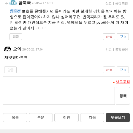
곰북극
26-05-21 16:51
신고
|
공감 확인
@Kiof
보호를 못해줄거면 룰이라도 이런 불쾌한 경험을 방지하는 방
향으로 잡아줬어야 하지 않나 싶더라구요. 반쪽짜리가 될 우려도 있
긴 하지만 개인적으론 지금 전장, 명예템을 두르고 pvp하는게 더 재미
없는거 같아서 ㅋㅋㅋ
답글
0
0
으엑
26-05-21 17:04
신고
|
공감 확인
재밋겠다ㅋㅋ
답글
0
0
새로고침
등록
목록
본문
이전
다음
댓글보기