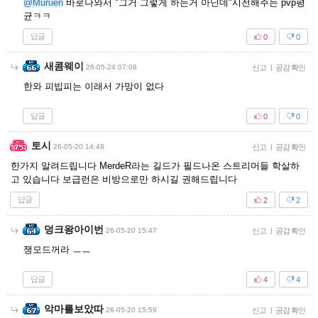
@Muruen
바로나와서 "그거 그렇게 하는거 아닌데"시전해주는 pvp평
균ㅋㅋ
답글
0
0
새콤웨이
26-05-24 07:08
신고
|
공감 확인
한와 피빕피는 이래서 가망이 없다
답글
0
0
토시
26-05-20 14:48
신고
|
공감 확인
한가지 알려드립니다 MerdeR라는 길드가 필드나온 스트리머들 학살하
고 있습니다 보급런은 비방으로만 하시길 권해드립니다
답글
2
2
덩크왕아이번
26-05-20 15:47
신고
|
공감 확인
쟁모드꺼라 ㅡㅡ
답글
4
4
악마를보았따
26-05-20 15:59
신고
|
공감 확인