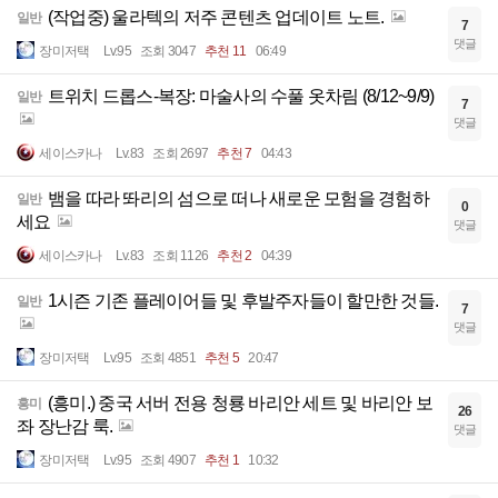
(작업중) 울라텍의 저주 콘텐츠 업데이트 노트.
일반
7
댓글
장미저택
Lv.95
조회 3047
추천 11
06:49
트위치 드롭스-복장: 마술사의 수풀 옷차림 (8/12~9/9)
일반
7
댓글
세이스카나
Lv.83
조회 2697
추천 7
04:43
뱀을 따라 똬리의 섬으로 떠나 새로운 모험을 경험하
일반
0
세요
댓글
세이스카나
Lv.83
조회 1126
추천 2
04:39
1시즌 기존 플레이어들 및 후발주자들이 할만한 것들.
일반
7
댓글
장미저택
Lv.95
조회 4851
추천 5
20:47
(흥미.) 중국 서버 전용 청룡 바리안 세트 및 바리안 보
흥미
26
좌 장난감 룩.
댓글
장미저택
Lv.95
조회 4907
추천 1
10:32