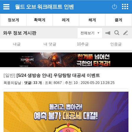
월드 오브 워크래프트
인벤
정보게
확팩게
레게
쐐게
클게
와우 정보 게시판
전체보기
공
검
글
지
색
내글
내 댓글
10추글
인증글
on/off
쓰
기
[일반]
[5/24 생방송 안내] 우당탕탕 대공세 이벤트
폭풍의칼날
댓글: 33 개
조회:
8067
추천:
10
2026-05-20 13:28:25