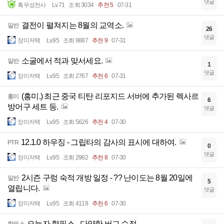
댓글
흑우성전사
Lv.71
조회 3034
추천 5
07-31
결전이 펼쳐지는 8월의 교역소.
일반
26
댓글
장미저택
Lv.95
조회 9887
추천 9
07-31
소굴에서 적과 맞서세요.
일반
1
댓글
장미저택
Lv.95
조회 2767
추천 6
07-31
(흥미.) 최근 중국 티탄 리포지드 서버에 추가된 렉사르
흥미
6
방어구 세트 등.
댓글
장미저택
Lv.95
조회 5626
추천 4
07-30
12.1.0 하우징 - 그립타의 감사의 표시에 대하여.
PTR
0
댓글
장미저택
Lv.95
조회 2982
추천 8
07-30
2시즌 구렁 숙적 개방 일정 - ?? 난이도는 8월 20일에
일반
5
열립니다.
댓글
장미저택
Lv.95
조회 4118
추천 6
07-30
오늘자 핫픽스 - 다양한 버그 수정.