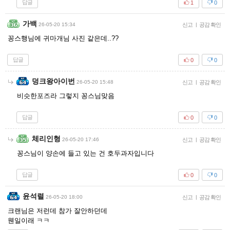
답글
1
0
가백
26-05-20 15:34
신고
|
공감 확인
꽁스행님에 귀마개님 사진 같은데..??
답글
0
0
덩크왕아이번
26-05-20 15:48
신고
|
공감 확인
비슷한포즈라 그렇지 꽁스님맞음
답글
0
0
체리인형
26-05-20 17:46
신고
|
공감 확인
꽁스님이 양손에 들고 있는 건 호두과자입니다
답글
0
0
윤석렬
26-05-20 18:00
신고
|
공감 확인
크랜님은 저런데 참가 잘안하던데
웬일이래 ㅋㅋ