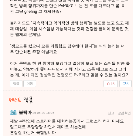
적인 방해 행위까지를 단순 PvP라고 보는 건 조금 다르다고 봄. 이
건 그냥 griefing 그 자체잔슴?
블리자드도 "지속적이고 악의적인 방해 행위”는 별도로 보고 있고 제
재 대상임. 게임 시스템상 가능하다는 것과 건강한 플레이 문화인 것
은 별개의 문제임.
“쟁모드를 켰으니 모든 괴롭힘도 감수해야 한다”는 식의 논리는 너
무 단순화된 주장 아닐까요
이거 콘텐츠 한 번 참여해 보겠다고 열심히 보급 도는 스머들 방송 틀
어놓고 악랄하게 쫓아다니면서 시체 지키고 조롱 매크로 쓰고 그러
는 게, 이게 과연 정상적인 전쟁모드 PvP라고 말할 수 있는 걸까요?
답글
이동
15
5
블랙마
26-05-20 16:25
신고
|
공감 확인
제발 부탁인데 스트리머들 대회하는곳가서 그런소리 하지 마세요
말그대로 우당당탕 하면서 재미로 하는건데
훈장질 하는거 극혐입니다