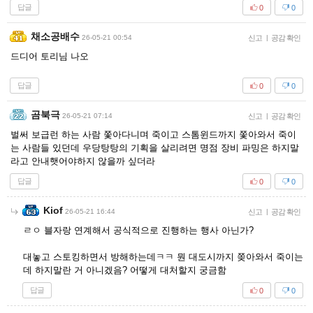
답글
0
0
채소공배수
26-05-21 00:54
신고
|
공감 확인
드디어 토리님 나오
답글
0
0
곰북극
26-05-21 07:14
신고
|
공감 확인
벌써 보급런 하는 사람 쫓아다니며 죽이고 스톰윈드까지 쫓아와서 죽이
는 사람들 있던데 우당탕탕의 기획을 살리려면 명점 장비 파밍은 하지말
라고 안내햇어야하지 않을까 싶더라
답글
0
0
Kiof
26-05-21 16:44
신고
|
공감 확인
ㄹㅇ 블자랑 연계해서 공식적으로 진행하는 행사 아닌가?
대놓고 스토킹하면서 방해하는데ㅋㅋ 뭔 대도시까지 쫒아와서 죽이는
데 하지말란 거 아니겠음? 어떻게 대처할지 궁금함
답글
0
0