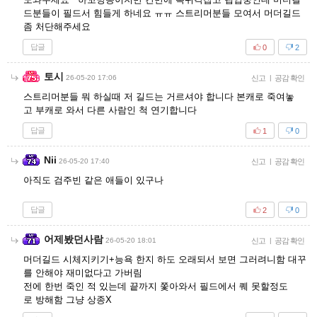
드분들이 필드서 힘들게 하네요 ㅠㅠ 스트리머분들 모여서 머더길드
좀 처단해주세요
답글
0
2
토시
26-05-20 17:06
신고
|
공감 확인
스트리머분들 뭐 하실때 저 길드는 거르셔야 합니다 본캐로 죽여놓
고 부캐로 와서 다른 사람인 척 연기합니다
답글
1
0
Nii
26-05-20 17:40
신고
|
공감 확인
아직도 검주빈 같은 애들이 있구나
답글
2
0
어제봤던사람
26-05-20 18:01
신고
|
공감 확인
머더길드 시체지키기+능욕 한지 하도 오래되서 보면 그러려니함 대꾸
를 안해야 재미없다고 가버림
전에 한번 죽인 적 있는데 끝까지 쫓아와서 필드에서 퀘 못할정도
로 방해함 그냥 상종X