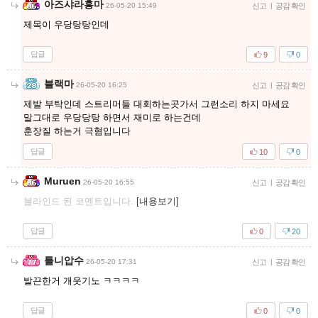
아즈샤라흥마
26-05-20 15:49
신고
|
공감 확인
제목이 우당탕탕인데
답글
9
0
블랙마
26-05-20 16:25
신고
|
공감 확인
제발 부탁인데 스트리머들 대회하는곳가서 그런소리 하지 마세요
말그대로 우당당탕 하면서 재미로 하는건데
훈장질 하는거 극혐입니다
답글
10
0
Muruen
26-05-20 16:55
신고
|
공감 확인
블라인드 된 코멘트입니다.
[내용보기]
답글
0
20
틀니압수
26-05-20 17:31
신고
|
공감 확인
발끈한거 개웃기노 ㅋㅋㅋㅋ
답글
0
0