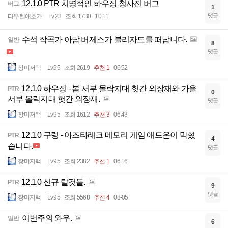
12.1.0 PTR 치명적인 하우징 청사진 버그
버그
1
댓글
타우렌애호가
Lv.23
조회 1730
10:11
수석 작곡가 아담 버제스가 블리자드를 떠납니다.
일반
8
댓글
장미저택
Lv.95
조회 2619
추천 1
06:52
12.1.0 하우징 - 봄 서부 몰락지대 헛간 외장재와 가을
PTR
0
서부 몰락지대 헛간 외장재.
댓글
장미저택
Lv.95
조회 1612
추천 3
06:43
12.1.0 구렁 - 아즈타레크 메모리 게임 애드온이 막혔
PTR
4
습니다.
댓글
장미저택
Lv.95
조회 2382
추천 1
06:16
12.1.0 신규 탈것들.
PTR
9
댓글
장미저택
Lv.95
조회 5568
추천 4
08-05
이번주의 와우.
일반
6