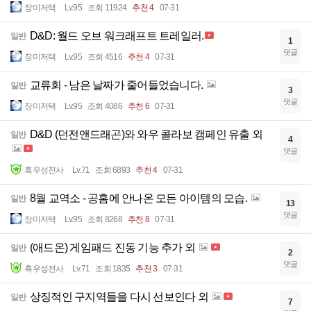
장미저택
Lv.95
조회 11924
추천 4
07-31
D&D: 월드 오브 워크래프트 트레일러.
일반
1
댓글
장미저택
Lv.95
조회 4516
추천 4
07-31
교류회 - 남은 날짜가 줄어들었습니다.
일반
3
댓글
장미저택
Lv.95
조회 4086
추천 6
07-31
D&D (던전앤드래곤)와 와우 콜라보 캠페인 유출 외
일반
4
댓글
흑우성전사
Lv.71
조회 6893
추천 4
07-31
8월 교역소 - 공홈에 안나온 모든 아이템의 모습.
일반
13
댓글
장미저택
Lv.95
조회 8268
추천 8
07-31
(애드온) 게임패드 진동 기능 추가 외
일반
2
댓글
흑우성전사
Lv.71
조회 1835
추천 3
07-31
상징적인 구지역들을 다시 선보인다 외
일반
7