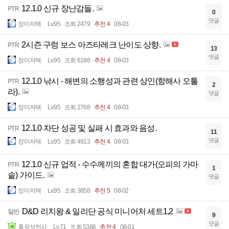
12.1.0 신규 장난감들.
PTR
0
댓글
장미저택
Lv.95
조회 2479
추천 4
08-03
2시즌 구렁 보스 아즈타레크 난이도 상향.
PTR
13
댓글
장미저택
Lv.95
조회 6186
추천 4
08-03
12.1.0 낚시 - 해변의 소행성과 관련 상인(항해사 오툴
PTR
2
라).
댓글
장미저택
Lv.95
조회 2768
추천 4
08-03
12.1.0 차단 성공 및 실패 시 효과와 음성.
PTR
11
댓글
장미저택
Lv.95
조회 4913
추천 4
08-03
12.1.0 신규 업적 - 수수께끼의 혼합 대가(오피의 가마
PTR
1
솥) 가이드.
댓글
장미저택
Lv.95
조회 3858
추천 5
08-02
D&D 리치왕 & 일리단 공식 미니어처 세트1,2
일반
9
댓글
흑우성전사
Lv.71
조회 5386
추천 4
08-01