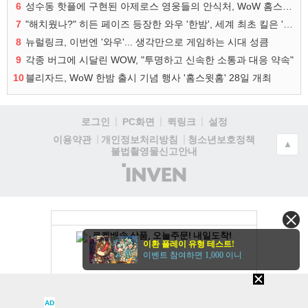
6
성수동 핫플에 구현된 아제로스 영웅들의 안식처, WoW 홈스윗홈
7
"해치웠나?" 히든 페이즈 등장한 와우 '한밤', 세계 최초 킬은 '팀 리퀴드'
8
뉴럴링크, 이번엔 '와우'... 생각만으로 게임하는 시대 성큼
9
각종 버그에 시달린 WOW, "투명하고 신속한 소통과 대응 약속"
10
블리자드, WoW 한밤 출시 기념 행사 '홈스윗홈' 28일 개최
로그인
PC화면
퀵링크
설정
청소년보호정책
이용약관
개인정보처리방침
▲
불법촬영물신고안내
(주)
인
벤
이환 플레이 유형 테스트!
이벤트 참여하면 1,000 이니
AD