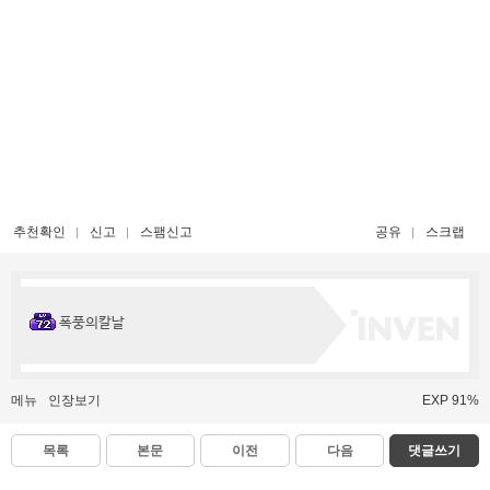
추천확인
신고
스팸신고
공유
스크랩
폭풍의칼날
메뉴
인장보기
EXP 91%
목록
본문
이전
다음
댓글쓰기