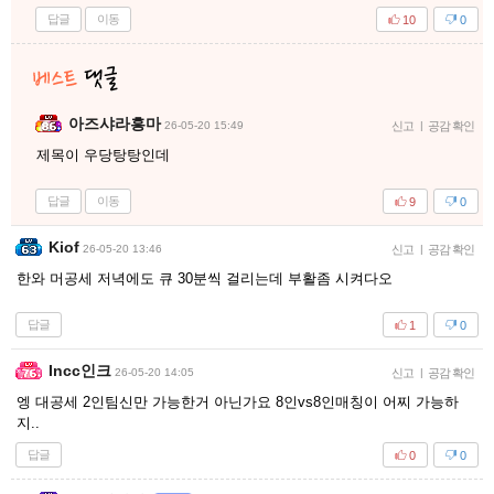
답글
이동
10
0
아즈샤라흥마
26-05-20 15:49
신고
|
공감 확인
제목이 우당탕탕인데
답글
이동
9
0
Kiof
26-05-20 13:46
신고
|
공감 확인
한와 머공세 저녁에도 큐 30분씩 걸리는데 부활좀 시켜다오
답글
1
0
Incc인크
26-05-20 14:05
신고
|
공감 확인
엥 대공세 2인팀신만 가능한거 아닌가요 8인vs8인매칭이 어찌 가능하
지..
답글
0
0