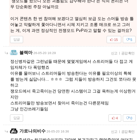
“쟁모드를 켰으니 모든 괴롭힘도 감수해야 한다”는 식의 논리는 너
무 단순화된 주장 아닐까요
이거 콘텐츠 한 번 참여해 보겠다고 열심히 보급 도는 스머들 방송 틀
어놓고 악랄하게 쫓아다니면서 시체 지키고 조롱 매크로 쓰고 그러
는 게, 이게 과연 정상적인 전쟁모드 PvP라고 말할 수 있는 걸까요?
답글
15
5
블랙마
26-05-20 16:29
신고
|
공감 확인
정신병자같은 그런넘들 때문에 몇몇게임에서 스트리머들 다 접고 게
임자체가 다 폭망했죠
이유를 물어보니 스트리머들이 방송한다는 이유를 필요이상의 특혜
를 받는게 싫답니다... ㅎㅎㅎ 그럼 지들이 방송하지 그건또 쪼다라 못
하고
쟁모드에서 죽고죽이는건 당연한 시스템이고 그걸 욕하는게 이상한거
지만
스트리머들만 방송보면서 찾아서 죽이는건 다른문제임
그냥 인간쓰레기들임
답글
4
0
가로나의비수
26-05-20 16:36
신고
|
공감 확인
도와주세요~ 하꼬방송이지만 간만에 복귀각잡고 랩업중인데 머더길