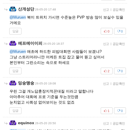
산개성단
26-05-20 17:48
신고
|
공감 확인
@Muruen
북미 트위치 가시면 수준높은 PVP 방송 많이 보실수 있을
거에요
답글
0
0
에프에이이피
26-05-20 18:37
신고
|
공감 확인
@Muruen
애초에 하드한 피빕대회면 사람들이 보겠냐?
그냥 스트리머라니깐 어케든 트집 잡고 물어 뜯고 싶어서
본인부터 그런소리는 속으로 하세요
답글
2
0
밍숭맹숭
26-05-20 19:08
신고
|
공감 확인
우린 그걸 개노답훈장지적꼰대질 이라고 말합니다
아마추어 대회에 프로 기준을 두는것만큼
눈치없고 사회성 없어보이는 것도 없죠
답글
1
0
equinox
26-05-20 20:50
신고
|
공감 확인