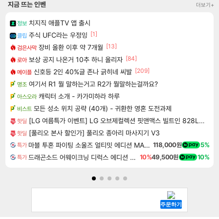
지금 뜨는 인벤
더보기+
치지직 애플TV 앱 출시
정보
[1]
주식 UFC라는 우정잉
클립
[13]
장비 올환 이후 약 7개월
검은사막
[84]
보상 공지 나온거 10추 하니 올리자
로아
[209]
신호등 2인 40%글 존나 긁히네 씨발
메이플
여기서 R1 뭘 말하는거고 R2가 뭘말하는걸까요?
명조
캐릭터 소개 - 카가미하라 하루
아스오라
모든 성소 위치 공략 (40개) - 귀환한 영혼 도전과제
비스트
[LG 여름특가 이벤트] LG 오브제컬렉션 핏앤맥스 빌트인 828L 에센셜 화이트
핫딜
[풀리오 본사 할인가] 풀리오 종아리 마사지기 V3
핫딜
마블 투혼 파이팅 소울즈 얼티밋 에디션 MARVEL Tokon Fighting Souls Ultimate Edition
118,000원
5%
특가
드래곤소드 어웨이크닝 디럭스 에디션 DragonSword Awakening Deluxe Edition
10%
49,500원
10%
특가