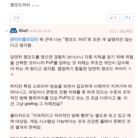
쟁모드꺼라 ㅡㅡ
답글
1
3
Kiof
26-05-20 16:18
신고
|
공감 확인
@악마를보았따
뭐 근데 나는 "쟁모드 꺼라"로 모든 게 설명되진 않는
다고 생각함.
당연히 쟁모드를 켰으면 경험치 보너스나 각종 이득을 얻기 위해 위험
을 선택한 것이니까 PvP를 당하는 것 자체는 무조건 개인이 감수해
야 하는 게 맞다고 생각함. 렙업하기 힘들면 당연히 쟁모드 꺼야지 ㅇ
ㅇ
하지만 특정 스트리머 방송을 보면서 집요하게 시체까지 지켜가며 따
라다니고, 파밍이나 콘텐츠 진행 자체를 못 하게 만드는 수준의 조직
적인 방해 행위까지를 단순 PvP라고 보는 건 조금 다르다고 봄. 이
건 그냥 griefing 그 자체잔슴?
블리자드도 "지속적이고 악의적인 방해 행위”는 별도로 보고 있고 제
재 대상임. 게임 시스템상 가능하다는 것과 건강한 플레이 문화인 것
은 별개의 문제임.