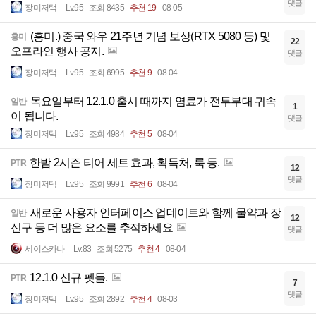
댓글
장미저택
Lv.95
조회 8435
추천 19
08-05
(흥미.) 중국 와우 21주년 기념 보상(RTX 5080 등) 및
흥미
22
오프라인 행사 공지.
댓글
장미저택
Lv.95
조회 6995
추천 9
08-04
목요일부터 12.1.0 출시 때까지 염료가 전투부대 귀속
일반
1
이 됩니다.
댓글
장미저택
Lv.95
조회 4984
추천 5
08-04
한밤 2시즌 티어 세트 효과, 획득처, 룩 등.
PTR
12
댓글
장미저택
Lv.95
조회 9991
추천 6
08-04
새로운 사용자 인터페이스 업데이트와 함께 물약과 장
일반
12
신구 등 더 많은 요소를 추적하세요
댓글
세이스카나
Lv.83
조회 5275
추천 4
08-04
12.1.0 신규 펫들.
PTR
7
댓글
장미저택
Lv.95
조회 2892
추천 4
08-03