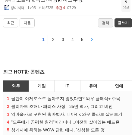
핫픽스
5
댓글
장미저택
Lv.95
조회 5725
추천 4
07-29
최근
다음
검색
글쓰기
1
2
3
4
5
최근 HOT한 콘텐츠
와우
게임
IT
유머
연예
1
굴단이 아제로스로 돌아오지 않았다면? 와우 클래식+ 주목
2
블리자드 조해나 패리스 사장 - 35년 역사, 그리고 비전
3
악마술사로 구현된 흑마법사, 디아4 x 와우 콜라보 살펴보기
4
"모두에게 공평한 환경"이라더니...여전히 살아있는 애드온
5
성기사에 취하는 WOW 단편 애니, '신성한 모든 것'