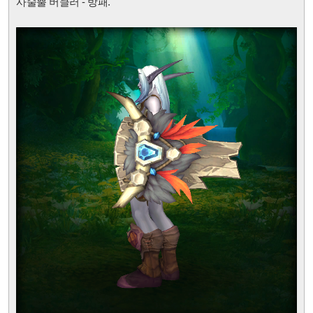
사술뿔 버클러 - 방패.