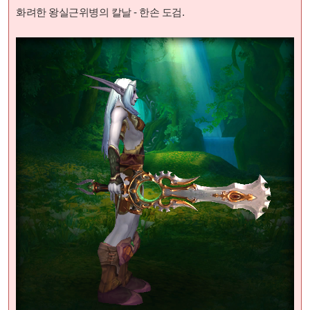
화려한 왕실근위병의 칼날 - 한손 도검.