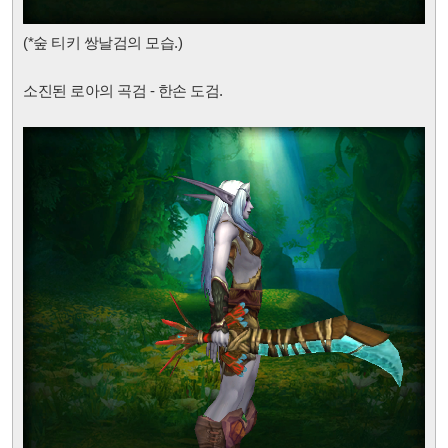
(*숲 티키 쌍날검
의 모습.)
소진된 로아의 곡검 - 한손 도검.