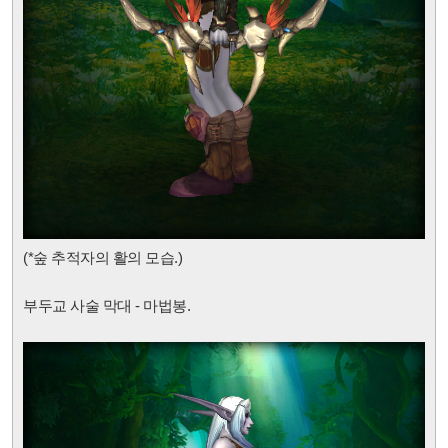
(*숲 추적자의 활
의 모습.)
부두교 사술 막대 - 마법봉.