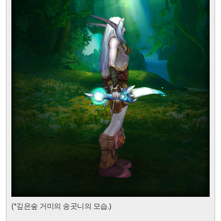
(*깊은숲 거미의 송곳니
의 모습.)