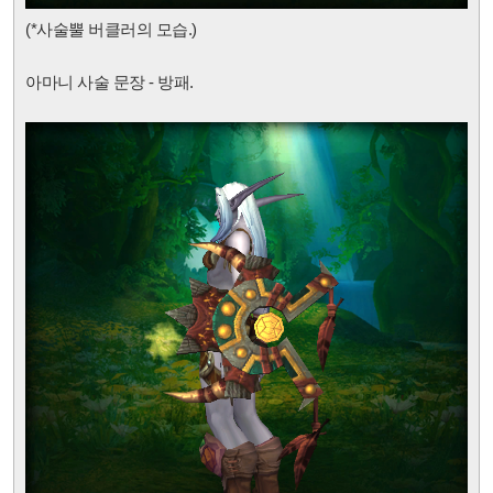
(*사술뿔 버클러의 모습.)
아마니 사술 문장 - 방패.