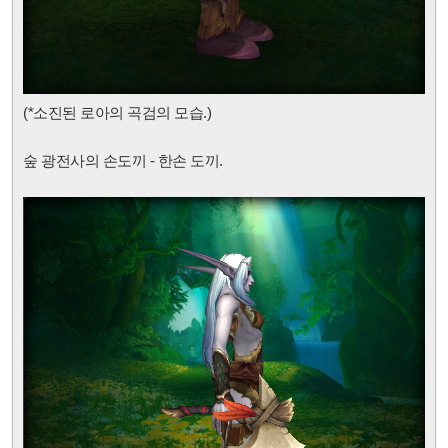
(*소진된 로아의 곡검
의 모습.)
숲 광전사의 손도끼 - 한손 도끼.