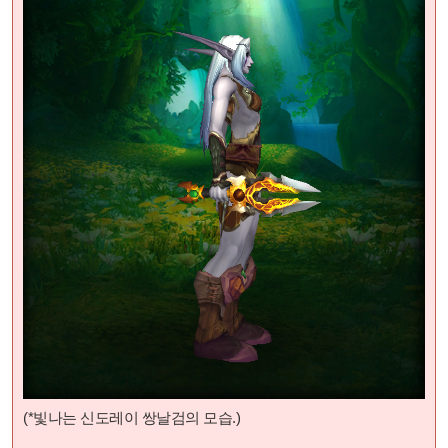
(*빛나는 신도레이 쌍날검
의 모습.)