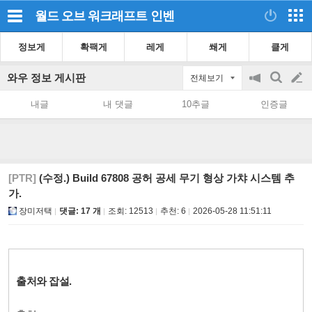
월드 오브 워크래프트
인벤
정보게
확팩게
레게
쐐게
클게
와우 정보 게시판
전체보기
공
검
글
지
색
내글
내 댓글
10추글
인증글
on/off
쓰
기
[PTR]
(수정.) Build 67808 공허 공세 무기 형상 가챠 시스템 추
가.
장미저택
댓글: 17 개
조회:
12513
추천:
6
2026-05-28 11:51:11
출처와 잡설.