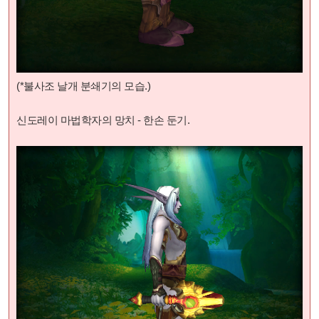
(*불사조 날개 분쇄기
의 모습.)
신도레이 마법학자의 망치 - 한손 둔기.