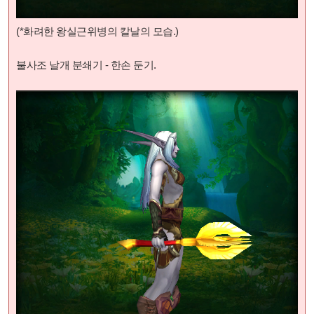
(*화려한 왕실근위병의 칼날
의 모습.)
불사조 날개 분쇄기 - 한손 둔기.