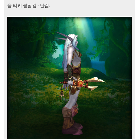
숲 티키 쌍날검 - 단검.