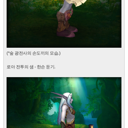
(*숲 광전사의 손도끼
의 모습.)
로아 전투의 샘 - 한손 둔기.