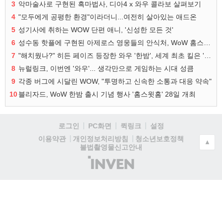
3
악마술사로 구현된 흑마법사, 디아4 x 와우 콜라보 살펴보기
4
"모두에게 공평한 환경"이라더니...여전히 살아있는 애드온
5
성기사에 취하는 WOW 단편 애니, '신성한 모든 것'
6
성수동 핫플에 구현된 아제로스 영웅들의 안식처, WoW 홈스윗홈
7
"해치웠나?" 히든 페이즈 등장한 와우 '한밤', 세계 최초 킬은 '팀 리퀴드'
8
뉴럴링크, 이번엔 '와우'... 생각만으로 게임하는 시대 성큼
9
각종 버그에 시달린 WOW, "투명하고 신속한 소통과 대응 약속"
10
블리자드, WoW 한밤 출시 기념 행사 '홈스윗홈' 28일 개최
로그인
PC화면
퀵링크
설정
청소년보호정책
이용약관
개인정보처리방침
▲
불법촬영물신고안내
(주)
인
벤