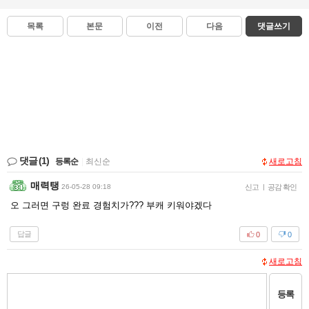
목록
본문
이전
다음
댓글쓰기
댓글
(1)
등록순
|
최신순
새로고침
매력탱
26-05-28 09:18
신고
|
공감 확인
오 그러면 구렁 완료 경험치가??? 부캐 키워야겠다
답글
0
0
새로고침
등록