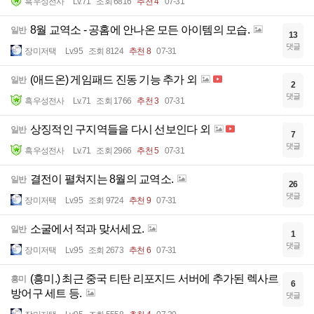
흑우성전사
Lv.71
조회 6816
추천 4
07-31
8월 교역소 - 공홈에 안나온 모든 아이템의 모습.
일반
13
댓글
장미저택
Lv.95
조회 8124
추천 8
07-31
(애드온) 게임패드 진동 기능 추가 외
일반
2
댓글
흑우성전사
Lv.71
조회 1766
추천 3
07-31
상징적인 구지역들을 다시 선보인다 외
일반
7
댓글
흑우성전사
Lv.71
조회 2966
추천 5
07-31
결전이 펼쳐지는 8월의 교역소.
일반
26
댓글
장미저택
Lv.95
조회 9724
추천 9
07-31
소굴에서 적과 맞서세요.
일반
1
댓글
장미저택
Lv.95
조회 2673
추천 6
07-31
(흥미.) 최근 중국 티탄 리포지드 서버에 추가된 렉사르
흥미
6
방어구 세트 등.
댓글