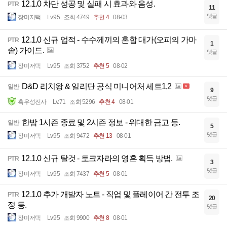
12.1.0 차단 성공 및 실패 시 효과와 음성.
PTR
11
댓글
장미저택
Lv.95
조회 4749
추천 4
08-03
12.1.0 신규 업적 - 수수께끼의 혼합 대가(오피의 가마
PTR
1
솥) 가이드.
댓글
장미저택
Lv.95
조회 3752
추천 5
08-02
D&D 리치왕 & 일리단 공식 미니어처 세트1,2
일반
9
댓글
흑우성전사
Lv.71
조회 5296
추천 4
08-01
한밤 1시즌 종료 및 2시즌 정보 - 위대한 금고 등.
일반
5
댓글
장미저택
Lv.95
조회 9472
추천 13
08-01
12.1.0 신규 탈것 - 토크자라의 영혼 획득 방법.
PTR
3
댓글
장미저택
Lv.95
조회 7437
추천 5
08-01
12.1.0 추가 개발자 노트 - 직업 및 플레이어 간 전투 조
PTR
20
정 등.
댓글
장미저택
Lv.95
조회 9900
추천 8
08-01