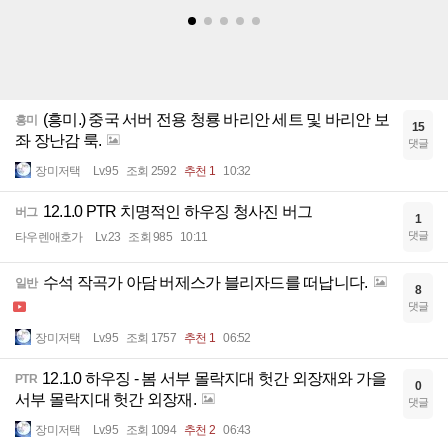
(흥미.) 중국 서버 전용 청룡 바리안 세트 및 바리안 보
흥미
15
좌 장난감 룩.
댓글
장미저택
Lv.95
조회 2592
추천 1
10:32
12.1.0 PTR 치명적인 하우징 청사진 버그
버그
1
댓글
타우렌애호가
Lv.23
조회 985
10:11
수석 작곡가 아담 버제스가 블리자드를 떠납니다.
일반
8
댓글
장미저택
Lv.95
조회 1757
추천 1
06:52
12.1.0 하우징 - 봄 서부 몰락지대 헛간 외장재와 가을
PTR
0
서부 몰락지대 헛간 외장재.
댓글
장미저택
Lv.95
조회 1094
추천 2
06:43