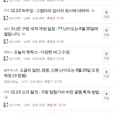
장미저택
Lv.95
조회 5558
추천 4
07-30
12.1.0 하우징 - 그립타의 감사의 표시에 대하여.
PTR
0
댓글
장미저택
Lv.95
조회 2897
추천 8
07-30
2시즌 구렁 숙적 개방 일정 - ?? 난이도는 8월 20일에
일반
5
열립니다.
댓글
장미저택
Lv.95
조회 4055
추천 6
07-30
오늘자 핫픽스 - 다양한 버그 수정.
핫픽스
5
댓글
장미저택
Lv.95
조회 5628
추천 4
07-29
소굴의 일반, 영웅, 신화 난이도는 8월 20일 오픈
블루포스트
4
예정 (수정됨)
댓글
폭풍의칼날
Lv.72
조회 4613
추천 7
07-29
12.1.0 신규 탈것 - 구렁 탐험가의 비전 골렘 획득 방법.
PTR
4
댓글
장미저택
Lv.95
조회 7429
추천 14
07-29