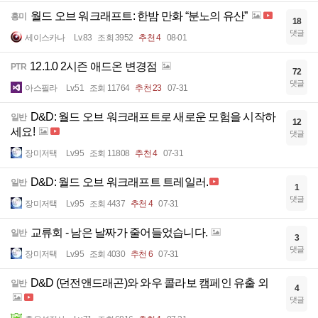
월드 오브 워크래프트: 한밤 만화 “분노의 유산”
흥미
18
댓글
세이스카나
Lv.83
조회 3952
추천 4
08-01
12.1.0 2시즌 애드온 변경점
PTR
72
댓글
아스필라
Lv.51
조회 11764
추천 23
07-31
D&D: 월드 오브 워크래프트로 새로운 모험을 시작하
일반
12
세요!
댓글
장미저택
Lv.95
조회 11808
추천 4
07-31
D&D: 월드 오브 워크래프트 트레일러.
일반
1
댓글
장미저택
Lv.95
조회 4437
추천 4
07-31
교류회 - 남은 날짜가 줄어들었습니다.
일반
3
댓글
장미저택
Lv.95
조회 4030
추천 6
07-31
D&D (던전앤드래곤)와 와우 콜라보 캠페인 유출 외
일반
4
댓글