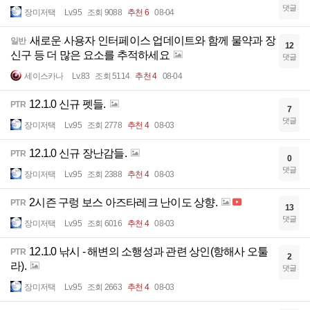
댓글
장미저택
Lv.95
조회 9088
추천 6
08-04
새로운 사용자 인터페이스 업데이트와 함께 물약과 장
일반
12
신구 등 더 많은 요소를 추적하세요
댓글
세이스카나
Lv.83
조회 5114
추천 4
08-04
12.1.0 신규 펫들.
PTR
7
댓글
장미저택
Lv.95
조회 2778
추천 4
08-03
12.1.0 신규 장난감들.
PTR
0
댓글
장미저택
Lv.95
조회 2388
추천 4
08-03
2시즌 구렁 보스 아즈타레크 난이도 상향.
PTR
13
댓글
장미저택
Lv.95
조회 6016
추천 4
08-03
12.1.0 낚시 - 해변의 소행성과 관련 상인(항해사 오툴
PTR
2
라).
댓글
장미저택
Lv.95
조회 2663
추천 4
08-03