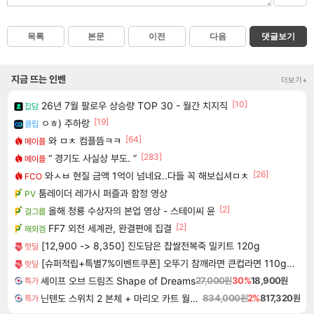
목록
본문
이전
다음
댓글보기
지금 뜨는 인벤
더보기+
[10]
26년 7월 팔로우 상승량 TOP 30 - 월간 치지직
잡담
[19]
ㅇㅎ) 주하랑
클립
[64]
와 ㅁㅊ 컴플뜸ㅋㅋ
메이플
[283]
“ 경기도 사실상 부도. ”
메이플
[26]
와ㅅㅂ 현질 금액 1억이 넘네요..다들 꼭 해보십셔ㅁㅊ
FCO
툼레이더 레가시 퍼즐과 함정 영상
PV
[2]
올해 청룡 수상자의 본업 영상 - 스테이씨 윤
걸그룹
[2]
FF7 외전 세계관, 완결편에 집결
해외겜
[12,900 -> 8,350] 진도담은 찹쌀전복죽 밀키트 120g
핫딜
[슈퍼적립+특별7%이벤트쿠폰] 오뚜기 참깨라면 큰컵라면 110g, 12개 [원산지:상세설명에 표시]
핫딜
셰이프 오브 드림즈 Shape of Dreams
27,000원
30%
18,900원
특가
닌텐도 스위치 2 본체 + 마리오 카트 월드 + 포켓몬 포코피아 번들
834,000원
2%
817,320원
특가