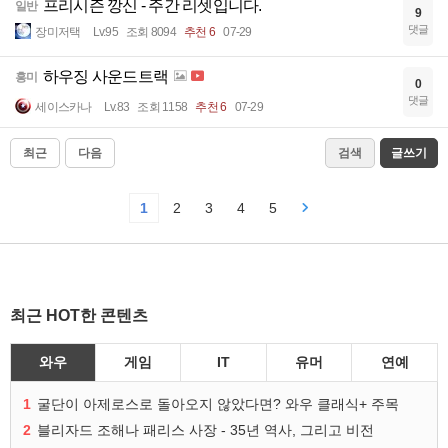
프리시즌 깡신 - 주간 리셋입니다.
일반
9
댓글
장미저택
Lv.95
조회 8094
추천 6
07-29
하우징 사운드트랙
흥미
0
댓글
세이스카나
Lv.83
조회 1158
추천 6
07-29
최근
다음
검색
글쓰기
1
2
3
4
5
최근 HOT한 콘텐츠
와우
게임
IT
유머
연예
1
굴단이 아제로스로 돌아오지 않았다면? 와우 클래식+ 주목
2
블리자드 조해나 패리스 사장 - 35년 역사, 그리고 비전