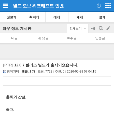
월드 오브 워크래프트
인벤
정보게
확팩게
레게
쐐게
클게
와우 정보 게시판
전체보기
공
검
글
지
색
내글
내 댓글
10추글
인증글
on/off
쓰
기
[PTR]
12.0.7 릴리즈 빌드가 출시되었습니다.
장미저택
댓글: 1 개
조회:
7723
추천:
5
2026-05-28 07:04:15
출처와 잡설.
출처: