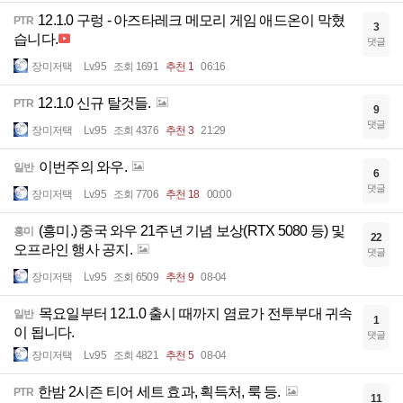
12.1.0 구렁 - 아즈타레크 메모리 게임 애드온이 막혔
PTR
3
습니다.
댓글
장미저택
Lv.95
조회 1691
추천 1
06:16
12.1.0 신규 탈것들.
PTR
9
댓글
장미저택
Lv.95
조회 4376
추천 3
21:29
이번주의 와우.
일반
6
댓글
장미저택
Lv.95
조회 7706
추천 18
00:00
(흥미.) 중국 와우 21주년 기념 보상(RTX 5080 등) 및
흥미
22
오프라인 행사 공지.
댓글
장미저택
Lv.95
조회 6509
추천 9
08-04
목요일부터 12.1.0 출시 때까지 염료가 전투부대 귀속
일반
1
이 됩니다.
댓글
장미저택
Lv.95
조회 4821
추천 5
08-04
한밤 2시즌 티어 세트 효과, 획득처, 룩 등.
PTR
11