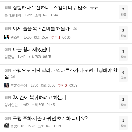
잠행하다 무전하니... 스킬이 너무 많소...ㅠㅠ
잡담
7
댓글
돈키호테이
Lv.66
조회 942
09:44
이제 슬슬 복귀준비를 해볼까..
잡담
2
댓글
윈스턴
Lv.80
조회 1557
추천 1
06:36
나는 황폐 재밌던데...
잡담
3
댓글
김쿤냥
Lv.42
조회 708
06:25
쪼렙으로 시던 달리다 넬타루스가 나오면 긴장해야 할
잡담
6
몹
댓글
훈훈하군혀
Lv.50
조회 1860
추천 6
03:59
2시즌에 복귀하려고 하는데
잡담
2
댓글
잉여인간
Lv.62
조회 608
01:45
구렁 주화 시즌 바뀌면 초기화 되나요?
잡담
1
댓글
콩콩이12
Lv.73
조회 942
00:19