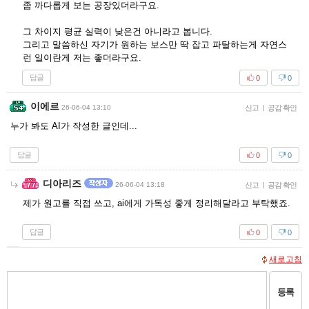
좀 까다롭게 보는 공장있더라구요.
그 차이지 평균 실력이 낮은건 아니라고 봅니다.
그리고 말씀하신 자기가 원하는 보스만 딱 잡고 파탈하는게 자연스
런 일이란게 저는 좋더라구요.
답글
0
0
이에르
26-06-04 13:10
신고
|
공감 확인
누가 봐도 AI가 작성한 글인데...
답글
0
0
디아리즈
26-06-04 13:18
신고
|
공감 확인
제가 원고를 직접 쓰고, ai에게 가독성 좋게 정리해달라고 부탁했죠.
답글
0
0
새로고침
등록