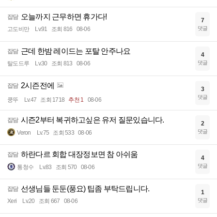
오늘까지 근무하면 휴가다!
잡담
7
댓글
고도비만
Lv.91
조회 816
08-06
근데 한밤 레이드는 포탈 안주나요
잡담
4
댓글
탈도드루
Lv.30
조회 813
08-06
2시즌전에
잡담
3
댓글
쿵뚜
Lv.47
조회 1718
추천 1
08-06
시즌2부터 복귀하고싶은 유저 질문있습니다.
잡담
2
댓글
Veron
Lv.75
조회 533
08-06
하란다르 회합 대장정보면 참 아쉬움
잡담
4
댓글
통청수
Lv.83
조회 570
08-06
선생님들 둔둔(풍요) 팁좀 부탁드립니다.
잡담
1
댓글
Xeri
Lv.20
조회 667
08-06