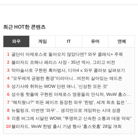
최근 HOT한 콘텐츠
와우
게임
IT
유머
연예
1
굴단이 아제로스로 돌아오지 않았다면? 와우 클래식+ 주목
2
블리자드 조해나 패리스 사장 - 35년 역사, 그리고 비전
3
악마술사로 구현된 흑마법사, 디아4 x 와우 콜라보 살펴보기
4
"모두에게 공평한 환경"이라더니...여전히 살아있는 애드온
5
성기사에 취하는 WOW 단편 애니, '신성한 모든 것'
6
성수동 핫플에 구현된 아제로스 영웅들의 안식처, WoW 홈스윗홈
7
"해치웠나?" 히든 페이즈 등장한 와우 '한밤', 세계 최초 킬은 '팀 리퀴드'
8
뉴럴링크, 이번엔 '와우'... 생각만으로 게임하는 시대 성큼
9
각종 버그에 시달린 WOW, "투명하고 신속한 소통과 대응 약속"
10
블리자드, WoW 한밤 출시 기념 행사 '홈스윗홈' 28일 개최