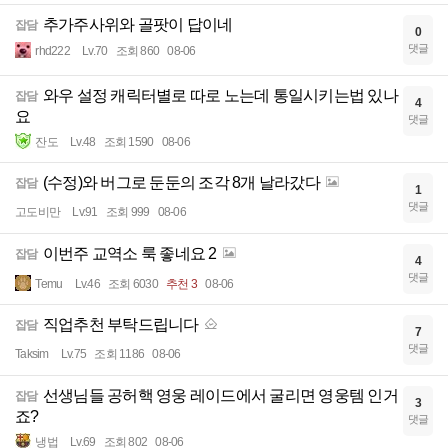
추가주사위와 골팟이 답이네
잡담
0
댓글
rhd222
Lv.70
조회 860
08-06
와우 설정 캐릭터별로 따로 노는데 통일시키는법 있나
잡담
4
요
댓글
잔도
Lv.48
조회 1590
08-06
(수정)와 버그로 둔둔의 조각 8개 날라갔다
잡담
1
댓글
고도비만
Lv.91
조회 999
08-06
이번주 교역소 룩 좋네요 2
잡담
4
댓글
Temu
Lv.46
조회 6030
추천 3
08-06
직업추천 부탁드립니다
잡담
7
댓글
Taksim
Lv.75
조회 1186
08-06
선생님들 공허핵 영웅 레이드에서 굴리면 영웅템 인거
잡담
3
죠?
댓글
냉법
Lv.69
조회 802
08-06