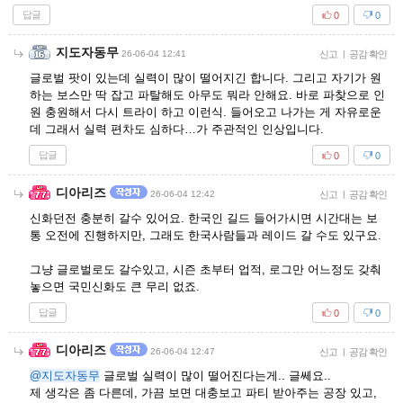
답글
0
0
지도자동무
26-06-04 12:41
신고
|
공감 확인
글로벌 팟이 있는데 실력이 많이 떨어지긴 합니다. 그리고 자기가 원
하는 보스만 딱 잡고 파탈해도 아무도 뭐라 안해요. 바로 파찾으로 인
원 충원해서 다시 트라이 하고 이런식. 들어오고 나가는 게 자유로운
데 그래서 실력 편차도 심하다…가 주관적인 인상입니다.
답글
0
0
디아리즈
26-06-04 12:42
신고
|
공감 확인
신화던전 충분히 갈수 있어요. 한국인 길드 들어가시면 시간대는 보
통 오전에 진행하지만, 그래도 한국사람들과 레이드 갈 수도 있구요.
그냥 글로벌로도 갈수있고, 시즌 초부터 업적, 로그만 어느정도 갖춰
놓으면 국민신화도 큰 무리 없죠.
답글
0
0
디아리즈
26-06-04 12:47
신고
|
공감 확인
@지도자동무
글로벌 실력이 많이 떨어진다는게.. 글쎄요..
제 생각은 좀 다른데, 가끔 보면 대충보고 파티 받아주는 공장 있고,