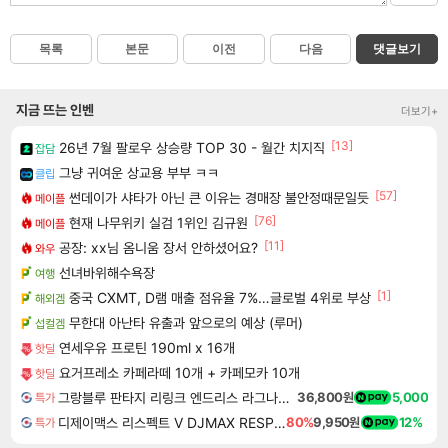
목록
본문
이전
다음
댓글보기
지금 뜨는 인벤
더보기+
[13]
26년 7월 팔로우 상승량 TOP 30 - 월간 치지직
잡담
그냥 귀여운 상교용 부부 ㅋㅋ
클립
[57]
썬데이가 샤타가 아닌 큰 이유는 경매장 불안정때문일듯
메이플
[76]
현재 나무위키 실검 1위인 김규원
메이플
[11]
공장: xx님 옴니움 장서 안하셨어요?
와우
선녀바위해수욕장
여행
[1]
중국 CXMT, D램 매출 점유율 7%…글로벌 4위로 부상
해외겜
무한대 아난타 유출과 앞으로의 예상 (루머)
섭컬겜
연세우유 프로틴 190ml x 16개
핫딜
요거프레소 카페라떼 10개 + 카페모카 10개
핫딜
그랑블루 판타지 리링크 엔드리스 라그나로크 업그레이드 킷 Granblue Fantasy Relink Endless Ragnarok Upgrade Kit DLC
36,800원
5,000
특가
디제이맥스 리스펙트 V DJMAX RESPECT V
80%
9,950원
12%
특가