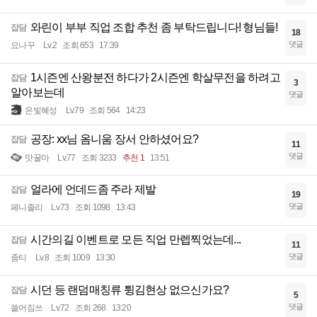
와린이 부부 직업 조합 추천 좀 부탁드립니다! 형님들!
잡담
18
댓글
요나꾸
Lv.2
조회 653
17:39
1시즌엔 산왕분전 하다가 2시즌엔 학살무전을 하려고
잡담
3
알아보는데
댓글
은빛혜성
Lv.79
조회 564
14:23
공장: xx님 옴니움 장서 안하셨어요?
잡담
11
댓글
맛꿀마
Lv.77
조회 3233
추천 1
13:51
얼라에 언데드좀 주라 제발
잡담
19
댓글
페니졸리
Lv.73
조회 1098
13:43
시간의길 이벤트로 모든 직업 만렙찍었는데...
잡담
11
댓글
좀티
Lv.8
조회 1009
13:30
시던 등 랜덤매칭류 튕김현상 없으신가요?
잡담
5
댓글
쓸어짐쓰
Lv.72
조회 268
13:20