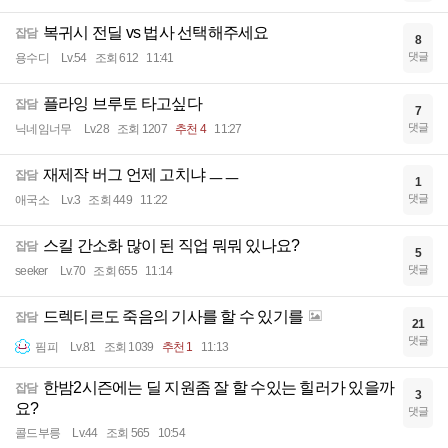
복귀시 전딜 vs 법사 선택해주세요
잡담
8
댓글
용수디
Lv.54
조회 612
11:41
플라잉 브루토 타고싶다
잡담
7
댓글
닉네임너무
Lv.28
조회 1207
추천 4
11:27
재제작 버그 언제 고치냐 ㅡㅡ
잡담
1
댓글
애국소
Lv.3
조회 449
11:22
스킬 간소화 많이 된 직업 뭐뭐 있나요?
잡담
5
댓글
seeker
Lv.70
조회 655
11:14
드렉티르도 죽음의 기사를 할 수 있기를
잡담
21
댓글
핌피
Lv.81
조회 1039
추천 1
11:13
한밤2시즌에는 딜 지원좀 잘 할 수있는 힐러가 있을까
잡담
3
요?
댓글
콜드부릉
Lv.44
조회 565
10:54