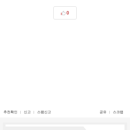
0
추천확인
신고
스팸신고
공유
스크랩