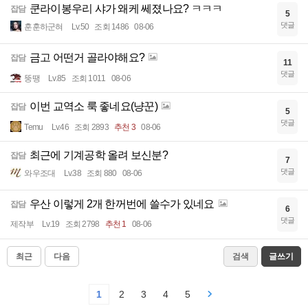
쿤라이봉우리 샤가 왜케 쎄졌나요? ㅋㅋㅋ
잡담
5
댓글
훈훈하군혀
Lv.50
조회 1486
08-06
금고 어떤거 골라야해요?
잡담
11
댓글
뚱땡
Lv.85
조회 1011
08-06
이번 교역소 룩 좋네요(냥꾼)
잡담
5
댓글
Temu
Lv.46
조회 2893
추천 3
08-06
최근에 기계공학 올려 보신분?
잡담
7
댓글
와우조대
Lv.38
조회 880
08-06
우산 이렇게 2개 한꺼번에 쓸수가 있네요
잡담
6
댓글
제작부
Lv.19
조회 2798
추천 1
08-06
최근
다음
검색
글쓰기
1
2
3
4
5