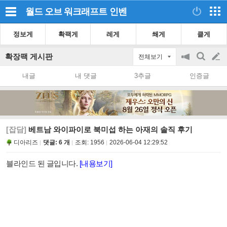
월드 오브 워크래프트
인벤
정보게
확팩게
레게
쐐게
클게
확장팩 게시판
전체보기
공
검
글
지
색
내글
내 댓글
3추글
인증글
on/off
쓰
기
[잡담]
베트남 와이파이로 북미섭 하는 아재의 솔직 후기
디아리즈
댓글: 6 개
조회:
1956
2026-06-04 12:29:52
블라인드 된 글입니다.
[내용보기]