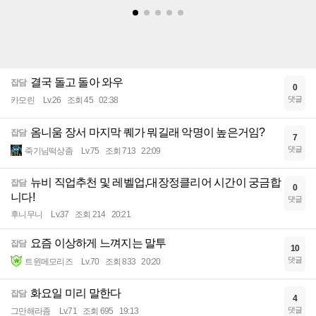
결국 돌고 돌아 와우
잡담
0
댓글
카모린
Lv.26
조회 45
02:38
옴니움 장서 마지막 퀘가 뭐길래 악명이 높은거임?
잡담
7
댓글
죽기님떡상좀
Lv.75
조회 713
22:09
뉴비 직업추천 및 레벨업,대장정클리어 시간이 궁금합
잡담
0
니다!
댓글
후니무니
Lv.37
조회 214
20:21
요즘 이상하게 느껴지는 말투
잡담
10
댓글
트윈메모리즈
Lv.70
조회 833
20:20
화요일 미리 말한다
잡담
4
댓글
그만해라좀
Lv.71
조회 695
19:13