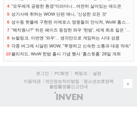
4
"모두에게 공평한 환경"이라더니...여전히 살아있는 애드온
5
성기사에 취하는 WOW 단편 애니, '신성한 모든 것'
6
성수동 핫플에 구현된 아제로스 영웅들의 안식처, WoW 홈스윗홈
7
"해치웠나?" 히든 페이즈 등장한 와우 '한밤', 세계 최초 킬은 '팀 리퀴드'
8
뉴럴링크, 이번엔 '와우'... 생각만으로 게임하는 시대 성큼
9
각종 버그에 시달린 WOW, "투명하고 신속한 소통과 대응 약속"
10
블리자드, WoW 한밤 출시 기념 행사 '홈스윗홈' 28일 개최
로그인
PC화면
퀵링크
설정
청소년보호정책
이용약관
개인정보처리방침
▲
불법촬영물신고안내
(주)
인
벤