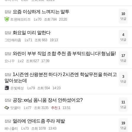
요즘 이상하게 느껴지는 말투
잡담
10
댓글
트윈메모리즈
Lv.70
조회 784
20:20
화요일 미리 말한다
잡담
4
댓글
그만해라좀
Lv.71
조회 663
19:13
와린이 부부 직업 조합 추천 좀 부탁드립니다! 형님들!
잡담
17
댓글
요나꾸
Lv.2
조회 627
17:39
1시즌엔 산왕분전 하다가 2시즌엔 학살무전을 하려고
잡담
3
알아보는데
댓글
은빛혜성
Lv.79
조회 554
14:23
공장: xx님 옴니움 장서 안하셨어요?
잡담
11
댓글
맛꿀마
Lv.77
조회 3135
추천 1
13:51
얼라에 언데드좀 주라 제발
잡담
19
댓글
페니졸리
Lv.73
조회 1078
13:43