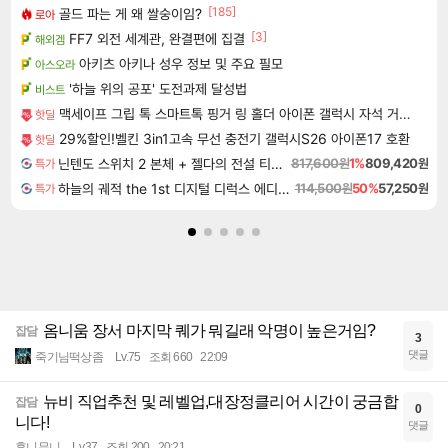
[185]
골드 파는 게 왜 쌀숭이임?
로아
[3]
FF7 외전 세계관, 완결편에 집결
해외겜
아키츠 아키나 성우 정보 및 주요 필모
아스오라
'하늘 위의 공포' 도전과제 달성법
비스트
맥세이프 그립 톡 스마트톡 핑거 링 홀더 아이폰 갤럭시 자석 거치대
핫딜
29%할인!벨킨 3in1고속 무선 충전기 갤럭시S26 아이폰17 호환
핫딜
닌텐도 스위치 2 본체 + 젤다의 전설 티어스 오브 더 킹덤 닌텐도 스위치 2 에디션 + 젤다의 전설 브레스 오브 더 와일드 닌텐도 스위치 2 에디션 번들
817,600원
1%
809,420원
특가
하늘의 궤적 the 1st 디지털 디럭스 에디션 Sora no Kiseki the 1st Digital Deluxe Edition
114,500원
50%
57,250원
특가
옴니움 장서 마지막 퀘가 뭐길래 악명이 높은거임?
잡담
3
댓글
죽기님떡상좀
Lv.75
조회 660
22:09
뉴비 직업추천 및 레벨업,대장정클리어 시간이 궁금합
잡담
0
니다!
댓글
후니무니
Lv.37
조회 200
20:21