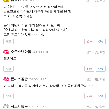
26-06-04 11:16
신고
|
공감 확인
나 21단 단단 만들고 이번 시즌 접으려는데
글로벌로만 하다보니 하루에 1판도 제대로 못 함
최소 1시간씩 기다림
근데 저번에 어떤 애가 올려준 거 보니까
20단 파티가 한와 전체 쐐기파티보다 많던데?
그럼 유토피아 맞제 ㅇㅅ ㅇb
답글
0
0
소주소년아톰
26-06-04 11:30
신고
|
공감 확인
해외게로
답글
0
0
돈까스김밥
26-06-04 12:07
신고
|
공감 확인
이 사람도 북미글 리젠에 지분이 상담함 ㅋㅋ 흥선대원군임 ㅋㅋ
답글
0
0
지도자동무
26-06-04 12:47
신고
|
공감 확인