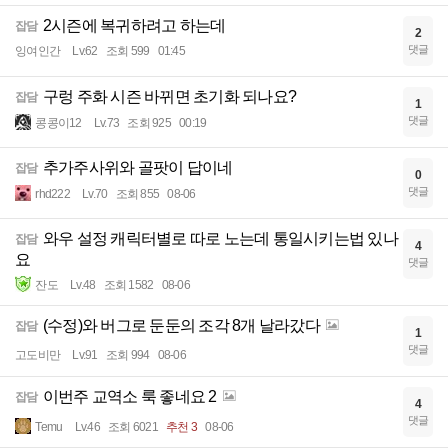
2시즌에 복귀하려고 하는데
잡담
2
댓글
잉여인간
Lv.62
조회 599
01:45
구렁 주화 시즌 바뀌면 초기화 되나요?
잡담
1
댓글
콩콩이12
Lv.73
조회 925
00:19
추가주사위와 골팟이 답이네
잡담
0
댓글
rhd222
Lv.70
조회 855
08-06
와우 설정 캐릭터별로 따로 노는데 통일시키는법 있나
잡담
4
요
댓글
잔도
Lv.48
조회 1582
08-06
(수정)와 버그로 둔둔의 조각 8개 날라갔다
잡담
1
댓글
고도비만
Lv.91
조회 994
08-06
이번주 교역소 룩 좋네요 2
잡담
4
댓글
Temu
Lv.46
조회 6021
추천 3
08-06