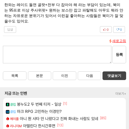
한와는 레이드 돌면 골팟+전부 다 잡아야 해 라는 부담이 있는데, 북미
는 95프로 이상 주사위팟+ 원하는 보스만 잡고 파탈해도 아무도 뭐라 안
하는 자유로운 분위기가 있어서 이런걸 좋아하는 사람들은 북미가 잘 맞
을수도 있어요.
답글
0
0
새로고침
등록
목록
본문
이전
다음
댓글보기
지금 뜨는 인벤
더보기+
[1]
봉누도2 두 번째 티저 - 일상
클립
마크 RPG 고민하는 이경민?
클립
[85]
아니 뭔 샤타 안 나왔다고 진짜 화내는 사람도 있네
메이플
[13]
아떨린다 한시간후면
리니지M