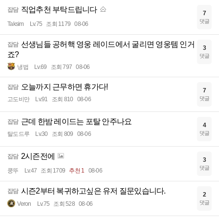
직업추천 부탁드립니다
잡담
7
댓글
Taksim
Lv.75
조회 1179
08-06
선생님들 공허핵 영웅 레이드에서 굴리면 영웅템 인거
잡담
3
죠?
댓글
냉법
Lv.69
조회 797
08-06
오늘까지 근무하면 휴가다!
잡담
7
댓글
고도비만
Lv.91
조회 810
08-06
근데 한밤 레이드는 포탈 안주나요
잡담
4
댓글
탈도드루
Lv.30
조회 809
08-06
2시즌전에
잡담
3
댓글
쿵뚜
Lv.47
조회 1709
추천 1
08-06
시즌2부터 복귀하고싶은 유저 질문있습니다.
잡담
2
댓글
Veron
Lv.75
조회 528
08-06