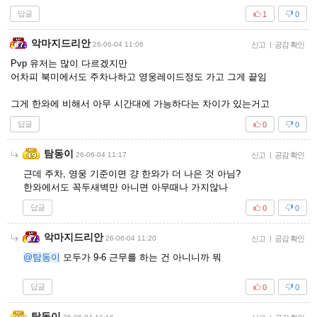
답글
1
0
악마지드리안
26-06-04 11:06
신고
|
공감 확인
Pvp 유저는 많이 다르겠지만
어차피 북미에서도 주차나하고 영웅레이드정도 가고 그게 끝임
그게 한와에 비해서 아무 시간대에 가능하다는 차이가 있는거고
답글
0
0
탐동이
26-06-04 11:17
신고
|
공감 확인
근데 주차, 영웅 기준이면 걍 한와가 더 나은 것 아님?
한와에서도 꼭두새벽만 아니면 아무때나 가지않나
답글
0
0
악마지드리안
26-06-04 11:20
신고
|
공감 확인
@탐동이
모두가 9-6 근무를 하는 건 아니니까 뭐
답글
0
0
탐동이