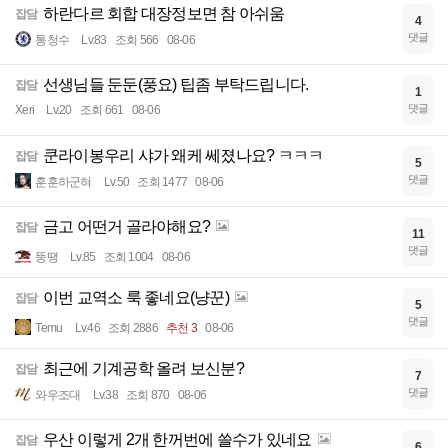
하란다르 회합 대장정보면 참 아쉬움
잡담
4
댓글
통청수
Lv.83
조회 566
08-06
선생님들 둔둔(풍요) 팁좀 부탁드립니다.
잡담
1
댓글
Xeri
Lv.20
조회 661
08-06
쿤라이봉우리 샤가 왜케 쎄졌나요? ㅋㅋㅋ
잡담
5
댓글
훈훈하군혀
Lv.50
조회 1477
08-06
금고 어떤거 골라야해요?
잡담
11
댓글
뚱땡
Lv.85
조회 1004
08-06
이번 교역소 룩 좋네요(냥꾼)
잡담
5
댓글
Temu
Lv.46
조회 2886
추천 3
08-06
최근에 기계공학 올려 보신분?
잡담
7
댓글
와우조대
Lv.38
조회 870
08-06
우산 이렇게 2개 한꺼번에 쓸수가 있네요
잡담
6