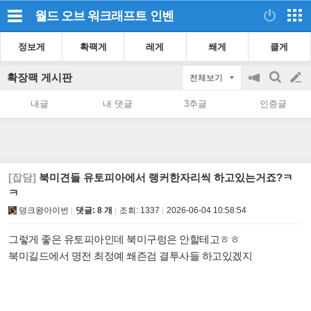
월드 오브 워크래프트
인벤
정보게
확팩게
레게
쐐게
클게
확장팩 게시판
전체보기
공
검
글
지
색
내글
내 댓글
3추글
인증글
on/off
쓰
기
[잡담]
북미견들 유토피아에서 랭커한자리씩 하고있는거죠?ㅋ
ㅋ
덩크왕아이번
댓글: 8 개
조회:
1337
2026-06-04 10:58:54
그렇게 좋은 유토피아인데 북미구렁은 안할테고ㅎㅎ
북미길드에서 명전 최정예 쐐즌검 결투사들 하고있겠지