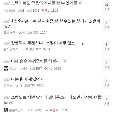
드렉티르도 죽음의 기사를 할 수 있기를
잡담
20
댓글
핌피
Lv.81
조회 1013
추천 1
11:13
한밤2시즌에는 딜 지원좀 잘 할 수있는 힐러가 있을까
잡담
3
요?
댓글
콜드부릉
Lv.44
조회 556
10:54
잠행하다 무전하니... 스킬이 너무 많소...ㅠㅠ
잡담
7
댓글
돈키호테이
Lv.66
조회 932
09:44
이제 슬슬 복귀준비를 해볼까..
잡담
2
댓글
윈스턴
Lv.80
조회 1537
추천 1
06:36
나는 황폐 재밌던데...
잡담
3
댓글
김쿤냥
Lv.42
조회 704
06:25
쪼렙으로 시던 달리다 넬타루스가 나오면 긴장해야 할
잡담
6
몹
댓글
훈훈하군혀
Lv.50
조회 1824
추천 6
03:59