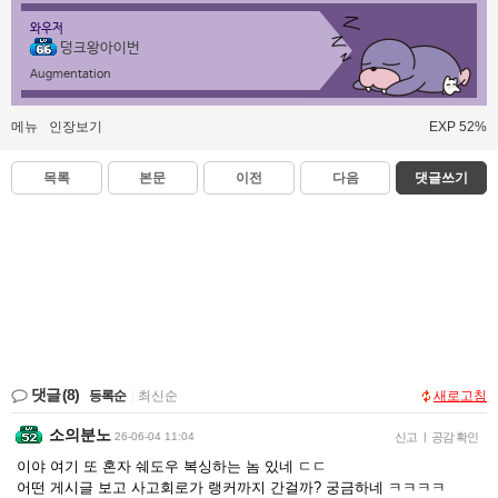
와우저
덩크왕아이번
Augmentation
메뉴
인장보기
EXP 52%
목록
본문
이전
다음
댓글쓰기
댓글
(8)
등록순
|
최신순
새로고침
소의분노
26-06-04 11:04
신고
|
공감 확인
이야 여기 또 혼자 쉐도우 복싱하는 놈 있네 ㄷㄷ
어떤 게시글 보고 사고회로가 랭커까지 간걸까? 궁금하네 ㅋㅋㅋㅋ