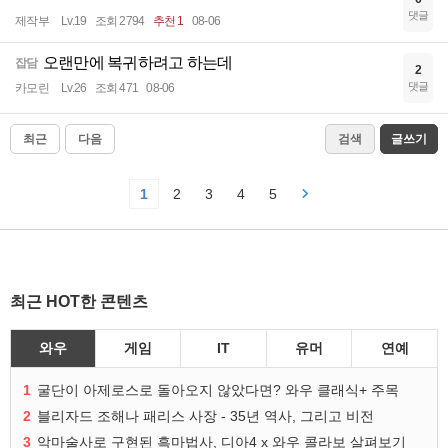
댓글
제작부
Lv.19
조회 2794
추천 1
08-06
오랜만에 복귀하려고 하는데
잡담
2
댓글
카모린
Lv.26
조회 471
08-06
최근
다음
검색
글쓰기
1
2
3
4
5
최근 HOT한 콘텐츠
와우
게임
IT
유머
연예
1
굴단이 아제로스로 돌아오지 않았다면? 와우 클래식+ 주목
2
블리자드 조해나 패리스 사장 - 35년 역사, 그리고 비전
3
악마술사로 구현된 흑마법사, 디아4 x 와우 콜라보 살펴보기