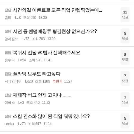
시간의길 이벤트로 모든 직업 만렙찍었는데...
잡담
11
댓글
좀티
Lv.8
조회 990
13:30
시던 등 랜덤매칭류 튕김현상 없으신가요?
잡담
5
댓글
쓸어짐쓰
Lv.72
조회 263
13:20
복귀시 전딜 vs 법사 선택해주세요
잡담
8
댓글
용수디
Lv.54
조회 598
11:41
플라잉 브루토 타고싶다
잡담
7
댓글
닉네임너무
Lv.28
조회 1189
추천 4
11:27
재제작 버그 언제 고치냐 ㅡㅡ
잡담
1
댓글
애국소
Lv.3
조회 440
11:22
스킬 간소화 많이 된 직업 뭐뭐 있나요?
잡담
5
댓글
seeker
Lv.70
조회 647
11:14