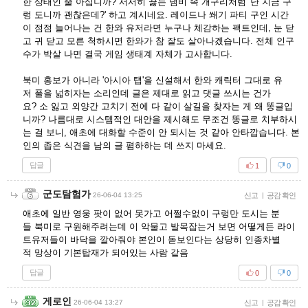
한 상태인 줄 아십니까? 서서히 끓는 냄비 속 개구리처럼 '난 지금 구
렁 도니까 괜찮은데?' 하고 계시네요. 레이드나 쐐기 파티 구인 시간
이 점점 늘어나는 건 한와 유저라면 누구나 체감하는 팩트인데, 눈 닫
고 귀 닫고 모른 척하시면 한와가 참 잘도 살아나겠습니다. 전체 인구
수가 박살 나면 결국 게임 생태계 자체가 고사합니다.
북미 홍보가 아니라 '아시아 탭'을 신설해서 한와 캐릭터 그대로 유
저 풀을 넓히자는 소리인데 글은 제대로 읽고 댓글 쓰시는 건가
요? 소 잃고 외양간 고치기 전에 다 같이 살길을 찾자는 게 왜 똥글입
니까? 나름대로 시스템적인 대안을 제시해도 무조건 똥글로 치부하시
는 걸 보니, 애초에 대화할 수준이 안 되시는 것 같아 안타깝습니다. 본
인의 좁은 식견을 남의 글 폄하하는 데 쓰지 마세요.
답글
1
0
군도탐험가
26-06-04 13:25
신고
|
공감 확인
애초에 일반 영웅 팟이 없어 못가고 어쩔수없이 구렁만 도시는 분
들 북미로 구원해주려는데 이 악물고 발목잡는거 보면 어떻게든 라이
트유저들이 바닥을 깔아줘야 본인이 돋보인다는 상당히 인종차별
적 망상이 기본탑재가 되어있는 사람 같음
답글
0
0
게로인
26-06-04 13:27
신고
|
공감 확인