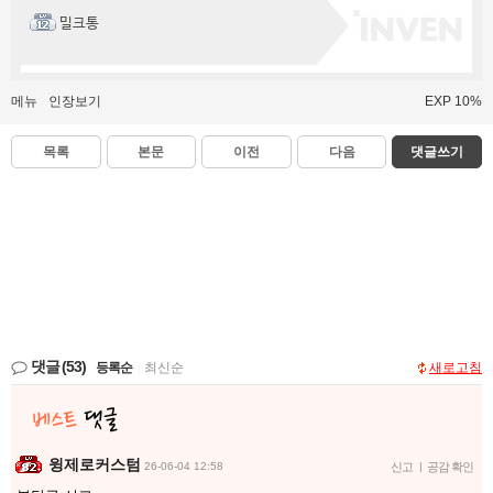
밀크통
메뉴
인장보기
EXP 10%
목록
본문
이전
다음
댓글쓰기
댓글
(53)
등록순
|
최신순
새로고침
윙제로커스텀
26-06-04 12:58
신고
|
공감 확인