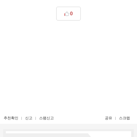
0
추천확인
신고
스팸신고
공유
스크랩