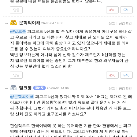
린 본문에 대한 팩트는 눈곱만큼도 변하지 않습니다.
답글
0
0
문학의이해
26-06-04 14:00
신고
|
공감 확인
@밀크통
퍼그로도 5신화 할 수 있다 이게 중요한게 아니구요 하나 잡
고 우르르 나가고 또 다른 파티 찾고 제대로 된 오더도 없이 될때까
지 들이박는 퍼그에 딱히 환상 가지고 있지 않으니까 제대로 된 레이
드를 할 수 있는지 여부가 중요한거라니까요?
백번 양보하는게 아니라 님이 신화 킬수가 제로인지 5신화를 했는
지 벨로렌 트라이를 하는 중인지 그게 대부분의 한와 와우저들이 관
심 갖는 부분인데 왤케 씹소리만 함
답글
0
0
밀크통
26-06-04 14:06
신고
|
공감 확인
@문학의이해
퍼그로 5신화 했다니까 이제 와서 "퍼그는 제대로 된 레
이드가 아니니 안 중요함"이라며 빛의 속도로 골대 옮기시는 거 진
짜 추합니다. 그렇게 레이드 환경 따지시는 분이 처음엔 왜 대뜸 로그
랑 신화 진도 까라고 호구조사를 하셨나요?
현실적으로 한국어밖에 못 하는 유저라면 지금 한와 환경에서는 퍼그
밖에 선택지가 없는 게 팩트입니다. 그리고 만약에 제 제안대로 아시