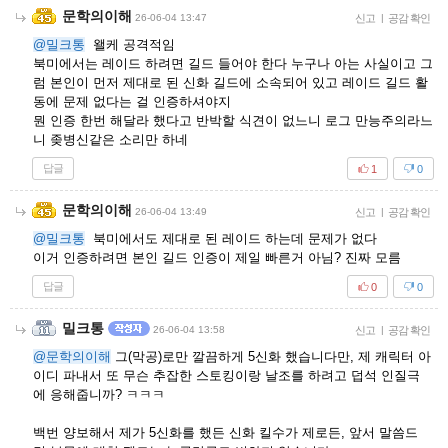
문학의이해
26-06-04 13:47
신고
|
공감 확인
@밀크통
왤케 공격적임
북미에서는 레이드 하려면 길드 들어야 한다 누구나 아는 사실이고 그
럼 본인이 먼저 제대로 된 신화 길드에 소속되어 있고 레이드 길드 활
동에 문제 없다는 걸 인증하셔야지
뭔 인증 한번 해달라 했다고 반박할 식견이 없느니 로그 만능주의라느
니 좆병신같은 소리만 하네
답글
1
0
문학의이해
26-06-04 13:49
신고
|
공감 확인
@밀크통
북미에서도 제대로 된 레이드 하는데 문제가 없다
이거 인증하려면 본인 길드 인증이 제일 빠른거 아님? 진짜 모름
답글
0
0
밀크통
26-06-04 13:58
신고
|
공감 확인
@문학의이해
그(막공)로만 깔끔하게 5신화 했습니다만, 제 캐릭터 아
이디 파내서 또 무슨 추잡한 스토킹이랑 날조를 하려고 덥석 인질극
에 응해줍니까? ㅋㅋㅋ
백번 양보해서 제가 5신화를 했든 신화 킬수가 제로든, 앞서 말씀드