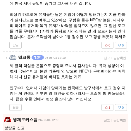
에 한국 서버 유입이 끊기고 고사해 버린 겁니다.
최상위 하드코어 유저들만 남은 게임이 어떻게 망해가는지 지금 한와
가 실시간으로 보여주고 있잖아요. 구렁을 돌든 NPC랑 놀든, 대다수
의 라이트 유저와 복귀 유저가 바닥을 받쳐주지 않으면, 그 잘난 로그
를 겨룰 무대(서버) 자체가 통째로 사라진다는 걸 왜 모르시는지 안타
깝습니다. 혼자 오락실에 남아서 1등 점수판 보고 평생 뿌듯해 하세요.
답글
0
0
밀크통
26-06-04 13:10
신고
|
공감 확인
제 글의 핵심을 온몸으로 증명해 주셔서 감사합니다. 유저 성향이 이
렇게 극단적이고, 본인 기준에 안 맞으면 'NPC'나 '구렁맨'이라며 배척
해 대니 신규 유저들이 버티질 못하는 거죠.
인구수가 없어서 게임이 망해가는 판국에도 방구석에서 로그 점수 지
키는 게 인생의 전부인 양 타인을 깎아내리시는 모습이 참 안쓰럽습니
다. 좁은 우물 안에서 평생 올스타 많이 하십시오.
답글
1
0
윙제로커스텀
26-06-04 12:58
신고
|
공감 확인
분탕글 신고