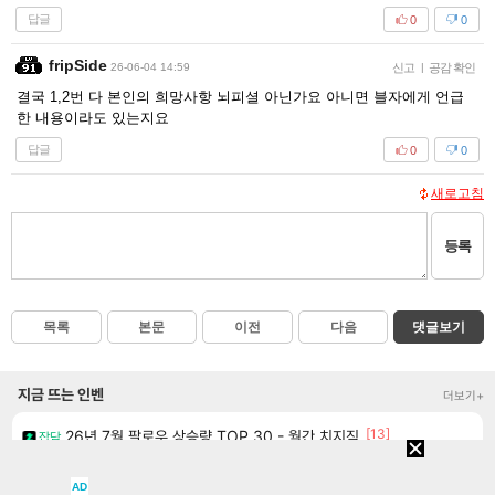
답글
0
0
fripSide
26-06-04 14:59
신고
|
공감 확인
결국 1,2번 다 본인의 희망사항 뇌피셜 아닌가요 아니면 블자에게 언급
한 내용이라도 있는지요
답글
0
0
새로고침
등록
목록
본문
이전
다음
댓글보기
지금 뜨는 인벤
더보기+
[13]
26년 7월 팔로우 상승량 TOP 30 - 월간 치지직
잡담
마크 RPG 고민하는 이경민?
클립
AD
[15]
주말패키지가 나왔읍니다.
리니지M