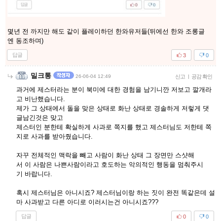
몇년 전 까지만 해도 같이 플레이하던 한와유저들(뒤에선 한와 조롱글
엔 동조하며)
답글
3
0
밀크통
26-06-04 12:49
신고
|
공감 확인
과거에 제스터라는 분이 북미에 대한 경험을 남기니깐 저보고 깔개라
고 비난했습니다.
제가 그 상태에서 돌을 맞은 상태로 화난 상태로 경솔하게 저렇게 댓
글남긴것은 맞고
제스터인 분한테 확실하게 사과로 쪽지를 했고 제스터님도 저한테 쪽
지로 사과를 받아줬습니다.
자꾸 전체적인 맥락을 빼고 사람이 화난 상태 그 장면만 스샷해
서 이 사람은 나쁜사람이라고 호도하는 악의적인 행동을 멈춰주시
기 바랍니다.
혹시 제스터님은 아니시죠? 제스터님이랑 하는 짓이 완전 똑같은데 설
마 사과받고 다른 아디로 이러시는건 아니시죠???
답글
0
0