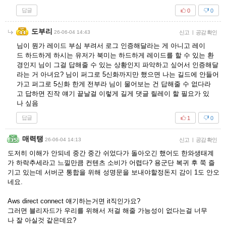
답글
0
0
도부리
26-06-04 14:43
신고
|
공감 확인
님이 뭔가 레이드 부심 부려서 로그 인증해달라는 게 아니고 레이
드 하드하게 하시는 유저가 북미는 하드하게 레이드를 할 수 있는 환
경인지 님이 그걸 답해줄 수 있는 상황인지 파악하고 싶어서 인증해달
라는 거 아녀요? 님이 퍼그로 5신화까지만 했으면 나는 길드에 안들어
가고 퍼그로 5신화 한게 전부라 님이 물어보는 건 답해줄 수 없다라
고 답하면 진작 얘기 끝날걸 이렇게 길게 댓글 릴레이 할 필요가 있
나 싶음
답글
1
0
매력탱
26-06-04 14:13
신고
|
공감 확인
도저히 이해가 안되네 중간 중간 쉬었다가 돌아오긴 했어도 한와생태계
가 하락추세라고 느낄만큼 컨텐츠 소비가 어렵다? 용군단 복귀 후 쭉 즐
기고 있는데 서버군 통합을 위해 성명문을 보내야할정돈지 감이 1도 안오
네요.
Aws direct connect 얘기하는거면 it직인가요?
그러면 블리자드가 우리를 위해서 저걸 해줄 가능성이 없다는걸 너무
나 잘 아실것 같은데요?