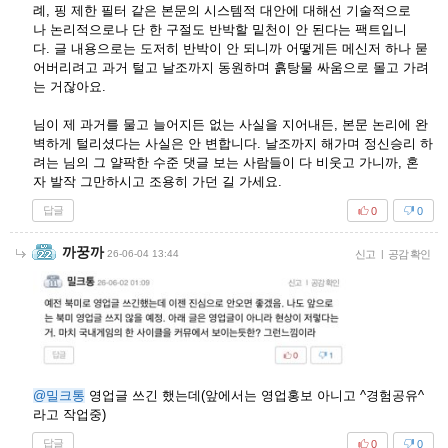
례, 핑 제한 필터 같은 본문의 시스템적 대안에 대해선 기술적으로
나 논리적으로나 단 한 구절도 반박할 밑천이 안 된다는 팩트입니
다. 글 내용으로는 도저히 반박이 안 되니까 어떻게든 메신저 하나 묻
어버리려고 과거 털고 날조까지 동원하며 흙탕물 싸움으로 몰고 가려
는 거잖아요.
님이 제 과거를 물고 늘어지든 없는 사실을 지어내든, 본문 논리에 완
벽하게 털리셨다는 사실은 안 변합니다. 날조까지 해가며 정신승리 하
려는 님의 그 얄팍한 수준 댓글 보는 사람들이 다 비웃고 가니까, 혼
자 발작 그만하시고 조용히 가던 길 가세요.
답글
0
0
까꿍까
26-06-04 13:44
신고
|
공감 확인
@밀크통
영업글 쓰긴 했는데(앞에서는 영업홍보 아니고 ^경험공유^
라고 작업중)
답글
0
0