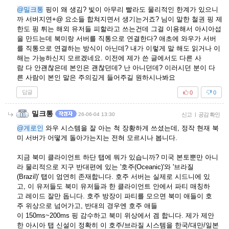
@밀크통
핑이 왜 생김? 빛이 아무리 빨라도 물리적인 한계가 있으니
까 서버지연+@ 요소들 합쳐지면서 생기는거죠? 님이 말한 철권 핑 제
한도 핑 튀는 해외 유저들 피할라고 쓰는건데 그걸 이용해서 아시아섭
을 만드는데 북미랑 서버를 직통으로 연결한다? 애초에 와우가 서버
를 직통으로 연결하는 방식이 아닌데? 내가 이렇게 말 해도 읽거나 이
해는 가능하신지 모르겠네요. 이전에 제가 쓴 글에서도 다른 사
람 다 안괜찮은데 본인은 괜찮던데? 난 아니던데? 이러시던 분이 다
른 사람이 본인 말은 주의깊게 들어주길 원하시나봐요
답글
0
0
밀크통
26-06-04 13:30
신고
|
공감 확인
@게로인
와우 시스템을 잘 아는 척 장황하게 쓰셨는데, 정작 현재 북
미 서버가 어떻게 돌아가는지는 전혀 모르시나 봅니다.
지금 북미 클라이언트 하단 탭에 뭐가 있습니까? 미국 본토뿐만 아니
라 물리적으로 지구 반대편에 있는 '호주(Oceanic)'와 '브라질
(Brazil)' 탭이 엄연히 존재합니다. 호주 서버는 실제로 시드니에 있
고, 이 유저들도 북미 유저들과 한 클라이언트 안에서 파티 매칭하
고 레이드 잘만 돕니다. 호주 방장이 파티를 모으면 북미 애들이 호
주 위상으로 넘어가고, 반대의 경우엔 호주 애들
이 150ms~200ms 핑 감수하고 북미 위상에서 겜 합니다. 제가 제안
한 아시아 탭 신설이 정확히 이 호주/브라질 시스템을 한국/대만/일본