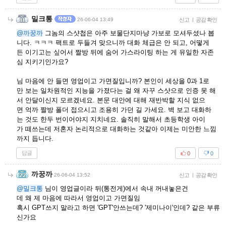
밀크통
26-06-04 13:49
신고
|
공감 확인
@까꿍까
그놈의 스샷첩은 아주 보물단지마냥 가보로 모셔두셨나 봅
니다. ㅋㅋㅋ 팩트로 두들겨 맞으니까 대화 체급은 안 되고, 어떻게
든 이기고는 싶어서 짤방 뒤에 숨어 가스라이팅 하는 게 유일한 자존
심 지키기인가요?
님 마음에 안 들면 영업이고 가면질입니까? 본인이 세상을 0과 1로
만 보는 일차원적인 지능을 가졌다는 걸 왜 자꾸 스샷으로 인증 못 해
서 안달이신지 모르겠네요. 본문 대안에 대해 재반박할 지식 없으
면 억까 짤방 폴더 접으시고 조용히 가던 길 가세요. 벽 보고 대화하
는 것도 한두 번이어야지 지치네요. 솔직히 말해서 초등학생 아이
가 떼쓰는데 저혼자 논리적으로 대화하는 것같아 이제는 미안한 느낌
까지 듭니다.
답글
0
0
까꿍까
26-06-04 13:52
신고
|
공감 확인
@밀크통
님이 영업글이라 뒤(통전게)에서 속내 꺼내놓은건
데 왜 제 마음에 따라서 영업이고 가면질임
혹시 GPT쓰지 말라고 하면 'GPT'안쓰는데? '제미나이'인데? 같은 부류
신가요