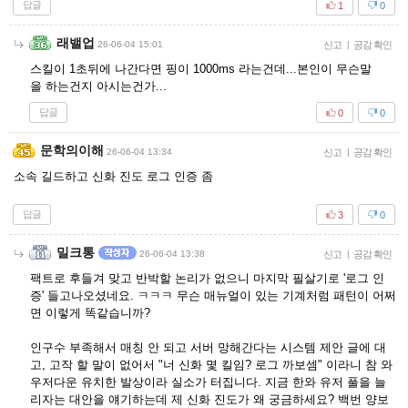
답글
1
0
래밸업
26-06-04 15:01
신고
|
공감 확인
스킬이 1초뒤에 나간다면 핑이 1000ms 라는건데...본인이 무슨말
을 하는건지 아시는건가...
답글
0
0
문학의이해
26-06-04 13:34
신고
|
공감 확인
소속 길드하고 신화 진도 로그 인증 좀
답글
3
0
밀크통
26-06-04 13:38
신고
|
공감 확인
팩트로 후들겨 맞고 반박할 논리가 없으니 마지막 필살기로 '로그 인
증' 들고나오셨네요. ㅋㅋㅋ 무슨 매뉴얼이 있는 기계처럼 패턴이 어쩌
면 이렇게 똑같습니까?
인구수 부족해서 매칭 안 되고 서버 망해간다는 시스템 제안 글에 대
고, 고작 할 말이 없어서 "너 신화 몇 킬임? 로그 까보셈" 이라니 참 와
우저다운 유치한 발상이라 실소가 터집니다. 지금 한와 유저 풀을 늘
리자는 대안을 얘기하는데 제 신화 진도가 왜 궁금하세요? 백번 양보