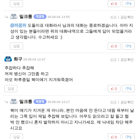
답글
0
0
밀크통
26-06-04 13:55
신고
|
공감 확인
@까꿍까
도돌이표 대화라서 님과의 대화는 종료하겠습니다. 아마 지
성이 있는 분들이라면 위의 대화내역으로 그들에게 답이 되었을거라
고 생각됩니다. 수고하세요 :)
답글
0
0
화구
26-06-04 12:47
신고
|
공감 확인
추잡하다 추잡해
꺼져 병신아 그만좀 하고
아오 하루종일 북미얘기 지겨워죽겠어
답글
2
0
밀크통
26-06-04 13:17
신고
|
공감 확인
북미 얘기가 지겨운 게 아니라, 본인 마음에 안 든다고 대뜸 욕부터 날
리는 그쪽 입이 제일 추잡해 보입니다. 아무도 읽으라고 칼 들고 협
박 안 했으니 혼자 발작하지 마시고 지나가세요. 제 닉네임 차단 해주
시고요
답글
0
0