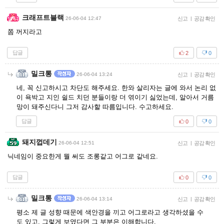
크래프트블랙
26-06-04 12:47
신고
|
공감 확인
쫌 꺼지라고
답글
2
0
밀크통
26-06-04 13:24
신고
|
공감 확인
네, 꼭 신고하시고 차단도 해주세요. 한와 살리자는 글에 와서 논리 없
이 욕박고 지인 쉴드 치던 분들이랑 더 엮이기 싫었는데, 알아서 거름
망이 돼주신다니 그저 감사할 따름입니다. 수고하세요.
답글
0
0
돼지껍데기
26-06-04 12:51
신고
|
공감 확인
닉네임이 중요한게 뭘 써도 조롱같고 어그로 같네요.
답글
0
0
밀크통
26-06-04 13:14
신고
|
공감 확인
평소 제 글 성향 때문에 색안경을 끼고 어그로라고 생각하셨을 수
도 있고, 그렇게 보였다면 그 부분은 이해합니다.