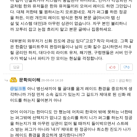
아 탭이 신설되거나 시스템이 통합된다 하더라도, 언어가 걱정되면 지
금처럼 한와 유저들은 한와 유저들끼리 모여서 레이드 하면 그만입니
다. 대체 저한테 뭘 원하시는지 모르겠네요. 제가 퍼그를 하든 정공
을 하든, 이런 개인의 레이드 방식은 현재 본문 글(아시아 탭 신
설 및 시스템 대안)과 아무런 상관이 없습니다. 자꾸 본인 불리하니
까 꼬투리 잡고 논점 흐리지 말고 본문 글에나 집중하세요.
대부분의 와우저가 신화 진도에 관심 있다"고요? 착각 마세요. 그쪽 같
은 한줌단 엘리트주의 완장러들이나 남의 신화 킬수 감시하면서 까내
릴 궁리만 하지, 대다수의 라이트 유저, 쐐기맨, 구렁맨들은 서버 인구
수가 박살 나서 파티가 안 모이는 현실을 걱정합니다.
답글
0
0
문학의이해
26-06-04 14:16
신고
|
공감 확인
@밀크통
아니 병신새끼야 뭘 골대를 옮겨 레이드 환경을 중요하게 생
각하니까 가장 먼저 소속 길드가 있는지 그 길드가 제대로 된 신화 레
이드를 하는지 물어본거 아냐
언어 이야기는 한마디도 안 했는데 어차피 한국어 밖에 못하는 너한테
는 퍼그밖에 선택지가 없냐고 씹소리를 하지 니가 퍼그를 하는지 정공
을 하는지가 왜 아무런 상관이 없어 될 때까지 들이박으면서 스트레
스 받는 퍼그가 아니라 '내가' 제대로 된 정공이나 최소한 진도가 나가
는 레이드 환경을 중요하게 생각한다니까?