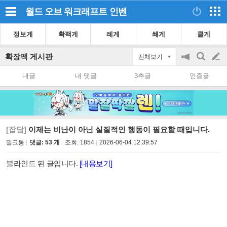
월드 오브 워크래프트
인벤
정보게
확팩게
레게
쐐게
클게
확장팩 게시판
전체보기
공
검
글
지
색
내글
내 댓글
3추글
인증글
on/off
쓰
기
[잡담]
이제는 비난이 아닌 실질적인 행동이 필요할 때입니다.
밀크통
댓글: 53 개
조회:
1854
2026-06-04 12:39:57
블라인드 된 글입니다.
[내용보기]