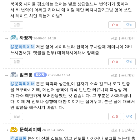
북미충 새끼들 평소에는 언어는 별로 상관없느니 번역기가 좋아져
서 AI 번역이 어쩌고 하더니 왜 이럴 때만 빠져나감? 그냥 영어 쓰면
서 레이드 하면 되는거 아님?
답글
0
0
까꿍까
26-06-04 14:18
신고
|
공감 확인
@문학의이해
저분 영어 네이티브라 한국어 구사할때 제미나이 GPT
쓰시면서(위 댓글들 전부) 대화하셔야해서 양해좀
답글
0
0
밀크통
26-06-04 14:24
신고
|
공감 확인
@문학의이해
본문 맥락과 상관없이 갑자기 소속 길드나 로그 인증
을 요구하시기에, 메신저 공격이 워낙 빈번한 커뮤니티 특성상 제
가 다소 예민하게 오버반응했던 것 같습니다. 그 부분은 사과드립니
다. 이제 제 진도나 성향에 대한 이야기는 접어두고, 본문 글에 대해서
만 말씀을 해주시기 바랍니다.
답글
0
0
문학의이해
26-06-04 14:27
신고
|
공감 확인
@밀크통
본인이 신화 길드도 없고 진도를 나가거나 로그를 찍는데 흥