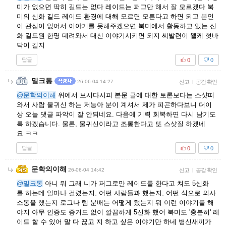
미가 없으면 딱히 길드는 없다 레이드는 퍼그만 해서 잘 모르겠다 북
미의 신화 길드 레이드 환경에 대해 모르면 모른다고 하면 되고 본인
이 관심이 없어서 이야기를 못해주겠으면 북미에서 활동하고 있는 신
화 길드원 한명 데려와서 대신 이야기시키면 되지 씨발련이 왤케 혓바
닥이 길지
답글
0
0
밀크통
26-06-04 14:27
신고
|
공감 확인
@문학의이해
위에서 보시다시피 본문 글에 대한 토론보다는 스샷떠
와서 사람 물귀신 하는 저능아 분이 계셔서 제가 피곤하다보니 더이
상 오늘 댓글 파악이 잘 안되네요. 다음에 기력 회복하면 다시 남기도
록 하겠습니다. 물론, 물귀신이라고 조롱한다고 또 스샷질 하겠네
요 ㅋㅋ
답글
0
0
문학의이해
26-06-04 14:42
신고
|
공감 확인
@밀크통
아니 뭐 그래 니가 퍼그로만 레이드를 한다고 쳐도 5신화
를 하는데 얼마나 걸렸는지, 어떤 사람들과 했는지, 어떤 식으로 의사
소통을 했는지 로그나 템 분배는 어떻게 됐는지 뭐 이런 이야기를 해
야지 아무 인증도 증거도 없이 깔끔하게 5신화 했어 북미도 '충분히' 레
이드 할 수 있어 말 다 끊고 지 하고 싶은 이야기만 하네 병신새끼가