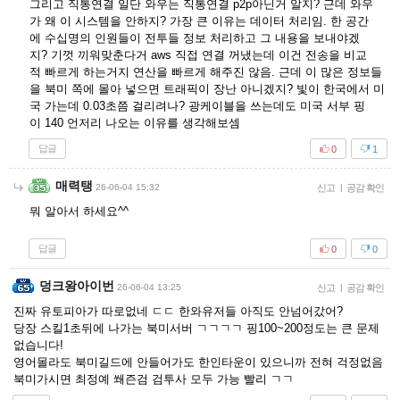
그리고 직통연결 일단 와우는 직통연결 p2p아닌거 알지? 근데 와우
가 왜 이 시스템을 안하지? 가장 큰 이유는 데이터 처리임. 한 공간
에 수십명의 인원들이 전투들 정보 처리하고 그 내용을 보내야겠
지? 기껏 끼워맞춘다거 aws 직접 연결 꺼냈는데 이건 전송을 비교
적 빠르게 하는거지 연산을 빠르게 해주진 않음. 근데 이 많은 정보들
을 북미 쪽에 몰아 넣으면 트래픽이 장난 아니겠지? 빛이 한국에서 미
국 가는데 0.03초쯤 걸리려나? 광케이블을 쓰는데도 미국 서부 핑
이 140 언저리 나오는 이유를 생각해보셈
답글
0
1
매력탱
26-06-04 15:32
신고
|
공감 확인
뭐 알아서 하세요^^
답글
0
0
덩크왕아이번
26-06-04 13:25
신고
|
공감 확인
진짜 유토피아가 따로없네 ㄷㄷ 한와유저들 아직도 안넘어갔어?
당장 스킬1초뒤에 나가는 북미서버 ㄱㄱㄱㄱ 핑100~200정도는 큰 문제
없습니다!
영어몰라도 북미길드에 안들어가도 한인타운이 있으니까 전혀 걱정없음
북미가시면 최정예 쐐즌검 검투사 모두 가능 빨리 ㄱㄱ