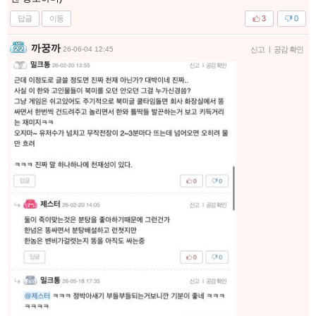
답글
이동
3
0
까꿍까
26-06-04 12:45
신고
|
공감 확인