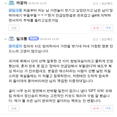
까꿍까
26-06-04 13:25
신고
|
공감 확인
@밀크통
처음부터 저는 님 가면놀이 벗기고 싶었던거고 님은 님이‘정
박아새기 부들부들ㅋㅋㅋ’한거 언급당한걸로 핀트잡고 gpt에 의탁하
면서까지 주제를 돌리고싶은거임
답글
0
0
밀크통
26-06-04 13:26
신고
|
공감 확인
@까꿍까
정의의 사도 빙의하셔서 가면을 벗기네 마네 거창한 명분 만
드느라 고생이 많으십니다.
과거에 욱해서 단어 선택 잘못한 건 이미 쌍방과실이라고 쿨하게 인정
했는데, 혼자 핀트 못 잡고 '정박아 언급당해서 부들댄다'며 쉐도우 복
싱 하시는 거 안쓰럽네요. 본질은 제스터라는 사람이 선빵 날린 저질
스러운 욕설들에는 이 악물고 침묵하면서, 저한테만 도덕적 엄숙주
의 들이대며 묻어버리려던 님의 '추잡한 이중잣대'입니다.
글이 너무 논리 정연해서 반박할 밑천이 없으니 냅다 'GPT 의탁' 프레
임 씌워서 정신승리 하려는 고전적인 키보드 워리어 수법 잘 봤습니
다. 제가 뭘 쓰든 님이 편파적인 쉴더라는 팩트는 안 변합니다.
답글
0
0