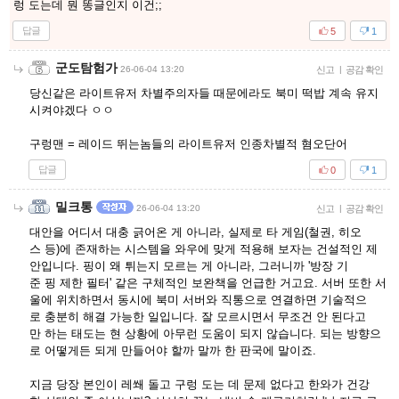
렁 도는데 뭔 똥글인지 이건;;
답글
5
1
군도탐험가
26-06-04 13:20
신고
|
공감 확인
당신같은 라이트유저 차별주의자들 때문에라도 북미 떡밥 계속 유지
시켜야겠다 ㅇㅇ
구렁맨 = 레이드 뛰는놈들의 라이트유저 인종차별적 혐오단어
답글
0
1
밀크통
26-06-04 13:20
신고
|
공감 확인
대안을 어디서 대충 긁어온 게 아니라, 실제로 타 게임(철권, 히오
스 등)에 존재하는 시스템을 와우에 맞게 적용해 보자는 건설적인 제
안입니다. 핑이 왜 튀는지 모르는 게 아니라, 그러니까 '방장 기
준 핑 제한 필터' 같은 구체적인 보완책을 언급한 거고요. 서버 또한 서
울에 위치하면서 동시에 북미 서버와 직통으로 연결하면 기술적으
로 충분히 해결 가능한 일입니다. 잘 모르시면서 무조건 안 된다고
만 하는 태도는 현 상황에 아무런 도움이 되지 않습니다. 되는 방향으
로 어떻게든 되게 만들어야 할까 말까 한 판국에 말이죠.
지금 당장 본인이 레쐐 돌고 구렁 도는 데 문제 없다고 한와가 건강