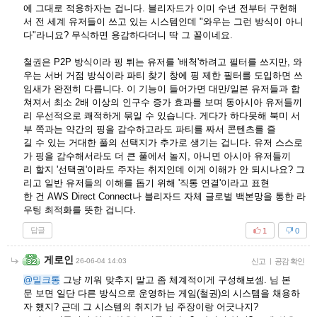
에 그대로 적용하자는 겁니다. 블리자드가 이미 수년 전부터 구현해
서 전 세계 유저들이 쓰고 있는 시스템인데 "와우는 그런 방식이 아니
다"라니요? 무식하면 용감하다더니 딱 그 꼴이네요.
철권은 P2P 방식이라 핑 튀는 유저를 '배척'하려고 필터를 쓰지만, 와
우는 서버 거점 방식이라 파티 찾기 창에 핑 제한 필터를 도입하면 쓰
임새가 완전히 다릅니다. 이 기능이 들어가면 대만/일본 유저들과 합
쳐져서 최소 2배 이상의 인구수 증가 효과를 보며 동아시아 유저들끼
리 우선적으로 쾌적하게 묶일 수 있습니다. 게다가 하다못해 북미 서
부 쪽과는 약간의 핑을 감수하고라도 파티를 짜서 콘텐츠를 즐
길 수 있는 거대한 풀의 선택지가 추가로 생기는 겁니다. 유저 스스로
가 핑을 감수해서라도 더 큰 풀에서 놀지, 아니면 아시아 유저들끼
리 할지 '선택권'이라도 주자는 취지인데 이게 이해가 안 되시나요? 그
리고 일반 유저들의 이해를 돕기 위해 '직통 연결'이라고 표현
한 건 AWS Direct Connect나 블리자드 자체 글로벌 백본망을 통한 라
우팅 최적화를 뜻한 겁니다.
답글
1
0
게로인
26-06-04 14:03
신고
|
공감 확인
@밀크통
그냥 끼워 맞추지 말고 좀 체계적이게 구성해보셈. 님 본
문 보면 일단 다른 방식으로 운영하는 게임(철권)의 시스템을 채용하
자 했지? 근데 그 시스템의 취지가 님 주장이랑 어긋나지?