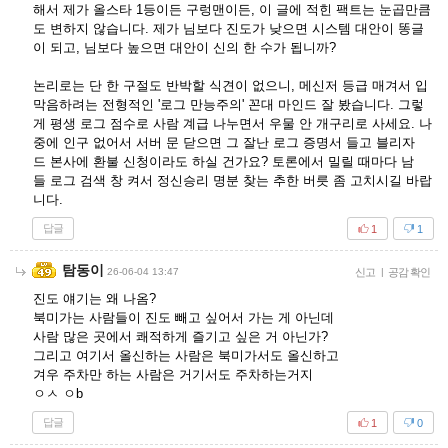
해서 제가 올스타 1등이든 구렁맨이든, 이 글에 적힌 팩트는 눈곱만큼
도 변하지 않습니다. 제가 님보다 진도가 낮으면 시스템 대안이 똥글
이 되고, 님보다 높으면 대안이 신의 한 수가 됩니까?
논리로는 단 한 구절도 반박할 식견이 없으니, 메신저 등급 매겨서 입
막음하려는 전형적인 '로그 만능주의' 꼰대 마인드 잘 봤습니다. 그렇
게 평생 로그 점수로 사람 계급 나누면서 우물 안 개구리로 사세요. 나
중에 인구 없어서 서버 문 닫으면 그 잘난 로그 증명서 들고 블리자
드 본사에 환불 신청이라도 하실 건가요? 토론에서 밀릴 때마다 남
들 로그 검색 창 켜서 정신승리 명분 찾는 추한 버릇 좀 고치시길 바랍
니다.
답글
1
1
탐동이
26-06-04 13:47
신고
|
공감 확인
진도 얘기는 왜 나옴?
북미가는 사람들이 진도 빼고 싶어서 가는 게 아닌데
사람 많은 곳에서 쾌적하게 즐기고 싶은 거 아닌가?
그리고 여기서 올신하는 사람은 북미가서도 올신하고
겨우 주차만 하는 사람은 거기서도 주차하는거지
ㅇㅅ ㅇb
답글
1
0