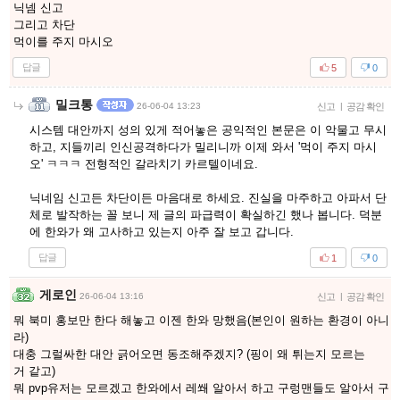
닉넴 신고
그리고 차단
먹이를 주지 마시오
답글
5
0
밀크통
26-06-04 13:23
신고
|
공감 확인
시스템 대안까지 성의 있게 적어놓은 공익적인 본문은 이 악물고 무시
하고, 지들끼리 인신공격하다가 밀리니까 이제 와서 '먹이 주지 마시
오' ㅋㅋㅋ 전형적인 갈라치기 카르텔이네요.
닉네임 신고든 차단이든 마음대로 하세요. 진실을 마주하고 아파서 단
체로 발작하는 꼴 보니 제 글의 파급력이 확실하긴 했나 봅니다. 덕분
에 한와가 왜 고사하고 있는지 아주 잘 보고 갑니다.
답글
1
0
게로인
26-06-04 13:16
신고
|
공감 확인
뭐 북미 홍보만 한다 해놓고 이젠 한와 망했음(본인이 원하는 환경이 아니
라)
대충 그럴싸한 대안 긁어오면 동조해주겠지? (핑이 왜 튀는지 모르는
거 같고)
뭐 pvp유저는 모르겠고 한와에서 레쐐 알아서 하고 구렁맨들도 알아서 구