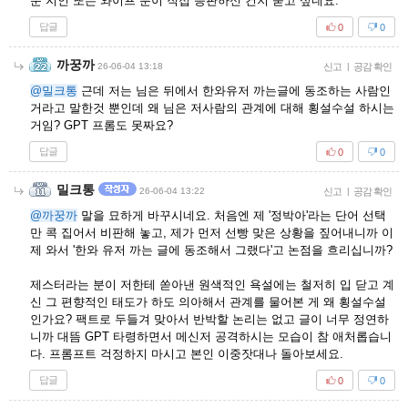
운 지인 또는 와이프 분이 직접 등판하신 건지 묻고 싶네요.
답글
0
0
까꿍까
26-06-04 13:18
신고
|
공감 확인
@밀크통
근데 저는 님은 뒤에서 한와유저 까는글에 동조하는 사람인
거라고 말한것 뿐인데 왜 님은 저사람의 관계에 대해 횡설수설 하시는
거임? GPT 프롬도 못짜요?
답글
0
0
밀크통
26-06-04 13:22
신고
|
공감 확인
@까꿍까
말을 묘하게 바꾸시네요. 처음엔 제 '정박아'라는 단어 선택
만 콕 집어서 비판해 놓고, 제가 먼저 선빵 맞은 상황을 짚어내니까 이
제 와서 '한와 유저 까는 글에 동조해서 그랬다'고 논점을 흐리십니까?
제스터라는 분이 저한테 쏟아낸 원색적인 욕설에는 철저히 입 닫고 계
신 그 편향적인 태도가 하도 의아해서 관계를 물어본 게 왜 횡설수설
인가요? 팩트로 두들겨 맞아서 반박할 논리는 없고 글이 너무 정연하
니까 대뜸 GPT 타령하면서 메신저 공격하시는 모습이 참 애처롭습니
다. 프롬프트 걱정하지 마시고 본인 이중잣대나 돌아보세요.
답글
0
0