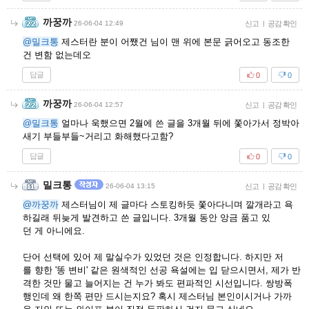
까꿍까
26-06-04 12:49
신고
|
공감 확인
@밀크통
제스터란 분이 어쨌건 님이 맨 위에 본문 긁어오고 동조한
건 변함 없는데오
답글
0
0
까꿍까
26-06-04 12:57
신고
|
공감 확인
@밀크통
얼마나 욱했으면 2월에 쓴 글을 3개월 뒤에 쫓아가서 정박아
새기 부들부들~거리고 화해했다고함?
답글
0
0
밀크통
26-06-04 13:15
신고
|
공감 확인
@까꿍까
제스터님이 제 글마다 스토킹하듯 쫓아다니며 깔개라고 욕
하길래 뒤늦게 발견하고 쓴 글입니다. 3개월 동안 앙금 품고 있
던 게 아니에요.
단어 선택에 있어 제 말실수가 있었던 것은 인정합니다. 하지만 저
를 향한 '똥 변비' 같은 원색적인 선공 욕설에는 입 닫으시면서, 제가 반
격한 것만 물고 늘어지는 건 누가 봐도 편파적인 시선입니다. 쌍방폭
행인데 왜 한쪽 편만 드시는지요? 혹시 제스터님 본인이시거나 가까