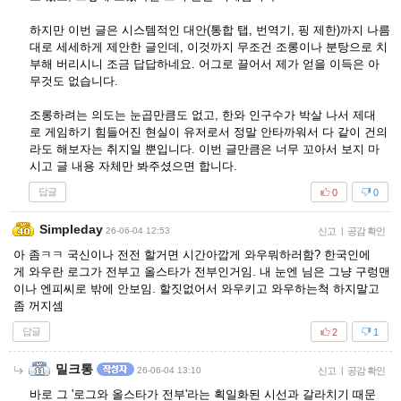
하지만 이번 글은 시스템적인 대안(통합 탭, 번역기, 핑 제한)까지 나름
대로 세세하게 제안한 글인데, 이것까지 무조건 조롱이나 분탕으로 치
부해 버리시니 조금 답답하네요. 어그로 끌어서 제가 얻을 이득은 아
무것도 없습니다.
조롱하려는 의도는 눈곱만큼도 없고, 한와 인구수가 박살 나서 제대
로 게임하기 힘들어진 현실이 유저로서 정말 안타까워서 다 같이 건의
라도 해보자는 취지일 뿐입니다. 이번 글만큼은 너무 꼬아서 보지 마
시고 글 내용 자체만 봐주셨으면 합니다.
답글
0
0
Simpleday
26-06-04 12:53
신고
|
공감 확인
아 좀ㅋㅋ 국신이나 전전 할거면 시간아깝게 와우뭐하러함? 한국인에
게 와우란 로그가 전부고 올스타가 전부인거임. 내 눈엔 님은 그냥 구렁맨
이나 엔피씨로 밖에 안보임. 할짓없어서 와우키고 와우하는척 하지말고
좀 꺼지셈
답글
2
1
밀크통
26-06-04 13:10
신고
|
공감 확인
바로 그 '로그와 올스타가 전부'라는 획일화된 시선과 갈라치기 때문