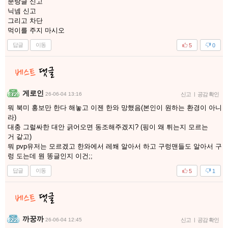
분탕글 신고
닉넴 신고
그리고 차단
먹이를 주지 마시오
답글
이동
5
0
게로인
26-06-04 13:16
신고
|
공감 확인
뭐 북미 홍보만 한다 해놓고 이젠 한와 망했음(본인이 원하는 환경이 아니
라)
대충 그럴싸한 대안 긁어오면 동조해주겠지? (핑이 왜 튀는지 모르는
거 같고)
뭐 pvp유저는 모르겠고 한와에서 레쐐 알아서 하고 구렁맨들도 알아서 구
렁 도는데 뭔 똥글인지 이건;;
답글
이동
5
1
까꿍까
26-06-04 12:45
신고
|
공감 확인