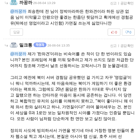
까꿍까
26-06-04 13:29
신고
|
공감 확인
@까꿍까
죄송한데 전 님이 정박아라하든 한와견이라 하든 상관 없
음 님이 이악물고 안왔으먄 좋겠는 한줌단 뒷담까고 확게에선 경험공
유(뒤에선 영업이라고 시인함) 가면질 쓰는게 싫었다니깐
답글
0
0
밀크통
26-06-04 13:35
신고
|
공감 확인
@까꿍까
제가 '한와견'이라는 비속어를 쓴 적이 단 한 번이라도 있습
니까? 본인 프레임에 저를 끼워 맞추려고 제가 쓰지도 않은 저급한 단
어까지 창조해 가면서 날조 선동하시는 꼬락서니가 참 눈물겹네요.
그리고 예전에 북미 서버 경험담 공유했던 걸 가지고 자꾸 '영업글'이
니 뭐니 억까하시는데, 제 마음속에는 북미가 게임하기 더 좋은 환경
이라는 팩트와, 그럼에도 20년 몸담은 한와가 이대로 무너지지 않
고 잘됐으면 하는 안타까운 마음이 동시에 공존하는 겁니다. 이 당연
하고 복합적인 유저의 심리를 이해하지 못하고, "북미 좋다더니 왜 이
제 와서 한와 살리자고 하냐, 가면질이다!" 라며 몰아세우는 건, 본인
이 세상을 0과 1로만 보는 일차원적인 시야를 가졌다는 인증일 뿐입니
다. 모든 사람이 님처럼 단순하게 한 면만 보고 살진 않아요.
정의의 사도에 빙의하셔서 가면을 벗기네 마네 거창한 명분 만들며 혼
자 웹소설 찍고 계시는데, 본질은 아시아 탭 신설, 호주 서버 선