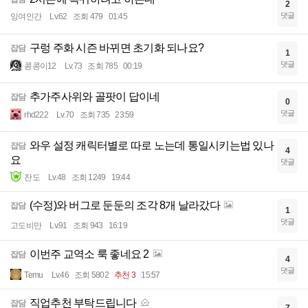
2
댓글
잉여인간
Lv.62
조회 479
01:45
구렁 주화 시즌 바뀌면 초기화 되나요?
잡담
1
댓글
콩콩이12
Lv.73
조회 785
00:19
추가주사위와 골팟이 답이네
잡담
0
댓글
rhd222
Lv.70
조회 735
23:59
와우 설정 캐릭터별로 따로 노는데 통일시키는법 있나
잡담
4
요
댓글
잔도
Lv.48
조회 1249
19:44
(수정)와 버그로 둔둔의 조각 8개 날라갔다
잡담
1
댓글
고도비만
Lv.91
조회 943
16:19
이번주 교역소 룩 좋네요 2
잡담
4
댓글
Temu
Lv.46
조회 5802
추천 3
15:57
직업추천 부탁드립니다
잡담