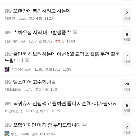
오랜만에 복귀하려고 하는데
잡담
2
댓글
카모린
Lv.26
조회 440
11:20
***하우징 지역 버그발생중***
잡담
6
댓글
생존이최우선
Lv.70
조회 892
추천 3
11:08
굴단룩 해보려하는데 이번 8월 교역소 칠흙 두건 질문
잡담
7
드립니다
댓글
슈퍼에이스군
Lv.91
조회 1262
10:38
엘스미어 고수형님들
잡담
20
댓글
아fdfdfdfdfd
Lv.45
조회 776
10:34
복귀유저 만렙찍고 뭘하면 좀더 시즌2대비가될까요
잡담
5
댓글
10년차보딱
Lv.80
조회 628
10:25
쪼렙이지만 마격 좀 부탁드립니다
잡담
2
댓글
투신
Lv.48
조회 320
09:14