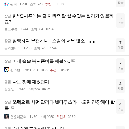
댓글
핌피
Lv.81
조회 620
추천 1
11:13
한밤2시즌에는 딜 지원좀 잘 할 수있는 힐러가 있을까
잡담
3
요?
댓글
콜드부릉
Lv.44
조회 384
10:54
잠행하다 무전하니... 스킬이 너무 많소...ㅠㅠ
잡담
7
댓글
돈키호테이
Lv.66
조회 675
09:44
이제 슬슬 복귀준비를 해볼까..
잡담
2
댓글
윈스턴
Lv.80
조회 1013
추천 1
06:36
나는 황폐 재밌던데...
잡담
3
댓글
김쿤냥
Lv.42
조회 584
06:25
쪼렙으로 시던 달리다 넬타루스가 나오면 긴장해야 할
잡담
4
몹
댓글
훈훈하군혀
Lv.50
조회 1050
추천 3
03:59
2시즌에 복귀하려고 하는데
잡담