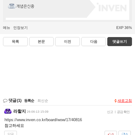
개념은신중
메뉴
인장보기
EXP 36%
목록
본문
이전
다음
댓글쓰기
댓글
(1)
등록순
|
최신순
새로고침
라할지
26-06-13 15:09
신고
|
공감 확인
https://www.inven.co.kr/board/wow/17/40816
참고하세요
답글
0
0