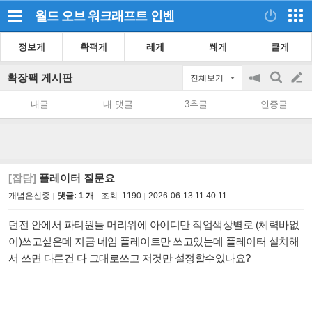
월드 오브 워크래프트
인벤
정보게
확팩게
레게
쐐게
클게
확장팩 게시판
전체보기
공
검
글
지
색
내글
내 댓글
3추글
인증글
on/off
쓰
기
[잡담]
플레이터 질문요
개념은신중
댓글: 1 개
조회:
1190
2026-06-13 11:40:11
던전 안에서 파티원들 머리위에 아이디만 직업색상별로 (체력바없
이)쓰고싶은데 지금 네임 플레이트만 쓰고있는데 플레이터 설치해
서 쓰면 다른건 다 그대로쓰고 저것만 설정할수있나요?