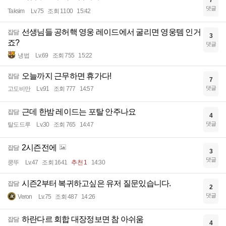
7
댓글
Taksim
Lv.75
조회 1100
15:42
선생님들 공허핵 영웅 레이드에서 굴리면 영웅템 인거
잡담
3
죠?
댓글
냉법
Lv.69
조회 755
15:22
오늘까지 근무하면 휴가다!
잡담
7
댓글
고도비만
Lv.91
조회 777
14:57
근데 한밤 레이드는 포탈 안주나요
잡담
4
댓글
탈도드루
Lv.30
조회 765
14:47
2시즌전에
잡담
3
댓글
쿵뚜
Lv.47
조회 1641
추천 1
14:30
시즌2부터 복귀하고싶은 유저 질문있습니다.
잡담
2
댓글
Veron
Lv.75
조회 487
14:26
하란다르 회합 대장정보면 참 아쉬움
잡담
4