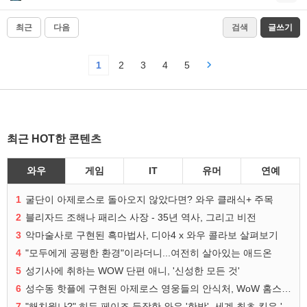
최근
다음
검색
글쓰기
1
2
3
4
5
최근 HOT한 콘텐츠
와우
게임
IT
유머
연예
1
굴단이 아제로스로 돌아오지 않았다면? 와우 클래식+ 주목
2
블리자드 조해나 패리스 사장 - 35년 역사, 그리고 비전
3
악마술사로 구현된 흑마법사, 디아4 x 와우 콜라보 살펴보기
4
"모두에게 공평한 환경"이라더니...여전히 살아있는 애드온
5
성기사에 취하는 WOW 단편 애니, '신성한 모든 것'
6
성수동 핫플에 구현된 아제로스 영웅들의 안식처, WoW 홈스윗홈
7
"해치웠나?" 히든 페이즈 등장한 와우 '한밤', 세계 최초 킬은 '팀 리퀴드'