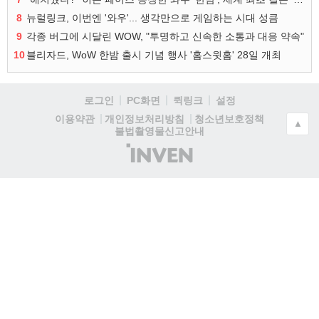
8
뉴럴링크, 이번엔 '와우'... 생각만으로 게임하는 시대 성큼
9
각종 버그에 시달린 WOW, "투명하고 신속한 소통과 대응 약속"
10
블리자드, WoW 한밤 출시 기념 행사 '홈스윗홈' 28일 개최
로그인
PC화면
퀵링크
설정
청소년보호정책
이용약관
개인정보처리방침
▲
불법촬영물신고안내
(주)
인
벤