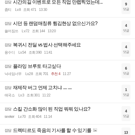
시간의길 이벤트로 모든 직업 만렙찍었는데...
잡담
9
댓글
좀티
Lv.8
조회 471
13:30
시던 등 랜덤매칭류 튕김현상 없으신가요?
잡담
4
댓글
쓸어짐쓰
Lv.72
조회 144
13:20
복귀시 전딜 vs 법사 선택해주세요
잡담
4
댓글
용수디
Lv.54
조회 390
11:41
플라잉 브루토 타고싶다
잡담
6
댓글
닉네임너무
Lv.28
조회 701
추천 4
11:27
재제작 버그 언제 고치냐 ㅡㅡ
잡담
1
댓글
애국소
Lv.3
조회 301
11:22
스킬 간소화 많이 된 직업 뭐뭐 있나요?
잡담
4
댓글
seeker
Lv.70
조회 404
11:14
드렉티르도 죽음의 기사를 할 수 있기를
잡담
13