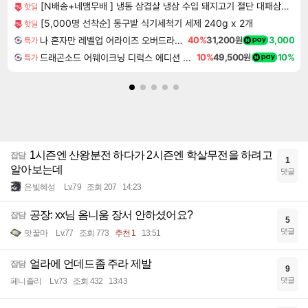
[N배송+네맴무배 ] 냉동 삼겹살 냉삼 수입 돼지고기 절단 대패삼겹살
핫딜
[5,000명 선착순] 동구밭 식기세척기 세제 240g x 2개
핫딜
나 혼자만 레벨업 어라이즈 오버드라이브 디럭스 에디션 Solo Leveling Arise Overdrive Deluxe Edition
40%
31,200원
3,000
특가
드래곤소드 어웨이크닝 디럭스 에디션 DragonSword Awakening Deluxe Edition
10%
49,500원
10%
특가
1시즌엔 산왕분전 하다가 2시즌엔 학살무전을 하려고
잡담
1
알아보는데
댓글
은빛혜성
Lv.79
조회 207
14:23
공장: xx님 옴니움 장서 안하셨어요?
잡담
5
댓글
맛꿀마
Lv.77
조회 773
추천 1
13:51
얼라에 언데드좀 주라 제발
잡담
9
댓글
페니졸리
Lv.73
조회 432
13:43