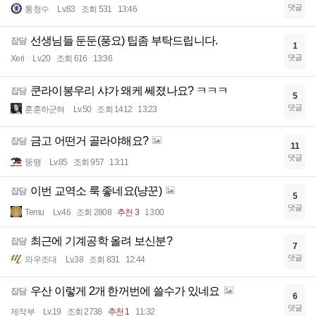
댓글
통청수
Lv.83
조회 531
13:46
선생님들 둔둔(풍요) 팁좀 부탁드립니다.
잡담
1
댓글
Xeri
Lv.20
조회 616
13:36
쿤라이봉우리 샤가 왜케 쎄졌나요? ㅋㅋㅋ
잡담
5
댓글
훈훈하군혀
Lv.50
조회 1412
13:23
금고 어떤거 골라야해요?
잡담
11
댓글
뚱땡
Lv.85
조회 957
13:11
이번 교역소 룩 좋네요(냥꾼)
잡담
5
댓글
Temu
Lv.46
조회 2808
추천 3
13:00
최근에 기계공학 올려 보신분?
잡담
7
댓글
와우조대
Lv.38
조회 831
12:44
우산 이렇게 2개 한꺼번에 쓸수가 있네요
잡담
6
댓글
제작부
Lv.19
조회 2738
추천 1
11:32