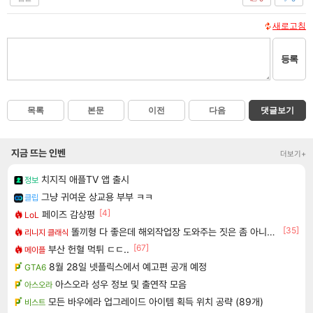
새로고침
등록
목록
본문
이전
다음
댓글보기
지금 뜨는 인벤
더보기+
치지직 애플TV 앱 출시
정보
그냥 귀여운 상교용 부부 ㅋㅋ
클립
[4]
페이즈 감상평
LoL
[35]
똘끼형 다 좋은데 해외작업장 도와주는 짓은 좀 아니지않냐?
리니지 클래식
[67]
부산 헌혈 먹튀 ㄷㄷ..
메이플
8월 28일 넷플릭스에서 예고편 공개 예정
GTA6
아스오라 성우 정보 및 출연작 모음
아스오라
모든 바우에라 업그레이드 아이템 획득 위치 공략 (89개)
비스트