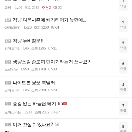
3
댓글
피케
Lv.56
조회 2532
추천 2
08-02
격냥 다음시즌에 쐐기티어가 높던데...
잡담
9
댓글
dannysohn
Lv.26
조회 3260
07-31
격냥 뉴비질문!!
잡담
5
댓글
김아르미1
Lv.6
조회 1295
07-31
생냥스킬 손도끼 던지기라는거 쓰나요?
잡담
6
댓글
노르냥꾼
Lv.50
조회 1709
07-30
나이트본 냥꾼 룩딸러
잡담
4
댓글
김아르미1
Lv.6
조회 2580
07-29
증강 없는 하늘탑 쐐기 Tip
잡담
7
댓글
로하스가든
Lv.17
조회 2302
07-27
이거 꼬실수 있나요?
잡담
5
댓글