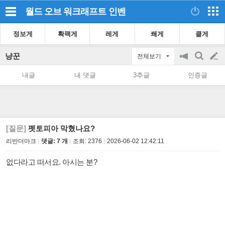
월드 오브 워크래프트
인벤
정보게
확팩게
레게
쐐게
클게
냥꾼
전체보기
공
검
글
지
색
내글
내 댓글
3추글
인증글
on/off
쓰
기
[질문]
펫토피아 막혔나요?
리반더마크
댓글: 7 개
조회:
2376
2026-06-02 12:42:11
없다라고 떠서요. 아시는 분?