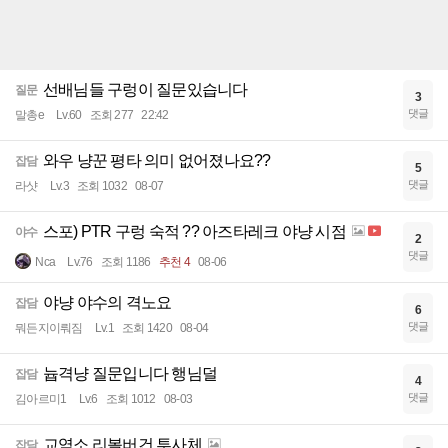
선배님들 구렁이 질문있습니다
질문
3
댓글
말총e
Lv.60
조회 277
22:42
와우 냥꾼 평타 의미 없어졌나요??
잡담
5
댓글
라샷
Lv.3
조회 1032
08-07
스포) PTR 구렁 숙적 ?? 아즈타레크 야냥 시점
야수
2
댓글
Nca
Lv.76
조회 1186
추천 4
08-06
야냥 야수의 격노요
잡담
6
댓글
뭐든지이뤄짐
Lv.1
조회 1420
08-04
늅격냥 질문입니다 행님덜
잡담
4
댓글
김아르미1
Lv.6
조회 1012
08-03
교역소 리볼버건 투사체
잡담