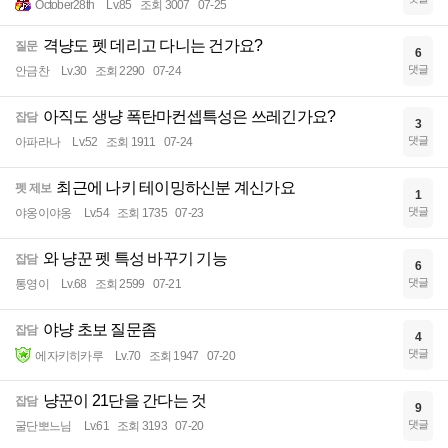
October28th
Lv.85
조회 3007
07-25
격냥도 펫 데리고 다니는 건가요?
질문
6
댓글
안금찬
Lv.30
조회 2290
07-24
아직도 생냥 폭탄마컨셉특성은 쓰레긴가요?
잡담
3
댓글
아파라나
Lv.52
조회 1911
07-24
최근에 나키 테이밍하신분 계신가요
펫 제보
1
댓글
야옹이야옹
Lv.54
조회 1735
07-23
와 냥꾼 펫 특성 바꾸기 기능
잡담
6
댓글
통영이
Lv.68
조회 2599
07-21
야냥 초보 질문좀
잡담
4
댓글
에자키히카루
Lv.70
조회 1947
07-20
냥꾼이 21단을 간다는 것
잡담
9
댓글
굴단뽀느님
Lv.61
조회 3193
07-20