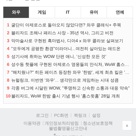
와우
게임
IT
유머
연예
1
굴단이 아제로스로 돌아오지 않았다면? 와우 클래식+ 주목
2
블리자드 조해나 패리스 사장 - 35년 역사, 그리고 비전
3
악마술사로 구현된 흑마법사, 디아4 x 와우 콜라보 살펴보기
4
"모두에게 공평한 환경"이라더니...여전히 살아있는 애드온
5
성기사에 취하는 WOW 단편 애니, '신성한 모든 것'
6
성수동 핫플에 구현된 아제로스 영웅들의 안식처, WoW 홈스윗홈
7
"해치웠나?" 히든 페이즈 등장한 와우 '한밤', 세계 최초 킬은 '팀 리퀴드'
8
뉴럴링크, 이번엔 '와우'... 생각만으로 게임하는 시대 성큼
9
각종 버그에 시달린 WOW, "투명하고 신속한 소통과 대응 약속"
10
블리자드, WoW 한밤 출시 기념 행사 '홈스윗홈' 28일 개최
로그인
PC화면
퀵링크
설정
청소년보호정책
이용약관
개인정보처리방침
▲
불법촬영물신고안내