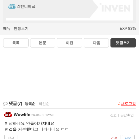
리반더마크
메뉴
인장보기
EXP 83%
목록
본문
이전
다음
댓글쓰기
댓글
(7)
등록순
|
최신순
새로고침
Wowlife
26-06-02 12:59
신고
|
공감 확인
이상하네요 안들어가지네요
연결을 거부했다고 나타나네요 ㄷㄷ
답글
0
0