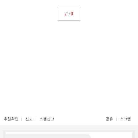
0
추천확인
신고
스팸신고
공유
스크랩