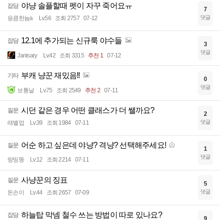
야냥 솔플할때 펫이 자꾸 죽어요ㅠ
잡담
7
댓글
응큼한놈a
Lv.56
조회 2757
07-12
12.1에 추가되는 신규룩 야수들
잡담
3
댓글
Janisary
Lv.42
조회 3315
추천 1
07-12
부캐 냥꾼 재밌음!!
기타
0
댓글
보통날
Lv.75
조회 2549
추천 2
07-11
시던 같은 경우 어떤 클래스가 더 쌜까요?
질문
2
댓글
래밸업
Lv.39
조회 1984
07-11
어순 하고 싶은데 야냥? 격냥? 선택해주세요!
질문
1
댓글
랑띵똥
Lv.12
조회 2214
07-11
사냥꾼의 징표
질문
5
댓글
돈손이
Lv.44
조회 2657
07-09
하늘탑 막넴 철수 쓰는 방법이 따로 있나요?
잡담
9