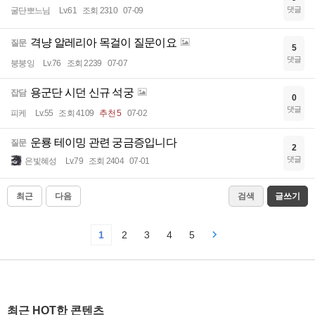
댓글
굴단뽀느님
Lv.61
조회 2310
07-09
격냥 알레리아 목걸이 질문이요
질문
5
댓글
붕붕잉
Lv.76
조회 2239
07-07
용군단 시던 신규 석궁
잡담
0
댓글
피케
Lv.55
조회 4109
추천 5
07-02
운룡 테이밍 관련 궁금증입니다
질문
2
댓글
은빛혜성
Lv.79
조회 2404
07-01
최근
다음
검색
글쓰기
1
2
3
4
5
최근 HOT한 콘텐츠