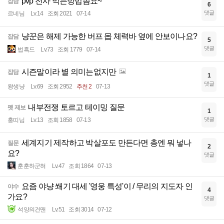
pvp 전사 막는방법좀요~
잡담
6
댓글
르네님
Lv.14
조회 2021
07-14
냥꾼은 해제 가능한 버프 몹 체력바 옆에 안보이나요?
잡담
5
댓글
법흑드
Lv.73
조회 1779
07-14
시즌말이라 별 의미는없지만
잡담
1
댓글
왕생냥
Lv.69
조회 2952
추천 2
07-13
내부전쟁 토르고 테이밍 질문
펫 제보
1
댓글
홍띠님
Lv.13
조회 1858
07-13
세계지기 제작하고 박살포도 만든다면 총엔 뭐 넣나
질문
2
요?
댓글
훈훈하군혀
Lv.47
조회 1864
07-13
요즘 야냥 쐐기 대세 '영웅 특성'이 / 무리의 지도자 인
야수
4
가요?
댓글
석양의건맨
Lv.51
조회 3014
07-12