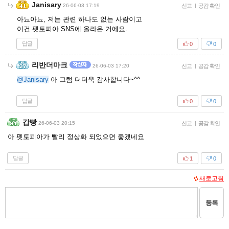
Janisary
26-06-03 17:19
신고
|
공감 확인
아뇨아뇨, 저는 관련 하나도 없는 사람이고
이건 펫토피아 SNS에 올라온 거에요.
답글
0
0
리반더마크
26-06-03 17:20
신고
|
공감 확인
@Janisary
아 그럼 더더욱 감사합니다~^^
답글
0
0
갑빵
26-06-03 20:15
신고
|
공감 확인
아 펫토피아가 빨리 정상화 되었으면 좋겠네요
답글
1
0
새로고침
등록