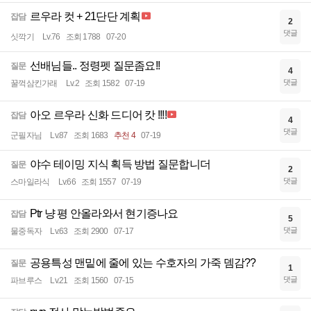
르우라 컷 + 21단단 계획
잡담
2
댓글
싯깍기
Lv.76
조회 1788
07-20
선배님들.. 정령펫 질문좀요!!
질문
4
댓글
꿀꺽삼킨가래
Lv.2
조회 1582
07-19
아오 르우라 신화 드디어 캇 !!!!
잡담
4
댓글
군필자님
Lv.87
조회 1683
추천 4
07-19
야수 테이밍 지식 획득 방법 질문합니더
질문
2
댓글
스마일라식
Lv.66
조회 1557
07-19
Ptr 냥 평 안올라와서 현기증나요
잡담
5
댓글
물중독자
Lv.63
조회 2900
07-17
공용특성 맨밑에 줄에 있는 수호자의 가죽 뎀감??
질문
1
댓글
파브루스
Lv.21
조회 1560
07-15