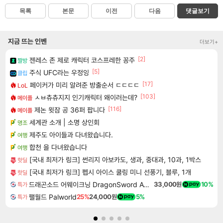
목록
본문
이전
다음
댓글보기
지금 뜨는 인벤
더보기+
[2]
젠레스 존 제로 캐릭터 코스프레한 꽁주
짤방
[5]
주식 UFC라는 우정잉
클립
[17]
페이커가 미리 알려준 방출순서 ㄷㄷㄷㄷ
LoL
[103]
ㅅㅂ츄츄지지 인기캐릭터 왜이러는데?
메이플
[116]
제논 윗잠 공 36퍼 팝니다
메이플
세계관 소개 | 소명 상인회
명조
제주도 아이들과 다녀왔습니다.
여행
합천 을 다녀왔습니다
여행
[국내 최저가 링크] 썬리지 아보카도, 생과, 중대과, 10과, 1박스
핫딜
[국내 최저가 링크] 펩시 아이스 쿨링 미니 선풍기, 블루, 1개
핫딜
드래곤소드 어웨이크닝 DragonSword Awakening
33,000원
10%
특가
팰월드 Palworld
25%
24,000원
5%
특가