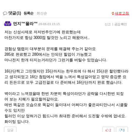
댓글
(1)
등록순
|
최신순
새로고침
먼지™몰라™
26-06-03 15:15
신고
|
공감 확인
저는 신성사제로 저저번주인가에 완료했는데
마찬가지로 항상 3000점 탈것만 노리고 해왔어서..
경험상 템렙이 대부분의 문제를 해결해 주는거 같아요
285로 완료했고 280에서는 안되던 힐업이 가능했고
마나전지 한개 터지는거라던가 그런거를 버틸수 있었습니다.
16단단찍고 그만뒀지만 15단까지는 한두트에 다 해서 15단은 할만했다라
고 생각되었고 16단 첨탑에서 벽을 느껴서 특성갈아엎고 영약 증강룬 요
리 든든으로 모두 고급진걸로 다 준비해서 16단단까지 완료 했습니다.
벽이라고 느껴졌을때 한번 차분히 특성이라던가 공략을 다시한번 되짚
어 보는 지혜가 필요할꺼같아요.
매번 똑같은 모습으로 똑같이 들이대서 어쩌다가 좋은파티만나서 시클할
수도 있지만
힐러인 이상 엎혀가긴 힘드니까 최대한 준비해서 도전할 수밖에 없네요.
화이팅 입니다.
답글
2
0