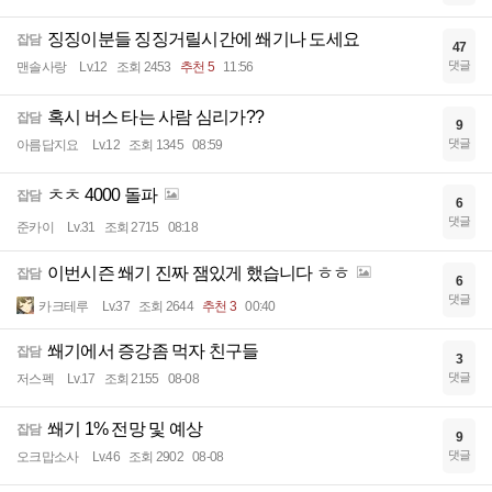
징징이분들 징징거릴시간에 쐐기나 도세요
잡담
47
댓글
맨솔사랑
Lv.12
조회 2453
추천 5
11:56
혹시 버스 타는 사람 심리가??
잡담
9
댓글
아름답지요
Lv.12
조회 1345
08:59
ㅊㅊ 4000 돌파
잡담
6
댓글
준카이
Lv.31
조회 2715
08:18
이번시즌 쐐기 진짜 잼있게 했습니다 ㅎㅎ
잡담
6
댓글
카크테루
Lv.37
조회 2644
추천 3
00:40
쐐기에서 증강좀 먹자 친구들
잡담
3
댓글
저스펙
Lv.17
조회 2155
08-08
쐐기 1% 전망 및 예상
잡담
9
댓글
오크맙소사
Lv.46
조회 2902
08-08