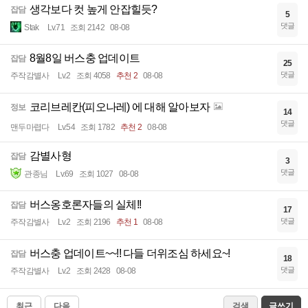
생각보다 컷 높게 안잡힐듯?
잡담
5
댓글
Stak
Lv.71
조회 2142
08-08
8월8일 버스충 업데이트
잡담
25
댓글
주작감별사
Lv.2
조회 4058
추천 2
08-08
코리브레칸(피오나레) 에 대해 알아보자
정보
14
댓글
맨두마렵다
Lv.54
조회 1782
추천 2
08-08
감별사형
잡담
3
댓글
관종님
Lv.69
조회 1027
08-08
버스옹호론자들의 실체!!
잡담
17
댓글
주작감별사
Lv.2
조회 2196
추천 1
08-08
버스충 업데이트~~!! 다들 더위조심 하세요~!
잡담
18
댓글
주작감별사
Lv.2
조회 2428
08-08
최근
다음
검색
글쓰기