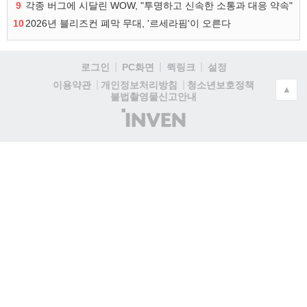
9
각종 버그에 시달린 WOW, "투명하고 신속한 소통과 대응 약속"
10
2026년 블리즈컨 폐막 무대, '르세라핌'이 오른다
로그인
PC화면
퀵링크
설정
청소년보호정책
이용약관
개인정보처리방침
▲
불법촬영물신고안내
(주)
인
벤