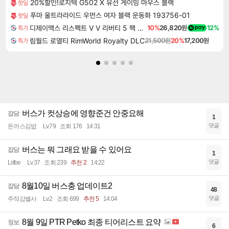
20%할인!로지텍 G502 X 유선 게이밍 마우스 블랙
핫딜
푸마 울트라라이드 우먼스 여자 블랙 운동화 193756-01
핫딜
디제이맥스 리스펙트 V V 리버티 5 팩 DJMAX RESPECT V V Liberty 5 Pack DLC
10%
26,820원
12%
특가
림월드 로열티 RimWorld Royalty DLC
21,500원
20%
17,200원
특가
버스가 컷상승에 영향준건 안중요해
잡담
1
댓글
돈까스김밥
Lv.79
조회 176
14:31
버스는 뭐 그래요 받을 수 있어요
잡담
1
댓글
Liitbe
Lv.37
조회 239
추천 2
14:22
8월10일 버스충 업데이트2
잡담
48
댓글
주작감별사
Lv.2
조회 699
추천 5
14:04
8월 9일 PTR Petko 최종 티어리스트 요약
정보
6