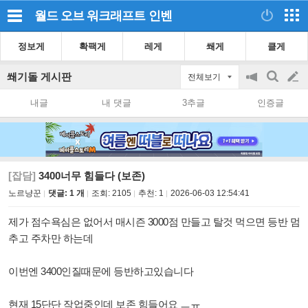
월드 오브 워크래프트
인벤
정보게
확팩게
레게
쐐게
클게
쐐기돌 게시판
전체보기
공
검
글
지
색
내글
내 댓글
3추글
인증글
on/off
쓰
기
[잡담]
3400너무 힘들다 (보존)
노르냥꾼
댓글: 1 개
조회:
2105
추천:
1
2026-06-03 12:54:41
제가 점수욕심은 없어서 매시즌 3000점 만들고 탈것 먹으면 등반 멈
추고 주차만 하는데
이번엔 3400인질때문에 등반하고있습니다
현재 15단단 작업중인데 보존 힘들어요 ㅡㅠ