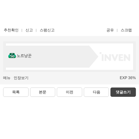
추천확인
신고
스팸신고
공유
스크랩
노르냥꾼
메뉴
인장보기
EXP 36%
목록
본문
이전
다음
댓글쓰기