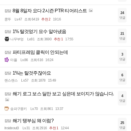
8월 8일자 요다 2시즌 PTR 티어리스트
잡담
24
댓글
쿵뚜
Lv.47
조회 6419
추천 2
19:16
1% 탈것얻기 묘수 알아냈음
잡담
21
댓글
나무부엉
Lv.81
조회 3690
추천 1
17:55
파티프레임 클릭이 안되는데
잡담
3
댓글
마플
Lv.86
조회 616
16:24
1%는 탈것주잖아요
잡담
6
댓글
랜스랜스
Lv.57
조회 1878
15:49
쐐기 로그 보스 딜만 보고 싶은데 보이지가 않습니다.
잡담
4
댓글
송파구몽키
Lv.70
조회 861
13:37
쐐기 탱부심 왜 이럼?
잡담
25
댓글
Insideout3
Lv.31
조회 2916
추천 1
12:44