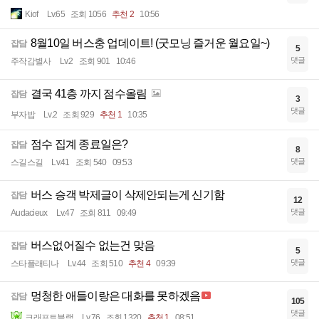
Kiof
Lv.65
조회 1056
추천 2
10:56
8월10일 버스충 업데이트! (굿모닝 즐거운 월요일~)
잡담
5
댓글
주작감별사
Lv.2
조회 901
10:46
결국 41층 까지 점수올림
잡담
3
댓글
부자밥
Lv.2
조회 929
추천 1
10:35
점수 집계 종료일은?
잡담
8
댓글
스길스길
Lv.41
조회 540
09:53
버스 승객 박제글이 삭제안되는게 신기함
잡담
12
댓글
Audacieux
Lv.47
조회 811
09:49
버스없어질수 없는건 맞음
잡담
5
댓글
스타플래티나
Lv.44
조회 510
추천 4
09:39
멍청한 애들이랑은 대화를 못하겠음
잡담
105
댓글
크래프트블랙
Lv.76
조회 1320
추천 1
08:51