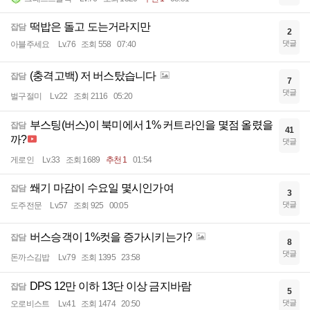
떡밥은 돌고 도는거라지만
잡담
2
댓글
아블주세요
Lv.76
조회 558
07:40
(충격고백) 저 버스탔습니다
잡담
7
댓글
벌구절미
Lv.22
조회 2116
05:20
부스팅(버스)이 북미에서 1% 커트라인을 몇점 올렸을
잡담
41
까?
댓글
게로인
Lv.33
조회 1689
추천 1
01:54
쐐기 마감이 수요일 몇시인가여
잡담
3
댓글
도주전문
Lv.57
조회 925
00:05
버스승객이 1%컷을 증가시키는가?
잡담
8
댓글
돈까스김밥
Lv.79
조회 1395
23:58
DPS 12만 이하 13단 이상 금지바람
잡담
5
댓글
오로비스트
Lv.41
조회 1474
20:50