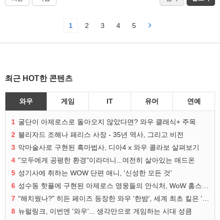
1
2
3
4
5
최근 HOT한 콘텐츠
와우
게임
IT
유머
연예
1
굴단이 아제로스로 돌아오지 않았다면? 와우 클래식+ 주목
2
블리자드 조해나 패리스 사장 - 35년 역사, 그리고 비전
3
악마술사로 구현된 흑마법사, 디아4 x 와우 콜라보 살펴보기
4
"모두에게 공평한 환경"이라더니...여전히 살아있는 애드온
5
성기사에 취하는 WOW 단편 애니, '신성한 모든 것'
6
성수동 핫플에 구현된 아제로스 영웅들의 안식처, WoW 홈스윗홈
7
"해치웠나?" 히든 페이즈 등장한 와우 '한밤', 세계 최초 킬은 '팀 리퀴드'
8
뉴럴링크, 이번엔 '와우'... 생각만으로 게임하는 시대 성큼