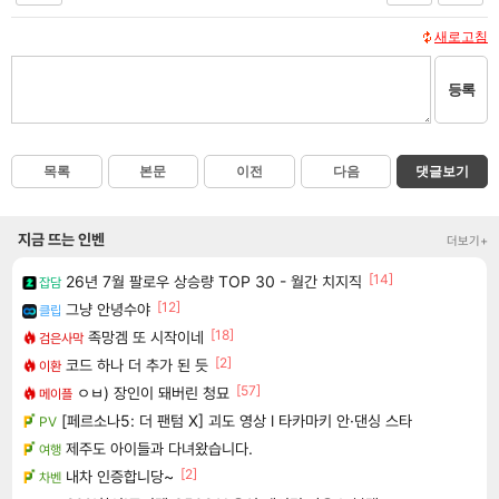
새로고침
등록
목록
본문
이전
다음
댓글보기
지금 뜨는 인벤
더보기+
[14]
26년 7월 팔로우 상승량 TOP 30 - 월간 치지직
잡담
[12]
그냥 안녕수야
클립
[18]
족망겜 또 시작이네
검은사막
[2]
코드 하나 더 추가 된 듯
이환
[57]
ㅇㅂ) 장인이 돼버린 청묘
메이플
[페르소나5: 더 팬텀 X] 괴도 영상 l 타카마키 안·댄싱 스타
PV
제주도 아이들과 다녀왔습니다.
여행
[2]
내차 인증합니당~
차벤