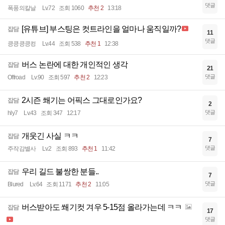
댓글
폭풍의칼날
Lv.72
조회 1060
추천 2
13:18
[유튜브] 부스팅은 컷트라인을 얼마나 움직일까?
잡담
11
댓글
킁킁킁킁컹
Lv.44
조회 538
추천 1
12:38
버스 논란에 대한 개인적인 생각
잡담
21
댓글
Offroad
Lv.90
조회 597
추천 2
12:23
2시즌 쐐기는 어픽스 그대로인가요?
잡담
2
댓글
hly7
Lv.43
조회 347
12:17
개웃긴 사실 ㅋㅋ
잡담
7
댓글
주작감별사
Lv.2
조회 893
추천 1
11:42
우리 길드 불쌍한 분들..
잡담
7
댓글
Blured
Lv.64
조회 1171
추천 2
11:05
버스받아도 쐐기컷 겨우 5-15점 올라가는데 ㅋㅋ
잡담
17
댓글