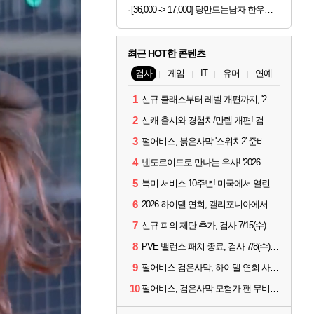
[36,000 -> 17,000] 탕만드는남자 한우나주곰탕 밀키트 1kg
최근 HOT한 콘텐츠
검사
게임
IT
유머
연예
1
신규 클래스부터 레벨 개편까지, '2026 검은사막 하이델 연회' 총정리
2
신캐 출시와 경험치/만렙 개편! 검사 2026 하이델 연회 모아보기
3
펄어비스, 붉은사막 '스위치2' 준비 중... 도깨비는 28년 목표
4
넨도로이드로 만나는 우사! '2026 하이델 연회' 막바지 깜짝 공개
5
북미 서비스 10주년! 미국에서 열린 '검은사막 하이델 연회'
6
2026 하이델 연회, 캘리포니아에서 개최
7
신규 피의 제단 추가, 검사 7/15(수) 패치 핵심 정리
8
PVE 밸런스 패치 종료, 검사 7/8(수) 패치 핵심 정리
9
펄어비스 검은사막, 하이델 연회 사전 이벤트 시작
10
펄어비스, 검은사막 모험가 팬 무비 '마디걸스' 글로벌 상영회 개최