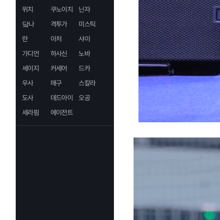
위치
쿠노이치
닌자
닼나
격투가
미스틱
란
아처
샤이
가디언
하사신
노바
세이지
커세어
드카
우사
매구
스칼라
도사
데드아이
오공
세라핌
에이전트