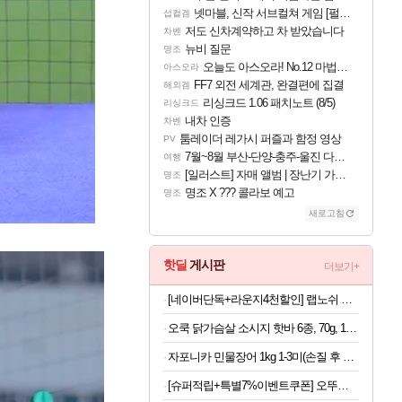
넷마블, 신작 서브컬쳐 게임 [펄 인 블루] 티저 사이트 오픈
섭컬겜
저도 신차계약하고 차 받았습니다
차벤
뉴비 질문
명조
오늘도 아스오라! No.12 마법사 클랜: 신주쿠구
아스오라
FF7 외전 세계관, 완결편에 집결
해외겜
리싱크드 1.06 패치노트 (8/5)
리싱크드
내차 인증
차벤
툼레이더 레가시 퍼즐과 함정 영상
PV
7월~8월 부산-단양-충주-울진 다녀왔어요~
여행
[일러스트] 자매 앨범 | 장난기 가득한 오후의 공원 (리메이크판)
명조
명조 X ??? 콜라보 예고
명조
새로고침
핫딜
게시판
더보기+
[네이버단독+라운지4천할인] 랩노쉬 프로틴 드링크 퍼펙트 350ml 5종 혼합 30개 제로슈거 단백질음료
오쿡 닭가슴살 소시지 핫바 6종, 70g, 12개
자포니카 민물장어 1kg 1-3미(손질 후 600g)
[슈퍼적립+특별7%이벤트쿠폰] 오뚜기 참깨라면 큰컵라면 110g, 12개 [원산지:상세설명에 표시]