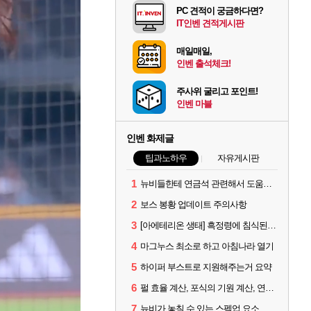
PC 견적이 궁금하다면?
IT인벤 견적게시판
매일매일,
인벤 출석체크!
주사위 굴리고 포인트!
인벤 마블
인벤 화제글
팁과노하우
자유게시판
1
뉴비들한테 연금석 관련해서 도움이 될까해서..(벨의심장 등)
2
보스 봉황 업데이트 주의사항
3
[아에테리온 생태] 흑정령에 침식된 검사/용병
4
마그누스 최소로 하고 아침나라 열기
5
하이퍼 부스트로 지원해주는거 요약
6
펄 효율 계산, 포식의 기원 계산, 연금석 계산 사이트 공유
7
뉴비가 놓칠 수 있는 스펙업 요소 몇가지