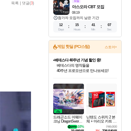
모집
목록
|
댓글(
3
)
아스오라 CBT 모집
08.19
참가자 모집까지 남은 기간
12
15
41
03
Days
Hours
Min
Sec
게임 핫딜 (PC/스팀)
스토어+
마블 투혼 파이팅 소울즈 예약 판매 중!
마블 히어로 총 출동&화려한 격투!
네이버 포인트 혜택까지!
인벤게임즈 8월 특별 할인!
드래곤소드: 어웨이크닝 입점!
문명 7 특별 할인!
귀무자: 검의 길 예약 판매 중!
비스트 오브 리인카네이션 정식 출시!
커세어 코브 출시 기념 할인!
더 렐릭 퍼스트 가디언 정식 출시
베데스다 40주년 기념 할인 중!
캡콤 프렌차이즈 할인 진행 중!
캡콤 일부 상품 상시 할인
스타워즈 은하계 레이서
로블록스 기프트 카드 공식 입점
인기 퍼블리셔 모음!
스팀으로 만나는 드래곤소드!
조선&고려 DLC 출시 예정
10% 할인과
게임프릭 신작 IP
해적'섬'을 발전시키자!
설화x하드코어 액션!
베데스다의 명작들을
몬헌, 바하 등 인기 IP를
몬헌 와일즈 & 드래곤즈 도그마2
인벤게임즈에서 10% 추가 적립
Robux를 가장 안전하고
최대 90% 할인가를 만나보세요!
네이버혜택과 함께 만나보세요!
50%할인&추가 적립까지!
이니&베니 혜택까지!
네이버 혜택가와 함께 예약하세요!
할인&네이버혜택으로 만나보세요!
네이버페이 혜택과 만나보세요!
40주년 프로모션으로 만나보세요!
할인가에 만나보세요!
일부 에디션 상시 할인!
혜택으로 예약 판매 중
편안하게 충전하세요
드래곤소드 어웨이
닌텐도 스위치 2 본
크닝 DragonSword A
체 + 마리오 카트 월
wakening
드
10%
746,000