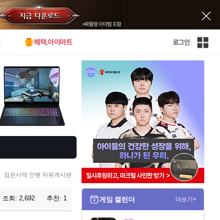
혜택.아이마트
로그인
인
벤
전
체
사
이
트
맵
검은사막 인벤 자유게시판
조회:
2,692
추천:
1
게임 캘린더
더보기+