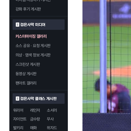
강화 후기 게시판
검은사막 미디어
커스터마이징 갤러리
소스 공유 · 요청 게시판
의상 · 염색 정보 게시판
스크린샷 게시판
동영상 게시판
팬아트 갤러리
검은사막 클래스 게시판
워리어
레인저
소서러
자이언트
금수랑
무사
발키리
매화
위자드