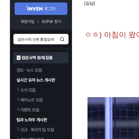
[잡담]
로그인
회원가입
ID/PW 찾기
ㅇㅎ) 아침이 왔
검은사막 화제 집중
정보 · 뉴스 모음
실시간 유저 뉴스 게시판
└
소식 모음
└
패치노트 모음
└
이벤트 모음
팁과 노하우 게시판
└
신규 · 복귀자 팁 모음