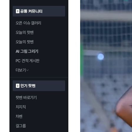
공통 커뮤니티
오픈 이슈 갤러리
오늘의 핫벤
오늘의 팟벤
AI 그림 그리기
PC 견적 게시판
더보기
인기 팟벤
팟벤 바로가기
치지직
차벤
걸그룹