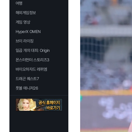
여행
해외게임정보
게임 영상
HyperX OMEN
브이 라이징
일곱 개의 대죄: Origin
몬스터헌터 스토리즈3
바이오하자드 레퀴엠
드래곤 퀘스트7
풋볼 매니저26