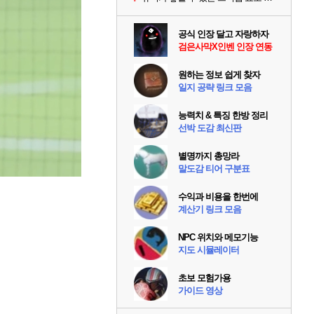
공식 인장 달고 자랑하자
검은사막X인벤 인장 연동
원하는 정보 쉽게 찾자
일지 공략 링크 모음
능력치 & 특징 한방 정리
선박 도감 최신판
별명까지 총망라
말도감 티어 구분표
수익과 비용을 한번에
계산기 링크 모음
NPC 위치와 메모기능
지도 시뮬레이터
초보 모험가용
가이드 영상