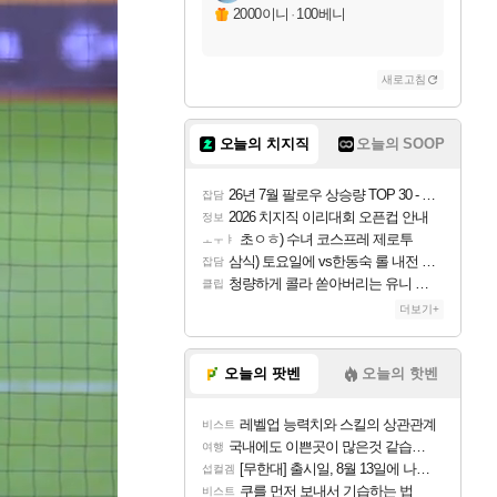
2000이니
·
100베니
새로고침
오늘의 치지직
오늘의 SOOP
26년 7월 팔로우 상승량 TOP 30 - 월간 치지직
잡담
2026 치지직 이리대회 오픈컵 안내
정보
초ㅇㅎ) 수녀 코스프레 제로투
ㅗㅜㅑ
삼식) 토요일에 vs한동숙 롤 내전 예정
잡담
청량하게 콜라 쏟아버리는 유니 ㅋㅋㅋ
클립
더보기+
오늘의 팟벤
오늘의 핫벤
레벨업 능력치와 스킬의 상관관계
비스트
국내에도 이쁜곳이 많은것 같습니다
여행
[무한대] 출시일, 8월 13일에 나오나
섭컬겜
쿠를 먼저 보내서 기습하는 법
비스트