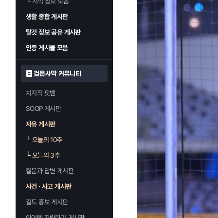
└
지식 정보 모음
생활 종합 게시판
탈것 정보 공유 게시판
인증 게시물 모음
검은사막 커뮤니티
치지직 팟벤
SOOP 게시판
자유 게시판
└
오늘의 10추
└
오늘의 3추
질문과 답변 게시판
사건 · 사고 게시판
길드 홍보 게시판
아이템 자랑하기 게시판