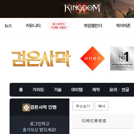
로스트아크
뉴스
커뮤니티
게임캘린더
게이머존
기대평 이벤트
홈
가이드
기술
아이템
제작
요리 · 연금
주소보기
복사
검은사막 인벤
드레드뽀로로
로그인하고
출석보상
받으세요!