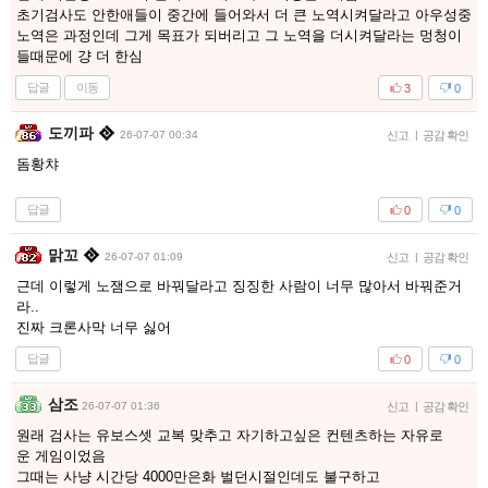
초기검사도 안한애들이 중간에 들어와서 더 큰 노역시켜달라고 아우성중
노역은 과정인데 그게 목표가 되버리고 그 노역을 더시켜달라는 멍청이
들때문에 걍 더 한심
답글
이동
3
0
도끼파
26-07-07 00:34
신고
|
공감 확인
돔황챠
답글
0
0
맑꼬
26-07-07 01:09
신고
|
공감 확인
근데 이렇게 노잼으로 바꿔달라고 징징한 사람이 너무 많아서 바꿔준거
라..
진짜 크론사막 너무 싫어
답글
0
0
삼조
26-07-07 01:36
신고
|
공감 확인
원래 검사는 유보스셋 교복 맞추고 자기하고싶은 컨텐츠하는 자유로
운 게임이었음
그때는 사냥 시간당 4000만은화 벌던시절인데도 불구하고