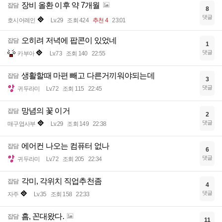
장비 올환 이후 약 7개월
잡담
8
댓글
호시어레인
Lv.29
조회 424
추천 4
23:01
오히려 저녁에 팝콘이 있었네
잡담
1
댓글
카부아
Lv.73
조회 140
22:55
생활할때 마편 빼고 다른거끼워야되는데
잡담
3
댓글
귀두라미
Lv.72
조회 115
22:45
망념의 꽃 이거
잡담
2
댓글
매구엽사부
Lv.29
조회 149
22:38
에어컨 나오는 컴퓨터 없나
잡담
6
댓글
귀두라미
Lv.72
조회 205
22:34
각미, 각위치 직업추천좀
잡담
4
댓글
자주
Lv.35
조회 158
22:33
흠, 꼰대왔다.
잡담
11