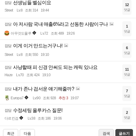
선생님들 벨심이요
잡담
12
댓글
Street
Lv.8
조회 314
19:44
아 저사람 국내 매출6%라고 선동한 사람이구나
잡담
1
댓글
아무것도몰루
Lv.72
조회 489
19:26
이게 이거 만드는거구나!
잡담
6
댓글
Street
Lv.8
조회 550
19:10
사냥할때 피 신경 안써도 되는 캐릭 있나요
잡담
11
댓글
Haze
Lv.70
조회 424
19:10
내가 존나 검서운 얘기해줄까?
잡담
7
댓글
Europa7
Lv.90
조회 928
추천 3
19:07
수정세팅 올루카스 질문!
잡담
2
댓글
다르킨검
Lv.38
조회 186
19:06
최근
다음
검색
글쓰기