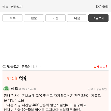
메뉴
인장보기
EXP 66%
목록
본문
이전
다음
댓글쓰기
댓글
(15)
등록순
|
최신순
새로고침
삼조
26-07-07 01:36
신고
|
공감 확인
원래 검사는 유보스셋 교복 맞추고 자기하고싶은 컨텐츠하는 자유로
운 게임이었음
그때는 사냥 시간당 4000만은화 벌던시절인데도 불구하고
현재 시간당 30~40억 벌어도 그때보다 노역량은 5배임