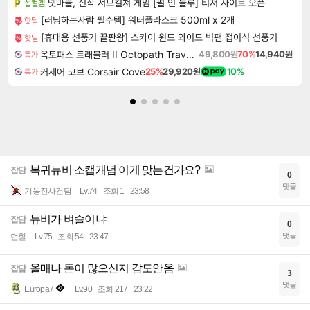
넷마블, 신작 서브컬쳐 게임 [펄 인 블루] 티저 사이트 오픈
섭컬겜
[러닝하는사람 필수템] 워터플라스크 500ml x 2개
핫딜
[휴대용 선풍기 끝판왕] 스카이 윈드 와이드 빅팬 접이식 선풍기
핫딜
옥토패스 트래블러 II Octopath Traveler II
49,800원
70%
14,940원
특가
커세어 코브 Corsair Cove
25%
29,920원
10%
특가
복귀뉴비 소캡개념 이게 맞는건가요?
잡담
0
댓글
기동전사건담
Lv.74
조회 1
23:58
뉴비가 벼슬이냐
잡담
0
댓글
던힐
Lv.75
조회 54
23:47
올매나 돈이 많으신지 감도안옴
잡담
3
댓글
Europa7
Lv.90
조회 217
23:22