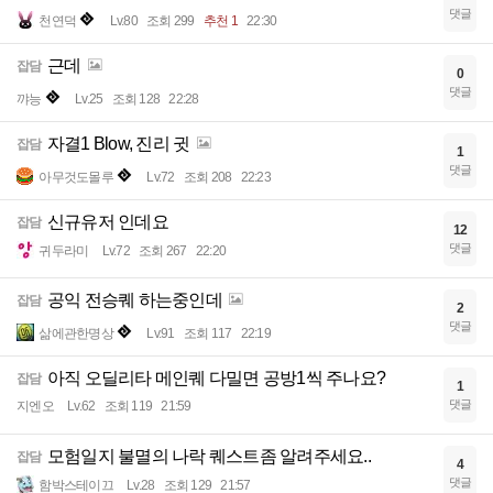
댓글
천연덕
Lv.80
조회 299
추천 1
22:30
근데
잡담
0
댓글
꺄능
Lv.25
조회 128
22:28
자결1 Blow, 진리 귓
잡담
1
댓글
아무것도몰루
Lv.72
조회 208
22:23
신규유저 인데요
잡담
12
댓글
귀두라미
Lv.72
조회 267
22:20
공익 전승퀘 하는중인데
잡담
2
댓글
삶에관한명상
Lv.91
조회 117
22:19
아직 오딜리타 메인퀘 다밀면 공방1씩 주나요?
잡담
1
댓글
지엔오
Lv.62
조회 119
21:59
모험일지 불멸의 나락 퀘스트좀 알려주세요..
잡담
4
댓글
함박스테이끄
Lv.28
조회 129
21:57