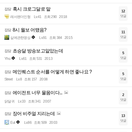
혹시 크로그달로 말
잡담
12
댓글
래서팬더인형
Lv.41
조회 290
20:18
8시 월보 어땠음?
잡담
11
댓글
삶에관한명상
Lv.91
조회 384
20:15
초승달 방송보고알았는데
잡담
5
댓글
Yhu
Lv.61
조회 531
20:13
메인퀘스트 순서를 어떻게 하면 좋나요 ?
잡담
5
댓글
Street
Lv.8
조회 157
20:08
에이전트 너무 물몸이다...
잡담
2
댓글
닭달귀
Lv.33
조회 341
20:07
장어 비주얼 지리는데
잡담
13
댓글
Eul
Lv.86
조회 509
20:03