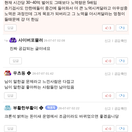
현재 시간당 30~40억 벌어도 그때보다 노역량은 5배임
초기검사도 안한애들이 중간에 들어와서 더 큰 노역시켜달라고 아우성중
노역은 과정인데 그게 목표가 되버리고 그 노역을 더시켜달라는 멍청이
들때문에 걍 더 한심
답글
3
0
사이버포뮬러
26-07-07 02:08
신고
|
공감 확인
진짜 공감되는 글이네요
답글
0
0
우츠동
26-07-07 01:42
신고
|
공감 확인
님이 말한걸 문제라고 느낀사람은 다접고
님이 말한걸 좋아하는 사람들만 남아있음
답글
0
0
부활한부활이
26-07-07 02:22
신고
|
공감 확인
크론석 밝히는 돈미새 운영에서 조금이라도 바뀌었으면 좋겠읍니당
답글
0
0