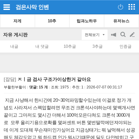
검은사막
인벤
자게
10추
팁과노하우
유저뉴스
자유 게시판
전체보기
공
검
글
지
색
내글
내 댓글
10추글
3추글
인증글
on/off
쓰
기
[잡담]
ㅈㅣ금 검사 구조가이상한거 같아요
부활한부활이
댓글: 15 개
조회:
1975
추천:
1
2026-07-07 00:31:17
지금 사냥해서 한시간에 20~30억파밍할수있는데 이걸로 정가 개
념도 사라져서 스펙업할려면 무조건 크론석사야하는데 몇백개사면
끝이고 그마저도 몇시간 더해서 100억모은다쳐도 크론석 3000개
로 모루 올리기용으로확률 몇퍼센트 버튼 몇번딸깍에던져야되는
데 이게 도대체 무슨재미인가싶어요 지금상태가;; 뭐 날먹해서 성공
해도 체감도없고 뭐 하드캡 인가 뭐시기떄문에 딜도 다안박히고 구