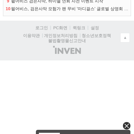
9
펄어비스 검은사막, 하이델 연회 사전 이벤트 시작
10
펄어비스, 검은사막 모험가 팬 무비 '마디걸스' 글로벌 상영회 개최
로그인
PC화면
퀵링크
설정
청소년보호정책
이용약관
개인정보처리방침
▲
불법촬영물신고안내
(주)
인
벤