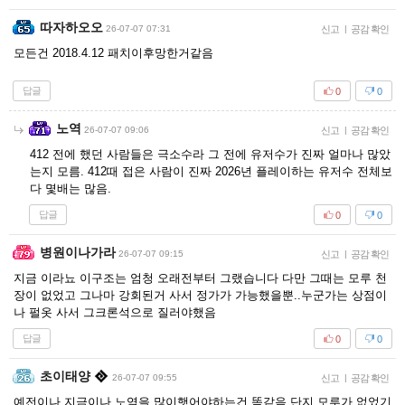
따자하오오
26-07-07 07:31
신고
|
공감 확인
모든건 2018.4.12 패치이후망한거같음
답글
0
0
노역
26-07-07 09:06
신고
|
공감 확인
412 전에 했던 사람들은 극소수라 그 전에 유저수가 진짜 얼마나 많았
는지 모름. 412때 접은 사람이 진짜 2026년 플레이하는 유저수 전체보
다 몇배는 많음.
답글
0
0
병원이나가라
26-07-07 09:15
신고
|
공감 확인
지금 이라뇨 이구조는 엄청 오래전부터 그랬습니다 다만 그때는 모루 천
장이 없었고 그나마 강회된거 사서 정가가 가능했을뿐..누군가는 상점이
나 펄옷 사서 그크론석으로 질러야했음
답글
0
0
초이태양
26-07-07 09:55
신고
|
공감 확인
예전이나 지금이나 노역을 많이햇어야하는건 똑같음 단지 모루가 없었기