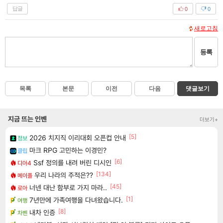
답글
0
0
새로고침
등록
목록
본문
이전
다음
댓글보기
지금 뜨는 인벤
더보기+
[5]
2026 치지직 이리대회 오픈컵 안내
정보
마크 RPG 고민하는 이경민?
클립
[6]
Ssf 정의를 내려 버린 디시인
디아4
[134]
우리 나라의 주적은??
메이플
[45]
너넨 대난 함부로 가지 마라..
로아
[1]
7년만에 가족여행을 다녀왔습니다.
여행
[8]
내차 인증
차벤