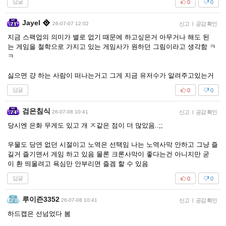
답글
0
0
Jayel
26-07-07 12:02
신고
|
공감 확인
지금 스팩업의 의미가 별로 없기 때문에 하고싶은거 아무거나 해도 된
는 게임을 철학으로 가지고 있는 게임사가 원하던 그림이라고 생각함 ㅋ
ㅋ
싫으면 걍 하는 사람이 떠나는거고 그게 지금 유저수가 알려주고있는거
답글
0
0
검은침식
26-07-08 10:41
신고
|
공감 확인
당시엔 은화 무게도 있고 개 ㅈ같은 점이 더 많았음..;;
우물도 당연 없던 시절이고 노역은 선택임 나는 노역사막 안하고 그냥 즐
길거 즐기면서 게임 하고 있음 물론 크론사막이 좋다는건 아니지만 굳
이 환 띄울려고 욕심만 안부리면 즐겜 할 수 있음
답글
0
0
루이즌3352
26-07-08 10:41
신고
|
공감 확인
하드캡은 선넘었다 봄