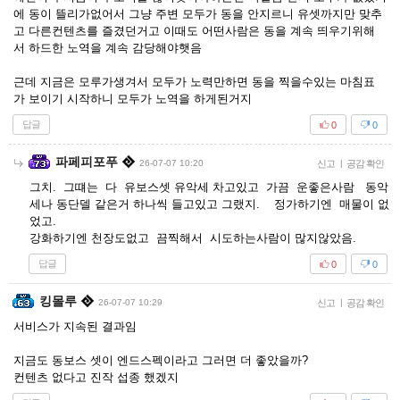
에 동이 뜰리가없어서 그냥 주변 모두가 동을 안지르니 유셋까지만 맞추
고 다른컨텐츠를 즐겼던거고 이때도 어떤사람은 동을 계속 띄우기위해
서 하드한 노역을 계속 감당해야햇음
근데 지금은 모루가생겨서 모두가 노력만하면 동을 찍을수있는 마침표
가 보이기 시작하니 모두가 노역을 하게된거지
답글
0
0
파페피포푸
26-07-07 10:20
신고
|
공감 확인
그치. 그떄는 다 유보스셋 유악세 차고있고 가끔 운좋은사람 동악
세나 동단델 같은거 하나씩 들고있고 그랬지. 정가하기엔 매물이 없
었고.
강화하기엔 천장도없고 끔찍해서 시도하는사람이 많지않았음.
답글
0
0
킹몰루
26-07-07 10:29
신고
|
공감 확인
서비스가 지속된 결과임
지금도 동보스 셋이 엔드스펙이라고 그러면 더 좋았을까?
컨텐츠 없다고 진작 섭종 했겠지