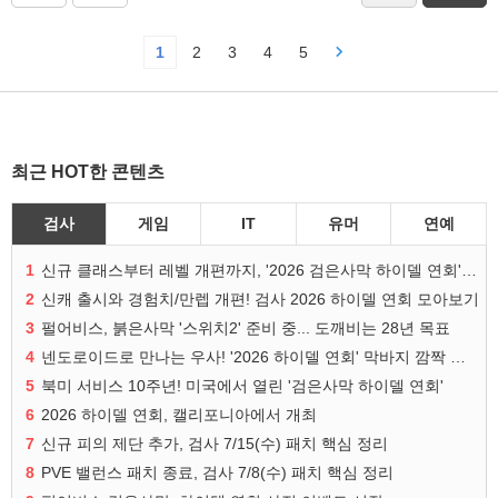
1
2
3
4
5
최근 HOT한 콘텐츠
검사
게임
IT
유머
연예
1
신규 클래스부터 레벨 개편까지, '2026 검은사막 하이델 연회' 총정리
2
신캐 출시와 경험치/만렙 개편! 검사 2026 하이델 연회 모아보기
3
펄어비스, 붉은사막 '스위치2' 준비 중... 도깨비는 28년 목표
4
넨도로이드로 만나는 우사! '2026 하이델 연회' 막바지 깜짝 공개
5
북미 서비스 10주년! 미국에서 열린 '검은사막 하이델 연회'
6
2026 하이델 연회, 캘리포니아에서 개최
7
신규 피의 제단 추가, 검사 7/15(수) 패치 핵심 정리
8
PVE 밸런스 패치 종료, 검사 7/8(수) 패치 핵심 정리