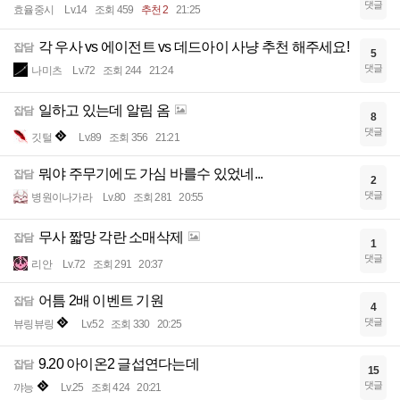
댓글
효율중시
Lv.14
조회 459
추천 2
21:25
각 우사 vs 에이전트 vs 데드아이 사냥 추천 해주세요!
잡담
5
댓글
나미츠
Lv.72
조회 244
21:24
일하고 있는데 알림 옴
잡담
8
댓글
깃털
Lv.89
조회 356
21:21
뭐야 주무기에도 가심 바를수 있었네...
잡담
2
댓글
병원이나가라
Lv.80
조회 281
20:55
무사 짧망 각란 소매삭제
잡담
1
댓글
리안
Lv.72
조회 291
20:37
어틈 2배 이벤트 기원
잡담
4
댓글
뷰링뷰링
Lv.52
조회 330
20:25
9.20 아이온2 글섭연다는데
잡담
15
댓글
꺄능
Lv.25
조회 424
20:21