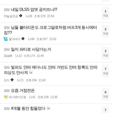
내일 DLSS 업뎃 공지뜨나!?
잡담
1
댓글
하늘닮은곰
Lv.26
조회 179
21:54
님들 볼타리온도 크로그달로처럼 버프3개 동시에터
잡담
2
짐??
댓글
물개새끼
Lv.80
조회 207
21:52
일지 파티로 사당가는거
잡담
3
댓글
Zagabi
Lv.12
조회 174
21:44
빛파도 안떠 에다나도 안떠 거반도 안떠 청록도 안떠
잡담
7
의상도 안사져
댓글
잉이
Lv.71
조회 294
21:42
요즘 거점전은
잡담
0
댓글
래서팬더인형
Lv.41
조회 109
21:36
4개월 동안 힘들었다
잡담
7