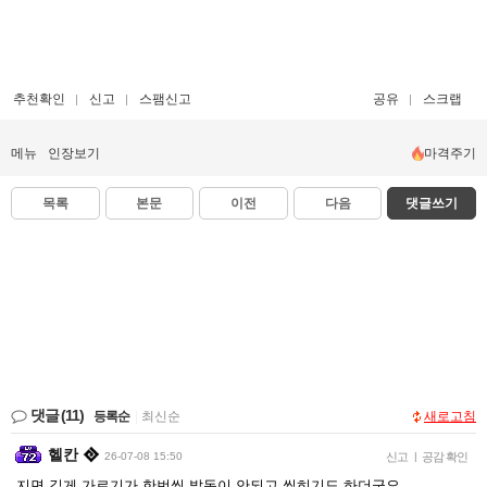
추천확인
신고
스팸신고
공유
스크랩
메뉴
인장보기
마격주기
목록
본문
이전
다음
댓글쓰기
댓글
(11)
등록순
|
최신순
새로고침
헬칸
26-07-08 15:50
신고
|
공감 확인
지면 깊게 가르기가 한번씩 발동이 안되고 씹히기도 하더군요