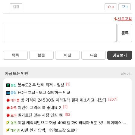
답글
0
0
새로고침
등록
목록
본문
이전
다음
댓글보기
지금 뜨는 인벤
더보기+
[1]
봉누도2 두 번째 티저 - 일상
클립
FC온 호날두보고 실망하는 민교
클립
[207]
빵 가격이 24500원 이라길래 결제 취소하고 나왔다
메이플
[2]
이번주 교역소 룩 좋네요 2
와우
[82]
벨가르딘 맛본 시점 민심 췤
로아
체험 캐릭터만으로 허상 40레벨 하이와티아 5분 컷!｜에이메스·린네·모니에 명함
명조
AI발 원가 압박, 메인보드값 오르나
해외겜