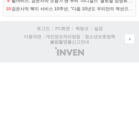
9
펄어비스, 검은사막 모험가 팬 무비 '마디걸스' 글로벌 상영회 개최
10
검은사막 북미 서비스 10주년, "다음 10년도 우리만의 액션으로"
로그인
PC화면
퀵링크
설정
청소년보호정책
이용약관
개인정보처리방침
▲
불법촬영물신고안내
(주)
인
벤