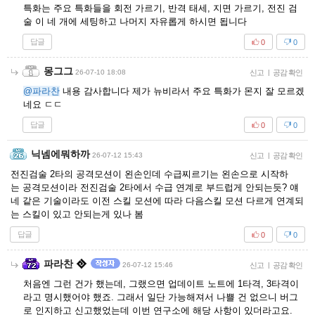
특화는 주요 특화들을 회전 가르기, 반격 태세, 지면 가르기, 전진 검
술 이 네 개에 세팅하고 나머지 자유롭게 하시면 됩니다
답글
0
0
몽그그
26-07-10 18:08
신고
|
공감 확인
@파라찬
내용 감사합니다 제가 뉴비라서 주요 특화가 몬지 잘 모르겠
네요 ㄷㄷ
답글
0
0
닉넴에뭐하까
26-07-12 15:43
신고
|
공감 확인
전진검술 2타의 공격모션이 왼손인데 수급찌르기는 왼손으로 시작하
는 공격모션이라 전진검술 2타에서 수급 연계로 부드럽게 안되는듯? 얘
네 같은 기술이라도 이전 스킬 모션에 따라 다음스킬 모션 다르게 연계되
는 스킬이 있고 안되는게 있나 봄
답글
0
0
파라찬
26-07-12 15:46
신고
|
공감 확인
처음엔 그런 건가 했는데, 그랬으면 업데이트 노트에 1타격, 3타격이
라고 명시했어야 했죠. 그래서 일단 가능해져서 나쁠 건 없으니 버그
로 인지하고 신고했었는데 이번 연구소에 해당 사항이 있더라고요.