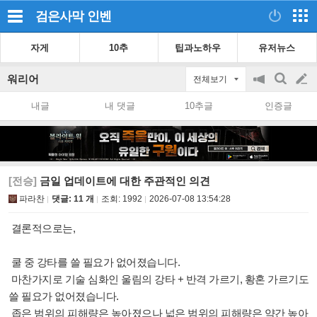
검은사막
인벤
자게
10추
팁과노하우
유저뉴스
워리어
전체보기
공
검
글
지
색
내글
내 댓글
10추글
인증글
on/off
쓰
기
[전승]
금일 업데이트에 대한 주관적인 의견
파라찬
댓글: 11 개
조회:
1992
2026-07-08 13:54:28
결론적으로는,
쿨 중 강타를 쓸 필요가 없어졌습니다.
마찬가지로 기술 심화인 울림의 강타 + 반격 가르기, 황혼 가르기도
쓸 필요가 없어졌습니다.
좁은 범위의 피해량은 높아졌으나 넓은 범위의 피해량은 약간 높아