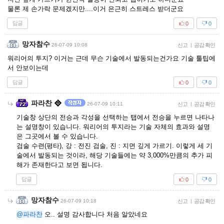
물론 제 손가락 문제겠지만....이거 은근히 스트레스 받더군요
답글
0
0
망자참수
26-07-09 10:08
신고
|
공감 확인
워리어의 투지? 이거는 근데 무슨 기술에서 발동되는건가요 기술 툴팁에
서 안보이는데
답글
0
0
파라찬
26-07-09 10:11
신고
|
공감 확인
기술창 상단의 전승과 각성을 선택하는 탭에서 전승을 누르면 나타나
는 설명창이 있습니다. 워리어의 투지라는 기술 자체의 효과와 설명
은 그곳에서 볼 수 있습니다.
검술 수련(평타), 강 : 전진 검술, 진 : 지면 깊게 가르기. 이렇게 세 기
술에서 발동되는 것이라, 해당 기술들에는 약 3,000%만큼의 추가 피
해가 존재한다고 보면 됩니다.
답글
0
0
망자참수
26-07-09 10:18
신고
|
공감 확인
@파라찬
오.. 설명 감사합니다 처음 알았네요