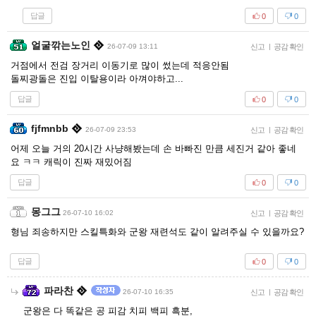
답글
0
0
얼굴깎는노인
26-07-09 13:11
신고
|
공감 확인
거점에서 전검 장거리 이동기로 많이 썼는데 적응안됨
돌찌광돌은 진입 이탈용이라 아껴야하고...
답글
0
0
fjfmnbb
26-07-09 23:53
신고
|
공감 확인
어제 오늘 거의 20시간 사냥해봤는데 손 바빠진 만큼 세진거 같아 좋네
요 ㅋㅋ 캐릭이 진짜 재밌어짐
답글
0
0
몽그그
26-07-10 16:02
신고
|
공감 확인
형님 죄송하지만 스킬특화와 군왕 재련석도 같이 알려주실 수 있을까요?
답글
0
0
파라찬
26-07-10 16:35
신고
|
공감 확인
군왕은 다 똑같은 공 피감 치피 백피 흑분,