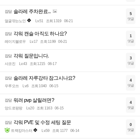
솔라레 주차완료...
잡담
5
댓글
얼굴깎는노인
Lv.51
조회 1319
06-21
각워 캔슬 아직도 하나요?
잡담
1
댓글
레이지블로우
Lv.17
조회 1199
06-21
각워 질문입니다.
잡담
3
댓글
샤코진
Lv.43
조회 1215
06-17
솔라레 자루강타 잠그시나요?
잡담
4
댓글
우루오쓰
Lv.6
조회 1040
06-15
워려 pvp 살릴려면?
잡담
4
댓글
앙드로팡팡
Lv.20
조회 1163
06-15
각워 PVE 및 수정 세팅 질문
잡담
0
댓글
트랙킹마스터
Lv.59
조회 1177
06-14