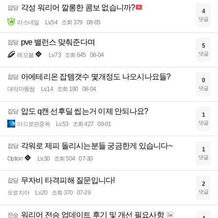
각성 워리어 깔롱한 콤보 없습니까?
잡담
4
댓글
라스네일
Lv.54
조회 379
08-05
pve 밸런스 맞춰준다며
잡담
5
댓글
레오블
Lv.73
조회 645
08-04
아에테리온 잡템갯수 몇개정도 나오시나요들?
잡담
0
댓글
대악마똥쌈
Lv.14
조회 190
08-04
압도 q캔 선후딜 씹는거 이제 안되나요?
잡담
1
댓글
아드로핀중독
Lv.53
조회 427
08-01
각워로 제피 돌리시는분들 궁금한게 있습니다~
잡담
1
댓글
Option
Lv.30
조회 504
07-30
무자비 타격피해 질문입니다!
잡담
2
댓글
오로치아
Lv.20
조회 370
07-29
워리어 전승 업데이트 후기 및 개선 필요사항
전승