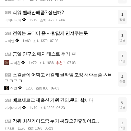
각워 밸패안해줌? 장난해?
잡담
1
댓글
머어더더아
Lv.19
조회 1472
07-04
전워는 드디어 좀 사람답게 만져주는듯
잡담
1
댓글
나비맨
Lv.69
조회 1379
07-03
금일 연구소 패치 테스트 후기
잡담
7
댓글
파라찬
Lv.72
조회 1686
추천 1
07-03
스킬쿨이 어쩌고 하길래 쿨타임 조정 해주는줄 ㅅㅂ
잡담
4
ㅋㅋㅋㅋ
댓글
작열
Lv.56
조회 806
07-03
베르세르크 재출신 기원 건의.문의 합시다
잡담
6
댓글
머어더더아
Lv.19
조회 1302
06-23
각워 최신가이드좀 누가 써줬으면좋겟어요...
잡담
2
댓글
검사모
Lv.76
조회 1378
06-23