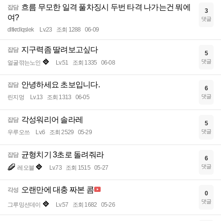
흐름 무모한 일격 풀차징시 두번 타격 나가는건 뭐에
잡담
3
여?
댓글
dltkrdlqslek
Lv.23
조회 1288
06-09
지구력좀 딸려보고싶다
잡담
5
댓글
얼굴깎는노인
Lv.51
조회 1335
06-08
안녕하세요 초보입니다.
잡담
6
댓글
린지멍
Lv.13
조회 1313
06-05
각성워리어 솔라레
잡담
5
댓글
우루오쓰
Lv.6
조회 2529
05-29
균형치기 3초로 돌려줘라
잡담
6
댓글
레오블
Lv.73
조회 1515
05-27
오랜만에 대충 짜본 콤
각성
0
댓글
그루밍선데이
Lv.57
조회 1682
05-26