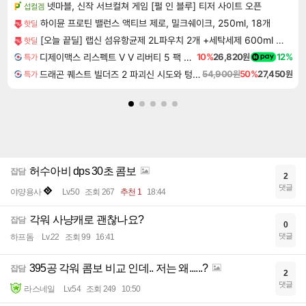
넷마블, 신작 서브컬쳐 게임 [펄 인 블루] 티저 사이트 오픈
섭컬겜
하이뮨 프로틴 밸런스 액티브 제로, 밀크쉐이크, 250ml, 18개
핫딜
[오늘 끝딜] 랩신 섬유항균제 2L파우치 2개 +세탁세제 600ml 빨래 쉰내 땀냄새 탈취 실내건조 항균 살균
핫딜
디제이맥스 리스펙트 V V 리버티 5 팩 DJMAX RESPECT V V Liberty 5 Pack DLC
10%
26,820원
12%
특가
드래곤 퀘스트 빌더즈 2 파괴신 시도와 텅 빈 섬 Dragon Quest Builders 2
54,900원
50%
27,450원
특가
허수아비 dps 30초 콤보
잡담
2
댓글
야먕용사
Lv.50
조회 267
추천 1
18:44
각워 사냥캐로 괜찮나요?
잡담
0
댓글
하프돔
Lv.22
조회 99
16:41
395공 각워 콤보 비교 인데.. 저는 왜......?
잡담
2
댓글
라스네일
Lv.54
조회 249
10:50