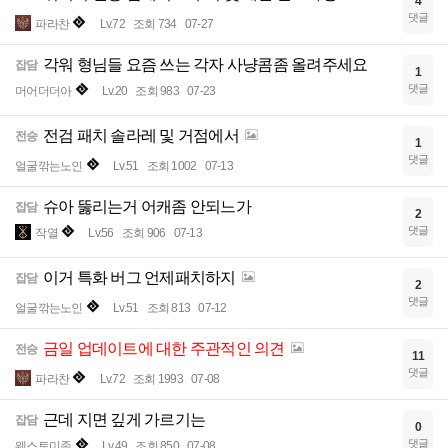
4
댓글
파라찬
Lv.72
조회 734
07-27
각워 형님들 요즘 쓰는 각자 사냥콤좀 올려주세요
잡담
1
댓글
머어더더아
Lv.20
조회 983
07-23
전검 패치 솔라레 및 거점에서
전승
1
댓글
얼굴깎는노인
Lv.51
조회 1002
07-13
슈아 뚫리는거 어캐좀 안되느가
잡담
2
댓글
작열
Lv.56
조회 906
07-13
이거 특화 버그 언제패치하지
잡담
2
댓글
얼굴깎는노인
Lv.51
조회 813
07-12
금일 업데이트에 대한 주관적인 의견
전승
11
댓글
파라찬
Lv.72
조회 1993
07-08
근데 지면 깊게 가르기는
잡담
0
댓글
웨스토미존
Lv.49
조회 850
07-08