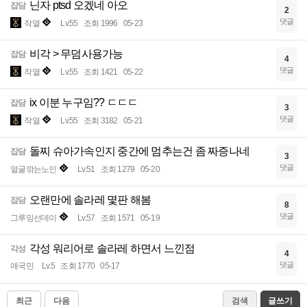
닌자 ptsd 오겠네 아오
잡담
2
댓글
작열
Lv.55
조회 1996
05-23
비각 > 무덤사용가능
잡담
4
댓글
작열
Lv.55
조회 1421
05-22
ix 이분 누구임?? ㄷㄷㄷ
잡담
3
댓글
작열
Lv.55
조회 3182
05-21
돌찌 슈아가속인지 중간에 멈추는건 좀 짜증나네
잡담
3
댓글
얼굴깎는노인
Lv.51
조회 1279
05-20
오랜만에 솔라레 몇판 해봄
잡담
8
댓글
그루밍선데이
Lv.57
조회 1571
05-19
각성 워리어로 솔라레 하면서 느낀점
각성
4
댓글
애국민
Lv.5
조회 1770
05-17
최근
다음
검색
글쓰기