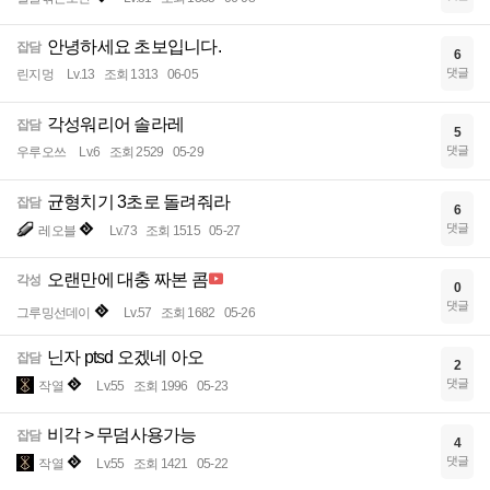
안녕하세요 초보입니다.
잡담
6
댓글
린지멍
Lv.13
조회 1313
06-05
각성워리어 솔라레
잡담
5
댓글
우루오쓰
Lv.6
조회 2529
05-29
균형치기 3초로 돌려줘라
잡담
6
댓글
레오블
Lv.73
조회 1515
05-27
오랜만에 대충 짜본 콤
각성
0
댓글
그루밍선데이
Lv.57
조회 1682
05-26
닌자 ptsd 오겠네 아오
잡담
2
댓글
작열
Lv.55
조회 1996
05-23
비각 > 무덤사용가능
잡담
4
댓글
작열
Lv.55
조회 1421
05-22