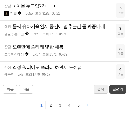
ix 이분 누구임?? ㄷㄷㄷ
잡담
3
댓글
작열
Lv.55
조회 3182
05-21
돌찌 슈아가속인지 중간에 멈추는건 좀 짜증나네
잡담
3
댓글
얼굴깎는노인
Lv.51
조회 1279
05-20
오랜만에 솔라레 몇판 해봄
잡담
8
댓글
그루밍선데이
Lv.57
조회 1571
05-19
각성 워리어로 솔라레 하면서 느낀점
각성
4
댓글
애국민
Lv.5
조회 1770
05-17
최근
다음
검색
글쓰기
1
2
3
4
5