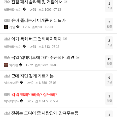
전검 패치 솔라레 및 거점에서
전승
1
댓글
얼굴깎는노인
Lv.51
조회 1002
07-13
슈아 뚫리는거 어캐좀 안되느가
잡담
2
댓글
작열
Lv.56
조회 906
07-13
이거 특화 버그 언제패치하지
잡담
2
댓글
얼굴깎는노인
Lv.51
조회 813
07-12
금일 업데이트에 대한 주관적인 의견
전승
11
댓글
파라찬
Lv.72
조회 1992
07-08
근데 지면 깊게 가르기는
잡담
0
댓글
웨스토미존
Lv.49
조회 850
07-08
각워 밸패안해줌? 장난해?
잡담
1
댓글
머어더더아
Lv.19
조회 1472
07-04
전워는 드디어 좀 사람답게 만져주는듯
잡담
1