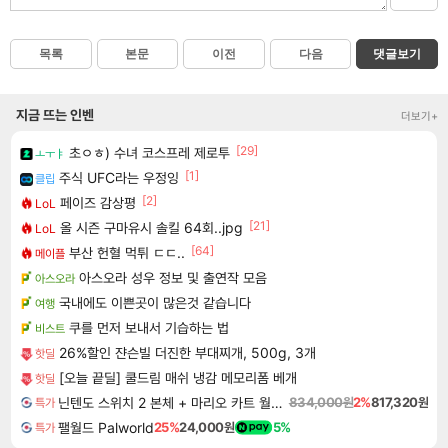
목록
본문
이전
다음
댓글보기
지금 뜨는 인벤
더보기+
[29]
초ㅇㅎ) 수녀 코스프레 제로투
ㅗㅜㅑ
[1]
주식 UFC라는 우정잉
클립
[2]
페이즈 감상평
LoL
[21]
올 시즌 구마유시 솔킬 64회..jpg
LoL
[64]
부산 헌혈 먹튀 ㄷㄷ..
메이플
아스오라 성우 정보 및 출연작 모음
아스오라
국내에도 이쁜곳이 많은것 같습니다
여행
쿠를 먼저 보내서 기습하는 법
비스트
26%할인 쟌슨빌 더진한 부대찌개, 500g, 3개
핫딜
[오늘 끝딜] 쿨드림 매쉬 냉감 메모리폼 베개
핫딜
닌텐도 스위치 2 본체 + 마리오 카트 월드 + 포켓몬 포코피아 번들
834,000원
2%
817,320원
특가
팰월드 Palworld
25%
24,000원
5%
특가