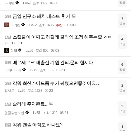
댓글
나비맨
Lv.69
조회 1379
07-03
금일 연구소 패치 테스트 후기
잡담
7
댓글
파라찬
Lv.72
조회 1686
추천 1
07-03
스킬쿨이 어쩌고 하길래 쿨타임 조정 해주는줄 ㅅㅂ
잡담
4
ㅋㅋㅋㅋ
댓글
작열
Lv.56
조회 806
07-03
베르세르크 재출신 기원 건의.문의 합시다
잡담
6
댓글
머어더더아
Lv.19
조회 1302
06-23
각워 최신가이드좀 누가 써줬으면좋겟어요...
잡담
2
댓글
검사모
Lv.76
조회 1378
06-23
솔라레 주차완료...
잡담
5
댓글
얼굴깎는노인
Lv.51
조회 1319
06-21
각워 캔슬 아직도 하나요?
잡담
1