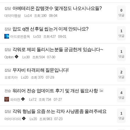
아에테리온 잡템갯수 몇개정도 나오시나요들?
잡담
0
댓글
대악마똥쌈
Lv.14
조회 190
08-04
압도 q캔 선후딜 씹는거 이제 안되나요?
잡담
1
댓글
아드로핀중독
Lv.53
조회 427
08-01
각워로 제피 돌리시는분들 궁금한게 있습니다~
잡담
1
댓글
Option
Lv.30
조회 504
07-30
무자비 타격피해 질문입니다!
잡담
2
댓글
오로치아
Lv.20
조회 370
07-29
워리어 전승 업데이트 후기 및 개선 필요사항
전승
4
댓글
파라찬
Lv.72
조회 734
07-27
각워 형님들 요즘 쓰는 각자 사냥콤좀 올려주세요
잡담
1
댓글
머어더더아
Lv.20
조회 983
07-23