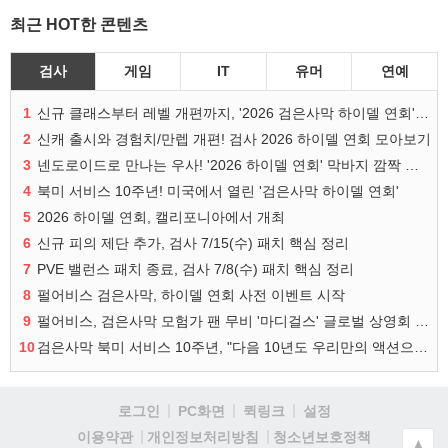
최근 HOT한 콘텐츠
검사
게임
IT
유머
연예
1
신규 클래스부터 레벨 개편까지, '2026 검은사막 하이델 연회' 총정리
2
신캐 출시와 경험치/만렙 개편! 검사 2026 하이델 연회 모아보기
3
넨도로이드로 만나는 우사! '2026 하이델 연회' 막바지 깜짝 공개
4
북미 서비스 10주년! 미국에서 열린 '검은사막 하이델 연회'
5
2026 하이델 연회, 캘리포니아에서 개최
6
신규 피의 제단 추가, 검사 7/15(수) 패치 핵심 정리
7
PVE 밸런스 패치 종료, 검사 7/8(수) 패치 핵심 정리
8
펄어비스 검은사막, 하이델 연회 사전 이벤트 시작
9
펄어비스, 검은사막 모험가 팬 무비 '마디걸스' 글로벌 상영회 개최
10
검은사막 북미 서비스 10주년, "다음 10년도 우리만의 액션으로"
로그인
PC화면
퀵링크
설정
청소년보호정책
이용약관
개인정보처리방침
▲