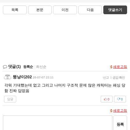
목록
본문
이전
다음
댓글쓰기
댓글
(1)
등록순
|
최신순
새로고침
뚱냥이202
26-07-07 22:11
신고
|
공감 확인
각워 기대했는데 없고 그리고 나머지 구조적 문제 많은 캐릭터는 패싱 당
함 진짜 답없음
답글
0
0
새로고침
등록