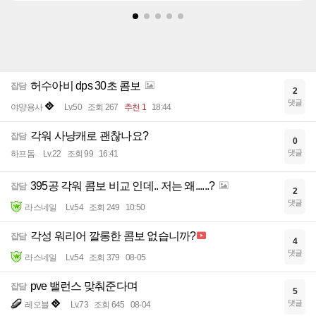
허수아비 dps 30초 콤보
잡담
2
댓글
야먕용사
Lv.50
조회 267
추천 1
18:44
각워 사냥캐로 괜찮나요?
잡담
0
댓글
하프돔
Lv.22
조회 99
16:41
395공 각워 콤보 비교 인데.. 저는 왜......?
잡담
2
댓글
라스네일
Lv.54
조회 249
10:50
각성 워리어 깔롱한 콤보 없습니까?
잡담
4
댓글
라스네일
Lv.54
조회 379
08-05
pve 밸런스 맞춰준다며
잡담
5
댓글
레오블
Lv.73
조회 645
08-04