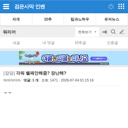
검은사막
인벤
자게
10추
팁과노하우
유저뉴스
워리어
전체보기
공
검
글
지
색
내글
내 댓글
10추글
인증글
on/off
쓰
기
[잡담]
각워 밸패안해줌? 장난해?
머어더더아
댓글: 1 개
조회:
1471
2026-07-04 01:15:16
ㅜㅜ