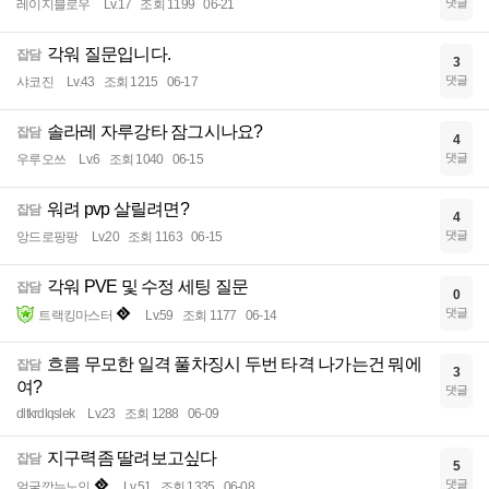
댓글
레이지블로우
Lv.17
조회 1199
06-21
각워 질문입니다.
잡담
3
댓글
샤코진
Lv.43
조회 1215
06-17
솔라레 자루강타 잠그시나요?
잡담
4
댓글
우루오쓰
Lv.6
조회 1040
06-15
워려 pvp 살릴려면?
잡담
4
댓글
앙드로팡팡
Lv.20
조회 1163
06-15
각워 PVE 및 수정 세팅 질문
잡담
0
댓글
트랙킹마스터
Lv.59
조회 1177
06-14
흐름 무모한 일격 풀차징시 두번 타격 나가는건 뭐에
잡담
3
여?
댓글
dltkrdlqslek
Lv.23
조회 1288
06-09
지구력좀 딸려보고싶다
잡담
5
댓글
얼굴깎는노인
Lv.51
조회 1335
06-08