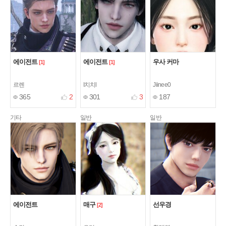
에이전트
에이전트
우사 커마
[1]
[1]
르렌
I치치l
Jiinee0
365
2
301
3
187
기타
일반
일반
에이전트
매구
선우경
[2]