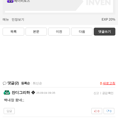
베이비로즈
메뉴
인장보기
EXP 20%
목록
본문
이전
다음
댓글쓰기
댓글
(2)
등록순
|
최신순
새로고침
잔디그리하
25-09-04 09:35
신고
|
공감 확인
백내장 왔네;;
답글
0
0