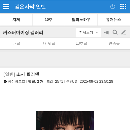
검은사막
인벤
자게
10추
팁과노하우
유저뉴스
커스터마이징 갤러리
전체보기
공
검
글
지
색
내글
내 댓글
10추글
인증글
on/off
쓰
기
[일반]
소서 릴리엔
베이비로즈
댓글: 2 개
조회:
2571
추천:
3
2025-09-02 23:50:28