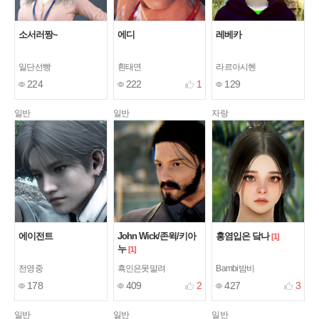
소서러짱~
에디
레베카
일단선빵
흰태연
라르아시헨
224
222
1
129
일반
일반
자랑
에이전트
John Wick/존윅/키아
홍염입은 닼나
[1]
누
[1]
전영중
흑인은못말려
Bambi밤비
178
409
2
427
3
일반
일반
일반