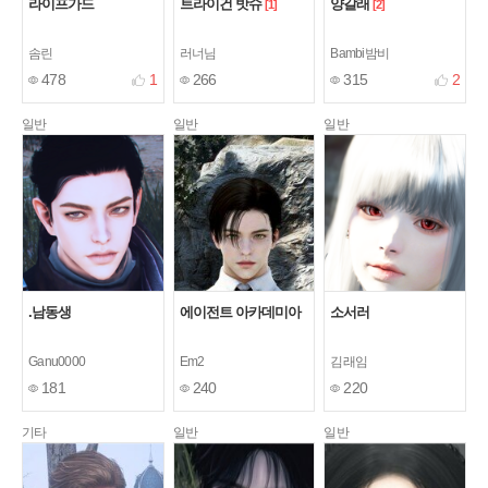
라이프가드
트라이건 밧슈
양갈래
[1]
[2]
솜린
러너님
Bambi밤비
478
1
266
315
2
일반
일반
일반
.남동생
에이전트 아카데미아
소서러
Ganu0000
Em2
김래임
181
240
220
기타
일반
일반