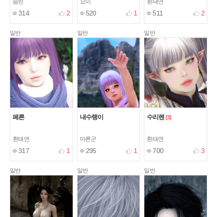
솜린
요미
흰태연
314
2
520
1
511
2
일반
일반
일반
페른
내수랭이
수리렌
[3]
흰태연
마론군
흰태연
317
1
295
1
700
3
일반
일반
일반