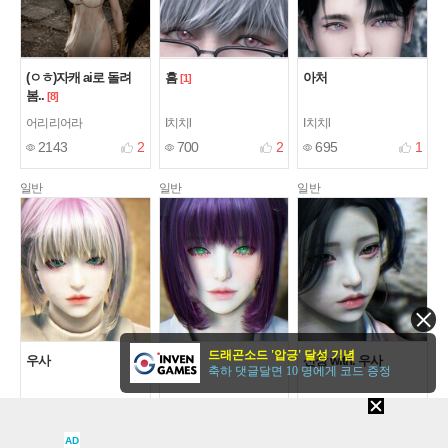
(ㅇㅎ)자캐 ai로 돌려
흠
아처
[1]
봄..
[8]
어리리어라
I치치l
I치치l
2143
2
700
2
695
1
일반
일반
일반
드래곤소드 '압긍' 달성 기념
우사
우사
신상 with. 우사
축하 댓글달면 10 명에게 코드 증정
Earlhouse
Earlhouse
Earlhouse
923
649
747
AD