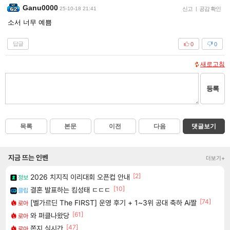
Ganu0000
25-10-18 21:41
신고
|
공감 확인
소서 너무 예쁨
답글
0
0
새로고침
등록
목록
본문
이전
다음
댓글보기
지금 뜨는 인벤
더보기+
[2]
2026 치지직 이리대회 오픈컵 안내
정보
[10]
결혼 발표하는 킴성태 ㄷㄷㄷ
클립
[74]
[벨가르딘 The FIRST] 운영 후기 + 1~3위 공대 축하 Ai짤
로아
[61]
와 퍼클나왔당
로아
[47]
쫀지 실시간
로아