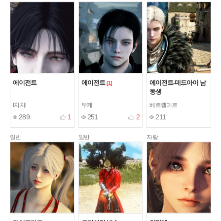
에이전트
에이전트
에이전트-데드아이 남
[1]
동생
I치치l
부케
베르켈미르
289
1
251
2
211
일반
일반
자랑