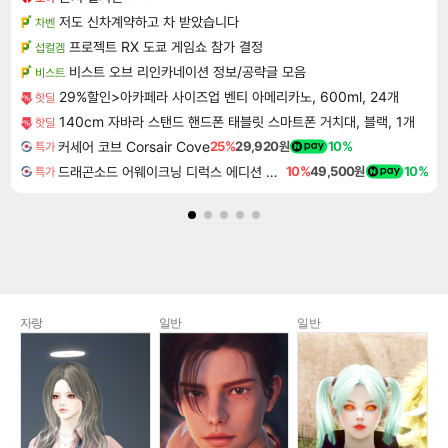
저도 신차계약하고 차 받았습니다
차벤
프로젝트 RX 도쿄 게임쇼 참가 결정
섭컬겜
비스트 오브 리인카네이션 정보/공략글 모음
비스트
29%할인>아카페라 사이즈업 벤티 아메리카노, 600ml, 24개
핫딜
140cm 자바라 스탠드 핸드폰 태블릿 스마트폰 거치대, 블랙, 1개
핫딜
커세어 코브 Corsair Cove
25%
29,920원
10%
특가
드래곤소드 어웨이크닝 디럭스 에디션 DragonSword Awakening Deluxe Edition
10%
49,500원
10%
특가
자랑
일반
일반