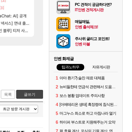
[3]
[82]
빵값 문의 후기
챕터별 길찾기/지도 공략 (1 ~ 12장)
메이플
비스트
PC 견적이 궁금하다면?
[3]
[13]
야동 투척하고 간다
4컷 만화 | 야간 보초는 너무 힘들어
LoL
아주프로
IT인벤 견적게시판
16]
[35]
Chat: AI] 공개
벨가 하드 찐 투력컷
테스트 때는 로비에 온라인 기능이 있는데
로아
리밋제로
매일매일,
[101]
[76]
제나 ㄷㄷ
스] 연내 출시 예정
레테 재사용 17번 터짐
스위치2판 ‘몬헌 와일즈’, 30~40fps 목표 추
메이플
해외겜
인벤 출석체크!
[118]
] 티저 사이트 오픈
벨가르딘 나이트메어 TOP 10 직업별 분포
비스트 오브 리인카네이션 오픈 트레일러
로아
PV
주사위 굴리고 포인트!
인벤 마블
인벤 화제글
팁과노하우
자유게시판
1
아마 환기?) 술잔 재료 대체품
2
뉴비들한테 연금석 관련해서 도움이 될까해서..(벨의심장 등)
목록
글쓰기
3
보스 봉황 업데이트 주의사항
4
[아에테리온 생태] 흑정령에 침식된 검사/용병
5
마그누스 최소로 하고 아침나라 열기
6
하이퍼 부스트로 지원해주는거 요약
7
펄 효율 계산, 포식의 기원 계산, 연금석 계산 사이트 공유