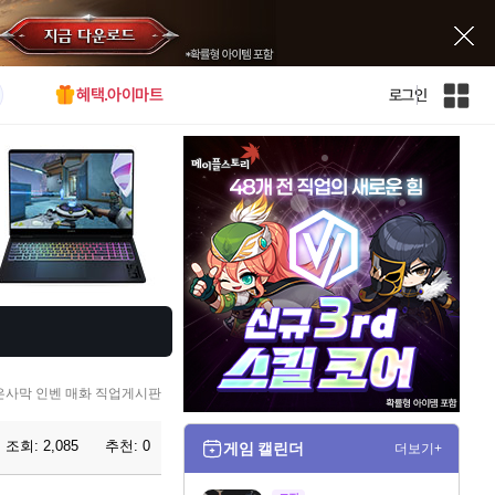
혜택.아이마트
로그인
인
벤
전
체
사
이
트
맵
은사막 인벤 매화 직업게시판
조회:
2,085
추천:
0
게임 캘린더
더보기+