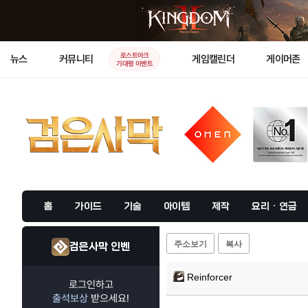
로스트아크
뉴스
커뮤니티
게임캘린더
게이머존
기대평 이벤트
홈
가이드
기술
아이템
제작
요리 · 연금
주소보기
복사
검은사막 인벤
Reinforcer
로그인하고
출석보상
받으세요!