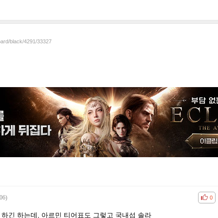
oard/black/4291/33327
06)
공감
비공
0
 하긴 하는데, 아르민 티어표도 그렇고 국내섭 솔라