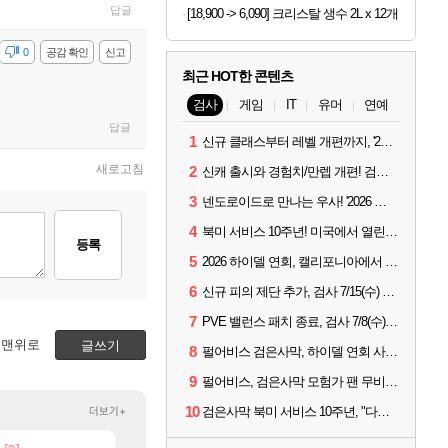
답글
[18,900 -> 6,090] 크리스탈 생수 2L x 12개
감
0
공감 확인
신고
최근 HOT한 콘텐츠
검사
게임
IT
유머
연예
답글
1
신규 클래스부터 레벨 개편까지, '2026 검은사막 하이델 연회' 총정리
새로고침
2
신캐 출시와 경험치/만렙 개편! 검사 2026 하이델 연회 모아보기
3
넨도로이드로 만나는 우사! '2026 하이델 연회' 막바지 깜짝 공개
4
북미 서비스 10주년! 미국에서 열린 '검은사막 하이델 연회'
등록
5
2026 하이델 연회, 캘리포니아에서 개최
6
신규 피의 제단 추가, 검사 7/15(수) 패치 핵심 정리
7
PVE 밸런스 패치 종료, 검사 7/8(수) 패치 핵심 정리
맨위로
글쓰기
8
펄어비스 검은사막, 하이델 연회 사전 이벤트 시작
9
펄어비스, 검은사막 모험가 팬 무비 '마디걸스' 글로벌 상영회 개최
10
더보기+
검은사막 북미 서비스 10주년, "다음 10년도 우리만의 액션으로"