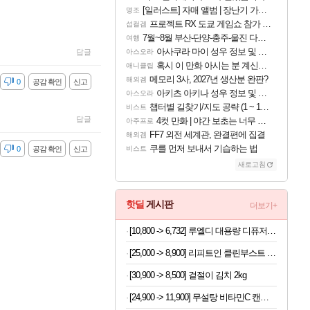
[일러스트] 자매 앨범 | 장난기 가득한 오후의 공원 (리메이크판)
명조
프로젝트 RX 도쿄 게임쇼 참가 결정
섭컬겜
7월~8월 부산-단양-충주-울진 다녀왔어요~
여행
아사쿠라 마이 성우 정보 및 주요 필모
답글
아스오라
혹시 이 만화 아시는 분 계신가요
애니클립
메모리 3사, 2027년 생산분 완판?
해외겜
감
0
공감 확인
신고
아키츠 아키나 성우 정보 및 주요 필모
아스오라
챕터별 길찾기/지도 공략 (1 ~ 12장)
비스트
답글
4컷 만화 | 야간 보초는 너무 힘들어
아주프로
FF7 외전 세계관, 완결편에 집결
해외겜
쿠를 먼저 보내서 기습하는 법
감
0
공감 확인
신고
비스트
새로고침
핫딜
게시판
더보기+
[10,800 -> 6,732] 루엘디 대용량 디퓨저 500ml
[25,000 -> 8,900] 리피트인 클린부스트 주방세제 1L x 2개
[30,900 -> 8,500] 겉절이 김치 2kg
[24,900 -> 11,900] 무설탕 비타민C 캔디 12가지맛 1kg