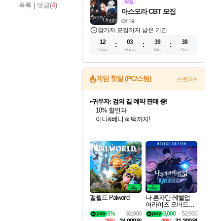
모집
목록
|
댓글(
4
)
아스오라 CBT 모집
08.19
참가자 모집까지 남은 기간
12
03
39
37
Days
Hours
Min
Sec
게임 핫딜 (PC/스팀)
스토어+
귀무자: 검의 길 예약 판매 중!
10% 할인과
이니&베니 혜택까지!
인벤게임즈 8월 특별 할인!
드래곤소드: 어웨이크닝 입점!
문명 7 특별 할인!
비스트 오브 리인카네이션 정식 출시!
커세어 코브 출시 기념 할인!
더 렐릭 퍼스트 가디언 정식 출시
베데스다 40주년 기념 할인 중!
마블 투혼 파이팅 소울즈 예약 판매 중!
캡콤 프렌차이즈 할인 진행 중!
캡콤 일부 상품 상시 할인
스타워즈 은하계 레이서
로블록스 기프트 카드 공식 입점
인기 퍼블리셔 모음!
스팀으로 만나는 드래곤소드!
조선&고려 DLC 출시 예정
게임프릭 신작 IP
해적'섬'을 발전시키자!
설화x하드코어 액션!
베데스다의 명작들을
마블 히어로 총 출동&화려한 격투!
몬헌, 바하 등 인기 IP를
몬헌 와일즈 & 드래곤즈 도그마2
인벤게임즈에서 10% 추가 적립
Robux를 가장 안전하고
최대 90% 할인가를 만나보세요!
네이버혜택과 함께 만나보세요!
50%할인&추가 적립까지!
네이버 혜택가와 함께 예약하세요!
할인&네이버혜택으로 만나보세요!
네이버페이 혜택과 만나보세요!
40주년 프로모션으로 만나보세요!
네이버 포인트 혜택까지!
할인가에 만나보세요!
일부 에디션 상시 할인!
혜택으로 예약 판매 중
편안하게 충전하세요
팰월드 Palworld
나 혼자만 레벨업
어라이즈 오버드라
이브 디럭스 에디션
5%
32,000
3,000
52,000
Solo Leveling Arise