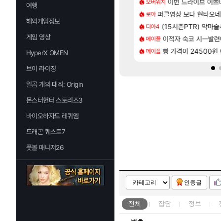
[82]
의 후기
 길찾기/지도 공략 (1 ~ 12장)
7년만에 가족여행을
이번 드라이브 이쁘
오버워치
여행
여행
[13]
척하고 간다
컷 만화 | 야간 보초는 너무 힘들어
퍼클영상 보다 현타오네
「에린」 컨셉 포스
로아
아스오라
해외게임정보
[35]
 찐 투력컷
스트 때는 로비에 온라인 기능이 있는데
(15시즌PTR) 악마
쿠를 먼저 보내서 
디아4
비스트
게임 영상
[76]
사용 17번 터짐
2판 ‘몬헌 와일즈’, 30~40fps 목표 추정
이적자 숙코 시ㅡ발련
리싱크드 1.06 패
메이플
리싱크드
[118]
나이트메어 TOP 10 직업별 분포
 오브 리인카네이션 오픈 트레일러
빵 가격이 24500원 이
비스트 오브 리인
메이플
비스트
HyperX OMEN
브이 라이징
일곱 개의 대죄: Origin
몬스터헌터 스토리즈3
바이오하자드 레퀴엠
드래곤 퀘스트7
풋볼 매니저26
인증글
전체
잡담
정보