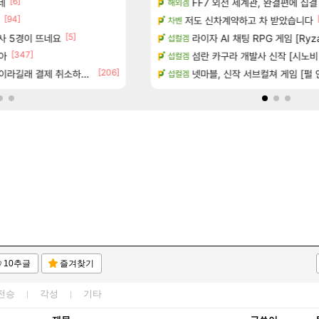
[6]
[1]
[45]
 다녀왔습니다.
네
너넨 대난 함부로 가지 마라..
FF7 외전 세계관, 완결편에 집결
로아
해외겜
[94]
[6]
터 공개
Ssf 정의를 내려 버린 디시인
저도 신차계약하고 차 받았습니다
디아4
차벤
[5]
[1
술사 5경이 뜨네요
기습하는 법
게이머라면 필수로 알아야 할 것
라이자 AI 채팅 RPG 게임 [Ryza
메이플
섭컬겜
[347]
아
치노트 (8/5)
100:8 보다 효율이 좋은 상향된 아
섬란 카구라 개발사 신작 [시노비 넥서
로아
섭컬겜
[206]
[137]
라길래 결제 취소하고 나왔다
카네이션 정보/공략글 모음
우리 나라의 주적은??
넷마블, 신작 서브컬쳐 게임 [펄 인 블루
메이플
섭컬겜
10추글
즐겨찾기
전승
각성
기타