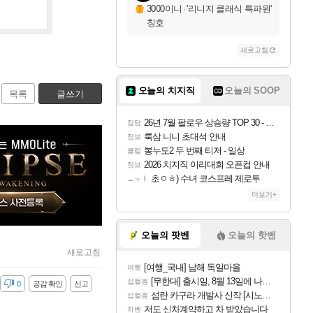
3000이니
·
'리니지 클래식 특파원'
칭호
새로고침
오늘의 치지직
오늘의 SOOP
목록
글쓰기
26년 7월 팔로우 상승량 TOP 30 - 월간 치지직
잡담
룩삼 니니 초대석 안내
정보
봉누도2 두 번째 티저 - 일상
클립
2026 치지직 이리대회 오픈컵 안내
정보
초ㅇㅎ) 수녀 코스프레 제로투
ㅗㅜㅑ
더보기+
오늘의 팟벤
오늘의 핫벤
새로고침
[여행_국내] 남해 독일마을
여행
[무한대] 출시일, 8월 13일에 나오나
섭컬겜
감
0
공감 확인
신고
섬란 카구라 개발사 신작 [시노비 넥서스] 연내 출시 예정
섭컬겜
저도 신차계약하고 차 받았습니다
차벤