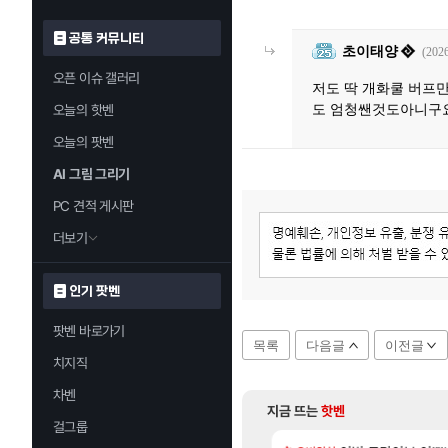
공통 커뮤니티
초이태양
(2026
오픈 이슈 갤러리
저도 딱 개화쿨 버프만
도 엄청쌘것도아니구
오늘의 핫벤
오늘의 팟벤
AI 그림 그리기
PC 견적 게시판
더보기
인기 팟벤
팟벤 바로가기
목록
다음글
이전글
치지직
차벤
지금 뜨는
핫벤
걸그룹