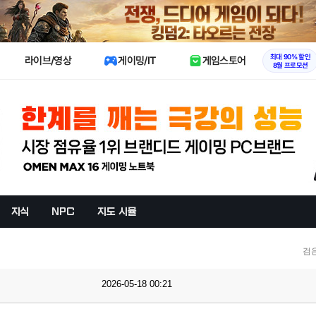
X
최대 90% 할인
라이브/영상
게이밍/IT
게임스토어
8월 프로모션
지식
NPC
지도 시뮬
검
2026-05-18 00:21