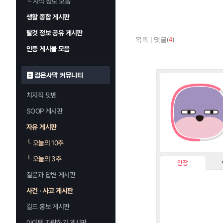
└
지식 정보 모음
생활 종합 게시판
탈것 정보 공유 게시판
목록
|
댓글(
4
)
인증 게시물 모음
검은사막 커뮤니티
치지직 팟벤
SOOP 게시판
자유 게시판
└
오늘의 10추
└
오늘의 3추
인장
질문과 답변 게시판
사건 · 사고 게시판
길드 홍보 게시판
아이템 자랑하기 게시판