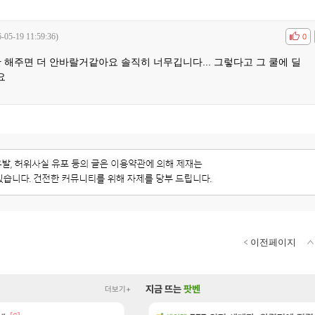
-05-19 11:59:36)
공감
비공
0
 해주면 더 안바랄거같아요 솔직히 너무깁니다... 그렇다고 그 쿨에 딜
요
이전페이지
지금 뜨는
팟벤
더보기+