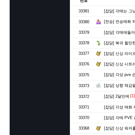
번호
33381
[잡담]
각매는 그
[전승]
전승매화 
33380
33379
[잡담]
각매애들아 
33378
[잡담]
복귀 할만
33377
[잡담]
신상 라이프
33376
[잡담]
신상 시트
[잡담]
각성 pve 
33375
[잡담]
상향 체감
33373
[1]
[잡담]
2달만에
33372
33371
[잡담]
각성 매화 
33370
[잡담]
각매 PVE
33368
[잡담]
신상 워커