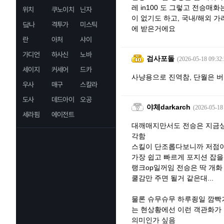
레 in100 도 그렇고 전승
위치
쿠노이치
닌자
이 없기도 하고, 국내/해외 
닼나
격투가
미스틱
에 받은거에요
란
아처
샤이
가디언
하사신
노바
검사포돌
(2026-05-18 09:32:
세이지
커세어
드카
사냥용으로 진역참, 단월은 버
우사
매구
스칼라
도사
데드아이
오공
야체darkarch
(2026-05-18
세라핌
에이전트
대깨매지만서도 전승은 지금상태
각함
스킬이 단조롭다보니까 저점이
가장 쉽고 빠르게 포지션 잡
랭크op일꺼임 전승은 딱 개
쿨감만 주면 될거 같은대...
물론 슈무슈무 하루죙일 깜빡
는 현상황에선 이런 객관화가
의미인가 싶음