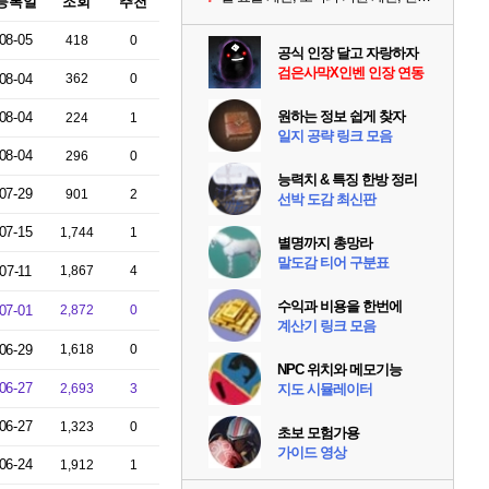
등록일
조회
추천
08-05
418
0
공식 인장 달고 자랑하자
검은사막X인벤 인장 연동
08-04
362
0
원하는 정보 쉽게 찾자
08-04
224
1
일지 공략 링크 모음
08-04
296
0
능력치 & 특징 한방 정리
07-29
901
2
선박 도감 최신판
07-15
1,744
1
별명까지 총망라
말도감 티어 구분표
07-11
1,867
4
수익과 비용을 한번에
07-01
2,872
0
계산기 링크 모음
06-29
1,618
0
NPC 위치와 메모기능
06-27
2,693
3
지도 시뮬레이터
06-27
1,323
0
초보 모험가용
가이드 영상
06-24
1,912
1