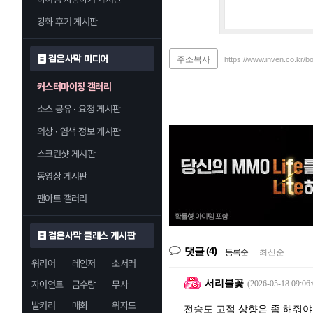
강화 후기 게시판
검은사막 미디어
주소복사
https://www.inven.co.kr/b
커스터마이징 갤러리
소스 공유 · 요청 게시판
의상 · 염색 정보 게시판
스크린샷 게시판
동영상 게시판
팬아트 갤러리
검은사막 클래스 게시판
(4)
댓글
등록순
|
최신순
워리어
레인저
소서러
서리불꽃
자이언트
금수랑
무사
(2026-05-18 09:06:
발키리
매화
위자드
전승도 고점 상향은 좀 해줘야