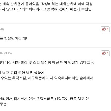
매화는 계속 순위권에 들어있음. 각성매화는 매화순위에 아예 각성
가리지 않고 PVP 최하위티어라고 못박혀 있어서 이번에 수년만
20)
공감
비공
0
프 받을만하긴 해!
 09:49:45)
공감
비공
0
에선 개화 쿨감 및 스킬 딜상향 빼곤 딱히 만질게 없다고 생
 낮고 고점 또한 낮은 상황에
을 수있는 추격스킬, 지구력관리 까지 익숙해져버리면 솔라레저
화
거리면서 잡기까지 있는 초딩스러운 캐릭들이 판을 치고 있
 무슨