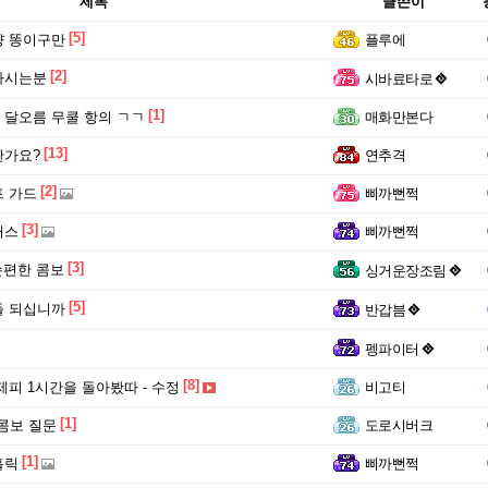
제목
글쓴이
[5]
냥 똥이구만
플루에
[2]
하시는분
시바료타로
[1]
달오름 무쿨 항의 ㄱㄱ
매화만본다
[13]
한가요?
연추격
[2]
 가드
삐까뻔쩍
[3]
러스
삐까뻔쩍
[3]
손편한 콤보
싱거운장조림
[5]
들 되십니까
반갑븜
펭파이터
[8]
제피 1시간을 돌아봤따 - 수정
비고티
[1]
 콤보 질문
도로시버크
[1]
홀릭
삐까뻔쩍