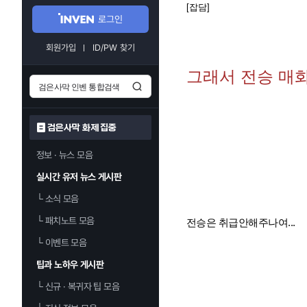
[잡담]
로그인
회원가입
ID/PW 찾기
그래서 전승 매화
검은사막 화제 집중
정보 · 뉴스 모음
실시간 유저 뉴스 게시판
└
소식 모음
└
패치노트 모음
전승은 취급안해주나여...
└
이벤트 모음
팁과 노하우 게시판
└
신규 · 복귀자 팁 모음