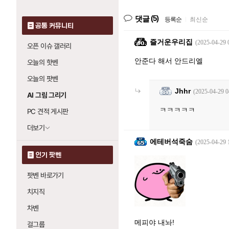
(5)
댓글
등록순
|
최신순
공통 커뮤니티
즐거운우리집
(2025-04-29 
오픈 이슈 갤러리
안준다 해서 안드리엘
오늘의 핫벤
오늘의 팟벤
Jhhr
(2025-04-29 0
AI 그림 그리기
ㅋㅋㅋㅋㅋ
PC 견적 게시판
더보기
에테버석죽숨
(2025-04-29 
인기 팟벤
팟벤 바로가기
치지직
차벤
메피야 내놔!
걸그룹