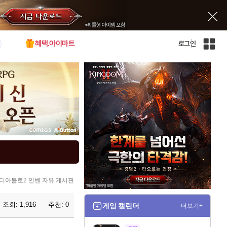
혜택.아이마트
로그인
인
벤
전
체
사
이
트
맵
디아블로2 인벤 자유 게시판
조회:
1,916
추천:
0
게임 캘린더
더보기+