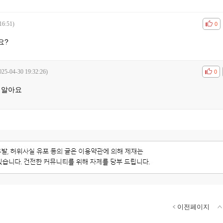
16:51)
공감
비공
0
요?
025-04-30 19:32:26)
공감
비공
0
 알아요
이전페이지