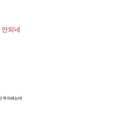
 안되네
데
때만 뚜까패는데