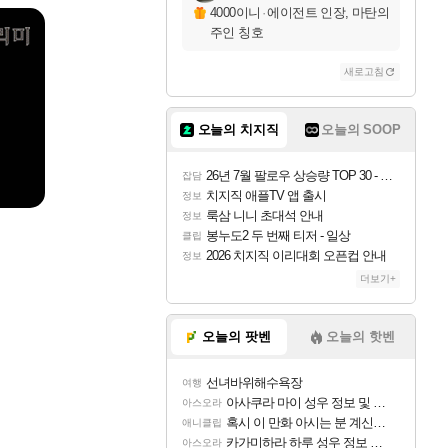
4000이니
·
에이전트 인장, 마탄의
주인 칭호
새로고침
오늘의 치지직
오늘의 SOOP
26년 7월 팔로우 상승량 TOP 30 - 월간 치지직
잡담
치지직 애플TV 앱 출시
정보
룩삼 니니 초대석 안내
정보
봉누도2 두 번째 티저 - 일상
클립
2026 치지직 이리대회 오픈컵 안내
정보
더보기+
오늘의 팟벤
오늘의 핫벤
선녀바위해수욕장
여행
아사쿠라 마이 성우 정보 및 주요 필모
아스오라
혹시 이 만화 아시는 분 계신가요
애니클립
카가미하라 하루 성우 정보 및 주요 필모
아스오라