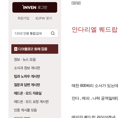
[잡담]
로그인
회원가입
ID/PW 찾기
안다리엘 퀘드랍
디아블로2 화제 집중
정보 · 뉴스 모음
소식과 정보 게시판
팁과 노하우 게시판
질문과 답변 게시판
매찬 800짜리 소서가 있는
애드온 · 모드 자료실
안다 , 메피 , 나락 공역일
애드온 · 모드 요청 게시판
인증 게시물 모음
메피만 퀘드랍 걸어야겠네..