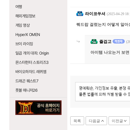
여행
라이코쑤셔
(2025-04-29 18:
해외게임정보
퀘드랍 걸렸는지 어떻게 알아
게임 영상
HyperX OMEN
즐겁고
(2
브이 라이징
아이템 나오는거 보면
일곱 개의 대죄: Origin
몬스터헌터 스토리즈3
바이오하자드 레퀴엠
드래곤 퀘스트7
풋볼 매니저26
목록
다음글
이전글