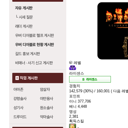
자유 게시판
└
시세 질문
래더 게시판
우버 디아블로 헬프 게시판
우버 디아블로 현황 게시판
길드 홍보 게시판
비매너 · 사기 신고 게시판
레벨
라이센스
직업 게시판
경험치
아마존
암살자
142,579
(30%)
/ 160,001
( 다음 레벨
포인트
강령술사
야만용사
이니
377,706
베니
4,448
성기사
원소술사
명성
2,381
드루이드
악마술사
획득스킬