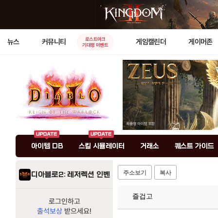
로스트아크
뉴스
커뮤니티
게임캘린더
게이머존
기대평 이벤트
아이템 DB
스킬 시뮬레이터
거래소
퀘스트 가이드
주소보기
복사
디아블로2: 레저렉션 인벤
즐겁고
로그인하고
출석보상
받으세요!