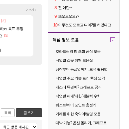
8
전 이만!~
더보기+
9
또오오오오??
[3]
[52]
종자들이여, 마음껏 유린하라.jpg
중국 CXMT, D램 매출 점유율 7%…글로벌 4위로 부상
로아
해외겜
10
아무것도 모르고 디아2를 하겠다고요???
88]
0fps 목표 추정
메가부대는 더이상 나오기 힘들것 같다는 생각임
AI발 원가 압박, 메인보드값 오르나
오버워치
해외겜
[5]
[30]
요
2줄남았는데 씨2발아
리싱크드 1.06 패치노트 (8/5)
로아
리싱크드
핵심 정보 모음
-
[24]
[40]
ㅅ
캬 익세 에픽빔ㅋㅋㅋㅋㅋㅋㅋㅋ
메모리 3사, 2027년 생산분 완판?
메이플
해외겜
[240]
[26]
제합니다.
다
흠, 꼰대왔다.
아사쿠라 마이 성우 정보 및 주요 필모
검은사막
아스오라
호라드림의 함 조합 공식 모음
직업별 갑옷 외형 모음집
장착부터 등급업까지, 보석 활용법
직업별 주요 기술 트리 핵심 요약
캐스터 목걸이? 크래프트 공식
직업별 패캐/패힛/패블럭 수치
퀘스트/웨이 포인트 총정리
목록
글쓰기
거래를 위한 축약어/별명 모음
대박 가능? 옵션 돌리기, 크래프트