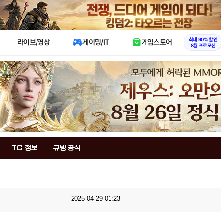
X
최대 90% 할인
라이브/영상
게이밍/IT
게임스토어
8월 프로모션
TC 정보
큐빙 공식
2025-04-29 01:23