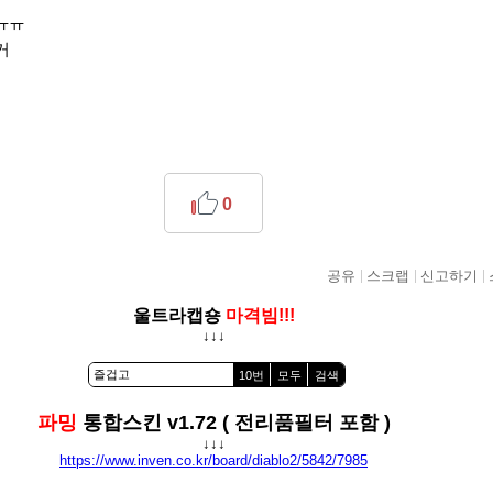
ㅠㅠ
거
0
공유
스크랩
신고하기
울트라캡숑
마격빔!!!
↓↓↓
10번
모두
검색
파밍
통합스킨 v1.72 ( 전리품필터 포함 )
↓↓↓
https://www.inven.co.kr/board/diablo2/5842/7985