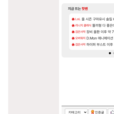
지금 뜨는
핫벤
[52]
[1]
, 마음껏 유린하라.jpg
CXMT, D램 매출 점유율 7%…글로벌 4위로 부상
올 시즌 구마유시 솔킬 6
아스오라 성우 정
LoL
아스오라
[9]
대는 더이상 나오기 힘들것 같다는 생각임
발 원가 압박, 메인보드값 오르나
아키츠 아키나 성
똘끼형 다 좋은데 해외작
리니지 클래식
아스오라
[30]
는데 씨2발아
크드 1.06 패치노트 (8/5)
장비 올환 이후 약 
모든 성소 위치 공략 
검은사막
비스트
[40]
세 에픽빔ㅋㅋㅋㅋㅋㅋㅋㅋ
 3사, 2027년 생산분 완판?
스누피냥님
D.Mon 애니메이션
오버워치
명조
[26]
꼰대왔다.
사쿠라 마이 성우 정보 및 주요 필모
하이퍼 부스트 이후 
프롤로그 테스트를 
검은사막
리밋제로
인증글