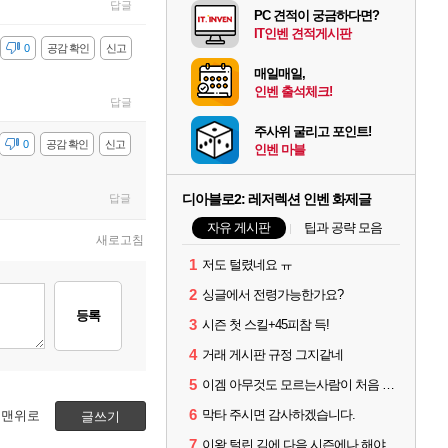
답글
PC 견적이 궁금하다면?
IT인벤 견적게시판
감
0
공감 확인
신고
매일매일,
인벤 출석체크!
답글
주사위 굴리고 포인트!
감
0
공감 확인
신고
인벤 마블
디아블로2: 레저렉션 인벤 화제글
답글
자유 게시판
팁과 공략 모음
새로고침
1
저도 털렸네요 ㅠ
2
싱글에서 전령가능한가요?
등록
3
시즌 첫 스킬+45피참 득!
4
거래 게시판 규정 그지같네
5
이겜 아무것도 모르는사람이 처음 시작하기 괜찮나요?
6
막타 주시면 감사하겠습니다.
맨위로
글쓰기
7
이왕 털린 김에 다음 시즌에나 해야겠네요