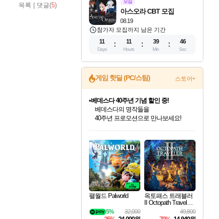
모집
목록
|
댓글(
5
)
아스오라 CBT 모집
08.19
참가자 모집까지 남은 기간
11
11
39
45
Days
Hours
Min
Sec
게임 핫딜 (PC/스팀)
스토어+
베데스다 40주년 기념 할인 중!
베데스다의 명작들을
40주년 프로모션으로 만나보세요!
인벤게임즈 8월 특별 할인!
드래곤소드: 어웨이크닝 입점!
문명 7 특별 할인!
마블 투혼 파이팅 소울즈 정식출시!
귀무자: 검의 길 예약 판매 중!
비스트 오브 리인카네이션 정식 출시!
커세어 코브 출시 기념 할인!
더 렐릭 퍼스트 가디언 정식 출시
캡콤 프렌차이즈 할인 진행 중!
캡콤 일부 상품 상시 할인
스타워즈 은하계 레이서
로블록스 기프트 카드 공식 입점
인기 퍼블리셔 모음!
스팀으로 만나는 드래곤소드!
조선&고려 DLC 출시 예정
마블 히어로 총 출동&화려한 격투!
10% 할인과
게임프릭 신작 IP
해적'섬'을 발전시키자!
설화x하드코어 액션!
몬헌, 바하 등 인기 IP를
몬헌 와일즈 & 드래곤즈 도그마2
인벤게임즈에서 10% 추가 적립
Robux를 가장 안전하고
최대 90% 할인가를 만나보세요!
네이버혜택과 함께 만나보세요!
50%할인&추가 적립까지!
네이버 포인트 혜택까지!
이니&베니 혜택까지!
네이버 혜택가와 함께 예약하세요!
할인&네이버혜택으로 만나보세요!
네이버페이 혜택과 만나보세요!
할인가에 만나보세요!
일부 에디션 상시 할인!
혜택으로 예약 판매 중
편안하게 충전하세요
팰월드 Palworld
옥토패스 트래블러
II Octopath Traveler I
I
5%
32,000
49,800