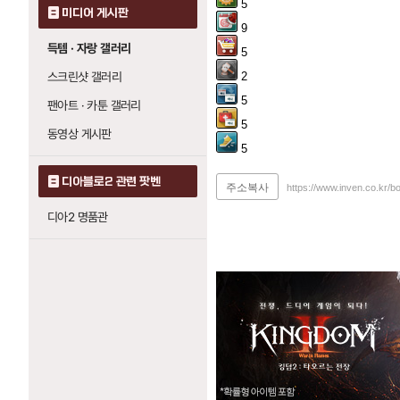
5
미디어 게시판
9
득템 · 자랑 갤러리
5
스크린샷 갤러리
2
5
팬아트 · 카툰 갤러리
5
동영상 게시판
5
디아블로2 관련 팟벤
주소복사
https://www.inven.co.kr/b
디아2 명품관