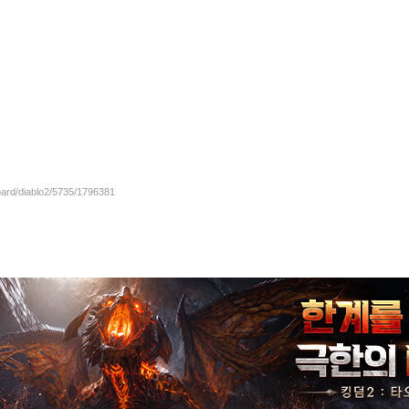
oard/diablo2/5735/1796381