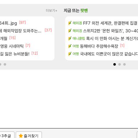
지금 뜨는
팟벤
더보기+
[97]
[155]
4회..jpg
보 및 출연작 모음
8월 9일 썬데이 메이플
FF7 외전 세계관, 완결편에 집결
메이플
해외겜
[37]
[
우 정보 및 주요 필모
업장 도와주는 짓은 좀 아니지않냐?
보상 공지 나온거 10추 하니 올리자
스위치2판 ‘몬헌 와일즈’, 30~4
로아
해외겜
[15]
[78]
7개월
(40개) - 귀환한 영혼 도전과제
크로체 따왔습니다
혹시 이 만화 아시는 분 계신가
로아
애니클립
[7]
[1]
 영웅 시네마틱
진짜 귀한 삼색화채 찐1등 떳냐 ㅅㅅ
동해바다 추암해수욕장
FCO
여행
[12]
길 잃은 뉴비분들!
마치고.. (feat. 리아)
고양이를 도구로 쓰는 인방 하꼬 스트리머 박
국내에도 이쁜곳이 많은것 같습니
로아
여행
3추글
즐겨찾기