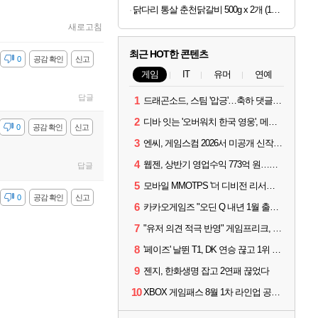
닭다리 통살 춘천닭갈비 500g x 2개 (1개당 6,950원)
새로고침
최근 HOT한 콘텐츠
감
0
공감 확인
신고
게임
IT
유머
연예
답글
1
드래곤소드, 스팀 '압긍'…축하 댓글 달고 게임 코드 받자!
2
디바 잇는 '오버워치 한국 영웅', 메카 파일럿 디몬 나온다
감
0
공감 확인
신고
3
엔씨, 게임스컴 2026서 미공개 신작 최초 공개
4
웹젠, 상반기 영업수익 773억 원…순이익 89% 증가
답글
5
모바일 MMOTPS '더 디비전 리서전스', 6일 스팀에도 출시
감
0
공감 확인
신고
6
카카오게임즈 "오딘 Q 내년 1월 출시, 연기는 없다"
7
"유저 의견 적극 반영" 게임프리크, 비스트 오브 리인카네이션 개선 나선다
8
'페이즈' 날뛴 T1, DK 연승 끊고 1위 지켜
9
젠지, 한화생명 잡고 2연패 끊었다
10
XBOX 게임패스 8월 1차 라인업 공개... '비스트 오브 리인카네이션' 즉시 합류