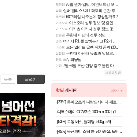
AI발 원가 압박, 메인보드값 오르나
해외겜
실버 팰리스 CBT 화제의 순간·후기 모음
실팰
60프레임 나오는데 정상일까요?
레퀴엠
아스오라 성우 정보 및 출연작 모음
아스오라
아키츠 아키나 성우 정보 및 주요 필모
아스오라
무한대 아난타 전투 장면
섭컬겜
여기서 R1 뭘 말하는거고 R2가 뭘말하는걸까요?
명조
모든 엘리트 골렘 위치 공략 (30개) - 방랑 결투가
비스트
무한대 아난타 유출과 앞으로의 예상 (루머)
섭컬겜
스누피냥님
명조
7월~8월 부산-단양-충주-울진 다녀왔어요~
여행
새로고침
목록
글쓰기
핫딜
게시판
더보기+
[33%] 동아오츠카 나랑드사이다 제로, 오리지널, 345ml, 24개
디톡스데이 CCA주스 100ml x 30개 (1개당 497원)
[53%] 교동 버섯 들깨탕, 500g, 5개
[45%] 득근파티 스팀 통 닭가슴살, 6종 혼합, 100g, 30팩