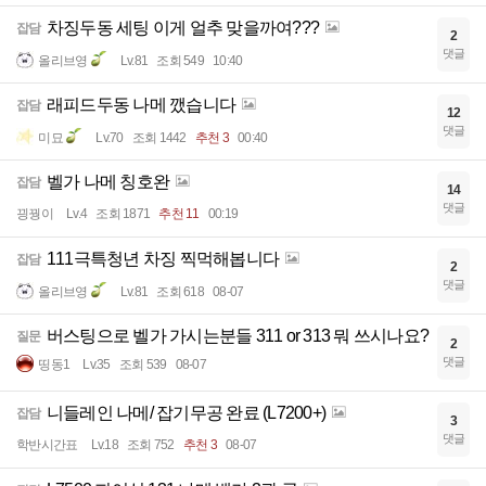
차징두동 세팅 이게 얼추 맞을까여???
잡담
2
댓글
올리브영
Lv.81
조회 549
10:40
래피드두동 나메 깼습니다
잡담
12
댓글
미묘
Lv.70
조회 1442
추천 3
00:40
벨가 나메 칭호완
잡담
14
댓글
끵꿩이
Lv.4
조회 1871
추천 11
00:19
111극특청년 차징 찍먹해봅니다
잡담
2
댓글
올리브영
Lv.81
조회 618
08-07
버스팅으로 벨가 가시는분들 311 or 313 뭐 쓰시나요?
질문
2
댓글
띵동1
Lv.35
조회 539
08-07
니들레인 나메/ 잡기무공 완료 (L7200+)
잡담
3
댓글
학반시간표
Lv.18
조회 752
추천 3
08-07