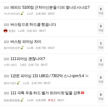
래피드 5100점 근처이신분들 디피 몇나오시나요?
잡담
0
댓글
가나다라다라
Lv.27
조회 462
08-07
버스팅으로 하드클 했읍니다
잡담
0
댓글
띵동1
Lv.35
조회 521
08-07
버스팅 피어싱 차이
잡담
1
댓글
젖어버린코쿠
Lv.36
조회 769
08-07
111피어싱 괜찮나여?
잡담
3
댓글
스위니토드
Lv.62
조회 714
08-07
1관문 피어싱 131 L6811 / 7302억 스나 cpm 5.4
잡담
0
댓글
호라이즌1
Lv.11
조회 749
08-07
111 극특 두동 하드 벨가 트라이팟 밑줄 강투
잡담
0
댓글
핑팡퐁펑풍픙
Lv.44
조회 889
추천 2
08-07