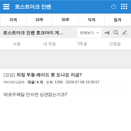
로스트아크
인벤
자게
10추
30추
직게
팁게
로스트아크 인벤 호크아이 게시판
전체보기
공
검
글
지
색
내글
내 댓글
3추글
인증글
on/off
쓰
기
[잡담]
차징 두동 레이드 못 도나요 지금?
아디어디갔어
댓글: 4 개
조회:
1356
2026-07-08 19:39:57
에로우헤일 안쓰면 상관없는거죠?