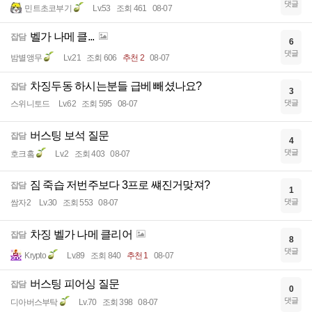
댓글
민트초코부기
Lv.53
조회 461
08-07
벨가 나메 클...
잡담
6
댓글
밤별앵무
Lv.21
조회 606
추천 2
08-07
차징두동 하시는분들 급베 빼셨나요?
잡담
3
댓글
스위니토드
Lv.62
조회 595
08-07
버스팅 보석 질문
잡담
4
댓글
호크홐
Lv.2
조회 403
08-07
짐 죽습 저번주보다 3프로 썌진거맞져?
잡담
1
댓글
쌈자2
Lv.30
조회 553
08-07
차징 벨가 나메 클리어
잡담
8
댓글
Krypto
Lv.89
조회 840
추천 1
08-07
버스팅 피어싱 질문
잡담
0
댓글
디아버스부탁
Lv.70
조회 398
08-07