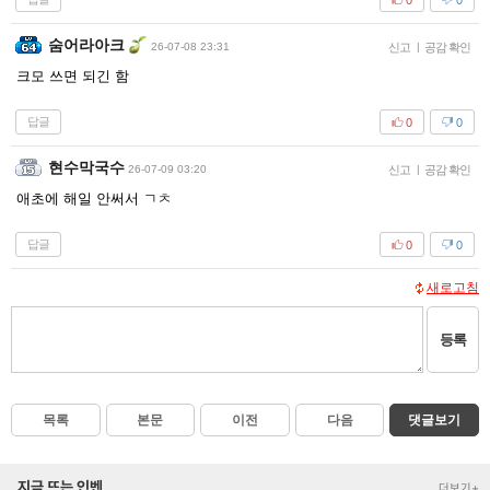
숨어라아크
26-07-08 23:31
신고
|
공감 확인
크모 쓰면 되긴 함
답글
0
0
현수막국수
26-07-09 03:20
신고
|
공감 확인
애초에 해일 안써서 ㄱㅊ
답글
0
0
새로고침
등록
목록
본문
이전
다음
댓글보기
지금 뜨는 인벤
더보기+