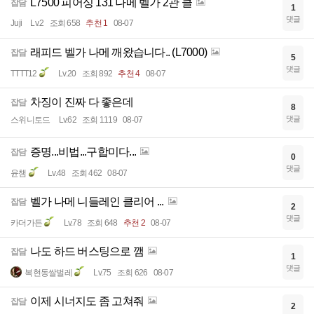
L7500 피어싱 131 나메 벨가 2관 클
잡담
1
댓글
Juji
Lv.2
조회 658
추천 1
08-07
래피드 벨가 나메 깨왔습니다.. (L7000)
잡담
5
댓글
TTTT12
Lv.20
조회 892
추천 4
08-07
차징이 진짜 다 좋은데
잡담
8
댓글
스위니토드
Lv.62
조회 1119
08-07
증명...비법...구합미다...
잡담
0
댓글
윤챔
Lv.48
조회 462
08-07
벨가 나메 니들레인 클리어 ...
잡담
2
댓글
카더가든
Lv.78
조회 648
추천 2
08-07
나도 하드 버스팅으로 깸
잡담
1
댓글
복현동쌀벌레
Lv.75
조회 626
08-07
이제 시너지도 좀 고쳐줘
잡담
2