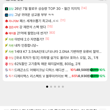
[14]
26년 7월 팔로우 상승량 TOP 30 - 월간 치지직
잡담
그냥 귀여운 상교용 부부 ㅋㅋ
클립
[11]
패스 세계수뽑기 최고네..ㄷㄷ
리니지M
[15]
강 재련석 스펙 떴다
검은사막
[63]
21억에 팔렸는데 싼거?
메이플
[5]
아반테 2.0 자연흡기?
차벤
내차 인증합니당~
차벤
1세대 K7 3.5NA인데 LF쏘나타 2.0NA 기변하면 유류비 절약이 얼마나 될까요..?
차벤
[국내 최저가 링크] 라파엘 살가도 올리브 포마스 오일, 2L, 1개
핫딜
62%할인 고기중독 매운 돼지갈비찜, 800g, 2개
핫딜
드래곤소드 어웨이크닝 디럭스 에디션 DragonSword Awakening Deluxe Edition
10%
49,500원
10%
특가
디제이맥스 리스펙트 V 블루아카이브 팩 DJMAX RESPECT V Blue Archive Pack DLC
65%
6,930원
12%
특가