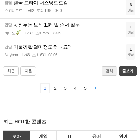
결국 트라이 버스팅으로감..
잡담
6
댓글
스위니토드
Lv.62
조회 1190
08-06
차징두동 보석 10레벨 순서 질문
잡담
1
댓글
삐아노
Lv.30
조회 526
08-06
거불까활 얼마정도 하나요?
잡담
1
댓글
Mayhem
Lv.66
조회 631
08-06
최근
다음
검색
글쓰기
1
2
3
4
5
최근 HOT한 콘텐츠
로아
게임
IT
유머
연예