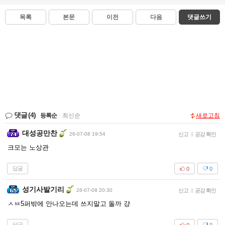
목록
본문
이전
다음
댓글쓰기
댓글
(4)
등록순
|
최신순
새로고침
대성공만찬
26-07-08 19:54
신고
|
공감 확인
크모는 노상관
답글
0
0
성기사발기리
26-07-08 20:30
신고
|
공감 확인
ㅅㅂ5퍼밖에 안나오는데 쓰지말고 돌까 걍
답글
0
0