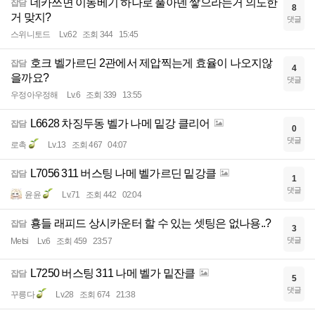
데카쓰면 이동베기 하나로 풀아덴 쌓으라는거 의도한
잡담
8
거 맞지?
댓글
스위니토드
Lv.62
조회 344
15:45
호크 벨가르딘 2관에서 제압찍는게 효율이 나오지않
잡담
4
을까요?
댓글
우정아우정해
Lv.6
조회 339
13:55
L6628 차징두동 벨가 나메 밑강 클리어
잡담
0
댓글
로촉
Lv.13
조회 467
04:07
L7056 311 버스팅 나메 벨가르딘 밑강클
잡담
1
댓글
윤윤
Lv.71
조회 442
02:04
횽들 래피드 상시카운터 할 수 있는 셋팅은 없나용..?
잡담
3
댓글
Metsi
Lv.6
조회 459
23:57
L7250 버스팅 311 나메 벨가 밑잔클
잡담
5
댓글
꾸릉다
Lv.28
조회 674
21:38