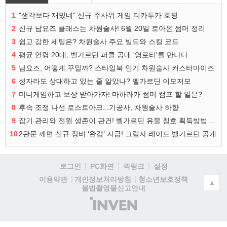
1
"생각보다 재밌네" 신규 주사위 게임 티카투카 호평
2
신규 남요즈 클래스는 차원술사! 6월 20일 로아온 썸머 정리
3
쉽고 강한 세팅은? 차원술사 주요 빌드와 스킬 코드
4
평균 연령 20대, 벨가르딘 퍼클 공대 '영로티'를 만나다
5
남요즈, 어떻게 꾸밀까? 스타일북 인기 차원술사 커스터마이즈
6
성자라도 상대하고 있는 줄 알았나? 벨가르딘 이모저모
7
미니게임하고 보상 받아가자! 마하라카 썸머 캠프 할 일은?
8
후속 조정 나선 로스트아크...기공사, 차원술사 하향
9
잡기 관리와 전원 생존이 관건! 벨가르딘 유물 칭호 획득방법 정리
10
2관문 깨면 신규 장비 ‘완갑’ 지급! 그림자 레이드 벨가르딘 공개
로그인
PC화면
퀵링크
설정
청소년보호정책
이용약관
개인정보처리방침
▲
불법촬영물신고안내
(주)
인
벤