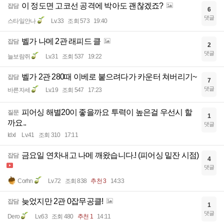
이 정도면 고코선 공격에 박아도 괜찮겠죠?
잡담
6
댓글
스타일안나
Lv.33
조회 573
19:40
벨가 나메 2관 래피드 클
잡담
2
댓글
늘보람쥐
Lv.31
조회 537
19:22
벨가 2관 280때 이베로 붙으려다가 카운터 쳐버리기~
잡담
7
댓글
바른자세
Lv.19
조회 547
17:23
피어싱 해별20이 좋을까요 투력이 높은걸 우선시 할
질문
1
까요..
댓글
Idxl
Lv.41
조회 310
17:11
금요일 연차내고 나메 깨왔습니다.! (피어싱 밑잔 시점)
잡담
4
댓글
Corhn
Lv.72
조회 838
추천 3
14:33
늦었지만 2관 0잡무공클!
잡담
1
댓글
Dero
Lv.63
조회 480
추천 1
14:11