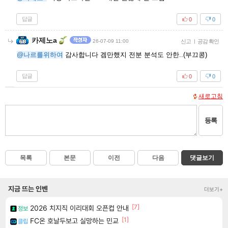
답글
0
0
카제노a
26-07-09 11:00
신고
|
공감 확인
@나르를위하여
감사합니다 겜만했지 전분 분석도 안한..(부끄콩)
답글
0
0
새로고침
등록
목록
본문
이전
다음
댓글보기
지금 뜨는 인벤
더보기+
[7]
2026 치지직 이리대회 오픈컵 안내
정보
[1]
FC온 호날두보고 실망하는 민교
클립