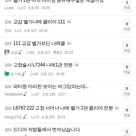
벨가 2관 아드 타이밍 공유해주실분 계실까요
잡담
1
댓글
Loeyb
Lv.10
조회 85
03:36
교감 벨가나메 클리어 111
잡담
0
댓글
천례
Lv.3
조회 127
02:44
111 교감 벨가르딘 나메클
잡담
0
댓글
냥맘
Lv.82
조회 121
추천 1
02:33
고창술사 L7244 나메1관 전분
잡담
0
댓글
응가맨
Lv.46
조회 211
00:08
파티원 마리린 보이는 버그있따는데...
잡담
0
댓글
Rebellion00
Lv.37
조회 109
23:57
L6767 222 고창 서머너 나메 벨가 2관 클리어 전분
잡담
0
댓글
Kang13701
Lv.13
조회 205
23:51
드디어 저받돌에서 벗어났습니다
잡담
2