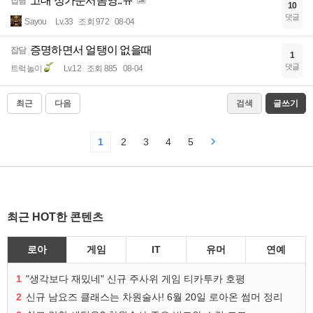
고대 정가순서좀영..ㅠ
잡담
10
댓글
Sayou
Lv.33
조회 972
08-04
증명하면서 얼탱이 없을때
잡담
1
댓글
트럭놀이
Lv.12
조회 885
08-04
최근
다음
검색
글쓰기
1
2
3
4
5
최근 HOT한 콘텐츠
로아
게임
IT
유머
연예
1
"생각보다 재밌네" 신규 주사위 게임 티카투카 호평
2
신규 남요즈 클래스는 차원술사! 6월 20일 로아온 썸머 정리