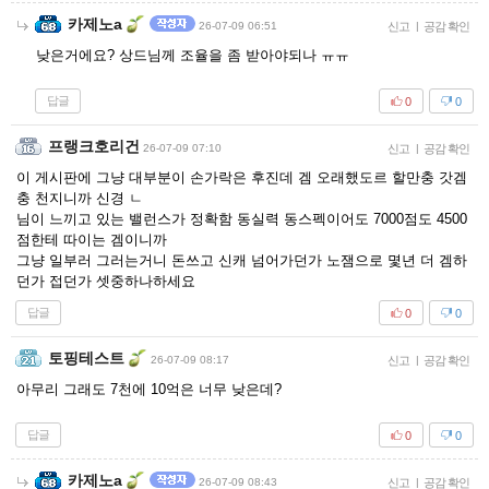
카제노a
26-07-09 06:51
신고
|
공감 확인
낮은거에요? 상드님께 조율을 좀 받아야되나 ㅠㅠ
답글
0
0
프랭크호리건
26-07-09 07:10
신고
|
공감 확인
이 게시판에 그냥 대부분이 손가락은 후진데 겜 오래했도르 할만충 갓겜
충 천지니까 신경 ㄴ
님이 느끼고 있는 밸런스가 정확함 동실력 동스펙이어도 7000점도 4500
점한테 따이는 겜이니까
그냥 일부러 그러는거니 돈쓰고 신캐 넘어가던가 노잼으로 몇년 더 겜하
던가 접던가 셋중하나하세요
답글
0
0
토핑테스트
26-07-09 08:17
신고
|
공감 확인
아무리 그래도 7천에 10억은 너무 낮은데?
답글
0
0
카제노a
26-07-09 08:43
신고
|
공감 확인