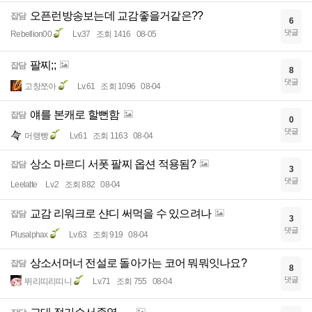
오픈런방송보는데 교감좋을거같은??
잡담
6
댓글
Rebellion00
Lv.37
조회 1416
08-05
팔찌;;
잡담
8
댓글
고창쪼아
Lv.61
조회 1096
08-04
얘를 본캐로 할뻔함
잡담
0
댓글
머랭빵
Lv.61
조회 1163
08-04
상소 마르디 서폿 팔찌 옵션 적용됨?
잡담
3
댓글
Leelatte
Lv.2
조회 882
08-04
교감 리워크로 샨디 써먹을 수 있으려나
잡담
3
댓글
Plusalphax
Lv.63
조회 919
08-04
상소서머너 전설로 돌아가는 코어 뭐뭐잇나요?
잡담
8
댓글
뛰리띠리띠니
Lv.71
조회 755
08-04