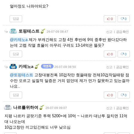
얼마정도 나와야되요?
답글
0
0
토핑테스트
26-07-09 08:47
신고
|
공감 확인
@카제노a
제가 부캐긴해도 고창 4천 후반에 9억 중후반 왔다갔다하
는데 고렙 작열 효율이 아무리 구려도 13-14억은 뜰듯?
답글
0
0
카제노a
26-07-09 08:50
신고
|
공감 확인
@토핑테스트
고창대붕전폭 10겁작만 줬을때랑 전체10겁작일때랑 점
수만 오르고 실질적 딜증은 거의 없던데 제가 먼가 잘못하고 있는걸까
나요..
답글
0
0
나르를위하여
26-07-09 09:07
신고
|
공감 확인
지평 나르카 공팟기준 투력 5200+에 10억 ~ 나르카 대난투 잘치면 11억
대 나오는데
10겁고창만 끼고있긴해도 너무 낮으심