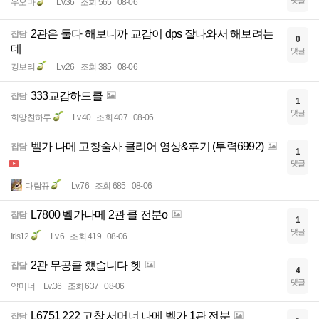
댓글
우오마
Lv.36
조회 565
08-06
2관은 둘다 해보니까 교감이 dps 잘나와서 해보려는
잡담
0
데
댓글
킹보리
Lv.26
조회 385
08-06
333교감하드클
잡담
1
댓글
희망찬하루
Lv.40
조회 407
08-06
벨가 나메 고창술사 클리어 영상&후기 (투력6992)
잡담
1
댓글
다람뀨
Lv.76
조회 685
08-06
L7800 벨가나메 2관 클 전분o
잡담
1
댓글
Iris12
Lv.6
조회 419
08-06
2관 무공클 했습니다 헷
잡담
4
댓글
약머너
Lv.36
조회 637
08-06
L6751 222 고창 서머너 나메 벨가 1관 전분
잡담