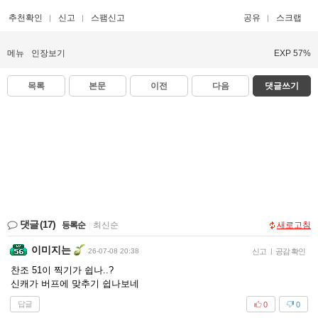
추천확인
신고
스팸신고
공유
스크랩
메뉴
인장보기
EXP 57%
목록
본문
이전
다음
댓글쓰기
댓글
(17)
등록순
|
최신순
새로고침
이미지는
26-07-08 20:38
신고
|
공감 확인
찬조 51이 찍기가 쉽나..?
신캐가 버프에 맞추기 쉽나보네
답글
0
0