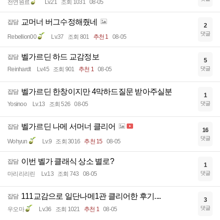
천연원료
Lv.21
조회 1031
08-05
교머너 버그수정해줬네
잡담
2
댓글
Rebellion00
Lv.37
조회 801
추천 1
08-05
벨가르딘 하드 교감정보
잡담
5
댓글
Reinhardt
Lv.45
조회 901
추천 1
08-05
벨가르딘 한창이지만 4막하드질문 받아주실분
잡담
1
댓글
Yosinoo
Lv.13
조회 526
08-05
벨가르딘 나메 서머너 클리어
잡담
16
댓글
Wohyun
Lv.9
조회 3016
추천 15
08-05
이번 벨가 클래식 상소 별로?
잡담
1
댓글
마리리리린
Lv.13
조회 743
08-05
111교감으로 일단나메1관 클리어한 후기....
잡담
3
댓글
우오마
Lv.36
조회 1021
추천 1
08-05