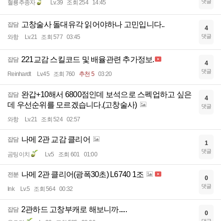
댓글
혈룡추종자
Lv.39
조회 254
14:45
고창술사 돌대유각 읽어야하나 고민입니다..
잡담
4
댓글
와항
Lv.21
조회 577
03:45
221교감 스킬코드 및 배율관련 추가정보.
잡담
4
댓글
Reinhardt
Lv.45
조회 760
추천 5
03:20
완갑+10해서 6800점인데 보석으로 스펙업하고 싶은
잡담
4
데 우선순위를 모르겠습니다.(고창술사)
댓글
와항
Lv.21
조회 524
02:57
나메 2관 교감 클리어
잡담
1
댓글
곰팅이치
Lv.5
조회 601
01:00
나메 2관 클리어(광폭30초) L6740 1조
전분
0
댓글
Ink
Lv.5
조회 564
00:32
2관하드 고창부캐로 해보니까.....
잡담
0