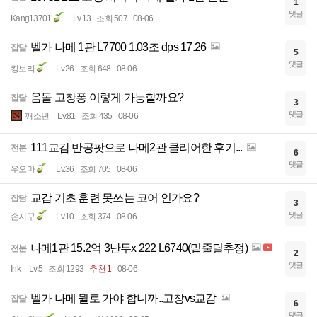
1
댓글
Kang13701
Lv.13
조회 507
08-06
벨가 나메 1관 L7700 1.03조 dps 17.26
잡담
5
댓글
킹보리
Lv.26
조회 648
08-06
음돌 고창퐁 이렇게 가능할까요?
잡담
3
댓글
깨소년
Lv.81
조회 435
08-06
111교감 반공팟으로 나메2관 클리어한 후기...
전분
6
댓글
우오마
Lv.36
조회 705
08-06
교감 기초 훈련 못쓰는 코어 인가요?
잡담
3
댓글
손지꾸
Lv.10
조회 374
08-06
나메1관 15.2억 3난투x 222 L6740(밑줄딜추정)
전분
2
댓글
Ink
Lv.5
조회 1293
추천 1
08-06
벨가 나메 뭘로 가야 합니까..고창vs교감
잡담
6
댓글