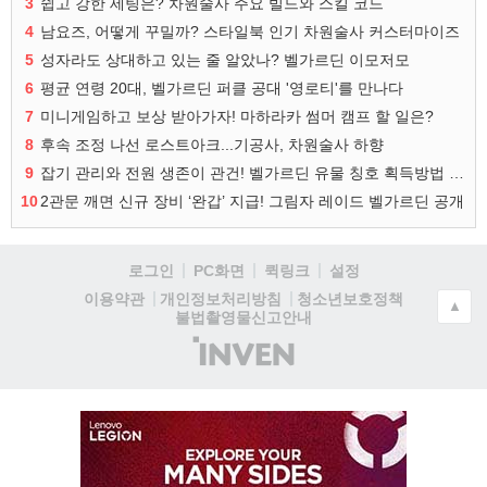
3
쉽고 강한 세팅은? 차원술사 주요 빌드와 스킬 코드
4
남요즈, 어떻게 꾸밀까? 스타일북 인기 차원술사 커스터마이즈
5
성자라도 상대하고 있는 줄 알았나? 벨가르딘 이모저모
6
평균 연령 20대, 벨가르딘 퍼클 공대 '영로티'를 만나다
7
미니게임하고 보상 받아가자! 마하라카 썸머 캠프 할 일은?
8
후속 조정 나선 로스트아크...기공사, 차원술사 하향
9
잡기 관리와 전원 생존이 관건! 벨가르딘 유물 칭호 획득방법 정리
10
2관문 깨면 신규 장비 ‘완갑’ 지급! 그림자 레이드 벨가르딘 공개
로그인
PC화면
퀵링크
설정
청소년보호정책
이용약관
개인정보처리방침
▲
불법촬영물신고안내
(주)
인
벤