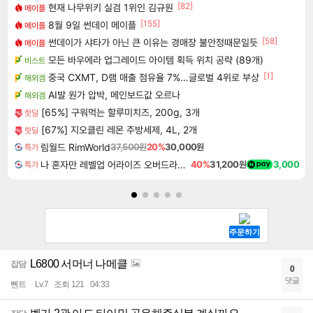
[82]
현재 나무위키 실검 1위인 김규원
메이플
[155]
8월 9일 썬데이 메이플
메이플
[58]
썬데이가 샤타가 아닌 큰 이유는 경매장 불안정때문일듯
메이플
모든 바우에라 업그레이드 아이템 획득 위치 공략 (89개)
비스트
[1]
중국 CXMT, D램 매출 점유율 7%…글로벌 4위로 부상
해외겜
AI발 원가 압박, 메인보드값 오르나
해외겜
[65%] 구워먹는 할루미치즈, 200g, 3개
핫딜
[67%] 지오클린 레몬 주방세제, 4L, 2개
핫딜
림월드 RimWorld
37,500원
20%
30,000원
특가
나 혼자만 레벨업 어라이즈 오버드라이브 디럭스 에디션 Solo Leveling Arise Overdrive Deluxe Edition
40%
31,200원
3,000
특가
L6800 서머너 나메클
잡담
0
댓글
뻰트
Lv.7
조회 121
04:33