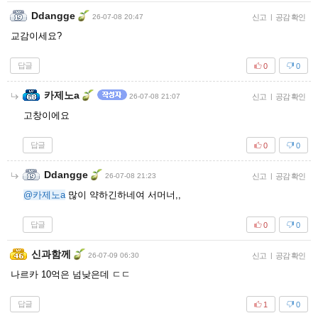
Ddangge
26-07-08 20:47
신고
|
공감 확인
교감이세요?
답글
0
0
카제노a
26-07-08 21:07
신고
|
공감 확인
고창이에요
답글
0
0
Ddangge
26-07-08 21:23
신고
|
공감 확인
@카제노a
많이 약하긴하네여 서머너,,
답글
0
0
신과함께
26-07-09 06:30
신고
|
공감 확인
나르카 10억은 넘낮은데 ㄷㄷ
답글
1
0