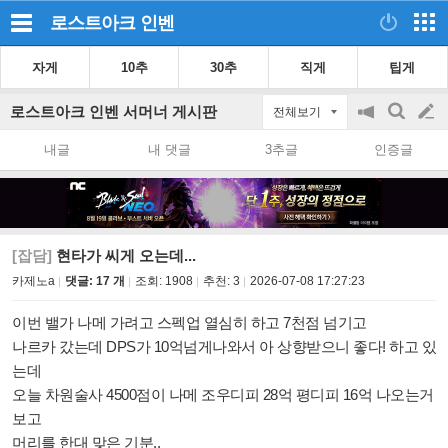
로스트아크
인벤
자게
10추
30추
직게
팁게
로스트아크 인벤 서머너 게시판
전체보기
공
검
글
지
색
내글
내 댓글
3추글
인증글
on/off
쓰
기
[잡담]
현타가 씨게 오는데...
카제노a
댓글: 17 개
조회:
1908
추천:
3
2026-07-08 17:27:23
이번 밸가 나메 가려고 스펙업 열심히 하고 7천점 넘기고
나르카 갔는데 DPS가 10억넘게나와서 아 상향받으니 좋다! 하고 있
는데
오늘 차원술사 4500점이 나메 조우디피 28억 평디피 16억 나오는거
보고
머리를 한대 맞은 기분..