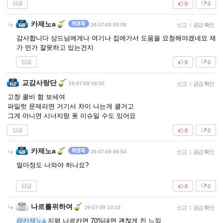
답글
0
0
카제노a
26-07-09 09:08
신고
|
공감 확인
감사합니다 상드님에게나 여기나 집에가서 도움을 요청해야겠네요 제
가 먼가 잘못하고 있는건지
답글
0
0
교감사랑단
26-07-09 09:50
신고
|
공감 확인
고창 쿨비 함 보세여
파일럿 문제라면 거기서 차이 나는게 클거고
그게 아니면 시너지랑 폿 이슈일 수도 있어요
답글
0
0
카제노a
26-07-09 09:54
신고
|
공감 확인
얼마정도 나와야 하나요?
답글
0
0
나르를위하여
26-07-09 10:10
신고
|
공감 확인
@카제노a
지평 나르카면 70%대면 괜찮게 친 느낌