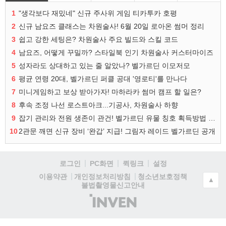
1
"생각보다 재밌네" 신규 주사위 게임 티카투카 호평
2
신규 남요즈 클래스는 차원술사! 6월 20일 로아온 썸머 정리
3
쉽고 강한 세팅은? 차원술사 주요 빌드와 스킬 코드
4
남요즈, 어떻게 꾸밀까? 스타일북 인기 차원술사 커스터마이즈
5
성자라도 상대하고 있는 줄 알았나? 벨가르딘 이모저모
6
평균 연령 20대, 벨가르딘 퍼클 공대 '영로티'를 만나다
7
미니게임하고 보상 받아가자! 마하라카 썸머 캠프 할 일은?
8
후속 조정 나선 로스트아크...기공사, 차원술사 하향
9
잡기 관리와 전원 생존이 관건! 벨가르딘 유물 칭호 획득방법 정리
10
2관문 깨면 신규 장비 ‘완갑’ 지급! 그림자 레이드 벨가르딘 공개
로그인
PC화면
퀵링크
설정
청소년보호정책
이용약관
개인정보처리방침
▲
불법촬영물신고안내
(주)
인
벤