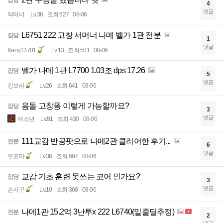
잡담
4
댓글
약머너
Lv.36
조회 627
08-06
L6751 222 고창 서머너 나메 벨가 1관 전분
잡담
1
댓글
Kang13701
Lv.13
조회 501
08-06
벨가 나메 1관 L7700 1.03조 dps 17.26
잡담
5
댓글
킹보리
Lv.26
조회 641
08-06
음돌 고창퐁 이렇게 가능할까요?
잡담
3
댓글
깨소년
Lv.81
조회 430
08-06
111교감 반공팟으로 나메2관 클리어한 후기...
전분
6
댓글
우오마
Lv.36
조회 697
08-06
교감 기초 훈련 못쓰는 코어 인가요?
잡담
3
댓글
손지꾸
Lv.10
조회 368
08-06
나메1관 15.2억 3난투x 222 L6740(밑줄딜추정)
전분
2