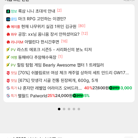
[2]
룩삼 니니 초대석 안내
정보
마크 RPG 고민하는 이경민?
클립
[80]
현재 나무위키 실검 1위인 김규원
메이플
[12]
공장: xx님 옴니움 장서 안하셨어요?
와우
[16]
아떨린다 한시간후면
리니지M
라스트 에포크 시즌5 - 서리화신의 분노 티저
PV
[1]
동해바다 추암해수욕장
여행
힐링 탐험 게임 Bearly Awesome 챕터 1 트레일러
PV
[70%] 쉬블림로브 여성 체크 캐주얼 상하의 세트 안드리 GW1780, FREE, 1세트
핫딜
[67%] 맛생각 시골 전통 된장찌개, 600g, 5개
핫딜
나 혼자만 레벨업 어라이즈 오버드라이브 Solo Leveling Arise
40%
27,600원
3,000
특가
팰월드 Palworld
25%
24,000원
5%
특가