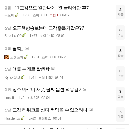
111교감으로 일단나메1관 클리어한 후기....
잡담
3
댓글
우오마
Lv.36
조회 1013
추천 1
08-05
오픈런방송보는데 교감좋을거같은??
잡담
6
댓글
Rebellion00
Lv.37
조회 1410
08-05
팔찌;;
잡담
8
댓글
고창쪼아
Lv.61
조회 1088
08-04
얘를 본캐로 할뻔함
잡담
0
댓글
머랭빵
Lv.61
조회 1152
08-04
상소 마르디 서폿 팔찌 옵션 적용됨?
잡담
3
댓글
Leelatte
Lv.2
조회 875
08-04
교감 리워크로 샨디 써먹을 수 있으려나
잡담
3
댓글
Plusalphax
Lv.63
조회 911
08-04