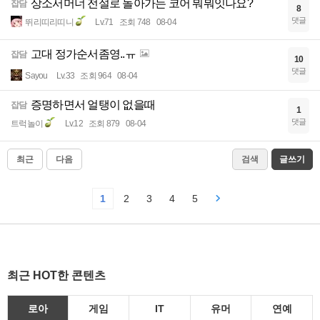
상소서머너 전설로 돌아가는 코어 뭐뭐잇나요?
잡담
8
댓글
뛰리띠리띠니
Lv.71
조회 748
08-04
고대 정가순서좀영..ㅠ
잡담
10
댓글
Sayou
Lv.33
조회 964
08-04
증명하면서 얼탱이 없을때
잡담
1
댓글
트럭놀이
Lv.12
조회 879
08-04
최근
다음
검색
글쓰기
1
2
3
4
5
최근 HOT한 콘텐츠
로아
게임
IT
유머
연예