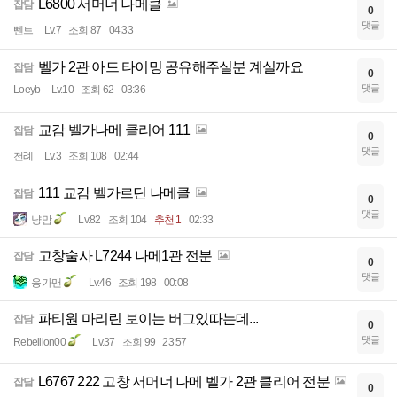
L6800 서머너 나메클
잡담
0
댓글
뻰트
Lv.7
조회 87
04:33
벨가 2관 아드 타이밍 공유해주실분 계실까요
잡담
0
댓글
Loeyb
Lv.10
조회 62
03:36
교감 벨가나메 클리어 111
잡담
0
댓글
천례
Lv.3
조회 108
02:44
111 교감 벨가르딘 나메클
잡담
0
댓글
냥맘
Lv.82
조회 104
추천 1
02:33
고창술사 L7244 나메1관 전분
잡담
0
댓글
응가맨
Lv.46
조회 198
00:08
파티원 마리린 보이는 버그있따는데...
잡담
0
댓글
Rebellion00
Lv.37
조회 99
23:57
L6767 222 고창 서머너 나메 벨가 2관 클리어 전분
잡담
0