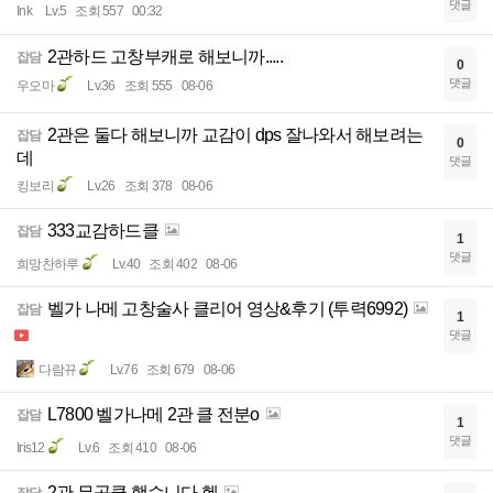
댓글
Ink
Lv.5
조회 557
00:32
2관하드 고창부캐로 해보니까.....
잡담
0
댓글
우오마
Lv.36
조회 555
08-06
2관은 둘다 해보니까 교감이 dps 잘나와서 해보려는
잡담
0
데
댓글
킹보리
Lv.26
조회 378
08-06
333교감하드클
잡담
1
댓글
희망찬하루
Lv.40
조회 402
08-06
벨가 나메 고창술사 클리어 영상&후기 (투력6992)
잡담
1
댓글
다람뀨
Lv.76
조회 679
08-06
L7800 벨가나메 2관 클 전분o
잡담
1
댓글
Iris12
Lv.6
조회 410
08-06
2관 무공클 했습니다 헷