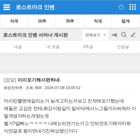
로스트아크
인벤
자게
10추
30추
직게
팁게
로스트아크 인벤 서머너 게시판
전체보기
공
검
글
지
색
내글
내 댓글
3추글
인증글
on/off
쓰
기
[잡담]
이미포기해서편하네
희망찬하루
조회:
908
2026-07-08 18:05:52
마리린빨멘에갈리는거 늦게고치는거보고 진작에포기했는데
얘들은 교감은 전태,화강이랑같이 밑바닥에서느그들끼리싸워라 이
렇게생각하는게맞는듯
벨가?알빠노ㅋㅋㅋㅋ 나메는되면가는거고 안되면포기해야지뭐
이딴걸로 몽지딴내가진짜상병신이다