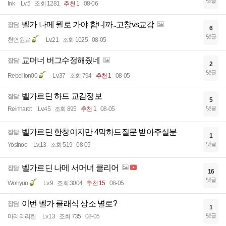
댓글
Ink
Lv.5
조회 1281
추천 1
08-06
벨가 나메 뭘로 가야 합니까..고창vs교감
잡담
6
댓글
천연원료
Lv.21
조회 1025
08-05
교머너 버그수정해줬네
잡담
2
댓글
Rebellion00
Lv.37
조회 794
추천 1
08-05
벨가르딘 하드 교감정보
잡담
5
댓글
Reinhardt
Lv.45
조회 895
추천 1
08-05
벨가르딘 한창이지만 4막하드질문 받아주실분
잡담
1
댓글
Yosinoo
Lv.13
조회 519
08-05
벨가르딘 나메 서머너 클리어
잡담
16
댓글
Wohyun
Lv.9
조회 3004
추천 15
08-05
이번 벨가 클래식 상소 별로?
잡담
1
댓글
마리리리린
Lv.13
조회 735
08-05