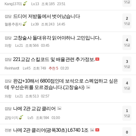
댓글
Kang13701
Lv.13
조회 185
23:51
드디어 저받돌에서 벗어났습니다
잡담
2
댓글
혈룡추종자
Lv.39
조회 243
14:45
고창술사 돌대유각 읽어야하나 고민입니다..
잡담
4
댓글
와항
Lv.21
조회 566
03:45
221교감 스킬코드 및 배율관련 추가정보.
잡담
3
댓글
Reinhardt
Lv.45
조회 749
추천 5
03:20
완갑+10해서 6800점인데 보석으로 스펙업하고 싶은
잡담
4
데 우선순위를 모르겠습니다.(고창술사)
댓글
와항
Lv.21
조회 513
02:57
나메 2관 교감 클리어
잡담
1
댓글
곰팅이치
Lv.5
조회 594
01:00
나메 2관 클리어(광폭30초) L6740 1조
전분
0