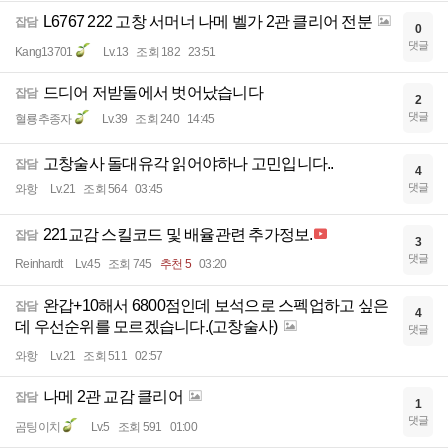
L6767 222 고창 서머너 나메 벨가 2관 클리어 전분
잡담
0
댓글
Kang13701
Lv.13
조회 182
23:51
드디어 저받돌에서 벗어났습니다
잡담
2
댓글
혈룡추종자
Lv.39
조회 240
14:45
고창술사 돌대유각 읽어야하나 고민입니다..
잡담
4
댓글
와항
Lv.21
조회 564
03:45
221교감 스킬코드 및 배율관련 추가정보.
잡담
3
댓글
Reinhardt
Lv.45
조회 745
추천 5
03:20
완갑+10해서 6800점인데 보석으로 스펙업하고 싶은
잡담
4
데 우선순위를 모르겠습니다.(고창술사)
댓글
와항
Lv.21
조회 511
02:57
나메 2관 교감 클리어
잡담
1
댓글
곰팅이치
Lv.5
조회 591
01:00