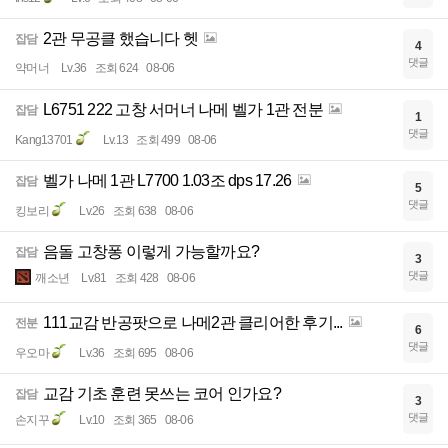
2관 무공클 했습니다 헷
잡담
4
댓글
약머너
Lv.36
조회 624
08-06
L6751 222 고창 서머너 나메 벨가 1관 전분
잡담
1
댓글
Kang13701
Lv.13
조회 499
08-06
벨가 나메 1관 L7700 1.03조 dps 17.26
잡담
5
댓글
킹보리
Lv.26
조회 638
08-06
음돌 고창퐁 이렇게 가능할까요?
잡담
3
댓글
깨소년
Lv.81
조회 428
08-06
111교감 반공팟으로 나메2관 클리어한 후기...
전분
6
댓글
우오마
Lv.36
조회 695
08-06
교감 기초 훈련 못쓰는 코어 인가요?
잡담
3
댓글
손지꾸
Lv.10
조회 365
08-06