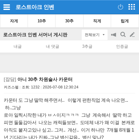
로스트아크
인벤
자게
10추
30추
직게
팁게
로스트아크 인벤 서머너 게시판
전체보기
공
검
글
지
색
내글
내 댓글
3추글
인증글
on/off
쓰
기
[잡담]
아니 30추 차원술사 카운터
커즈스펠
조회:
1232
2026-07-08 12:30:24
카운터 도 그냥 딸깍 해주면서.. 이렇게 편한직업 계속 나오면...
하..그냥
로아 일찍시작한 내가 ㅂㅅ이지ㅋㅋㅋ 그냥 계속해서 딸깍 하고
피면 둘둘감아서 나오는 캐릭들보면.. 도데체 내가 왜 이걸 본캐로
아직도 붙자고있나 싶고.. 그저.. 개선.. 이거 하나만 7개월 8개월 1
년 기다리는 내가 진짜..그냥 병신같음.. 병신 맞나?