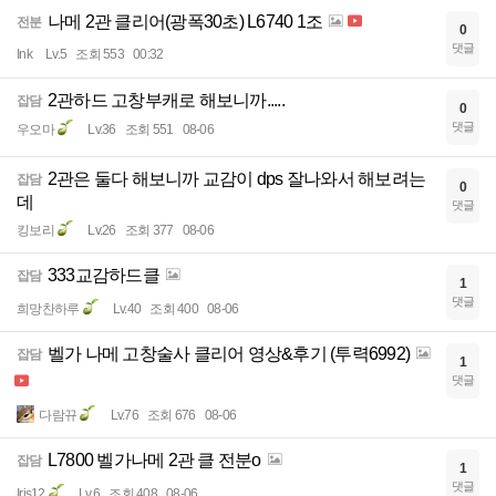
나메 2관 클리어(광폭30초) L6740 1조
전분
0
댓글
Ink
Lv.5
조회 553
00:32
2관하드 고창부캐로 해보니까.....
잡담
0
댓글
우오마
Lv.36
조회 551
08-06
2관은 둘다 해보니까 교감이 dps 잘나와서 해보려는
잡담
0
데
댓글
킹보리
Lv.26
조회 377
08-06
333교감하드클
잡담
1
댓글
희망찬하루
Lv.40
조회 400
08-06
벨가 나메 고창술사 클리어 영상&후기 (투력6992)
잡담
1
댓글
다람뀨
Lv.76
조회 676
08-06
L7800 벨가나메 2관 클 전분o
잡담
1
댓글
Iris12
Lv.6
조회 408
08-06