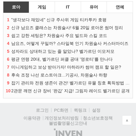
로아
게임
IT
유머
연예
1
"생각보다 재밌네" 신규 주사위 게임 티카투카 호평
2
신규 남요즈 클래스는 차원술사! 6월 20일 로아온 썸머 정리
3
쉽고 강한 세팅은? 차원술사 주요 빌드와 스킬 코드
4
남요즈, 어떻게 꾸밀까? 스타일북 인기 차원술사 커스터마이즈
5
성자라도 상대하고 있는 줄 알았나? 벨가르딘 이모저모
6
평균 연령 20대, 벨가르딘 퍼클 공대 '영로티'를 만나다
7
미니게임하고 보상 받아가자! 마하라카 썸머 캠프 할 일은?
8
후속 조정 나선 로스트아크...기공사, 차원술사 하향
9
잡기 관리와 전원 생존이 관건! 벨가르딘 유물 칭호 획득방법 정리
10
2관문 깨면 신규 장비 ‘완갑’ 지급! 그림자 레이드 벨가르딘 공개
로그인
PC화면
퀵링크
설정
청소년보호정책
이용약관
개인정보처리방침
▲
불법촬영물신고안내
(주)