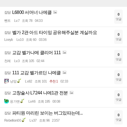
L6800 서머너 나메클
잡담
0
댓글
뻰트
Lv.7
조회 78
04:33
벨가 2관 아드 타이밍 공유해주실분 계실까요
잡담
0
댓글
Loeyb
Lv.10
조회 60
03:36
교감 벨가나메 클리어 111
잡담
0
댓글
천례
Lv.3
조회 105
02:44
111 교감 벨가르딘 나메클
잡담
0
댓글
냥맘
Lv.82
조회 101
추천 1
02:33
고창술사 L7244 나메1관 전분
잡담
0
댓글
응가맨
Lv.46
조회 195
00:08
파티원 마리린 보이는 버그있따는데...
잡담
0
댓글
Rebellion00
Lv.37
조회 96
23:57