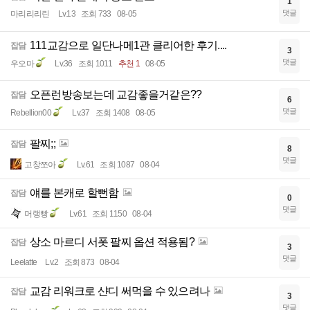
1
댓글
마리리리린
Lv.13
조회 733
08-05
111교감으로 일단나메1관 클리어한 후기....
잡담
3
댓글
우오마
Lv.36
조회 1011
추천 1
08-05
오픈런방송보는데 교감좋을거같은??
잡담
6
댓글
Rebellion00
Lv.37
조회 1408
08-05
팔찌;;
잡담
8
댓글
고창쪼아
Lv.61
조회 1087
08-04
얘를 본캐로 할뻔함
잡담
0
댓글
머랭빵
Lv.61
조회 1150
08-04
상소 마르디 서폿 팔찌 옵션 적용됨?
잡담
3
댓글
Leelatte
Lv.2
조회 873
08-04
교감 리워크로 샨디 써먹을 수 있으려나
잡담
3
댓글