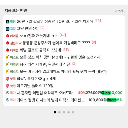
지금 뜨는 인벤
더보기+
[13]
26년 7월 팔로우 상승량 TOP 30 - 월간 치지직
잡담
[2]
그냥 안녕수야
클립
[47]
ㅇㅂ)진짜 개웃기네 ㅋㅋ
메이플
[9]
풍풍풍 군왕주차가 씹이득 가성비라고 ????
검은사막
[115]
씨발 컬프프 클릭 미스낫네
메이플
모든 성소 위치 공략 (40개) - 귀환한 영혼 도전과제
비스트
[3]
FF7 외전 세계관, 완결편에 집결
해외겜
모든 바우에라 업그레이드 아이템 획득 위치 공략 (89개)
비스트
찹쌀누룽지 288g x 4개
핫딜
아르기닌 플러스 120정
핫딜
나 혼자만 레벨업 어라이즈 오버드라이브 Solo Leveling Arise
40%
27,600원
3,000
특가
에이스 컴뱃 8 시브의 날개 디럭스 에디션 예약구매 ACE COMBAT 8 WINGS OF THEVE Deluxe Edition
109,800원
5%
특가