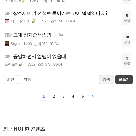
Plusalphax
Lv.63
조회 909
08-04
상소서머너 전설로 돌아가는 코어 뭐뭐잇나요?
잡담
8
댓글
뛰리띠리띠니
Lv.71
조회 747
08-04
고대 정가순서좀영..ㅠ
잡담
10
댓글
Sayou
Lv.33
조회 962
08-04
증명하면서 얼탱이 없을때
잡담
1
댓글
트럭놀이
Lv.12
조회 877
08-04
최근
다음
검색
글쓰기
1
2
3
4
5
최근 HOT한 콘텐츠