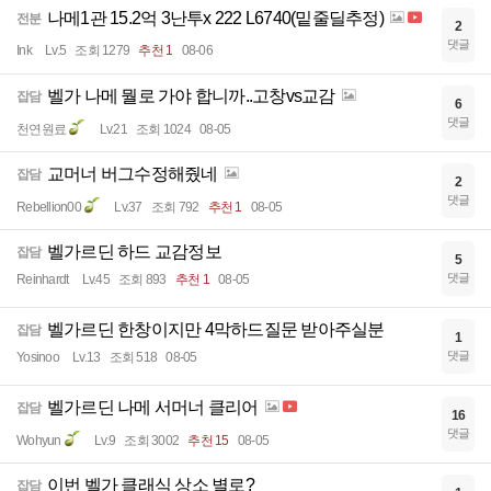
나메1관 15.2억 3난투x 222 L6740(밑줄딜추정)
전분
2
댓글
Ink
Lv.5
조회 1279
추천 1
08-06
벨가 나메 뭘로 가야 합니까..고창vs교감
잡담
6
댓글
천연원료
Lv.21
조회 1024
08-05
교머너 버그수정해줬네
잡담
2
댓글
Rebellion00
Lv.37
조회 792
추천 1
08-05
벨가르딘 하드 교감정보
잡담
5
댓글
Reinhardt
Lv.45
조회 893
추천 1
08-05
벨가르딘 한창이지만 4막하드질문 받아주실분
잡담
1
댓글
Yosinoo
Lv.13
조회 518
08-05
벨가르딘 나메 서머너 클리어
잡담
16
댓글
Wohyun
Lv.9
조회 3002
추천 15
08-05
이번 벨가 클래식 상소 별로?
잡담